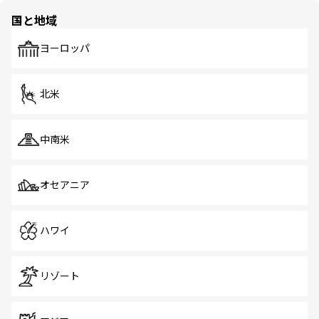
の多様性あふれるカラフルな町は、どこを歩いても新しい
国と地域
発見がある。さらに、治安のよさや充実した公共交通機関
も、旅行者にとっては魅力的なポイント。グルメも豊富
で、ホーカーズは地元の風情を楽しめる外せないスポット
ヨーロッパ
だ。訪れる人を飽きさせないシンガポールで、多様な魅力
を体感しよう。 なお、新着のシンガポール情報は
コンテン
ツ一覧
を参照してほしい。
北米
中南米
オセアニア
ハワイ
リゾート