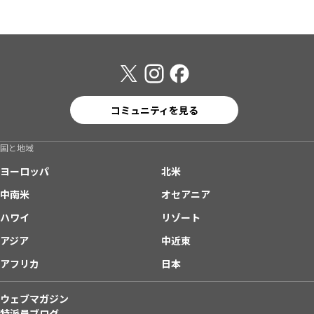
コミュニティを見る
国と地域
ヨーロッパ
北米
中南米
オセアニア
ハワイ
リゾート
アジア
中近東
アフリカ
日本
ウェブマガジン
特派員ブログ