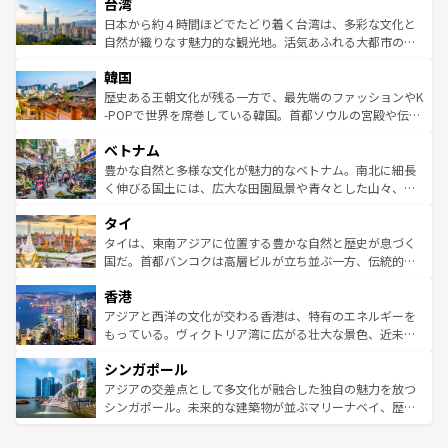
ならではの贅沢な旅のスタイルだ。 なお、新着のアメリカ
台湾
れるおもてなしの心で訪れる人々を迎えてくれるハワイの
リアリーフや大陸中央部にそびえるウルル（エアーズロッ
情報は
コンテンツ一覧
を参照してほしい。
人々、おいしいローカルフードやハワイアンミュージッ
ク）、タスマニアの美しい原生林やケアンズの熱帯雨林な
日本から約４時間ほどでたどり着く台湾は、多彩な文化と
ク、伝統的なフラダンスなど、すべてがハワイの魅力を彩
ど、見どころがたくさん。また、カフェやワイン、オージ
自然が織りなす魅力的な観光地。活気あふれる大都市の台
っている。訪れるたびに新しい発見と感動が待っているハ
ービーフなどの食文化も豊かで、美味しいものであふれて
北やノスタルジックな町並みが人気な九份（ジォウフェ
ワイを、存分に味わってほしい。 なお、新着のハワイ情報
韓国
いる。アクティビティも充実しており、サーフィンやダイ
ン）、静ひつな山岳地帯である台湾東部など、都市の喧騒
は
コンテンツ一覧
を参照してほしい。
ビング、ハイキングなど、アウトドア好きにはたまらな
と山間の静けさが共存しており、訪れる人に新しい発見と
歴史ある王朝文化が残る一方で、最先端のファッションやK
い。オーストラリアの多彩な魅力を存分に味わいつくそ
驚きをもたらしてくれる。また、奥深い台湾の食文化も魅
-POPで世界を席巻している韓国。首都ソウルの宮殿や伝統
う。 なお、新着のオーストラリア情報は
コンテンツ一覧
を
力で、夜市などの屋台グルメから高級料理、ヘルシーで美
家屋が並ぶエリアでは韓国の歴史と文化に浸ることがで
参照してほしい。
ベトナム
容にもいいと評判のスイーツなど、バラエティ豊かな料理
き、地方に足を延ばせば四季折々の自然美を楽しむことが
が味わえる。 なお、新着の台湾情報は
コンテンツ一覧
を参
できる。そして、キムチや焼肉、絶品のストリートフード
豊かな自然と多様な文化が魅力的なベトナム。南北に細長
照してほしい。
まで、さまざまな韓国料理が待っている。夜には、韓国な
く伸びる国土には、広大な田園風景や青々とした山々、世
らではのナイトライフも堪能できる。あたたかいホスピタ
界遺産に登録された壮大な自然景観が点在し、都市部では
タイ
リティに包まれながら、韓国の多彩な魅力を心ゆくまで味
急速な発展と共に伝統が息づく。ハノイの古い町並みやホ
わってみてほしい。 なお、新着の韓国情報は
コンテンツ一
ーチミン市のフランス統治時代の建物も、独特の雰囲気を
タイは、東南アジアに位置する豊かな自然と歴史が息づく
覧
を参照してほしい。
醸し出している。また、バラエティの豊かさとおいしさで
国だ。首都バンコクは高層ビルが立ち並ぶ一方、伝統的な
世界中の食通を魅了してやまないベトナム料理も魅力のひ
寺院や市場がいたるところに点在し、古きよき文化と現代
香港
とつ。フォーやバインミー、ベトナムコーヒーなどは、ぜ
の活気が交差している。北部ではチェンマイなどの山岳地
ひ現地で味わいたい。どの地域を訪れてもあたたかい人々
帯で自然と触れ合い、南部ではプーケットやクラビの美し
アジアと西洋の文化が交わる香港は、特有のエネルギーを
が旅行者を迎えてくれるので、きっと忘れられない旅にな
いビーチでリゾート気分を楽しむことができる。タイ料理
もっている。ヴィクトリア湾に広がる壮大な景色、近未来
るはずだ。 なお、新着のベトナム情報は
コンテンツ一覧
を
は世界的に有名で、屋台から高級レストランまで味覚を刺
的なアートスポット、そして歴史と現代が融合した町並
参照してほしい。
シンガポール
激する。気候は一年中温暖で、どの季節にも異なる楽しみ
み、どこを訪れても感動するはず。観光スポットが密集し
が待っている。親しみやすいタイの人々、仏教を中心とし
ており、効率よく見どころを回れるのも魅力。息をのむよ
アジアの交差点として多文化が融合した独自の魅力を放つ
た文化、そして多様な観光資源が、訪れる旅人を魅了し続
うな絶景から文化的な体験まで、香港を存分に楽しみ尽く
シンガポール。未来的な建築物が並ぶマリーナベイ、歴史
ける。 なお、新着のタイ情報は
コンテンツ一覧
を参照して
そう。 なお、新着の香港情報は
コンテンツ一覧
を参照して
と伝統を感じられるエスニックタウン、多数の緑豊かな公
ほしい。
ほしい。
園や自然保護区など、自然が調和した近代的な景観と文化