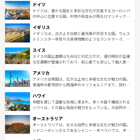
せる。地方によって風土や気候が異なるスペインはその個
ドイツ
で、幅広い魅力が詰まっている。華麗な宮殿、歴史的な大
性で訪れる人を魅了する。 なお、新着のスペイン情報は
コ
聖堂、美しいビーチ、そして豊かな自然が、訪れる者を心
ドイツは、豊かな歴史と多彩な文化が交差するヨーロッパ
ンテンツ一覧
を参照してほしい。
から魅了する。また、フランスは美食の国としても知ら
の中心に位置する国。中世の街並みが残るロマンチック街
れ、フランス料理はユネスコ無形文化遺産にも登録されて
道から、未来を先取りするようなモダンな都市まで多様な
イギリス
いる。シャンパンの発祥地であるランス、プロヴァンスの
顔を持つこの国は、どこを歩いても飽きることがない。ベ
香り高いラベンダー畑など、多彩な楽しみ方が可能だ。さ
ルリンの文化的活気、バイエルン州のアルプスの絶景、そ
イギリスは、古きよき伝統と最先端が共存する国。ウェス
らに、パリ以外の地域にも魅力が溢れており、どの街角に
してライン川沿いのワイン畑といった風景は必見。ビール
トミンスター寺院や大英博物館のようなランドマーク、歴
も豊かな歴史と文化が息づいている。パリ以外の個性あふ
とソーセージを味わいながら地元の人と過ごす楽しい時間
史ある大学都市、美しい丘陵地帯や牧歌的な風景など、エ
れる地方に足を運ぶとそれぞれで全く異なる文化を体験で
スイス
は、お酒好きな人にはぜひ体験してほしい。 なお、新着の
リアごとに異なる魅力がある。また、優雅なアフタヌーン
きるだろう。 なお、新着のフランス情報は
コンテンツ一覧
ドイツ情報は
コンテンツ一覧
を参照してほしい。
ティー、ビール好きにはたまらない英国パブ、サッカー観
スイスの国土面積は九州ほどの広さだが、運行時刻が正確
を参照してほしい。
戦など、本場だからこそできる体験も豊富。イギリスを旅
な交通網が整備されており、初心者でも安心して個人旅行
して楽しみつくそう。 なお、新着のイギリス情報は
コンテ
を楽しめる。日本同様に時刻表どおりの旅が可能だ。中世
アメリカ
ンツ一覧
を参照してほしい。
の建物がそのまま残る町や、スイスならではのユニークな
博物館もあり、アルプス観光だけでなく町歩きも満喫する
アメリカ合衆国は、広大な土地と多様な文化が魅力の国。
ことができる。国民の所得が高いため物価も高いが、旅行
東海岸の都市部から西海岸のカリフォルニアまで、訪れる
者向けの交通パス提供のサービスもあり、うまく活用すれ
場所ごとに異なる風景と体験が待っている。ニューヨーク
ハワイ
ば市内交通費無料で観光を楽しむこともできる。 なお、新
のような巨大都市は、観光、ショッピング、エンターテイ
着のスイス情報は
コンテンツ一覧
を参照してほしい。
ンメントが詰まった刺激的なスポットだ。一方、アメリカ
年間を通じて温暖な気候に恵まれ、多くの島で構成される
西部には大自然が広がり、グランドキャニオンやイエロー
ハワイは、どの島も独自の魅力をもっている。大自然の神
ストーン国立公園といった絶景が堪能できる。さらに、南
秘を感じたいなら、火山が生み出した壮大な景観を誇るハ
オーストラリア
部のニューオーリンズでは、音楽と美食が融合した独特の
ワイ島は見逃せない。また、定番の観光地といえばオアフ
文化が魅力。旅行者はアメリカの各地域で異なる魅力を楽
島だが、静かな自然を求めるならマウイ島やカウアイ島が
オーストラリアは、壮大な自然と多様な文化が魅力の国。
しみながら、その多様性と豊かな歴史を感じることができ
おすすめ。エメラルドグリーンに輝く海をはじめ、豊かな
シドニーのシンボルであるシドニー・オペラハウス、オー
るだろう。車でのロードトリップや列車の旅も、アメリカ
文化や歴史が息づいている。「アロハスピリット」と呼ば
ストラリア東海岸北部に広がる大サンゴ礁地帯グレートバ