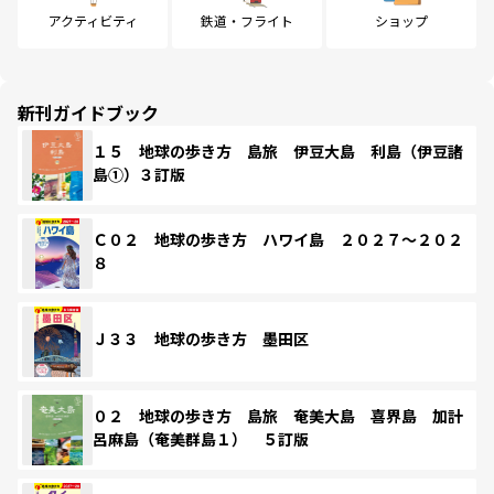
アクティビティ
鉄道・フライト
ショップ
新刊ガイドブック
１５ 地球の歩き方 島旅 伊豆大島 利島（伊豆諸
島①）３訂版
Ｃ０２ 地球の歩き方 ハワイ島 ２０２７～２０２
８
Ｊ３３ 地球の歩き方 墨田区
０２ 地球の歩き方 島旅 奄美大島 喜界島 加計
呂麻島（奄美群島１） ５訂版