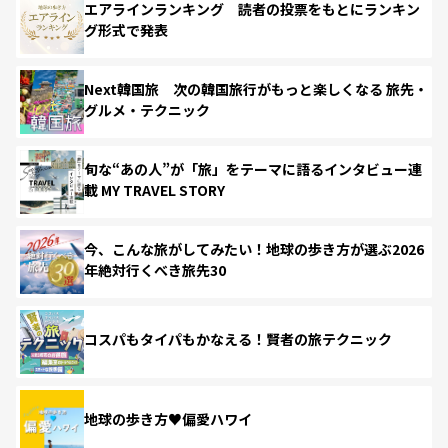
エアラインランキング 読者の投票をもとにランキン
グ形式で発表
Next韓国旅 次の韓国旅行がもっと楽しくなる 旅先・
グルメ・テクニック
旬な“あの人”が「旅」をテーマに語るインタビュー連
載 MY TRAVEL STORY
今、こんな旅がしてみたい！地球の歩き方が選ぶ2026
年絶対行くべき旅先30
コスパもタイパもかなえる！賢者の旅テクニック
地球の歩き方♥偏愛ハワイ