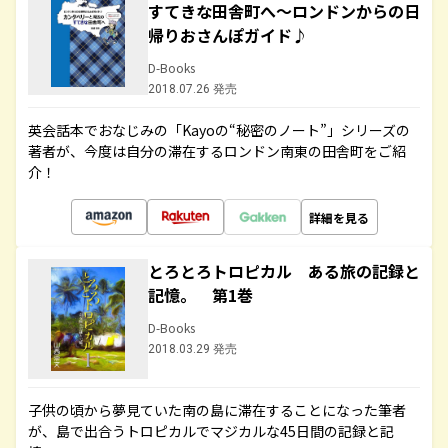
すてきな田舎町へ～ロンドンからの日
帰りおさんぽガイド♪
D-Books
2018.07.26 発売
英会話本でおなじみの「Kayoの“秘密のノート”」シリーズの
著者が、今度は自分の滞在するロンドン南東の田舎町をご紹
介！
詳細を見る
とろとろトロピカル ある旅の記録と
記憶。 第1巻
D-Books
2018.03.29 発売
子供の頃から夢見ていた南の島に滞在することになった筆者
が、島で出合うトロピカルでマジカルな45日間の記録と記