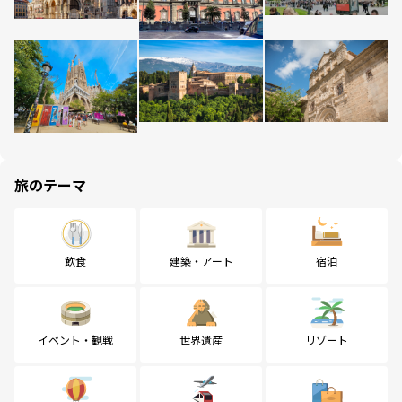
旅のテーマ
飲食
建築・アート
宿泊
イベント・観戦
世界遺産
リゾート