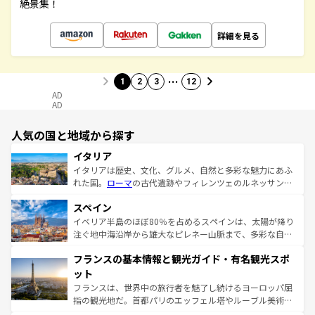
絶景集！
詳細を見る
…
1
2
3
12
AD
AD
人気の国と地域から探す
イタリア
イタリアは歴史、文化、グルメ、自然と多彩な魅力にあふ
れた国。
ローマ
の古代遺跡やフィレンツェのルネッサンス
美術、ヴェネツィアの運河など、歴史あるスポットはもち
スペイン
ろん、トスカーナの美しい田園風景やアマルフィ海岸の絶
景など、自然景観も見逃せない。観光の合間には、本場の
イベリア半島のほぼ80％を占めるスペインは、太陽が降り
ピザやパスタなど、絶品のイタリア料理を堪能することも
注ぐ地中海沿岸から雄大なピレネー山脈まで、多彩な自然
できる。朝目覚めてから夜眠るまで、すべての瞬間を楽し
と文化が詰まったヨーロッパ屈指の旅行先だ。多様な地域
フランスの基本情報と観光ガイド・有名観光スポ
ませてくれるイタリアで、忘れられない旅をしてみよう！
文化が根付くこの国では、情熱的なフラメンコ、熱気あふ
なお、新着のイタリア情報は
コンテンツ一覧
を参照してほ
れる闘牛、そして美味しいタパスが生活の一部となってい
ット
しい。
る。首都マドリードの洗練された雰囲気や、バルセロナの
フランスは、世界中の旅行者を魅了し続けるヨーロッパ屈
アートに溢れた街角から、地方では古代ローマ遺跡や中世
指の観光地だ。首都パリのエッフェル塔やルーブル美術館
の城塞都市、穏やかなビーチリゾートまで多彩な表情を見
といった象徴的なスポットから、田舎町の古風な美しさま