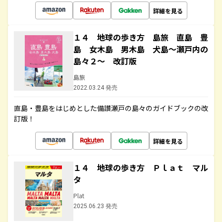
詳細を見る
１４ 地球の歩き方 島旅 直島 豊
島 女木島 男木島 犬島～瀬戸内の
島々２～ 改訂版
島旅
2022.03.24 発売
直島・豊島をはじめとした備讃瀬戸の島々のガイドブックの改
訂版！
詳細を見る
１４ 地球の歩き方 Ｐｌａｔ マル
タ
Plat
2025.06.23 発売