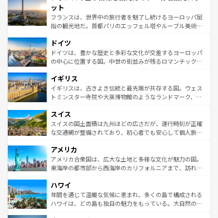
なお、新着のイタリア情報は
コンテンツ一覧
を参照してほ
れる闘牛、そして美味しいタパスが生活の一部となってい
ット
しい。
る。首都マドリードの洗練された雰囲気や、バルセロナの
フランスは、世界中の旅行者を魅了し続けるヨーロッパ屈
アートに溢れた街角から、地方では古代ローマ遺跡や中世
指の観光地だ。首都パリのエッフェル塔やルーブル美術館
の城塞都市、穏やかなビーチリゾートまで多彩な表情を見
といった象徴的なスポットから、田舎町の古風な美しさま
せる。地方によって風土や気候が異なるスペインはその個
ドイツ
で、幅広い魅力が詰まっている。華麗な宮殿、歴史的な大
性で訪れる人を魅了する。 なお、新着のスペイン情報は
コ
聖堂、美しいビーチ、そして豊かな自然が、訪れる者を心
ドイツは、豊かな歴史と多彩な文化が交差するヨーロッパ
ンテンツ一覧
を参照してほしい。
から魅了する。また、フランスは美食の国としても知ら
の中心に位置する国。中世の街並みが残るロマンチック街
れ、フランス料理はユネスコ無形文化遺産にも登録されて
道から、未来を先取りするようなモダンな都市まで多様な
イギリス
いる。シャンパンの発祥地であるランス、プロヴァンスの
顔を持つこの国は、どこを歩いても飽きることがない。ベ
香り高いラベンダー畑など、多彩な楽しみ方が可能だ。さ
ルリンの文化的活気、バイエルン州のアルプスの絶景、そ
イギリスは、古きよき伝統と最先端が共存する国。ウェス
らに、パリ以外の地域にも魅力が溢れており、どの街角に
してライン川沿いのワイン畑といった風景は必見。ビール
トミンスター寺院や大英博物館のようなランドマーク、歴
も豊かな歴史と文化が息づいている。パリ以外の個性あふ
とソーセージを味わいながら地元の人と過ごす楽しい時間
史ある大学都市、美しい丘陵地帯や牧歌的な風景など、エ
れる地方に足を運ぶとそれぞれで全く異なる文化を体験で
スイス
は、お酒好きな人にはぜひ体験してほしい。 なお、新着の
リアごとに異なる魅力がある。また、優雅なアフタヌーン
きるだろう。 なお、新着のフランス情報は
コンテンツ一覧
ドイツ情報は
コンテンツ一覧
を参照してほしい。
ティー、ビール好きにはたまらない英国パブ、サッカー観
スイスの国土面積は九州ほどの広さだが、運行時刻が正確
を参照してほしい。
戦など、本場だからこそできる体験も豊富。イギリスを旅
な交通網が整備されており、初心者でも安心して個人旅行
して楽しみつくそう。 なお、新着のイギリス情報は
コンテ
を楽しめる。日本同様に時刻表どおりの旅が可能だ。中世
アメリカ
ンツ一覧
を参照してほしい。
の建物がそのまま残る町や、スイスならではのユニークな
博物館もあり、アルプス観光だけでなく町歩きも満喫する
アメリカ合衆国は、広大な土地と多様な文化が魅力の国。
ことができる。国民の所得が高いため物価も高いが、旅行
東海岸の都市部から西海岸のカリフォルニアまで、訪れる
者向けの交通パス提供のサービスもあり、うまく活用すれ
場所ごとに異なる風景と体験が待っている。ニューヨーク
ハワイ
ば市内交通費無料で観光を楽しむこともできる。 なお、新
のような巨大都市は、観光、ショッピング、エンターテイ
着のスイス情報は
コンテンツ一覧
を参照してほしい。
ンメントが詰まった刺激的なスポットだ。一方、アメリカ
年間を通じて温暖な気候に恵まれ、多くの島で構成される
西部には大自然が広がり、グランドキャニオンやイエロー
ハワイは、どの島も独自の魅力をもっている。大自然の神
ストーン国立公園といった絶景が堪能できる。さらに、南
秘を感じたいなら、火山が生み出した壮大な景観を誇るハ