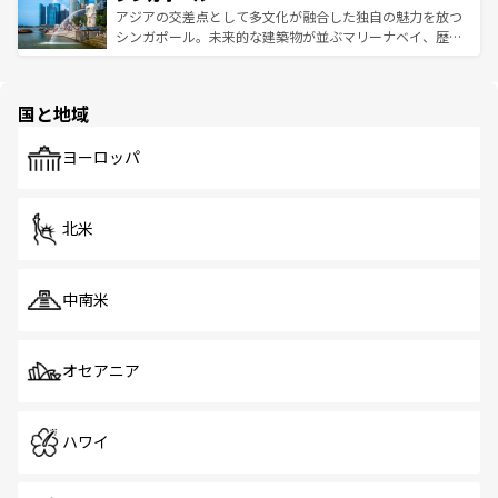
が待っている。親しみやすいタイの人々、仏教を中心とし
ており、効率よく見どころを回れるのも魅力。息をのむよ
アジアの交差点として多文化が融合した独自の魅力を放つ
た文化、そして多様な観光資源が、訪れる旅人を魅了し続
うな絶景から文化的な体験まで、香港を存分に楽しみ尽く
シンガポール。未来的な建築物が並ぶマリーナベイ、歴史
ける。 なお、新着のタイ情報は
コンテンツ一覧
を参照して
そう。 なお、新着の香港情報は
コンテンツ一覧
を参照して
と伝統を感じられるエスニックタウン、多数の緑豊かな公
ほしい。
ほしい。
園や自然保護区など、自然が調和した近代的な景観と文化
の多様性あふれるカラフルな町は、どこを歩いても新しい
国と地域
発見がある。さらに、治安のよさや充実した公共交通機関
も、旅行者にとっては魅力的なポイント。グルメも豊富
で、ホーカーズは地元の風情を楽しめる外せないスポット
ヨーロッパ
だ。訪れる人を飽きさせないシンガポールで、多様な魅力
を体感しよう。 なお、新着のシンガポール情報は
コンテン
ツ一覧
を参照してほしい。
北米
中南米
オセアニア
ハワイ