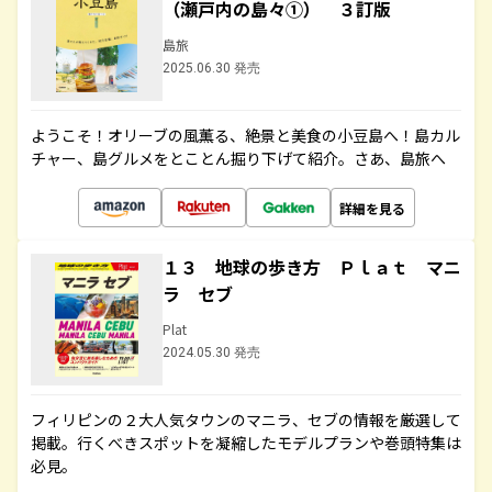
（瀬戸内の島々①） ３訂版
島旅
2025.06.30 発売
ようこそ！オリーブの風薫る、絶景と美食の小豆島へ！島カル
チャー、島グルメをとことん掘り下げて紹介。さあ、島旅へ
詳細を見る
１３ 地球の歩き方 Ｐｌａｔ マニ
ラ セブ
Plat
2024.05.30 発売
フィリピンの２大人気タウンのマニラ、セブの情報を厳選して
掲載。行くべきスポットを凝縮したモデルプランや巻頭特集は
必見。