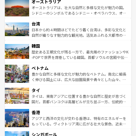
オーストラリア
部のニューオーリンズでは、音楽と美食が融合した独特の
ワイ島は見逃せない。また、定番の観光地といえばオアフ
文化が魅力。旅行者はアメリカの各地域で異なる魅力を楽
島だが、静かな自然を求めるならマウイ島やカウアイ島が
オーストラリアは、壮大な自然と多様な文化が魅力の国。
しみながら、その多様性と豊かな歴史を感じることができ
おすすめ。エメラルドグリーンに輝く海をはじめ、豊かな
シドニーのシンボルであるシドニー・オペラハウス、オー
るだろう。車でのロードトリップや列車の旅も、アメリカ
文化や歴史が息づいている。「アロハスピリット」と呼ば
ストラリア東海岸北部に広がる大サンゴ礁地帯グレートバ
ならではの贅沢な旅のスタイルだ。 なお、新着のアメリカ
台湾
れるおもてなしの心で訪れる人々を迎えてくれるハワイの
リアリーフや大陸中央部にそびえるウルル（エアーズロッ
情報は
コンテンツ一覧
を参照してほしい。
人々、おいしいローカルフードやハワイアンミュージッ
ク）、タスマニアの美しい原生林やケアンズの熱帯雨林な
日本から約４時間ほどでたどり着く台湾は、多彩な文化と
ク、伝統的なフラダンスなど、すべてがハワイの魅力を彩
ど、見どころがたくさん。また、カフェやワイン、オージ
自然が織りなす魅力的な観光地。活気あふれる大都市の台
っている。訪れるたびに新しい発見と感動が待っているハ
ービーフなどの食文化も豊かで、美味しいものであふれて
北やノスタルジックな町並みが人気な九份（ジォウフェ
ワイを、存分に味わってほしい。 なお、新着のハワイ情報
韓国
いる。アクティビティも充実しており、サーフィンやダイ
ン）、静ひつな山岳地帯である台湾東部など、都市の喧騒
は
コンテンツ一覧
を参照してほしい。
ビング、ハイキングなど、アウトドア好きにはたまらな
と山間の静けさが共存しており、訪れる人に新しい発見と
歴史ある王朝文化が残る一方で、最先端のファッションやK
い。オーストラリアの多彩な魅力を存分に味わいつくそ
驚きをもたらしてくれる。また、奥深い台湾の食文化も魅
-POPで世界を席巻している韓国。首都ソウルの宮殿や伝統
う。 なお、新着のオーストラリア情報は
コンテンツ一覧
を
力で、夜市などの屋台グルメから高級料理、ヘルシーで美
家屋が並ぶエリアでは韓国の歴史と文化に浸ることがで
参照してほしい。
ベトナム
容にもいいと評判のスイーツなど、バラエティ豊かな料理
き、地方に足を延ばせば四季折々の自然美を楽しむことが
が味わえる。 なお、新着の台湾情報は
コンテンツ一覧
を参
できる。そして、キムチや焼肉、絶品のストリートフード
豊かな自然と多様な文化が魅力的なベトナム。南北に細長
照してほしい。
まで、さまざまな韓国料理が待っている。夜には、韓国な
く伸びる国土には、広大な田園風景や青々とした山々、世
らではのナイトライフも堪能できる。あたたかいホスピタ
界遺産に登録された壮大な自然景観が点在し、都市部では
タイ
リティに包まれながら、韓国の多彩な魅力を心ゆくまで味
急速な発展と共に伝統が息づく。ハノイの古い町並みやホ
わってみてほしい。 なお、新着の韓国情報は
コンテンツ一
ーチミン市のフランス統治時代の建物も、独特の雰囲気を
タイは、東南アジアに位置する豊かな自然と歴史が息づく
覧
を参照してほしい。
醸し出している。また、バラエティの豊かさとおいしさで
国だ。首都バンコクは高層ビルが立ち並ぶ一方、伝統的な
世界中の食通を魅了してやまないベトナム料理も魅力のひ
寺院や市場がいたるところに点在し、古きよき文化と現代
香港
とつ。フォーやバインミー、ベトナムコーヒーなどは、ぜ
の活気が交差している。北部ではチェンマイなどの山岳地
ひ現地で味わいたい。どの地域を訪れてもあたたかい人々
帯で自然と触れ合い、南部ではプーケットやクラビの美し
アジアと西洋の文化が交わる香港は、特有のエネルギーを
が旅行者を迎えてくれるので、きっと忘れられない旅にな
いビーチでリゾート気分を楽しむことができる。タイ料理
もっている。ヴィクトリア湾に広がる壮大な景色、近未来
るはずだ。 なお、新着のベトナム情報は
コンテンツ一覧
を
は世界的に有名で、屋台から高級レストランまで味覚を刺
的なアートスポット、そして歴史と現代が融合した町並
参照してほしい。
シンガポール
激する。気候は一年中温暖で、どの季節にも異なる楽しみ
み、どこを訪れても感動するはず。観光スポットが密集し