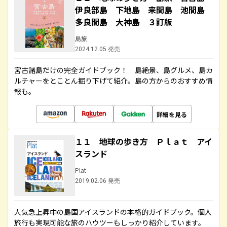
伊良部島 下地島 来間島 池間島
多良間島 大神島 ３訂版
島旅
2024.12.05 発売
宮古諸島だけの完全ガイドブック！ 島絶景、島グルメ、島カ
ルチャーをとことん掘り下げて紹介。島の方からのおすすめ情
報も。
詳細を見る
１１ 地球の歩き方 Ｐｌａｔ アイ
スランド
Plat
2019.02.06 発売
人気急上昇中の島国アイスランドの本格的ガイドブック。個人
旅行も実現可能な旅のハウツーもしっかり紹介しています。