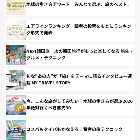
地球の歩き方アワード みんなで選ぶ、旅のベスト。
エアラインランキング 読者の投票をもとにランキン
グ形式で発表
Next韓国旅 次の韓国旅行がもっと楽しくなる 旅先・
グルメ・テクニック
旬な“あの人”が「旅」をテーマに語るインタビュー連
載 MY TRAVEL STORY
今、こんな旅がしてみたい！地球の歩き方が選ぶ2026
年絶対行くべき旅先30
コスパもタイパもかなえる！賢者の旅テクニック