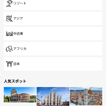
リゾート
アジア
中近東
アフリカ
日本
人気スポット