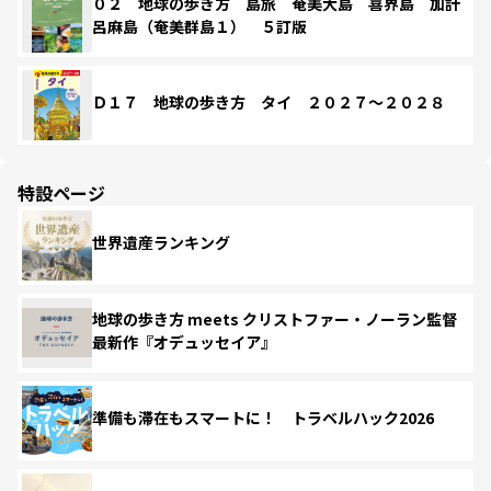
０２ 地球の歩き方 島旅 奄美大島 喜界島 加計
呂麻島（奄美群島１） ５訂版
Ｄ１７ 地球の歩き方 タイ ２０２７～２０２８
特設ページ
世界遺産ランキング
地球の歩き方 meets クリストファー・ノーラン監督
最新作『オデュッセイア』
準備も滞在もスマートに！ トラベルハック2026