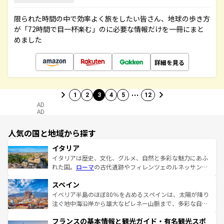
限られた時間の中で効率よく旅をしたい皆さん、地球の歩き方
が「72時間で目一杯楽む」のに必要な情報だけを一冊にまと
めました
詳細を見る
…
1
2
3
4
5
12
AD
AD
人気の国と地域から探す
イタリア
イタリアは歴史、文化、グルメ、自然と多彩な魅力にあふ
れた国。
ローマ
の古代遺跡やフィレンツェのルネッサンス
美術、ヴェネツィアの運河など、歴史あるスポットはもち
スペイン
ろん、トスカーナの美しい田園風景やアマルフィ海岸の絶
景など、自然景観も見逃せない。観光の合間には、本場の
イベリア半島のほぼ80％を占めるスペインは、太陽が降り
ピザやパスタなど、絶品のイタリア料理を堪能することも
注ぐ地中海沿岸から雄大なピレネー山脈まで、多彩な自然
できる。朝目覚めてから夜眠るまで、すべての瞬間を楽し
と文化が詰まったヨーロッパ屈指の旅行先だ。多様な地域
フランスの基本情報と観光ガイド・有名観光スポ
ませてくれるイタリアで、忘れられない旅をしてみよう！
文化が根付くこの国では、情熱的なフラメンコ、熱気あふ