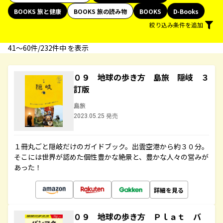
BOOKS 旅と健康
BOOKS 旅の読み物
BOOKS
D-Books
絞り込み条件を追加
41〜60件/232件中 を表示
０９ 地球の歩き方 島旅 隠岐 ３
訂版
島旅
2023.05.25 発売
１冊丸ごと隠岐だけのガイドブック。出雲空港から約３０分。
そこには世界が認めた個性豊かな絶景と、豊かな人々の営みが
あった！
詳細を見る
０９ 地球の歩き方 Ｐｌａｔ バ