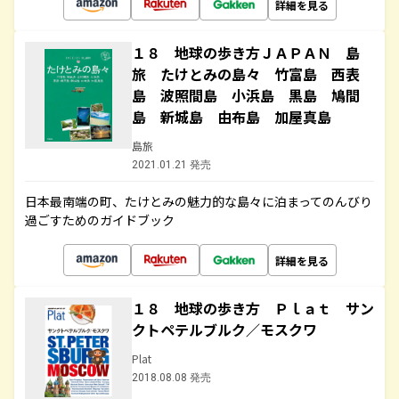
詳細を見る
１８ 地球の歩き方ＪＡＰＡＮ 島
旅 たけとみの島々 竹富島 西表
島 波照間島 小浜島 黒島 鳩間
島 新城島 由布島 加屋真島
島旅
2021.01.21 発売
日本最南端の町、たけとみの魅力的な島々に泊まってのんびり
過ごすためのガイドブック
詳細を見る
１８ 地球の歩き方 Ｐｌａｔ サン
クトペテルブルク／モスクワ
Plat
2018.08.08 発売