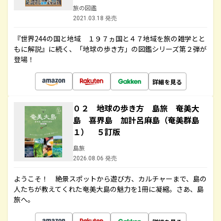
旅の図鑑
2021.03.18 発売
『世界244の国と地域 １９７ヵ国と４７地域を旅の雑学とと
もに解説』に続く、「地球の歩き方」の図鑑シリーズ第２弾が
登場！
詳細を見る
０２ 地球の歩き方 島旅 奄美大
島 喜界島 加計呂麻島（奄美群島
１） ５訂版
島旅
2026.08.06 発売
ようこそ！ 絶景スポットから遊び方、カルチャーまで、島の
人たちが教えてくれた奄美大島の魅力を1冊に凝縮。さあ、島
旅へ。