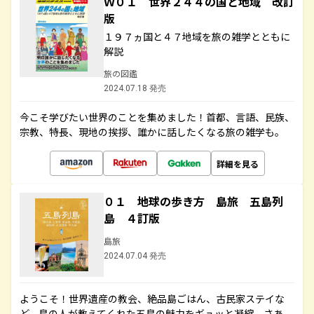
Ｗ０１ 世界２４４の国と地域 改訂
版
１９７ヵ国と４７地域を旅の雑学とともに
解説
旅の図鑑
2024.07.18 発売
今こそ学びたい世界のことを集めました！首都、言語、民族、
宗教、特長、現地の挨拶、誰かに話したくなる旅の雑学も。
詳細を見る
０１ 地球の歩き方 島旅 五島列
島 ４訂版
島旅
2024.07.04 発売
ようこそ！世界遺産の教会、絶品島ごはん、古民家ステイな
ど、島の人が教えてくれた五島の魅力をギュッと凝縮。さあ、