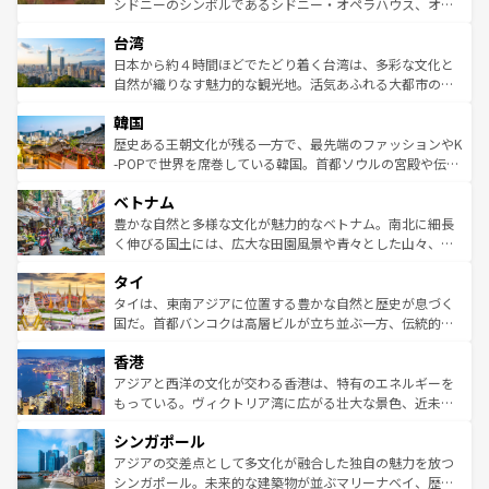
シドニーのシンボルであるシドニー・オペラハウス、オー
ならではの贅沢な旅のスタイルだ。 なお、新着のアメリカ
れるおもてなしの心で訪れる人々を迎えてくれるハワイの
ストラリア東海岸北部に広がる大サンゴ礁地帯グレートバ
情報は
コンテンツ一覧
を参照してほしい。
人々、おいしいローカルフードやハワイアンミュージッ
台湾
リアリーフや大陸中央部にそびえるウルル（エアーズロッ
ク、伝統的なフラダンスなど、すべてがハワイの魅力を彩
ク）、タスマニアの美しい原生林やケアンズの熱帯雨林な
日本から約４時間ほどでたどり着く台湾は、多彩な文化と
っている。訪れるたびに新しい発見と感動が待っているハ
ど、見どころがたくさん。また、カフェやワイン、オージ
自然が織りなす魅力的な観光地。活気あふれる大都市の台
ワイを、存分に味わってほしい。 なお、新着のハワイ情報
ービーフなどの食文化も豊かで、美味しいものであふれて
北やノスタルジックな町並みが人気な九份（ジォウフェ
は
コンテンツ一覧
を参照してほしい。
韓国
いる。アクティビティも充実しており、サーフィンやダイ
ン）、静ひつな山岳地帯である台湾東部など、都市の喧騒
ビング、ハイキングなど、アウトドア好きにはたまらな
と山間の静けさが共存しており、訪れる人に新しい発見と
歴史ある王朝文化が残る一方で、最先端のファッションやK
い。オーストラリアの多彩な魅力を存分に味わいつくそ
驚きをもたらしてくれる。また、奥深い台湾の食文化も魅
-POPで世界を席巻している韓国。首都ソウルの宮殿や伝統
う。 なお、新着のオーストラリア情報は
コンテンツ一覧
を
力で、夜市などの屋台グルメから高級料理、ヘルシーで美
家屋が並ぶエリアでは韓国の歴史と文化に浸ることがで
参照してほしい。
ベトナム
容にもいいと評判のスイーツなど、バラエティ豊かな料理
き、地方に足を延ばせば四季折々の自然美を楽しむことが
が味わえる。 なお、新着の台湾情報は
コンテンツ一覧
を参
できる。そして、キムチや焼肉、絶品のストリートフード
豊かな自然と多様な文化が魅力的なベトナム。南北に細長
照してほしい。
まで、さまざまな韓国料理が待っている。夜には、韓国な
く伸びる国土には、広大な田園風景や青々とした山々、世
らではのナイトライフも堪能できる。あたたかいホスピタ
界遺産に登録された壮大な自然景観が点在し、都市部では
タイ
リティに包まれながら、韓国の多彩な魅力を心ゆくまで味
急速な発展と共に伝統が息づく。ハノイの古い町並みやホ
わってみてほしい。 なお、新着の韓国情報は
コンテンツ一
ーチミン市のフランス統治時代の建物も、独特の雰囲気を
タイは、東南アジアに位置する豊かな自然と歴史が息づく
覧
を参照してほしい。
醸し出している。また、バラエティの豊かさとおいしさで
国だ。首都バンコクは高層ビルが立ち並ぶ一方、伝統的な
世界中の食通を魅了してやまないベトナム料理も魅力のひ
寺院や市場がいたるところに点在し、古きよき文化と現代
香港
とつ。フォーやバインミー、ベトナムコーヒーなどは、ぜ
の活気が交差している。北部ではチェンマイなどの山岳地
ひ現地で味わいたい。どの地域を訪れてもあたたかい人々
帯で自然と触れ合い、南部ではプーケットやクラビの美し
アジアと西洋の文化が交わる香港は、特有のエネルギーを
が旅行者を迎えてくれるので、きっと忘れられない旅にな
いビーチでリゾート気分を楽しむことができる。タイ料理
もっている。ヴィクトリア湾に広がる壮大な景色、近未来
るはずだ。 なお、新着のベトナム情報は
コンテンツ一覧
を
は世界的に有名で、屋台から高級レストランまで味覚を刺
的なアートスポット、そして歴史と現代が融合した町並
参照してほしい。
シンガポール
激する。気候は一年中温暖で、どの季節にも異なる楽しみ
み、どこを訪れても感動するはず。観光スポットが密集し
が待っている。親しみやすいタイの人々、仏教を中心とし
ており、効率よく見どころを回れるのも魅力。息をのむよ
アジアの交差点として多文化が融合した独自の魅力を放つ
た文化、そして多様な観光資源が、訪れる旅人を魅了し続
うな絶景から文化的な体験まで、香港を存分に楽しみ尽く
シンガポール。未来的な建築物が並ぶマリーナベイ、歴史