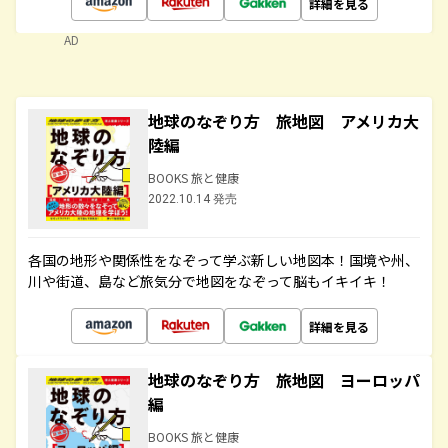
詳細を見る
AD
地球のなぞり方 旅地図 アメリカ大
陸編
BOOKS 旅と健康
2022.10.14 発売
各国の地形や関係性をなぞって学ぶ新しい地図本！国境や州、
川や街道、島など旅気分で地図をなぞって脳もイキイキ！
詳細を見る
地球のなぞり方 旅地図 ヨーロッパ
編
BOOKS 旅と健康