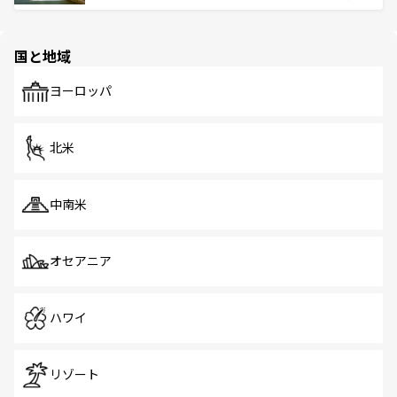
ける。 なお、新着のタイ情報は
コンテンツ一覧
を参照して
そう。 なお、新着の香港情報は
コンテンツ一覧
を参照して
と伝統を感じられるエスニックタウン、多数の緑豊かな公
ほしい。
ほしい。
園や自然保護区など、自然が調和した近代的な景観と文化
の多様性あふれるカラフルな町は、どこを歩いても新しい
国と地域
発見がある。さらに、治安のよさや充実した公共交通機関
も、旅行者にとっては魅力的なポイント。グルメも豊富
で、ホーカーズは地元の風情を楽しめる外せないスポット
ヨーロッパ
だ。訪れる人を飽きさせないシンガポールで、多様な魅力
を体感しよう。 なお、新着のシンガポール情報は
コンテン
ツ一覧
を参照してほしい。
北米
中南米
オセアニア
ハワイ
リゾート