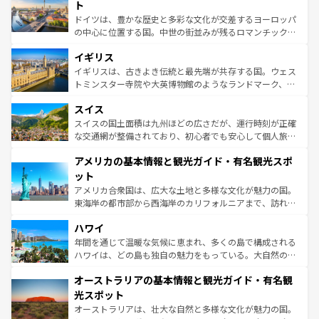
性で訪れる人を魅了する。 なお、新着のスペイン情報は
コ
聖堂、美しいビーチ、そして豊かな自然が、訪れる者を心
ト
ンテンツ一覧
を参照してほしい。
から魅了する。また、フランスは美食の国としても知ら
ドイツは、豊かな歴史と多彩な文化が交差するヨーロッパ
れ、フランス料理はユネスコ無形文化遺産にも登録されて
の中心に位置する国。中世の街並みが残るロマンチック街
いる。シャンパンの発祥地であるランス、プロヴァンスの
道から、未来を先取りするようなモダンな都市まで多様な
香り高いラベンダー畑など、多彩な楽しみ方が可能だ。さ
イギリス
顔を持つこの国は、どこを歩いても飽きることがない。ベ
らに、パリ以外の地域にも魅力が溢れており、どの街角に
ルリンの文化的活気、バイエルン州のアルプスの絶景、そ
イギリスは、古きよき伝統と最先端が共存する国。ウェス
も豊かな歴史と文化が息づいている。パリ以外の個性あふ
してライン川沿いのワイン畑といった風景は必見。ビール
トミンスター寺院や大英博物館のようなランドマーク、歴
れる地方に足を運ぶとそれぞれで全く異なる文化を体験で
とソーセージを味わいながら地元の人と過ごす楽しい時間
史ある大学都市、美しい丘陵地帯や牧歌的な風景など、エ
きるだろう。 なお、新着のフランス情報は
コンテンツ一覧
スイス
は、お酒好きな人にはぜひ体験してほしい。 なお、新着の
リアごとに異なる魅力がある。また、優雅なアフタヌーン
を参照してほしい。
ドイツ情報は
コンテンツ一覧
を参照してほしい。
ティー、ビール好きにはたまらない英国パブ、サッカー観
スイスの国土面積は九州ほどの広さだが、運行時刻が正確
戦など、本場だからこそできる体験も豊富。イギリスを旅
な交通網が整備されており、初心者でも安心して個人旅行
して楽しみつくそう。 なお、新着のイギリス情報は
コンテ
を楽しめる。日本同様に時刻表どおりの旅が可能だ。中世
アメリカの基本情報と観光ガイド・有名観光スポ
ンツ一覧
を参照してほしい。
の建物がそのまま残る町や、スイスならではのユニークな
博物館もあり、アルプス観光だけでなく町歩きも満喫する
ット
ことができる。国民の所得が高いため物価も高いが、旅行
アメリカ合衆国は、広大な土地と多様な文化が魅力の国。
者向けの交通パス提供のサービスもあり、うまく活用すれ
東海岸の都市部から西海岸のカリフォルニアまで、訪れる
ば市内交通費無料で観光を楽しむこともできる。 なお、新
場所ごとに異なる風景と体験が待っている。ニューヨーク
着のスイス情報は
コンテンツ一覧
を参照してほしい。
ハワイ
のような巨大都市は、観光、ショッピング、エンターテイ
ンメントが詰まった刺激的なスポットだ。一方、アメリカ
年間を通じて温暖な気候に恵まれ、多くの島で構成される
西部には大自然が広がり、グランドキャニオンやイエロー
ハワイは、どの島も独自の魅力をもっている。大自然の神
ストーン国立公園といった絶景が堪能できる。さらに、南
秘を感じたいなら、火山が生み出した壮大な景観を誇るハ
オーストラリアの基本情報と観光ガイド・有名観
部のニューオーリンズでは、音楽と美食が融合した独特の
ワイ島は見逃せない。また、定番の観光地といえばオアフ
文化が魅力。旅行者はアメリカの各地域で異なる魅力を楽
島だが、静かな自然を求めるならマウイ島やカウアイ島が
光スポット
しみながら、その多様性と豊かな歴史を感じることができ
おすすめ。エメラルドグリーンに輝く海をはじめ、豊かな
オーストラリアは、壮大な自然と多様な文化が魅力の国。
るだろう。車でのロードトリップや列車の旅も、アメリカ
文化や歴史が息づいている。「アロハスピリット」と呼ば