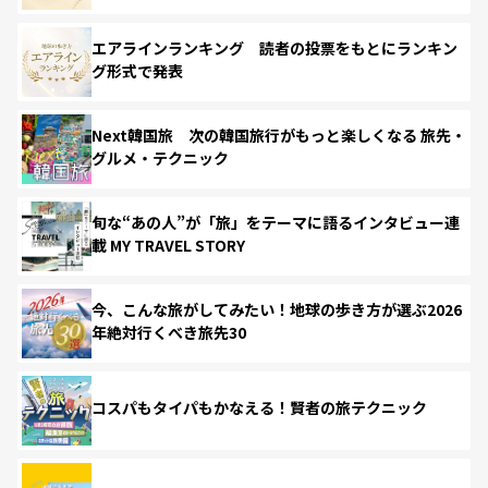
エアラインランキング 読者の投票をもとにランキン
グ形式で発表
Next韓国旅 次の韓国旅行がもっと楽しくなる 旅先・
グルメ・テクニック
旬な“あの人”が「旅」をテーマに語るインタビュー連
載 MY TRAVEL STORY
今、こんな旅がしてみたい！地球の歩き方が選ぶ2026
年絶対行くべき旅先30
コスパもタイパもかなえる！賢者の旅テクニック