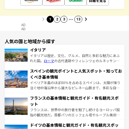
詳細を見る
…
1
2
3
13
AD
AD
人気の国と地域から探す
イタリア
イタリアは歴史、文化、グルメ、自然と多彩な魅力にあふ
れた国。
ローマ
の古代遺跡やフィレンツェのルネッサンス
美術、ヴェネツィアの運河など、歴史あるスポットはもち
スペインの観光ポイントと人気スポット・知ってお
ろん、トスカーナの美しい田園風景やアマルフィ海岸の絶
景など、自然景観も見逃せない。観光の合間には、本場の
くべき基本情報
ピザやパスタなど、絶品のイタリア料理を堪能することも
イベリア半島のほぼ80％を占めるスペインは、太陽が降り
できる。朝目覚めてから夜眠るまで、すべての瞬間を楽し
注ぐ地中海沿岸から雄大なピレネー山脈まで、多彩な自然
ませてくれるイタリアで、忘れられない旅をしてみよう！
と文化が詰まったヨーロッパ屈指の旅行先だ。多様な地域
なお、新着のイタリア情報は
コンテンツ一覧
を参照してほ
フランスの基本情報と観光ガイド・有名観光スポ
文化が根付くこの国では、情熱的なフラメンコ、熱気あふ
しい。
れる闘牛、そして美味しいタパスが生活の一部となってい
ット
る。首都マドリードの洗練された雰囲気や、バルセロナの
フランスは、世界中の旅行者を魅了し続けるヨーロッパ屈
アートに溢れた街角から、地方では古代ローマ遺跡や中世
指の観光地だ。首都パリのエッフェル塔やルーブル美術館
の城塞都市、穏やかなビーチリゾートまで多彩な表情を見
といった象徴的なスポットから、田舎町の古風な美しさま
せる。地方によって風土や気候が異なるスペインはその個
ドイツの基本情報と観光ガイド・有名観光スポッ
で、幅広い魅力が詰まっている。華麗な宮殿、歴史的な大