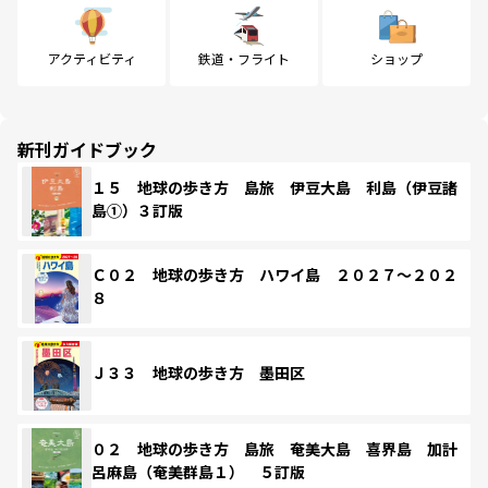
アクティビティ
鉄道・フライト
ショップ
新刊ガイドブック
１５ 地球の歩き方 島旅 伊豆大島 利島（伊豆諸
島①）３訂版
Ｃ０２ 地球の歩き方 ハワイ島 ２０２７～２０２
８
Ｊ３３ 地球の歩き方 墨田区
０２ 地球の歩き方 島旅 奄美大島 喜界島 加計
呂麻島（奄美群島１） ５訂版