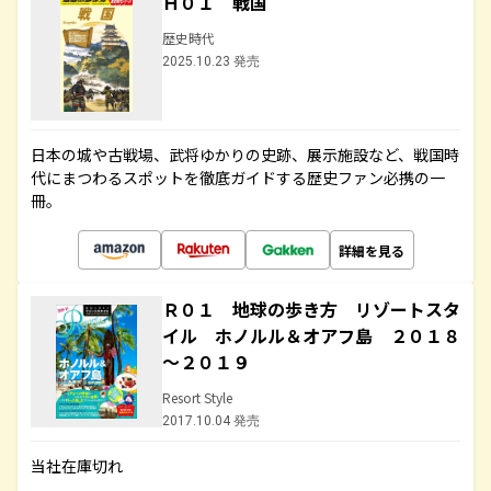
Ｈ０１ 戦国
歴史時代
2025.10.23 発売
日本の城や古戦場、武将ゆかりの史跡、展示施設など、戦国時
代にまつわるスポットを徹底ガイドする歴史ファン必携の一
冊。
詳細を見る
Ｒ０１ 地球の歩き方 リゾートスタ
イル ホノルル＆オアフ島 ２０１８
～２０１９
Resort Style
2017.10.04 発売
当社在庫切れ