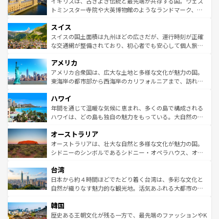
ルリンの文化的活気、バイエルン州のアルプスの絶景、そ
イギリスは、古きよき伝統と最先端が共存する国。ウェス
らに、パリ以外の地域にも魅力が溢れており、どの街角に
してライン川沿いのワイン畑といった風景は必見。ビール
トミンスター寺院や大英博物館のようなランドマーク、歴
も豊かな歴史と文化が息づいている。パリ以外の個性あふ
とソーセージを味わいながら地元の人と過ごす楽しい時間
史ある大学都市、美しい丘陵地帯や牧歌的な風景など、エ
れる地方に足を運ぶとそれぞれで全く異なる文化を体験で
スイス
は、お酒好きな人にはぜひ体験してほしい。 なお、新着の
リアごとに異なる魅力がある。また、優雅なアフタヌーン
きるだろう。 なお、新着のフランス情報は
コンテンツ一覧
ドイツ情報は
コンテンツ一覧
を参照してほしい。
ティー、ビール好きにはたまらない英国パブ、サッカー観
スイスの国土面積は九州ほどの広さだが、運行時刻が正確
を参照してほしい。
戦など、本場だからこそできる体験も豊富。イギリスを旅
な交通網が整備されており、初心者でも安心して個人旅行
して楽しみつくそう。 なお、新着のイギリス情報は
コンテ
を楽しめる。日本同様に時刻表どおりの旅が可能だ。中世
アメリカ
ンツ一覧
を参照してほしい。
の建物がそのまま残る町や、スイスならではのユニークな
博物館もあり、アルプス観光だけでなく町歩きも満喫する
アメリカ合衆国は、広大な土地と多様な文化が魅力の国。
ことができる。国民の所得が高いため物価も高いが、旅行
東海岸の都市部から西海岸のカリフォルニアまで、訪れる
者向けの交通パス提供のサービスもあり、うまく活用すれ
場所ごとに異なる風景と体験が待っている。ニューヨーク
ハワイ
ば市内交通費無料で観光を楽しむこともできる。 なお、新
のような巨大都市は、観光、ショッピング、エンターテイ
着のスイス情報は
コンテンツ一覧
を参照してほしい。
ンメントが詰まった刺激的なスポットだ。一方、アメリカ
年間を通じて温暖な気候に恵まれ、多くの島で構成される
西部には大自然が広がり、グランドキャニオンやイエロー
ハワイは、どの島も独自の魅力をもっている。大自然の神
ストーン国立公園といった絶景が堪能できる。さらに、南
秘を感じたいなら、火山が生み出した壮大な景観を誇るハ
オーストラリア
部のニューオーリンズでは、音楽と美食が融合した独特の
ワイ島は見逃せない。また、定番の観光地といえばオアフ
文化が魅力。旅行者はアメリカの各地域で異なる魅力を楽
島だが、静かな自然を求めるならマウイ島やカウアイ島が
オーストラリアは、壮大な自然と多様な文化が魅力の国。
しみながら、その多様性と豊かな歴史を感じることができ
おすすめ。エメラルドグリーンに輝く海をはじめ、豊かな
シドニーのシンボルであるシドニー・オペラハウス、オー
るだろう。車でのロードトリップや列車の旅も、アメリカ
文化や歴史が息づいている。「アロハスピリット」と呼ば
ストラリア東海岸北部に広がる大サンゴ礁地帯グレートバ
ならではの贅沢な旅のスタイルだ。 なお、新着のアメリカ
台湾
れるおもてなしの心で訪れる人々を迎えてくれるハワイの
リアリーフや大陸中央部にそびえるウルル（エアーズロッ
情報は
コンテンツ一覧
を参照してほしい。
人々、おいしいローカルフードやハワイアンミュージッ
ク）、タスマニアの美しい原生林やケアンズの熱帯雨林な
日本から約４時間ほどでたどり着く台湾は、多彩な文化と
ク、伝統的なフラダンスなど、すべてがハワイの魅力を彩
ど、見どころがたくさん。また、カフェやワイン、オージ
自然が織りなす魅力的な観光地。活気あふれる大都市の台
っている。訪れるたびに新しい発見と感動が待っているハ
ービーフなどの食文化も豊かで、美味しいものであふれて
北やノスタルジックな町並みが人気な九份（ジォウフェ
ワイを、存分に味わってほしい。 なお、新着のハワイ情報
韓国
いる。アクティビティも充実しており、サーフィンやダイ
ン）、静ひつな山岳地帯である台湾東部など、都市の喧騒
は
コンテンツ一覧
を参照してほしい。
ビング、ハイキングなど、アウトドア好きにはたまらな
と山間の静けさが共存しており、訪れる人に新しい発見と
歴史ある王朝文化が残る一方で、最先端のファッションやK