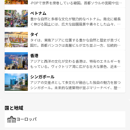
い。オーストラリアの多彩な魅力を存分に味わいつくそ
驚きをもたらしてくれる。また、奥深い台湾の食文化も魅
-POPで世界を席巻している韓国。首都ソウルの宮殿や伝統
う。 なお、新着のオーストラリア情報は
コンテンツ一覧
を
力で、夜市などの屋台グルメから高級料理、ヘルシーで美
家屋が並ぶエリアでは韓国の歴史と文化に浸ることがで
参照してほしい。
ベトナム
容にもいいと評判のスイーツなど、バラエティ豊かな料理
き、地方に足を延ばせば四季折々の自然美を楽しむことが
が味わえる。 なお、新着の台湾情報は
コンテンツ一覧
を参
できる。そして、キムチや焼肉、絶品のストリートフード
豊かな自然と多様な文化が魅力的なベトナム。南北に細長
照してほしい。
まで、さまざまな韓国料理が待っている。夜には、韓国な
く伸びる国土には、広大な田園風景や青々とした山々、世
らではのナイトライフも堪能できる。あたたかいホスピタ
界遺産に登録された壮大な自然景観が点在し、都市部では
タイ
リティに包まれながら、韓国の多彩な魅力を心ゆくまで味
急速な発展と共に伝統が息づく。ハノイの古い町並みやホ
わってみてほしい。 なお、新着の韓国情報は
コンテンツ一
ーチミン市のフランス統治時代の建物も、独特の雰囲気を
タイは、東南アジアに位置する豊かな自然と歴史が息づく
覧
を参照してほしい。
醸し出している。また、バラエティの豊かさとおいしさで
国だ。首都バンコクは高層ビルが立ち並ぶ一方、伝統的な
世界中の食通を魅了してやまないベトナム料理も魅力のひ
寺院や市場がいたるところに点在し、古きよき文化と現代
香港
とつ。フォーやバインミー、ベトナムコーヒーなどは、ぜ
の活気が交差している。北部ではチェンマイなどの山岳地
ひ現地で味わいたい。どの地域を訪れてもあたたかい人々
帯で自然と触れ合い、南部ではプーケットやクラビの美し
アジアと西洋の文化が交わる香港は、特有のエネルギーを
が旅行者を迎えてくれるので、きっと忘れられない旅にな
いビーチでリゾート気分を楽しむことができる。タイ料理
もっている。ヴィクトリア湾に広がる壮大な景色、近未来
るはずだ。 なお、新着のベトナム情報は
コンテンツ一覧
を
は世界的に有名で、屋台から高級レストランまで味覚を刺
的なアートスポット、そして歴史と現代が融合した町並
参照してほしい。
シンガポール
激する。気候は一年中温暖で、どの季節にも異なる楽しみ
み、どこを訪れても感動するはず。観光スポットが密集し
が待っている。親しみやすいタイの人々、仏教を中心とし
ており、効率よく見どころを回れるのも魅力。息をのむよ
アジアの交差点として多文化が融合した独自の魅力を放つ
た文化、そして多様な観光資源が、訪れる旅人を魅了し続
うな絶景から文化的な体験まで、香港を存分に楽しみ尽く
シンガポール。未来的な建築物が並ぶマリーナベイ、歴史
ける。 なお、新着のタイ情報は
コンテンツ一覧
を参照して
そう。 なお、新着の香港情報は
コンテンツ一覧
を参照して
と伝統を感じられるエスニックタウン、多数の緑豊かな公
ほしい。
ほしい。
園や自然保護区など、自然が調和した近代的な景観と文化
の多様性あふれるカラフルな町は、どこを歩いても新しい
国と地域
発見がある。さらに、治安のよさや充実した公共交通機関
も、旅行者にとっては魅力的なポイント。グルメも豊富
で、ホーカーズは地元の風情を楽しめる外せないスポット
ヨーロッパ
だ。訪れる人を飽きさせないシンガポールで、多様な魅力
を体感しよう。 なお、新着のシンガポール情報は
コンテン