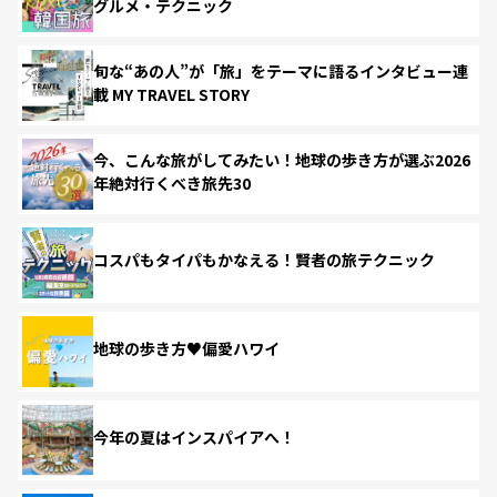
グルメ・テクニック
旬な“あの人”が「旅」をテーマに語るインタビュー連
載 MY TRAVEL STORY
今、こんな旅がしてみたい！地球の歩き方が選ぶ2026
年絶対行くべき旅先30
コスパもタイパもかなえる！賢者の旅テクニック
地球の歩き方♥偏愛ハワイ
今年の夏はインスパイアへ！