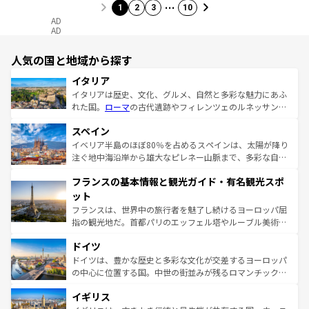
…
1
2
3
10
AD
AD
人気の国と地域から探す
イタリア
イタリアは歴史、文化、グルメ、自然と多彩な魅力にあふ
れた国。
ローマ
の古代遺跡やフィレンツェのルネッサンス
美術、ヴェネツィアの運河など、歴史あるスポットはもち
スペイン
ろん、トスカーナの美しい田園風景やアマルフィ海岸の絶
景など、自然景観も見逃せない。観光の合間には、本場の
イベリア半島のほぼ80％を占めるスペインは、太陽が降り
ピザやパスタなど、絶品のイタリア料理を堪能することも
注ぐ地中海沿岸から雄大なピレネー山脈まで、多彩な自然
できる。朝目覚めてから夜眠るまで、すべての瞬間を楽し
と文化が詰まったヨーロッパ屈指の旅行先だ。多様な地域
フランスの基本情報と観光ガイド・有名観光スポ
ませてくれるイタリアで、忘れられない旅をしてみよう！
文化が根付くこの国では、情熱的なフラメンコ、熱気あふ
なお、新着のイタリア情報は
コンテンツ一覧
を参照してほ
れる闘牛、そして美味しいタパスが生活の一部となってい
ット
しい。
る。首都マドリードの洗練された雰囲気や、バルセロナの
フランスは、世界中の旅行者を魅了し続けるヨーロッパ屈
アートに溢れた街角から、地方では古代ローマ遺跡や中世
指の観光地だ。首都パリのエッフェル塔やルーブル美術館
の城塞都市、穏やかなビーチリゾートまで多彩な表情を見
といった象徴的なスポットから、田舎町の古風な美しさま
せる。地方によって風土や気候が異なるスペインはその個
ドイツ
で、幅広い魅力が詰まっている。華麗な宮殿、歴史的な大
性で訪れる人を魅了する。 なお、新着のスペイン情報は
コ
聖堂、美しいビーチ、そして豊かな自然が、訪れる者を心
ドイツは、豊かな歴史と多彩な文化が交差するヨーロッパ
ンテンツ一覧
を参照してほしい。
から魅了する。また、フランスは美食の国としても知ら
の中心に位置する国。中世の街並みが残るロマンチック街
れ、フランス料理はユネスコ無形文化遺産にも登録されて
道から、未来を先取りするようなモダンな都市まで多様な
イギリス
いる。シャンパンの発祥地であるランス、プロヴァンスの
顔を持つこの国は、どこを歩いても飽きることがない。ベ
香り高いラベンダー畑など、多彩な楽しみ方が可能だ。さ