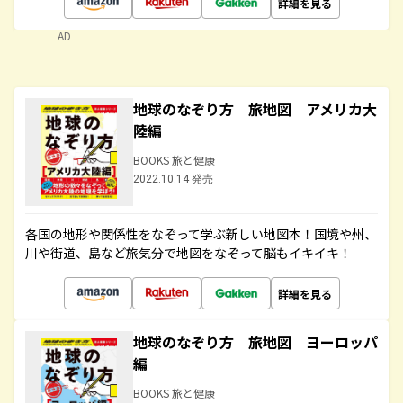
詳細を見る
AD
地球のなぞり方 旅地図 アメリカ大
陸編
BOOKS 旅と健康
2022.10.14 発売
各国の地形や関係性をなぞって学ぶ新しい地図本！国境や州、
川や街道、島など旅気分で地図をなぞって脳もイキイキ！
詳細を見る
地球のなぞり方 旅地図 ヨーロッパ
編
BOOKS 旅と健康