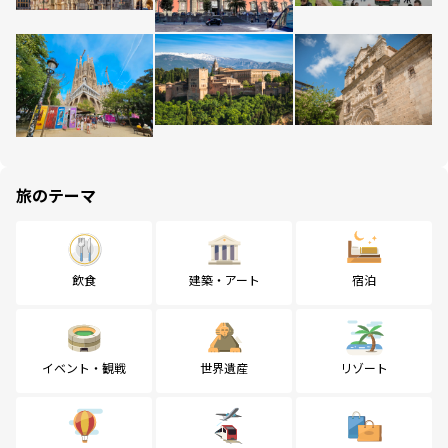
旅のテーマ
飲食
建築・アート
宿泊
イベント・観戦
世界遺産
リゾート