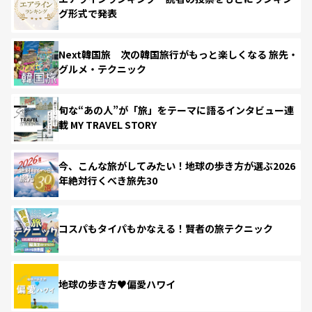
グ形式で発表
Next韓国旅 次の韓国旅行がもっと楽しくなる 旅先・
グルメ・テクニック
旬な“あの人”が「旅」をテーマに語るインタビュー連
載 MY TRAVEL STORY
今、こんな旅がしてみたい！地球の歩き方が選ぶ2026
年絶対行くべき旅先30
コスパもタイパもかなえる！賢者の旅テクニック
地球の歩き方♥偏愛ハワイ