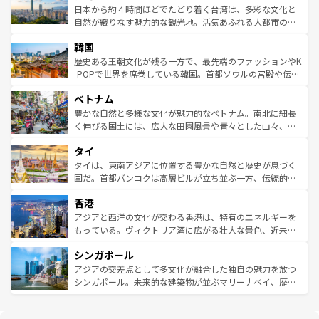
情報は
コンテンツ一覧
を参照してほしい。
人々、おいしいローカルフードやハワイアンミュージッ
ク）、タスマニアの美しい原生林やケアンズの熱帯雨林な
日本から約４時間ほどでたどり着く台湾は、多彩な文化と
ク、伝統的なフラダンスなど、すべてがハワイの魅力を彩
ど、見どころがたくさん。また、カフェやワイン、オージ
自然が織りなす魅力的な観光地。活気あふれる大都市の台
っている。訪れるたびに新しい発見と感動が待っているハ
ービーフなどの食文化も豊かで、美味しいものであふれて
北やノスタルジックな町並みが人気な九份（ジォウフェ
ワイを、存分に味わってほしい。 なお、新着のハワイ情報
韓国
いる。アクティビティも充実しており、サーフィンやダイ
ン）、静ひつな山岳地帯である台湾東部など、都市の喧騒
は
コンテンツ一覧
を参照してほしい。
ビング、ハイキングなど、アウトドア好きにはたまらな
と山間の静けさが共存しており、訪れる人に新しい発見と
歴史ある王朝文化が残る一方で、最先端のファッションやK
い。オーストラリアの多彩な魅力を存分に味わいつくそ
驚きをもたらしてくれる。また、奥深い台湾の食文化も魅
-POPで世界を席巻している韓国。首都ソウルの宮殿や伝統
う。 なお、新着のオーストラリア情報は
コンテンツ一覧
を
力で、夜市などの屋台グルメから高級料理、ヘルシーで美
家屋が並ぶエリアでは韓国の歴史と文化に浸ることがで
参照してほしい。
ベトナム
容にもいいと評判のスイーツなど、バラエティ豊かな料理
き、地方に足を延ばせば四季折々の自然美を楽しむことが
が味わえる。 なお、新着の台湾情報は
コンテンツ一覧
を参
できる。そして、キムチや焼肉、絶品のストリートフード
豊かな自然と多様な文化が魅力的なベトナム。南北に細長
照してほしい。
まで、さまざまな韓国料理が待っている。夜には、韓国な
く伸びる国土には、広大な田園風景や青々とした山々、世
らではのナイトライフも堪能できる。あたたかいホスピタ
界遺産に登録された壮大な自然景観が点在し、都市部では
タイ
リティに包まれながら、韓国の多彩な魅力を心ゆくまで味
急速な発展と共に伝統が息づく。ハノイの古い町並みやホ
わってみてほしい。 なお、新着の韓国情報は
コンテンツ一
ーチミン市のフランス統治時代の建物も、独特の雰囲気を
タイは、東南アジアに位置する豊かな自然と歴史が息づく
覧
を参照してほしい。
醸し出している。また、バラエティの豊かさとおいしさで
国だ。首都バンコクは高層ビルが立ち並ぶ一方、伝統的な
世界中の食通を魅了してやまないベトナム料理も魅力のひ
寺院や市場がいたるところに点在し、古きよき文化と現代
香港
とつ。フォーやバインミー、ベトナムコーヒーなどは、ぜ
の活気が交差している。北部ではチェンマイなどの山岳地
ひ現地で味わいたい。どの地域を訪れてもあたたかい人々
帯で自然と触れ合い、南部ではプーケットやクラビの美し
アジアと西洋の文化が交わる香港は、特有のエネルギーを
が旅行者を迎えてくれるので、きっと忘れられない旅にな
いビーチでリゾート気分を楽しむことができる。タイ料理
もっている。ヴィクトリア湾に広がる壮大な景色、近未来
るはずだ。 なお、新着のベトナム情報は
コンテンツ一覧
を
は世界的に有名で、屋台から高級レストランまで味覚を刺
的なアートスポット、そして歴史と現代が融合した町並
参照してほしい。
シンガポール
激する。気候は一年中温暖で、どの季節にも異なる楽しみ
み、どこを訪れても感動するはず。観光スポットが密集し
が待っている。親しみやすいタイの人々、仏教を中心とし
ており、効率よく見どころを回れるのも魅力。息をのむよ
アジアの交差点として多文化が融合した独自の魅力を放つ
た文化、そして多様な観光資源が、訪れる旅人を魅了し続
うな絶景から文化的な体験まで、香港を存分に楽しみ尽く
シンガポール。未来的な建築物が並ぶマリーナベイ、歴史
ける。 なお、新着のタイ情報は
コンテンツ一覧
を参照して
そう。 なお、新着の香港情報は
コンテンツ一覧
を参照して
と伝統を感じられるエスニックタウン、多数の緑豊かな公
ほしい。
ほしい。
園や自然保護区など、自然が調和した近代的な景観と文化