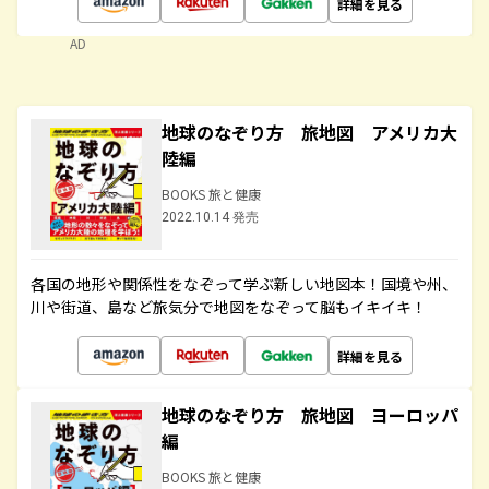
詳細を見る
AD
地球のなぞり方 旅地図 アメリカ大
陸編
BOOKS 旅と健康
2022.10.14 発売
各国の地形や関係性をなぞって学ぶ新しい地図本！国境や州、
川や街道、島など旅気分で地図をなぞって脳もイキイキ！
詳細を見る
地球のなぞり方 旅地図 ヨーロッパ
編
BOOKS 旅と健康