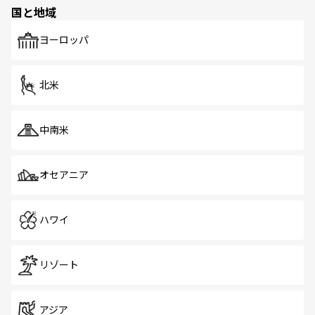
の多様性あふれるカラフルな町は、どこを歩いても新しい
国と地域
発見がある。さらに、治安のよさや充実した公共交通機関
も、旅行者にとっては魅力的なポイント。グルメも豊富
で、ホーカーズは地元の風情を楽しめる外せないスポット
ヨーロッパ
だ。訪れる人を飽きさせないシンガポールで、多様な魅力
を体感しよう。 なお、新着のシンガポール情報は
コンテン
ツ一覧
を参照してほしい。
北米
中南米
オセアニア
ハワイ
リゾート
アジア