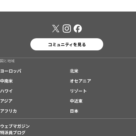
コミュニティを見る
国と地域
ヨーロッパ
北米
中南米
オセアニア
ハワイ
リゾート
アジア
中近東
アフリカ
日本
ウェブマガジン
特派員ブログ