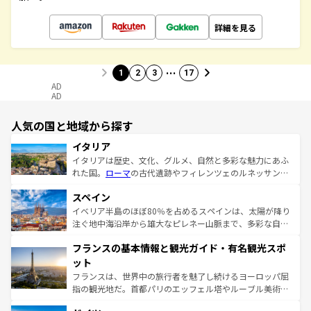
詳細を見る
…
1
2
3
17
AD
AD
人気の国と地域から探す
イタリア
イタリアは歴史、文化、グルメ、自然と多彩な魅力にあふ
れた国。
ローマ
の古代遺跡やフィレンツェのルネッサンス
美術、ヴェネツィアの運河など、歴史あるスポットはもち
スペイン
ろん、トスカーナの美しい田園風景やアマルフィ海岸の絶
景など、自然景観も見逃せない。観光の合間には、本場の
イベリア半島のほぼ80％を占めるスペインは、太陽が降り
ピザやパスタなど、絶品のイタリア料理を堪能することも
注ぐ地中海沿岸から雄大なピレネー山脈まで、多彩な自然
できる。朝目覚めてから夜眠るまで、すべての瞬間を楽し
と文化が詰まったヨーロッパ屈指の旅行先だ。多様な地域
フランスの基本情報と観光ガイド・有名観光スポ
ませてくれるイタリアで、忘れられない旅をしてみよう！
文化が根付くこの国では、情熱的なフラメンコ、熱気あふ
なお、新着のイタリア情報は
コンテンツ一覧
を参照してほ
れる闘牛、そして美味しいタパスが生活の一部となってい
ット
しい。
る。首都マドリードの洗練された雰囲気や、バルセロナの
フランスは、世界中の旅行者を魅了し続けるヨーロッパ屈
アートに溢れた街角から、地方では古代ローマ遺跡や中世
指の観光地だ。首都パリのエッフェル塔やルーブル美術館
の城塞都市、穏やかなビーチリゾートまで多彩な表情を見
といった象徴的なスポットから、田舎町の古風な美しさま
せる。地方によって風土や気候が異なるスペインはその個