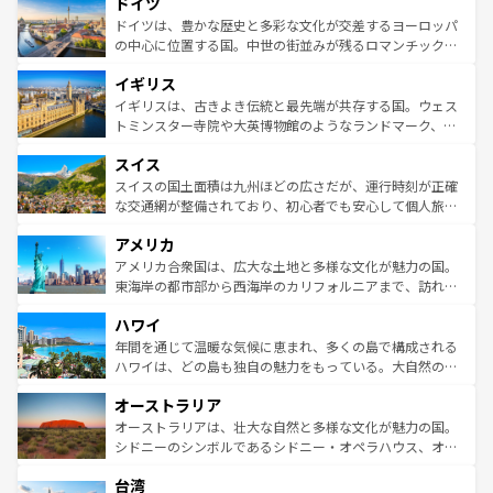
ドイツ
で、幅広い魅力が詰まっている。華麗な宮殿、歴史的な大
性で訪れる人を魅了する。 なお、新着のスペイン情報は
コ
聖堂、美しいビーチ、そして豊かな自然が、訪れる者を心
ドイツは、豊かな歴史と多彩な文化が交差するヨーロッパ
ンテンツ一覧
を参照してほしい。
から魅了する。また、フランスは美食の国としても知ら
の中心に位置する国。中世の街並みが残るロマンチック街
れ、フランス料理はユネスコ無形文化遺産にも登録されて
道から、未来を先取りするようなモダンな都市まで多様な
イギリス
いる。シャンパンの発祥地であるランス、プロヴァンスの
顔を持つこの国は、どこを歩いても飽きることがない。ベ
香り高いラベンダー畑など、多彩な楽しみ方が可能だ。さ
ルリンの文化的活気、バイエルン州のアルプスの絶景、そ
イギリスは、古きよき伝統と最先端が共存する国。ウェス
らに、パリ以外の地域にも魅力が溢れており、どの街角に
してライン川沿いのワイン畑といった風景は必見。ビール
トミンスター寺院や大英博物館のようなランドマーク、歴
も豊かな歴史と文化が息づいている。パリ以外の個性あふ
とソーセージを味わいながら地元の人と過ごす楽しい時間
史ある大学都市、美しい丘陵地帯や牧歌的な風景など、エ
れる地方に足を運ぶとそれぞれで全く異なる文化を体験で
スイス
は、お酒好きな人にはぜひ体験してほしい。 なお、新着の
リアごとに異なる魅力がある。また、優雅なアフタヌーン
きるだろう。 なお、新着のフランス情報は
コンテンツ一覧
ドイツ情報は
コンテンツ一覧
を参照してほしい。
ティー、ビール好きにはたまらない英国パブ、サッカー観
スイスの国土面積は九州ほどの広さだが、運行時刻が正確
を参照してほしい。
戦など、本場だからこそできる体験も豊富。イギリスを旅
な交通網が整備されており、初心者でも安心して個人旅行
して楽しみつくそう。 なお、新着のイギリス情報は
コンテ
を楽しめる。日本同様に時刻表どおりの旅が可能だ。中世
アメリカ
ンツ一覧
を参照してほしい。
の建物がそのまま残る町や、スイスならではのユニークな
博物館もあり、アルプス観光だけでなく町歩きも満喫する
アメリカ合衆国は、広大な土地と多様な文化が魅力の国。
ことができる。国民の所得が高いため物価も高いが、旅行
東海岸の都市部から西海岸のカリフォルニアまで、訪れる
者向けの交通パス提供のサービスもあり、うまく活用すれ
場所ごとに異なる風景と体験が待っている。ニューヨーク
ハワイ
ば市内交通費無料で観光を楽しむこともできる。 なお、新
のような巨大都市は、観光、ショッピング、エンターテイ
着のスイス情報は
コンテンツ一覧
を参照してほしい。
ンメントが詰まった刺激的なスポットだ。一方、アメリカ
年間を通じて温暖な気候に恵まれ、多くの島で構成される
西部には大自然が広がり、グランドキャニオンやイエロー
ハワイは、どの島も独自の魅力をもっている。大自然の神
ストーン国立公園といった絶景が堪能できる。さらに、南
秘を感じたいなら、火山が生み出した壮大な景観を誇るハ
オーストラリア
部のニューオーリンズでは、音楽と美食が融合した独特の
ワイ島は見逃せない。また、定番の観光地といえばオアフ
文化が魅力。旅行者はアメリカの各地域で異なる魅力を楽
島だが、静かな自然を求めるならマウイ島やカウアイ島が
オーストラリアは、壮大な自然と多様な文化が魅力の国。
しみながら、その多様性と豊かな歴史を感じることができ
おすすめ。エメラルドグリーンに輝く海をはじめ、豊かな
シドニーのシンボルであるシドニー・オペラハウス、オー
るだろう。車でのロードトリップや列車の旅も、アメリカ
文化や歴史が息づいている。「アロハスピリット」と呼ば
ストラリア東海岸北部に広がる大サンゴ礁地帯グレートバ
ならではの贅沢な旅のスタイルだ。 なお、新着のアメリカ
台湾
れるおもてなしの心で訪れる人々を迎えてくれるハワイの
リアリーフや大陸中央部にそびえるウルル（エアーズロッ