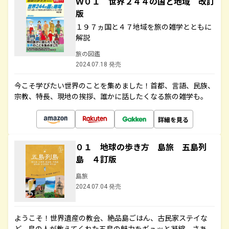
Ｗ０１ 世界２４４の国と地域 改訂
版
１９７ヵ国と４７地域を旅の雑学とともに
解説
旅の図鑑
2024.07.18 発売
今こそ学びたい世界のことを集めました！首都、言語、民族、
宗教、特長、現地の挨拶、誰かに話したくなる旅の雑学も。
詳細を見る
０１ 地球の歩き方 島旅 五島列
島 ４訂版
島旅
2024.07.04 発売
ようこそ！世界遺産の教会、絶品島ごはん、古民家ステイな
ど、島の人が教えてくれた五島の魅力をギュッと凝縮。さあ、