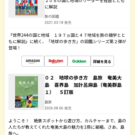
２０８の国と地域のリーダーを経歴ととも
に解説
旅の図鑑
2021.03.18 発売
『世界244の国と地域 １９７ヵ国と４７地域を旅の雑学とと
もに解説』に続く、「地球の歩き方」の図鑑シリーズ第２弾が
登場！
詳細を見る
０２ 地球の歩き方 島旅 奄美大
島 喜界島 加計呂麻島（奄美群島
１） ５訂版
島旅
2026.08.06 発売
ようこそ！ 絶景スポットから遊び方、カルチャーまで、島の
人たちが教えてくれた奄美大島の魅力を1冊に凝縮。さあ、島
旅へ。