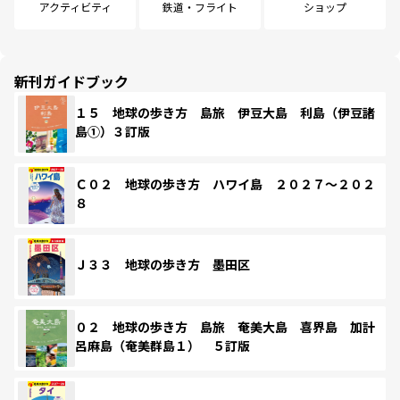
アクティビティ
鉄道・フライト
ショップ
新刊ガイドブック
１５ 地球の歩き方 島旅 伊豆大島 利島（伊豆諸
島①）３訂版
Ｃ０２ 地球の歩き方 ハワイ島 ２０２７～２０２
８
Ｊ３３ 地球の歩き方 墨田区
０２ 地球の歩き方 島旅 奄美大島 喜界島 加計
呂麻島（奄美群島１） ５訂版