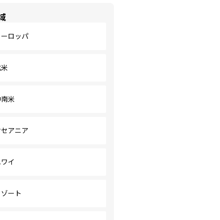
域
ヨーロッパ
北米
中南米
オセアニア
ハワイ
リゾート