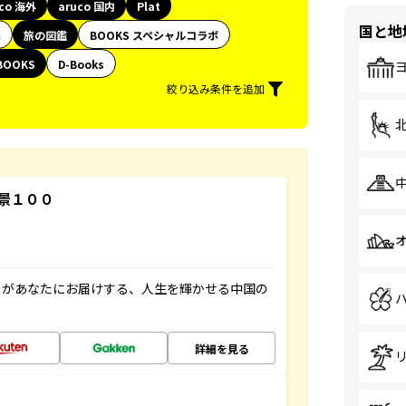
uco 海外
aruco 国内
Plat
国と地
代
旅の図鑑
BOOKS スペシャルコラボ
BOOKS
D-Books
絞り込み条件を追加
景１００
」があなたにお届けする、人生を輝かせる中国の
詳細を見る