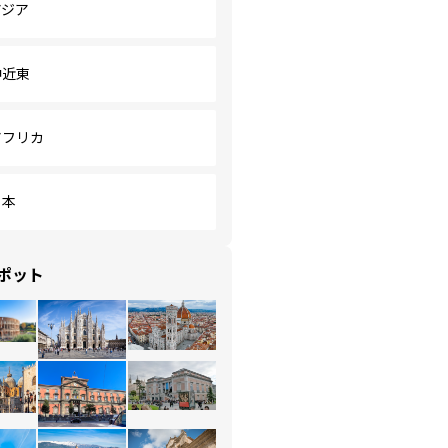
アジア
中近東
アフリカ
日本
ポット