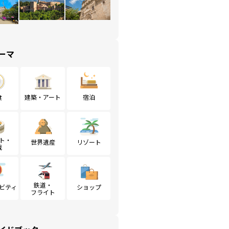
ーマ
食
建築・アート
宿泊
ト・
世界遺産
リゾート
戦
鉄道・
ビティ
ショップ
フライト