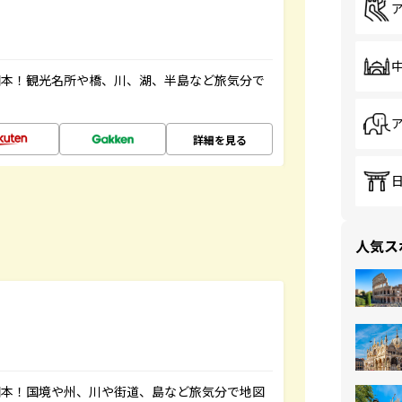
図本！観光名所や橋、川、湖、半島など旅気分で
詳細を見る
人気ス
図本！国境や州、川や街道、島など旅気分で地図