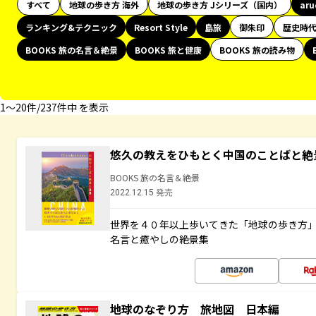
すべて
地球の歩き方 海外
地球の歩き方 Jシリーズ（国内）
ar
ランキング&テクニック
Resort Style
島旅
御朱印
歴史時
BOOKS 旅の名言＆絶景
BOOKS 旅と健康
BOOKS 旅の読み物
1〜20件/237件中 を表示
悠久の教えをひもとく中国のことばと絶
BOOKS 旅の名言＆絶景
2022.12.15 発売
世界を４０年以上歩いてきた「地球の歩き方
名言と癒やしの絶景集
地球のなぞり方 旅地図 日本編