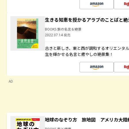
生きる知恵を授かるアラブのことばと絶
BOOKS 旅の名言＆絶景
2022.07.14 発売
古きと新しき、東と西が調和するオリエンタ
生を輝かせる名言と癒やしの絶景集！
AD
地球のなぞり方 旅地図 アメリカ大陸
BOOKS 旅と健康