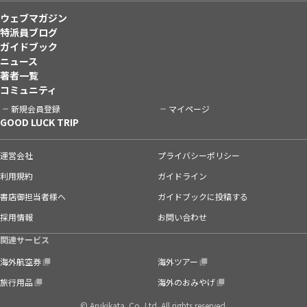
ウェブマガジン
特派員ブログ
ガイドブック
ニュース
著者一覧
コミュニティ
新規会員登録
マイページ
GOOD LUCK TRIP
運営会社
プライバシーポリシー
利用規約
ガイドライン
書店御担当者様へ
ガイドブックに投稿する
採用情報
お問い合わせ
関連サービス
海外航空券
海外ツアー
旅行用品
海外のおみやげ
© Arukikata. Co.,Ltd. All rights reserved.