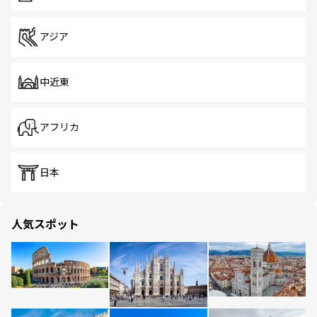
アジア
中近東
アフリカ
日本
人気スポット