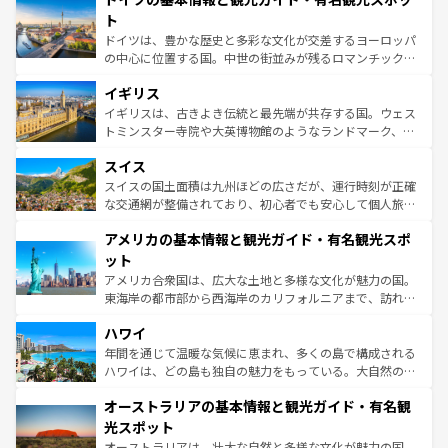
性で訪れる人を魅了する。 なお、新着のスペイン情報は
コ
聖堂、美しいビーチ、そして豊かな自然が、訪れる者を心
ト
ンテンツ一覧
を参照してほしい。
から魅了する。また、フランスは美食の国としても知ら
ドイツは、豊かな歴史と多彩な文化が交差するヨーロッパ
れ、フランス料理はユネスコ無形文化遺産にも登録されて
の中心に位置する国。中世の街並みが残るロマンチック街
いる。シャンパンの発祥地であるランス、プロヴァンスの
道から、未来を先取りするようなモダンな都市まで多様な
香り高いラベンダー畑など、多彩な楽しみ方が可能だ。さ
イギリス
顔を持つこの国は、どこを歩いても飽きることがない。ベ
らに、パリ以外の地域にも魅力が溢れており、どの街角に
ルリンの文化的活気、バイエルン州のアルプスの絶景、そ
イギリスは、古きよき伝統と最先端が共存する国。ウェス
も豊かな歴史と文化が息づいている。パリ以外の個性あふ
してライン川沿いのワイン畑といった風景は必見。ビール
トミンスター寺院や大英博物館のようなランドマーク、歴
れる地方に足を運ぶとそれぞれで全く異なる文化を体験で
とソーセージを味わいながら地元の人と過ごす楽しい時間
史ある大学都市、美しい丘陵地帯や牧歌的な風景など、エ
きるだろう。 なお、新着のフランス情報は
コンテンツ一覧
スイス
は、お酒好きな人にはぜひ体験してほしい。 なお、新着の
リアごとに異なる魅力がある。また、優雅なアフタヌーン
を参照してほしい。
ドイツ情報は
コンテンツ一覧
を参照してほしい。
ティー、ビール好きにはたまらない英国パブ、サッカー観
スイスの国土面積は九州ほどの広さだが、運行時刻が正確
戦など、本場だからこそできる体験も豊富。イギリスを旅
な交通網が整備されており、初心者でも安心して個人旅行
して楽しみつくそう。 なお、新着のイギリス情報は
コンテ
を楽しめる。日本同様に時刻表どおりの旅が可能だ。中世
アメリカの基本情報と観光ガイド・有名観光スポ
ンツ一覧
を参照してほしい。
の建物がそのまま残る町や、スイスならではのユニークな
博物館もあり、アルプス観光だけでなく町歩きも満喫する
ット
ことができる。国民の所得が高いため物価も高いが、旅行
アメリカ合衆国は、広大な土地と多様な文化が魅力の国。
者向けの交通パス提供のサービスもあり、うまく活用すれ
東海岸の都市部から西海岸のカリフォルニアまで、訪れる
ば市内交通費無料で観光を楽しむこともできる。 なお、新
場所ごとに異なる風景と体験が待っている。ニューヨーク
着のスイス情報は
コンテンツ一覧
を参照してほしい。
ハワイ
のような巨大都市は、観光、ショッピング、エンターテイ
ンメントが詰まった刺激的なスポットだ。一方、アメリカ
年間を通じて温暖な気候に恵まれ、多くの島で構成される
西部には大自然が広がり、グランドキャニオンやイエロー
ハワイは、どの島も独自の魅力をもっている。大自然の神
ストーン国立公園といった絶景が堪能できる。さらに、南
秘を感じたいなら、火山が生み出した壮大な景観を誇るハ
オーストラリアの基本情報と観光ガイド・有名観
部のニューオーリンズでは、音楽と美食が融合した独特の
ワイ島は見逃せない。また、定番の観光地といえばオアフ
文化が魅力。旅行者はアメリカの各地域で異なる魅力を楽
島だが、静かな自然を求めるならマウイ島やカウアイ島が
光スポット
しみながら、その多様性と豊かな歴史を感じることができ
おすすめ。エメラルドグリーンに輝く海をはじめ、豊かな
オーストラリアは、壮大な自然と多様な文化が魅力の国。