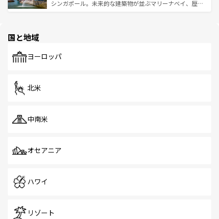
た文化、そして多様な観光資源が、訪れる旅人を魅了し続
うな絶景から文化的な体験まで、香港を存分に楽しみ尽く
シンガポール。未来的な建築物が並ぶマリーナベイ、歴史
ける。 なお、新着のタイ情報は
コンテンツ一覧
を参照して
そう。 なお、新着の香港情報は
コンテンツ一覧
を参照して
と伝統を感じられるエスニックタウン、多数の緑豊かな公
ほしい。
ほしい。
園や自然保護区など、自然が調和した近代的な景観と文化
の多様性あふれるカラフルな町は、どこを歩いても新しい
国と地域
発見がある。さらに、治安のよさや充実した公共交通機関
も、旅行者にとっては魅力的なポイント。グルメも豊富
で、ホーカーズは地元の風情を楽しめる外せないスポット
ヨーロッパ
だ。訪れる人を飽きさせないシンガポールで、多様な魅力
を体感しよう。 なお、新着のシンガポール情報は
コンテン
ツ一覧
を参照してほしい。
北米
中南米
オセアニア
ハワイ
リゾート