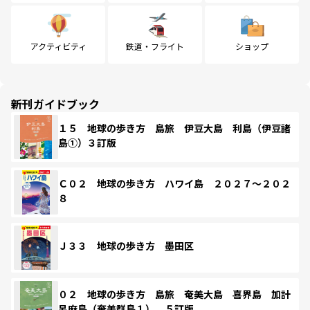
アクティビティ
鉄道・フライト
ショップ
新刊ガイドブック
１５ 地球の歩き方 島旅 伊豆大島 利島（伊豆諸
島①）３訂版
Ｃ０２ 地球の歩き方 ハワイ島 ２０２７～２０２
８
Ｊ３３ 地球の歩き方 墨田区
０２ 地球の歩き方 島旅 奄美大島 喜界島 加計
呂麻島（奄美群島１） ５訂版