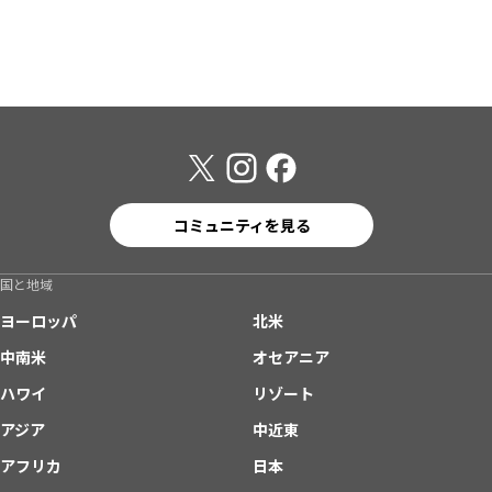
コミュニティを見る
国と地域
ヨーロッパ
北米
中南米
オセアニア
ハワイ
リゾート
アジア
中近東
アフリカ
日本