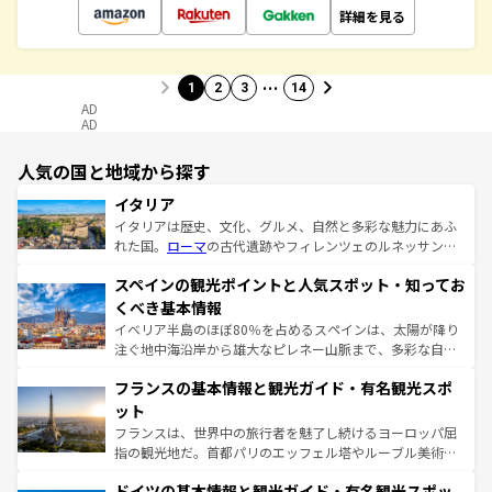
詳細を見る
…
1
2
3
14
AD
AD
人気の国と地域から探す
イタリア
イタリアは歴史、文化、グルメ、自然と多彩な魅力にあふ
れた国。
ローマ
の古代遺跡やフィレンツェのルネッサンス
美術、ヴェネツィアの運河など、歴史あるスポットはもち
スペインの観光ポイントと人気スポット・知ってお
ろん、トスカーナの美しい田園風景やアマルフィ海岸の絶
景など、自然景観も見逃せない。観光の合間には、本場の
くべき基本情報
ピザやパスタなど、絶品のイタリア料理を堪能することも
イベリア半島のほぼ80％を占めるスペインは、太陽が降り
できる。朝目覚めてから夜眠るまで、すべての瞬間を楽し
注ぐ地中海沿岸から雄大なピレネー山脈まで、多彩な自然
ませてくれるイタリアで、忘れられない旅をしてみよう！
と文化が詰まったヨーロッパ屈指の旅行先だ。多様な地域
なお、新着のイタリア情報は
コンテンツ一覧
を参照してほ
フランスの基本情報と観光ガイド・有名観光スポ
文化が根付くこの国では、情熱的なフラメンコ、熱気あふ
しい。
れる闘牛、そして美味しいタパスが生活の一部となってい
ット
る。首都マドリードの洗練された雰囲気や、バルセロナの
フランスは、世界中の旅行者を魅了し続けるヨーロッパ屈
アートに溢れた街角から、地方では古代ローマ遺跡や中世
指の観光地だ。首都パリのエッフェル塔やルーブル美術館
の城塞都市、穏やかなビーチリゾートまで多彩な表情を見
といった象徴的なスポットから、田舎町の古風な美しさま
せる。地方によって風土や気候が異なるスペインはその個
ドイツの基本情報と観光ガイド・有名観光スポッ
で、幅広い魅力が詰まっている。華麗な宮殿、歴史的な大