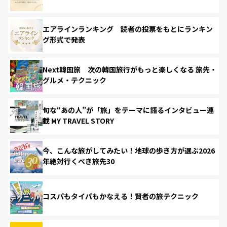
エアラインランキング 読者の投票をもとにランキン
グ形式で発表
Next韓国旅 次の韓国旅行がもっと楽しくなる 旅先・
グルメ・テクニック
旬な“あの人”が「旅」をテーマに語るインタビュー連
載 MY TRAVEL STORY
今、こんな旅がしてみたい！地球の歩き方が選ぶ2026
年絶対行くべき旅先30
コスパもタイパもかなえる！賢者の旅テクニック