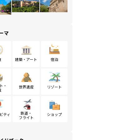
ーマ
食
建築・アート
宿泊
ト・
世界遺産
リゾート
戦
鉄道・
ビティ
ショップ
フライト