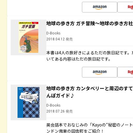
地球の歩き方 ガチ冒険～地球の歩き方
D-Books
2018.04.12 発売
本書は4人の旅好きによるただの旅日記です。
いてある内容はただの旅日記です。
地球の歩き方 カンタベリーと周辺のす
んぽガイド♪
D-Books
2018.07.26 発売
英会話本でおなじみの「Kayoの“秘密のノー
ンドン南東の田舎町をご紹介！