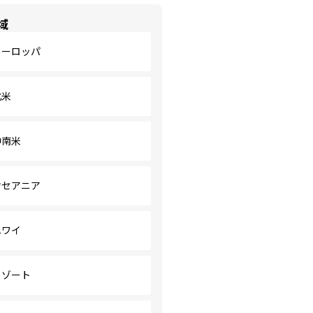
域
ヨーロッパ
北米
中南米
オセアニア
ハワイ
リゾート