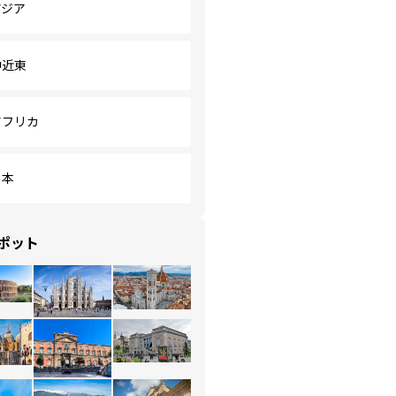
アジア
中近東
アフリカ
日本
ポット