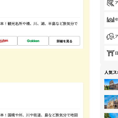
図本！観光名所や橋、川、湖、半島など旅気分で
詳細を見る
人気ス
図本！国境や州、川や街道、島など旅気分で地図