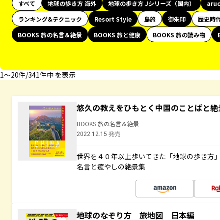
すべて
地球の歩き方 海外
地球の歩き方 Jシリーズ（国内）
aru
ランキング&テクニック
Resort Style
島旅
御朱印
歴史時
BOOKS 旅の名言＆絶景
BOOKS 旅と健康
BOOKS 旅の読み物
1〜20件/341件中 を表示
悠久の教えをひもとく中国のことばと絶
BOOKS 旅の名言＆絶景
2022.12.15 発売
世界を４０年以上歩いてきた「地球の歩き方
名言と癒やしの絶景集
地球のなぞり方 旅地図 日本編