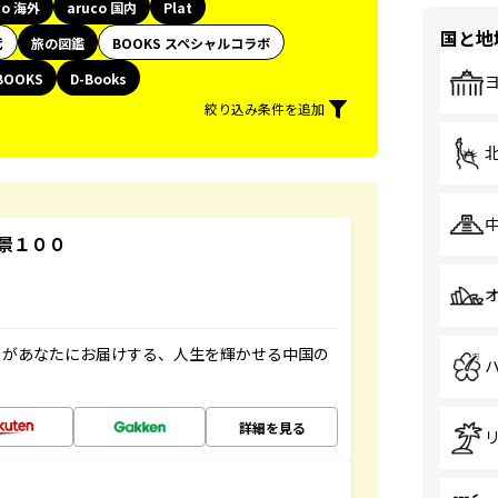
co 海外
aruco 国内
Plat
国と地
代
旅の図鑑
BOOKS スペシャルコラボ
BOOKS
D-Books
絞り込み条件を追加
景１００
」があなたにお届けする、人生を輝かせる中国の
詳細を見る