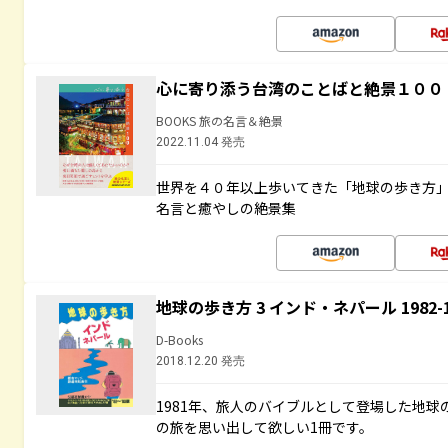
心に寄り添う台湾のことばと絶景１００
BOOKS 旅の名言＆絶景
2022.11.04 発売
世界を４０年以上歩いてきた「地球の歩き方
名言と癒やしの絶景集
地球の歩き方 3 インド・ネパール 1982
D-Books
2018.12.20 発売
1981年、旅人のバイブルとして登場した地
の旅を思い出して欲しい1冊です。