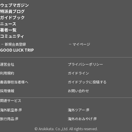
ウェブマガジン
特派員ブログ
ガイドブック
ニュース
著者一覧
コミュニティ
新規会員登録
マイページ
GOOD LUCK TRIP
運営会社
プライバシーポリシー
利用規約
ガイドライン
書店御担当者様へ
ガイドブックに投稿する
採用情報
お問い合わせ
関連サービス
海外航空券
海外ツアー
旅行用品
海外のおみやげ
© Arukikata. Co.,Ltd. All rights reserved.