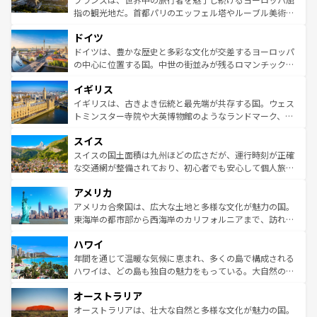
アートに溢れた街角から、地方では古代ローマ遺跡や中世
指の観光地だ。首都パリのエッフェル塔やルーブル美術館
の城塞都市、穏やかなビーチリゾートまで多彩な表情を見
といった象徴的なスポットから、田舎町の古風な美しさま
せる。地方によって風土や気候が異なるスペインはその個
ドイツ
で、幅広い魅力が詰まっている。華麗な宮殿、歴史的な大
性で訪れる人を魅了する。 なお、新着のスペイン情報は
コ
聖堂、美しいビーチ、そして豊かな自然が、訪れる者を心
ドイツは、豊かな歴史と多彩な文化が交差するヨーロッパ
ンテンツ一覧
を参照してほしい。
から魅了する。また、フランスは美食の国としても知ら
の中心に位置する国。中世の街並みが残るロマンチック街
れ、フランス料理はユネスコ無形文化遺産にも登録されて
道から、未来を先取りするようなモダンな都市まで多様な
イギリス
いる。シャンパンの発祥地であるランス、プロヴァンスの
顔を持つこの国は、どこを歩いても飽きることがない。ベ
香り高いラベンダー畑など、多彩な楽しみ方が可能だ。さ
ルリンの文化的活気、バイエルン州のアルプスの絶景、そ
イギリスは、古きよき伝統と最先端が共存する国。ウェス
らに、パリ以外の地域にも魅力が溢れており、どの街角に
してライン川沿いのワイン畑といった風景は必見。ビール
トミンスター寺院や大英博物館のようなランドマーク、歴
も豊かな歴史と文化が息づいている。パリ以外の個性あふ
とソーセージを味わいながら地元の人と過ごす楽しい時間
史ある大学都市、美しい丘陵地帯や牧歌的な風景など、エ
れる地方に足を運ぶとそれぞれで全く異なる文化を体験で
スイス
は、お酒好きな人にはぜひ体験してほしい。 なお、新着の
リアごとに異なる魅力がある。また、優雅なアフタヌーン
きるだろう。 なお、新着のフランス情報は
コンテンツ一覧
ドイツ情報は
コンテンツ一覧
を参照してほしい。
ティー、ビール好きにはたまらない英国パブ、サッカー観
スイスの国土面積は九州ほどの広さだが、運行時刻が正確
を参照してほしい。
戦など、本場だからこそできる体験も豊富。イギリスを旅
な交通網が整備されており、初心者でも安心して個人旅行
して楽しみつくそう。 なお、新着のイギリス情報は
コンテ
を楽しめる。日本同様に時刻表どおりの旅が可能だ。中世
アメリカ
ンツ一覧
を参照してほしい。
の建物がそのまま残る町や、スイスならではのユニークな
博物館もあり、アルプス観光だけでなく町歩きも満喫する
アメリカ合衆国は、広大な土地と多様な文化が魅力の国。
ことができる。国民の所得が高いため物価も高いが、旅行
東海岸の都市部から西海岸のカリフォルニアまで、訪れる
者向けの交通パス提供のサービスもあり、うまく活用すれ
場所ごとに異なる風景と体験が待っている。ニューヨーク
ハワイ
ば市内交通費無料で観光を楽しむこともできる。 なお、新
のような巨大都市は、観光、ショッピング、エンターテイ
着のスイス情報は
コンテンツ一覧
を参照してほしい。
ンメントが詰まった刺激的なスポットだ。一方、アメリカ
年間を通じて温暖な気候に恵まれ、多くの島で構成される
西部には大自然が広がり、グランドキャニオンやイエロー
ハワイは、どの島も独自の魅力をもっている。大自然の神
ストーン国立公園といった絶景が堪能できる。さらに、南
秘を感じたいなら、火山が生み出した壮大な景観を誇るハ
オーストラリア
部のニューオーリンズでは、音楽と美食が融合した独特の
ワイ島は見逃せない。また、定番の観光地といえばオアフ
文化が魅力。旅行者はアメリカの各地域で異なる魅力を楽
島だが、静かな自然を求めるならマウイ島やカウアイ島が
オーストラリアは、壮大な自然と多様な文化が魅力の国。