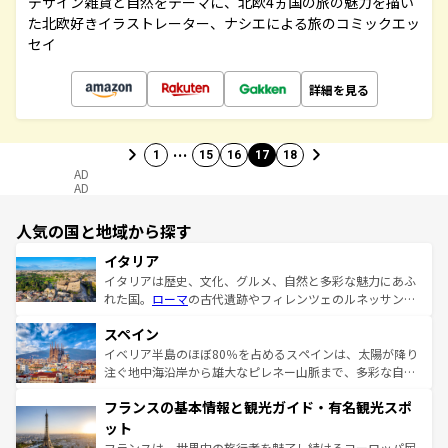
デザイン雑貨と自然をテーマに、北欧4ヵ国の旅の魅力を描い
た北欧好きイラストレーター、ナシエによる旅のコミックエッ
セイ
詳細を見る
…
1
15
16
17
18
AD
AD
人気の国と地域から探す
イタリア
イタリアは歴史、文化、グルメ、自然と多彩な魅力にあふ
れた国。
ローマ
の古代遺跡やフィレンツェのルネッサンス
美術、ヴェネツィアの運河など、歴史あるスポットはもち
スペイン
ろん、トスカーナの美しい田園風景やアマルフィ海岸の絶
景など、自然景観も見逃せない。観光の合間には、本場の
イベリア半島のほぼ80％を占めるスペインは、太陽が降り
ピザやパスタなど、絶品のイタリア料理を堪能することも
注ぐ地中海沿岸から雄大なピレネー山脈まで、多彩な自然
できる。朝目覚めてから夜眠るまで、すべての瞬間を楽し
と文化が詰まったヨーロッパ屈指の旅行先だ。多様な地域
フランスの基本情報と観光ガイド・有名観光スポ
ませてくれるイタリアで、忘れられない旅をしてみよう！
文化が根付くこの国では、情熱的なフラメンコ、熱気あふ
なお、新着のイタリア情報は
コンテンツ一覧
を参照してほ
れる闘牛、そして美味しいタパスが生活の一部となってい
ット
しい。
る。首都マドリードの洗練された雰囲気や、バルセロナの
フランスは、世界中の旅行者を魅了し続けるヨーロッパ屈