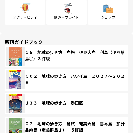
アクティビティ
鉄道・フライト
ショップ
新刊ガイドブック
１５ 地球の歩き方 島旅 伊豆大島 利島（伊豆諸
島①）３訂版
Ｃ０２ 地球の歩き方 ハワイ島 ２０２７～２０２
８
Ｊ３３ 地球の歩き方 墨田区
０２ 地球の歩き方 島旅 奄美大島 喜界島 加計
呂麻島（奄美群島１） ５訂版