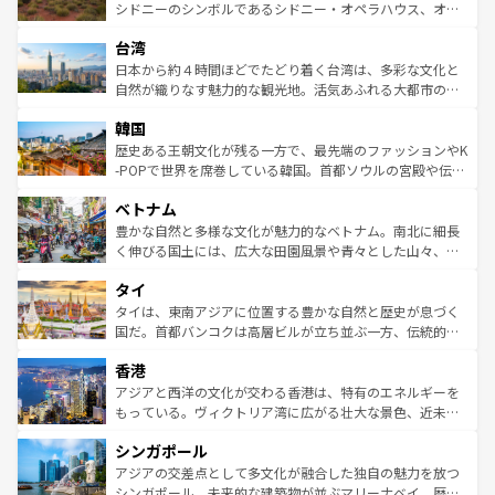
しみながら、その多様性と豊かな歴史を感じることができ
おすすめ。エメラルドグリーンに輝く海をはじめ、豊かな
シドニーのシンボルであるシドニー・オペラハウス、オー
るだろう。車でのロードトリップや列車の旅も、アメリカ
文化や歴史が息づいている。「アロハスピリット」と呼ば
ストラリア東海岸北部に広がる大サンゴ礁地帯グレートバ
ならではの贅沢な旅のスタイルだ。 なお、新着のアメリカ
台湾
れるおもてなしの心で訪れる人々を迎えてくれるハワイの
リアリーフや大陸中央部にそびえるウルル（エアーズロッ
情報は
コンテンツ一覧
を参照してほしい。
人々、おいしいローカルフードやハワイアンミュージッ
ク）、タスマニアの美しい原生林やケアンズの熱帯雨林な
日本から約４時間ほどでたどり着く台湾は、多彩な文化と
ク、伝統的なフラダンスなど、すべてがハワイの魅力を彩
ど、見どころがたくさん。また、カフェやワイン、オージ
自然が織りなす魅力的な観光地。活気あふれる大都市の台
っている。訪れるたびに新しい発見と感動が待っているハ
ービーフなどの食文化も豊かで、美味しいものであふれて
北やノスタルジックな町並みが人気な九份（ジォウフェ
ワイを、存分に味わってほしい。 なお、新着のハワイ情報
韓国
いる。アクティビティも充実しており、サーフィンやダイ
ン）、静ひつな山岳地帯である台湾東部など、都市の喧騒
は
コンテンツ一覧
を参照してほしい。
ビング、ハイキングなど、アウトドア好きにはたまらな
と山間の静けさが共存しており、訪れる人に新しい発見と
歴史ある王朝文化が残る一方で、最先端のファッションやK
い。オーストラリアの多彩な魅力を存分に味わいつくそ
驚きをもたらしてくれる。また、奥深い台湾の食文化も魅
-POPで世界を席巻している韓国。首都ソウルの宮殿や伝統
う。 なお、新着のオーストラリア情報は
コンテンツ一覧
を
力で、夜市などの屋台グルメから高級料理、ヘルシーで美
家屋が並ぶエリアでは韓国の歴史と文化に浸ることがで
参照してほしい。
ベトナム
容にもいいと評判のスイーツなど、バラエティ豊かな料理
き、地方に足を延ばせば四季折々の自然美を楽しむことが
が味わえる。 なお、新着の台湾情報は
コンテンツ一覧
を参
できる。そして、キムチや焼肉、絶品のストリートフード
豊かな自然と多様な文化が魅力的なベトナム。南北に細長
照してほしい。
まで、さまざまな韓国料理が待っている。夜には、韓国な
く伸びる国土には、広大な田園風景や青々とした山々、世
らではのナイトライフも堪能できる。あたたかいホスピタ
界遺産に登録された壮大な自然景観が点在し、都市部では
タイ
リティに包まれながら、韓国の多彩な魅力を心ゆくまで味
急速な発展と共に伝統が息づく。ハノイの古い町並みやホ
わってみてほしい。 なお、新着の韓国情報は
コンテンツ一
ーチミン市のフランス統治時代の建物も、独特の雰囲気を
タイは、東南アジアに位置する豊かな自然と歴史が息づく
覧
を参照してほしい。
醸し出している。また、バラエティの豊かさとおいしさで
国だ。首都バンコクは高層ビルが立ち並ぶ一方、伝統的な
世界中の食通を魅了してやまないベトナム料理も魅力のひ
寺院や市場がいたるところに点在し、古きよき文化と現代
香港
とつ。フォーやバインミー、ベトナムコーヒーなどは、ぜ
の活気が交差している。北部ではチェンマイなどの山岳地
ひ現地で味わいたい。どの地域を訪れてもあたたかい人々
帯で自然と触れ合い、南部ではプーケットやクラビの美し
アジアと西洋の文化が交わる香港は、特有のエネルギーを
が旅行者を迎えてくれるので、きっと忘れられない旅にな
いビーチでリゾート気分を楽しむことができる。タイ料理
もっている。ヴィクトリア湾に広がる壮大な景色、近未来
るはずだ。 なお、新着のベトナム情報は
コンテンツ一覧
を
は世界的に有名で、屋台から高級レストランまで味覚を刺
的なアートスポット、そして歴史と現代が融合した町並
参照してほしい。
シンガポール
激する。気候は一年中温暖で、どの季節にも異なる楽しみ
み、どこを訪れても感動するはず。観光スポットが密集し
が待っている。親しみやすいタイの人々、仏教を中心とし
ており、効率よく見どころを回れるのも魅力。息をのむよ
アジアの交差点として多文化が融合した独自の魅力を放つ
た文化、そして多様な観光資源が、訪れる旅人を魅了し続
うな絶景から文化的な体験まで、香港を存分に楽しみ尽く
シンガポール。未来的な建築物が並ぶマリーナベイ、歴史