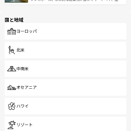
ける。 なお、新着のタイ情報は
コンテンツ一覧
を参照して
そう。 なお、新着の香港情報は
コンテンツ一覧
を参照して
と伝統を感じられるエスニックタウン、多数の緑豊かな公
ほしい。
ほしい。
園や自然保護区など、自然が調和した近代的な景観と文化
の多様性あふれるカラフルな町は、どこを歩いても新しい
国と地域
発見がある。さらに、治安のよさや充実した公共交通機関
も、旅行者にとっては魅力的なポイント。グルメも豊富
で、ホーカーズは地元の風情を楽しめる外せないスポット
ヨーロッパ
だ。訪れる人を飽きさせないシンガポールで、多様な魅力
を体感しよう。 なお、新着のシンガポール情報は
コンテン
ツ一覧
を参照してほしい。
北米
中南米
オセアニア
ハワイ
リゾート