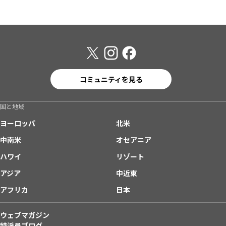
コミュニティを見る
国と地域
ヨーロッパ
北米
中南米
オセアニア
ハワイ
リゾート
アジア
中近東
アフリカ
日本
ウェブマガジン
特派員ブログ