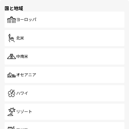
の多様性あふれるカラフルな町は、どこを歩いても新しい
国と地域
発見がある。さらに、治安のよさや充実した公共交通機関
も、旅行者にとっては魅力的なポイント。グルメも豊富
で、ホーカーズは地元の風情を楽しめる外せないスポット
ヨーロッパ
だ。訪れる人を飽きさせないシンガポールで、多様な魅力
を体感しよう。 なお、新着のシンガポール情報は
コンテン
ツ一覧
を参照してほしい。
北米
中南米
オセアニア
ハワイ
リゾート