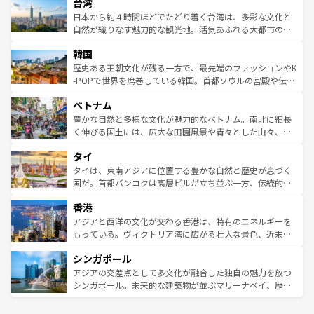
ならではの贅沢な旅のスタイルだ。 なお、新着のアメリカ
台湾
れるおもてなしの心で訪れる人々を迎えてくれるハワイの
リアリーフや大陸中央部にそびえるウルル（エアーズロッ
情報は
コンテンツ一覧
を参照してほしい。
人々、おいしいローカルフードやハワイアンミュージッ
ク）、タスマニアの美しい原生林やケアンズの熱帯雨林な
日本から約４時間ほどでたどり着く台湾は、多彩な文化と
ク、伝統的なフラダンスなど、すべてがハワイの魅力を彩
ど、見どころがたくさん。また、カフェやワイン、オージ
自然が織りなす魅力的な観光地。活気あふれる大都市の台
っている。訪れるたびに新しい発見と感動が待っているハ
ービーフなどの食文化も豊かで、美味しいものであふれて
北やノスタルジックな町並みが人気な九份（ジォウフェ
ワイを、存分に味わってほしい。 なお、新着のハワイ情報
韓国
いる。アクティビティも充実しており、サーフィンやダイ
ン）、静ひつな山岳地帯である台湾東部など、都市の喧騒
は
コンテンツ一覧
を参照してほしい。
ビング、ハイキングなど、アウトドア好きにはたまらな
と山間の静けさが共存しており、訪れる人に新しい発見と
歴史ある王朝文化が残る一方で、最先端のファッションやK
い。オーストラリアの多彩な魅力を存分に味わいつくそ
驚きをもたらしてくれる。また、奥深い台湾の食文化も魅
-POPで世界を席巻している韓国。首都ソウルの宮殿や伝統
う。 なお、新着のオーストラリア情報は
コンテンツ一覧
を
力で、夜市などの屋台グルメから高級料理、ヘルシーで美
家屋が並ぶエリアでは韓国の歴史と文化に浸ることがで
参照してほしい。
ベトナム
容にもいいと評判のスイーツなど、バラエティ豊かな料理
き、地方に足を延ばせば四季折々の自然美を楽しむことが
が味わえる。 なお、新着の台湾情報は
コンテンツ一覧
を参
できる。そして、キムチや焼肉、絶品のストリートフード
豊かな自然と多様な文化が魅力的なベトナム。南北に細長
照してほしい。
まで、さまざまな韓国料理が待っている。夜には、韓国な
く伸びる国土には、広大な田園風景や青々とした山々、世
らではのナイトライフも堪能できる。あたたかいホスピタ
界遺産に登録された壮大な自然景観が点在し、都市部では
タイ
リティに包まれながら、韓国の多彩な魅力を心ゆくまで味
急速な発展と共に伝統が息づく。ハノイの古い町並みやホ
わってみてほしい。 なお、新着の韓国情報は
コンテンツ一
ーチミン市のフランス統治時代の建物も、独特の雰囲気を
タイは、東南アジアに位置する豊かな自然と歴史が息づく
覧
を参照してほしい。
醸し出している。また、バラエティの豊かさとおいしさで
国だ。首都バンコクは高層ビルが立ち並ぶ一方、伝統的な
世界中の食通を魅了してやまないベトナム料理も魅力のひ
寺院や市場がいたるところに点在し、古きよき文化と現代
香港
とつ。フォーやバインミー、ベトナムコーヒーなどは、ぜ
の活気が交差している。北部ではチェンマイなどの山岳地
ひ現地で味わいたい。どの地域を訪れてもあたたかい人々
帯で自然と触れ合い、南部ではプーケットやクラビの美し
アジアと西洋の文化が交わる香港は、特有のエネルギーを
が旅行者を迎えてくれるので、きっと忘れられない旅にな
いビーチでリゾート気分を楽しむことができる。タイ料理
もっている。ヴィクトリア湾に広がる壮大な景色、近未来
るはずだ。 なお、新着のベトナム情報は
コンテンツ一覧
を
は世界的に有名で、屋台から高級レストランまで味覚を刺
的なアートスポット、そして歴史と現代が融合した町並
参照してほしい。
シンガポール
激する。気候は一年中温暖で、どの季節にも異なる楽しみ
み、どこを訪れても感動するはず。観光スポットが密集し
が待っている。親しみやすいタイの人々、仏教を中心とし
ており、効率よく見どころを回れるのも魅力。息をのむよ
アジアの交差点として多文化が融合した独自の魅力を放つ
た文化、そして多様な観光資源が、訪れる旅人を魅了し続
うな絶景から文化的な体験まで、香港を存分に楽しみ尽く
シンガポール。未来的な建築物が並ぶマリーナベイ、歴史
ける。 なお、新着のタイ情報は
コンテンツ一覧
を参照して
そう。 なお、新着の香港情報は
コンテンツ一覧
を参照して
と伝統を感じられるエスニックタウン、多数の緑豊かな公
ほしい。
ほしい。
園や自然保護区など、自然が調和した近代的な景観と文化