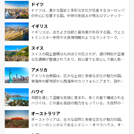
せる。地方によって風土や気候が異なるスペインはその個
ドイツ
で、幅広い魅力が詰まっている。華麗な宮殿、歴史的な大
性で訪れる人を魅了する。 なお、新着のスペイン情報は
コ
聖堂、美しいビーチ、そして豊かな自然が、訪れる者を心
ドイツは、豊かな歴史と多彩な文化が交差するヨーロッパ
ンテンツ一覧
を参照してほしい。
から魅了する。また、フランスは美食の国としても知ら
の中心に位置する国。中世の街並みが残るロマンチック街
れ、フランス料理はユネスコ無形文化遺産にも登録されて
道から、未来を先取りするようなモダンな都市まで多様な
イギリス
いる。シャンパンの発祥地であるランス、プロヴァンスの
顔を持つこの国は、どこを歩いても飽きることがない。ベ
香り高いラベンダー畑など、多彩な楽しみ方が可能だ。さ
ルリンの文化的活気、バイエルン州のアルプスの絶景、そ
イギリスは、古きよき伝統と最先端が共存する国。ウェス
らに、パリ以外の地域にも魅力が溢れており、どの街角に
してライン川沿いのワイン畑といった風景は必見。ビール
トミンスター寺院や大英博物館のようなランドマーク、歴
も豊かな歴史と文化が息づいている。パリ以外の個性あふ
とソーセージを味わいながら地元の人と過ごす楽しい時間
史ある大学都市、美しい丘陵地帯や牧歌的な風景など、エ
れる地方に足を運ぶとそれぞれで全く異なる文化を体験で
スイス
は、お酒好きな人にはぜひ体験してほしい。 なお、新着の
リアごとに異なる魅力がある。また、優雅なアフタヌーン
きるだろう。 なお、新着のフランス情報は
コンテンツ一覧
ドイツ情報は
コンテンツ一覧
を参照してほしい。
ティー、ビール好きにはたまらない英国パブ、サッカー観
スイスの国土面積は九州ほどの広さだが、運行時刻が正確
を参照してほしい。
戦など、本場だからこそできる体験も豊富。イギリスを旅
な交通網が整備されており、初心者でも安心して個人旅行
して楽しみつくそう。 なお、新着のイギリス情報は
コンテ
を楽しめる。日本同様に時刻表どおりの旅が可能だ。中世
アメリカ
ンツ一覧
を参照してほしい。
の建物がそのまま残る町や、スイスならではのユニークな
博物館もあり、アルプス観光だけでなく町歩きも満喫する
アメリカ合衆国は、広大な土地と多様な文化が魅力の国。
ことができる。国民の所得が高いため物価も高いが、旅行
東海岸の都市部から西海岸のカリフォルニアまで、訪れる
者向けの交通パス提供のサービスもあり、うまく活用すれ
場所ごとに異なる風景と体験が待っている。ニューヨーク
ハワイ
ば市内交通費無料で観光を楽しむこともできる。 なお、新
のような巨大都市は、観光、ショッピング、エンターテイ
着のスイス情報は
コンテンツ一覧
を参照してほしい。
ンメントが詰まった刺激的なスポットだ。一方、アメリカ
年間を通じて温暖な気候に恵まれ、多くの島で構成される
西部には大自然が広がり、グランドキャニオンやイエロー
ハワイは、どの島も独自の魅力をもっている。大自然の神
ストーン国立公園といった絶景が堪能できる。さらに、南
秘を感じたいなら、火山が生み出した壮大な景観を誇るハ
オーストラリア
部のニューオーリンズでは、音楽と美食が融合した独特の
ワイ島は見逃せない。また、定番の観光地といえばオアフ
文化が魅力。旅行者はアメリカの各地域で異なる魅力を楽
島だが、静かな自然を求めるならマウイ島やカウアイ島が
オーストラリアは、壮大な自然と多様な文化が魅力の国。
しみながら、その多様性と豊かな歴史を感じることができ
おすすめ。エメラルドグリーンに輝く海をはじめ、豊かな
シドニーのシンボルであるシドニー・オペラハウス、オー
るだろう。車でのロードトリップや列車の旅も、アメリカ
文化や歴史が息づいている。「アロハスピリット」と呼ば
ストラリア東海岸北部に広がる大サンゴ礁地帯グレートバ