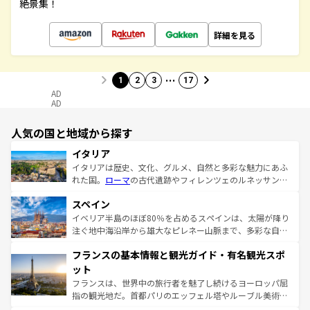
絶景集！
詳細を見る
…
1
2
3
17
AD
AD
人気の国と地域から探す
イタリア
イタリアは歴史、文化、グルメ、自然と多彩な魅力にあふ
れた国。
ローマ
の古代遺跡やフィレンツェのルネッサンス
美術、ヴェネツィアの運河など、歴史あるスポットはもち
スペイン
ろん、トスカーナの美しい田園風景やアマルフィ海岸の絶
景など、自然景観も見逃せない。観光の合間には、本場の
イベリア半島のほぼ80％を占めるスペインは、太陽が降り
ピザやパスタなど、絶品のイタリア料理を堪能することも
注ぐ地中海沿岸から雄大なピレネー山脈まで、多彩な自然
できる。朝目覚めてから夜眠るまで、すべての瞬間を楽し
と文化が詰まったヨーロッパ屈指の旅行先だ。多様な地域
フランスの基本情報と観光ガイド・有名観光スポ
ませてくれるイタリアで、忘れられない旅をしてみよう！
文化が根付くこの国では、情熱的なフラメンコ、熱気あふ
なお、新着のイタリア情報は
コンテンツ一覧
を参照してほ
れる闘牛、そして美味しいタパスが生活の一部となってい
ット
しい。
る。首都マドリードの洗練された雰囲気や、バルセロナの
フランスは、世界中の旅行者を魅了し続けるヨーロッパ屈
アートに溢れた街角から、地方では古代ローマ遺跡や中世
指の観光地だ。首都パリのエッフェル塔やルーブル美術館
の城塞都市、穏やかなビーチリゾートまで多彩な表情を見
といった象徴的なスポットから、田舎町の古風な美しさま