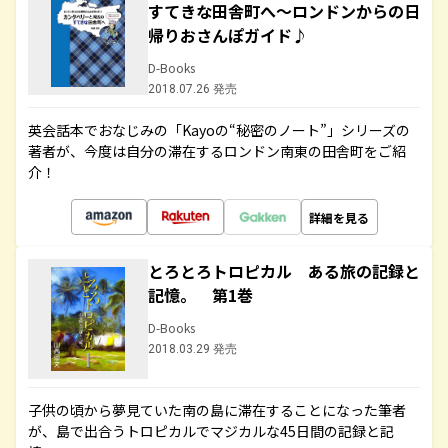
すてきな田舎町へ～ロンドンからの日
帰りおさんぽガイド♪
D-Books
2018.07.26 発売
英会話本でおなじみの「Kayoの“秘密のノート”」シリーズの
著者が、今度は自分の滞在するロンドン南東の田舎町をご紹
介！
詳細を見る
とろとろトロピカル ある旅の記録と
記憶。 第1巻
D-Books
2018.03.29 発売
子供の頃から夢見ていた南の島に滞在することになった筆者
が、島で出合うトロピカルでマジカルな45日間の記録と記