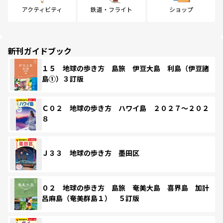
アクティビティ
鉄道・フライト
ショップ
新刊ガイドブック
１５ 地球の歩き方 島旅 伊豆大島 利島（伊豆諸
島①）３訂版
Ｃ０２ 地球の歩き方 ハワイ島 ２０２７～２０２
８
Ｊ３３ 地球の歩き方 墨田区
０２ 地球の歩き方 島旅 奄美大島 喜界島 加計
呂麻島（奄美群島１） ５訂版