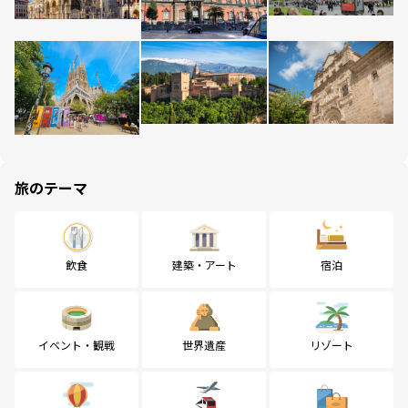
旅のテーマ
飲食
建築・アート
宿泊
イベント・観戦
世界遺産
リゾート