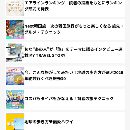
エアラインランキング 読者の投票をもとにランキン
グ形式で発表
Next韓国旅 次の韓国旅行がもっと楽しくなる 旅先・
グルメ・テクニック
旬な“あの人”が「旅」をテーマに語るインタビュー連
載 MY TRAVEL STORY
今、こんな旅がしてみたい！地球の歩き方が選ぶ2026
年絶対行くべき旅先30
コスパもタイパもかなえる！賢者の旅テクニック
地球の歩き方♥偏愛ハワイ