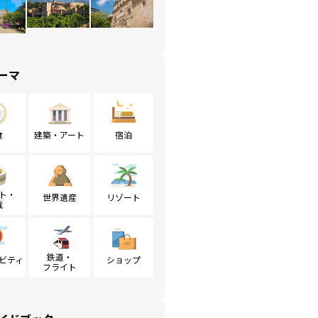
ーマ
食
建築・アート
宿泊
ト・
世界遺産
リゾート
戦
鉄道・
ビティ
ショップ
フライト