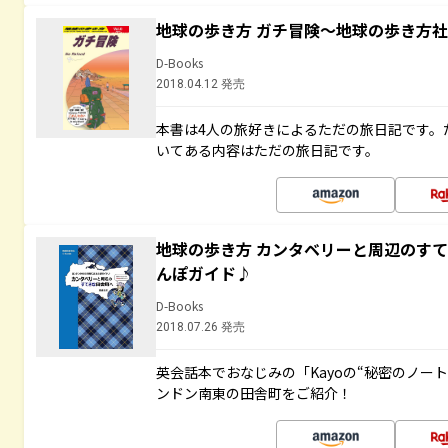
地球の歩き方 ガチ冒険～地球の歩き方
D-Books
2018.04.12 発売
本書は4人の旅好きによるただの旅日記です。
いてある内容はただの旅日記です。
地球の歩き方 カンタベリーと周辺のす
んぽガイド♪
D-Books
2018.07.26 発売
英会話本でおなじみの「Kayoの“秘密のノー
ンドン南東の田舎町をご紹介！