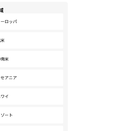
域
ヨーロッパ
北米
中南米
オセアニア
ハワイ
リゾート