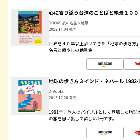
心に寄り添う台湾のことばと絶景１００
BOOKS 旅の名言＆絶景
2022.11.04 発売
世界を４０年以上歩いてきた「地球の歩き方
名言と癒やしの絶景集
地球の歩き方 3 インド・ネパール 1982
D-Books
2018.12.20 発売
1981年、旅人のバイブルとして登場した地
の旅を思い出して欲しい1冊です。