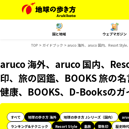
国と地域
ウェブマガジン
TOP
ガイドブック
aruco 海外、aruco 国内、Resor
aruco 海外、aruco 国内、Res
印、旅の図鑑、BOOKS 旅の名
健康、BOOKS、D-Books
すべて
地球の歩き方 海外
地球の歩き方 Jシリーズ（国内）
aru
ランキング&テクニック
Resort Style
島旅
御朱印
歴史時