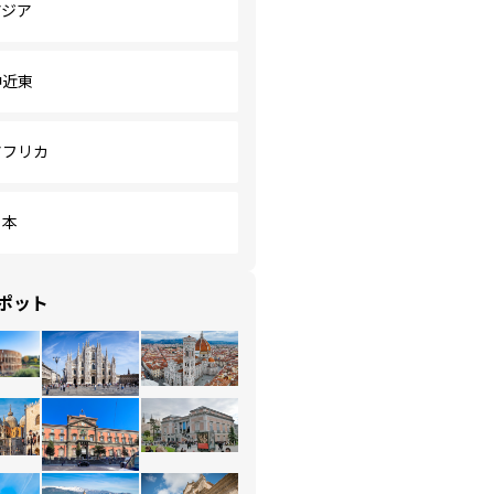
アジア
中近東
アフリカ
日本
ポット