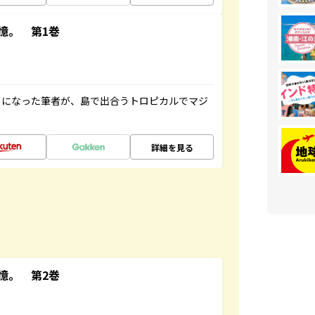
憶。 第1巻
とになった筆者が、島で出合うトロピカルでマジ
詳細を見る
憶。 第2巻