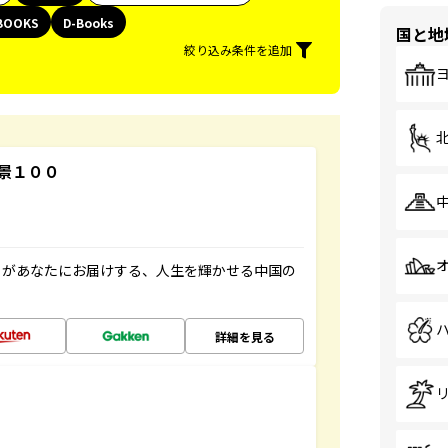
BOOKS
D-Books
国と地
絞り込み条件を追加
景１００
」があなたにお届けする、人生を輝かせる中国の
詳細を見る