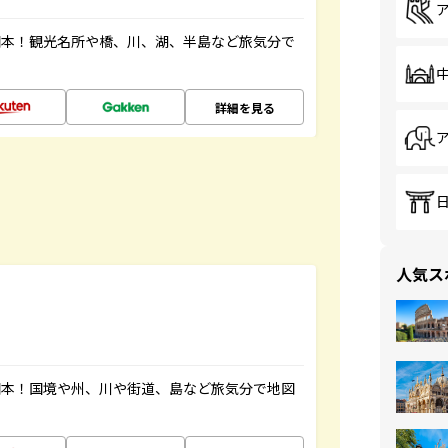
図本！観光名所や橋、川、湖、半島など旅気分で
詳細を見る
人気ス
図本！国境や州、川や街道、島など旅気分で地図