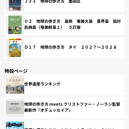
Ｊ３３ 地球の歩き方 墨田区
０２ 地球の歩き方 島旅 奄美大島 喜界島 加計
呂麻島（奄美群島１） ５訂版
Ｄ１７ 地球の歩き方 タイ ２０２７～２０２８
特設ページ
世界遺産ランキング
地球の歩き方 meets クリストファー・ノーラン監督
最新作『オデュッセイア』