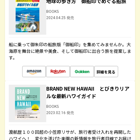
地球の歩き方 御船印でめぐる船旅
BOOKS
2024.04.25 発売
船に乗って御朱印の船旅版「御船印」を集めてみませんか。大
海原を舞台に絶景や美食、そして御船印に出合う旅を提案しま
す。
詳細を見る
BRAND NEW HAWAII とびきりリア
ルな最新ハワイガイド
BOOKS
2023.02.16 発売
渡航歴１００回超の小笠原リサが、旅行者受け入れを再開した
ハワイへ！ 変化を遂げた楽園の新情報を旅行者目線でお届け