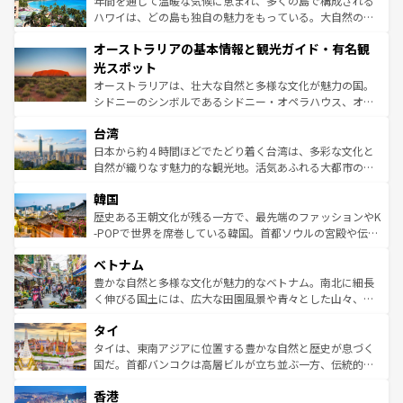
年間を通じて温暖な気候に恵まれ、多くの島で構成される
西部には大自然が広がり、グランドキャニオンやイエロー
ハワイは、どの島も独自の魅力をもっている。大自然の神
ストーン国立公園といった絶景が堪能できる。さらに、南
秘を感じたいなら、火山が生み出した壮大な景観を誇るハ
オーストラリアの基本情報と観光ガイド・有名観
部のニューオーリンズでは、音楽と美食が融合した独特の
ワイ島は見逃せない。また、定番の観光地といえばオアフ
文化が魅力。旅行者はアメリカの各地域で異なる魅力を楽
島だが、静かな自然を求めるならマウイ島やカウアイ島が
光スポット
しみながら、その多様性と豊かな歴史を感じることができ
おすすめ。エメラルドグリーンに輝く海をはじめ、豊かな
オーストラリアは、壮大な自然と多様な文化が魅力の国。
るだろう。車でのロードトリップや列車の旅も、アメリカ
文化や歴史が息づいている。「アロハスピリット」と呼ば
シドニーのシンボルであるシドニー・オペラハウス、オー
ならではの贅沢な旅のスタイルだ。 なお、新着のアメリカ
れるおもてなしの心で訪れる人々を迎えてくれるハワイの
ストラリア東海岸北部に広がる大サンゴ礁地帯グレートバ
情報は
コンテンツ一覧
を参照してほしい。
人々、おいしいローカルフードやハワイアンミュージッ
台湾
リアリーフや大陸中央部にそびえるウルル（エアーズロッ
ク、伝統的なフラダンスなど、すべてがハワイの魅力を彩
ク）、タスマニアの美しい原生林やケアンズの熱帯雨林な
日本から約４時間ほどでたどり着く台湾は、多彩な文化と
っている。訪れるたびに新しい発見と感動が待っているハ
ど、見どころがたくさん。また、カフェやワイン、オージ
自然が織りなす魅力的な観光地。活気あふれる大都市の台
ワイを、存分に味わってほしい。 なお、新着のハワイ情報
ービーフなどの食文化も豊かで、美味しいものであふれて
北やノスタルジックな町並みが人気な九份（ジォウフェ
は
コンテンツ一覧
を参照してほしい。
韓国
いる。アクティビティも充実しており、サーフィンやダイ
ン）、静ひつな山岳地帯である台湾東部など、都市の喧騒
ビング、ハイキングなど、アウトドア好きにはたまらな
と山間の静けさが共存しており、訪れる人に新しい発見と
歴史ある王朝文化が残る一方で、最先端のファッションやK
い。オーストラリアの多彩な魅力を存分に味わいつくそ
驚きをもたらしてくれる。また、奥深い台湾の食文化も魅
-POPで世界を席巻している韓国。首都ソウルの宮殿や伝統
う。 なお、新着のオーストラリア情報は
コンテンツ一覧
を
力で、夜市などの屋台グルメから高級料理、ヘルシーで美
家屋が並ぶエリアでは韓国の歴史と文化に浸ることがで
参照してほしい。
ベトナム
容にもいいと評判のスイーツなど、バラエティ豊かな料理
き、地方に足を延ばせば四季折々の自然美を楽しむことが
が味わえる。 なお、新着の台湾情報は
コンテンツ一覧
を参
できる。そして、キムチや焼肉、絶品のストリートフード
豊かな自然と多様な文化が魅力的なベトナム。南北に細長
照してほしい。
まで、さまざまな韓国料理が待っている。夜には、韓国な
く伸びる国土には、広大な田園風景や青々とした山々、世
らではのナイトライフも堪能できる。あたたかいホスピタ
界遺産に登録された壮大な自然景観が点在し、都市部では
タイ
リティに包まれながら、韓国の多彩な魅力を心ゆくまで味
急速な発展と共に伝統が息づく。ハノイの古い町並みやホ
わってみてほしい。 なお、新着の韓国情報は
コンテンツ一
ーチミン市のフランス統治時代の建物も、独特の雰囲気を
タイは、東南アジアに位置する豊かな自然と歴史が息づく
覧
を参照してほしい。
醸し出している。また、バラエティの豊かさとおいしさで
国だ。首都バンコクは高層ビルが立ち並ぶ一方、伝統的な
世界中の食通を魅了してやまないベトナム料理も魅力のひ
寺院や市場がいたるところに点在し、古きよき文化と現代
香港
とつ。フォーやバインミー、ベトナムコーヒーなどは、ぜ
の活気が交差している。北部ではチェンマイなどの山岳地