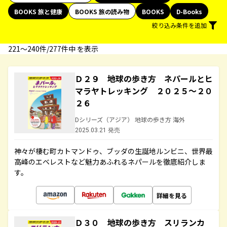
BOOKS 旅と健康
BOOKS 旅の読み物
BOOKS
D-Books
絞り込み条件を追加
221〜240件/277件中 を表示
Ｄ２９ 地球の歩き方 ネパールとヒ
マラヤトレッキング ２０２５～２０
２６
Dシリーズ（アジア） 地球の歩き方 海外
2025.03.21 発売
神々が棲む町カトマンドゥ、ブッダの生誕地ルンビニ、世界最
高峰のエベレストなど魅力あふれるネパールを徹底紹介しま
す。
詳細を見る
Ｄ３０ 地球の歩き方 スリランカ