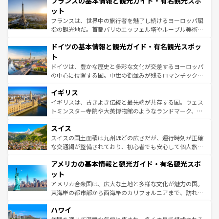
フランスの基本情報と観光ガイド・有名観光スポ
ませてくれるイタリアで、忘れられない旅をしてみよう！
文化が根付くこの国では、情熱的なフラメンコ、熱気あふ
なお、新着のイタリア情報は
コンテンツ一覧
を参照してほ
れる闘牛、そして美味しいタパスが生活の一部となってい
ット
しい。
る。首都マドリードの洗練された雰囲気や、バルセロナの
フランスは、世界中の旅行者を魅了し続けるヨーロッパ屈
アートに溢れた街角から、地方では古代ローマ遺跡や中世
指の観光地だ。首都パリのエッフェル塔やルーブル美術館
の城塞都市、穏やかなビーチリゾートまで多彩な表情を見
といった象徴的なスポットから、田舎町の古風な美しさま
せる。地方によって風土や気候が異なるスペインはその個
ドイツの基本情報と観光ガイド・有名観光スポッ
で、幅広い魅力が詰まっている。華麗な宮殿、歴史的な大
性で訪れる人を魅了する。 なお、新着のスペイン情報は
コ
聖堂、美しいビーチ、そして豊かな自然が、訪れる者を心
ト
ンテンツ一覧
を参照してほしい。
から魅了する。また、フランスは美食の国としても知ら
ドイツは、豊かな歴史と多彩な文化が交差するヨーロッパ
れ、フランス料理はユネスコ無形文化遺産にも登録されて
の中心に位置する国。中世の街並みが残るロマンチック街
いる。シャンパンの発祥地であるランス、プロヴァンスの
道から、未来を先取りするようなモダンな都市まで多様な
香り高いラベンダー畑など、多彩な楽しみ方が可能だ。さ
イギリス
顔を持つこの国は、どこを歩いても飽きることがない。ベ
らに、パリ以外の地域にも魅力が溢れており、どの街角に
ルリンの文化的活気、バイエルン州のアルプスの絶景、そ
イギリスは、古きよき伝統と最先端が共存する国。ウェス
も豊かな歴史と文化が息づいている。パリ以外の個性あふ
してライン川沿いのワイン畑といった風景は必見。ビール
トミンスター寺院や大英博物館のようなランドマーク、歴
れる地方に足を運ぶとそれぞれで全く異なる文化を体験で
とソーセージを味わいながら地元の人と過ごす楽しい時間
史ある大学都市、美しい丘陵地帯や牧歌的な風景など、エ
きるだろう。 なお、新着のフランス情報は
コンテンツ一覧
スイス
は、お酒好きな人にはぜひ体験してほしい。 なお、新着の
リアごとに異なる魅力がある。また、優雅なアフタヌーン
を参照してほしい。
ドイツ情報は
コンテンツ一覧
を参照してほしい。
ティー、ビール好きにはたまらない英国パブ、サッカー観
スイスの国土面積は九州ほどの広さだが、運行時刻が正確
戦など、本場だからこそできる体験も豊富。イギリスを旅
な交通網が整備されており、初心者でも安心して個人旅行
して楽しみつくそう。 なお、新着のイギリス情報は
コンテ
を楽しめる。日本同様に時刻表どおりの旅が可能だ。中世
アメリカの基本情報と観光ガイド・有名観光スポ
ンツ一覧
を参照してほしい。
の建物がそのまま残る町や、スイスならではのユニークな
博物館もあり、アルプス観光だけでなく町歩きも満喫する
ット
ことができる。国民の所得が高いため物価も高いが、旅行
アメリカ合衆国は、広大な土地と多様な文化が魅力の国。
者向けの交通パス提供のサービスもあり、うまく活用すれ
東海岸の都市部から西海岸のカリフォルニアまで、訪れる
ば市内交通費無料で観光を楽しむこともできる。 なお、新
場所ごとに異なる風景と体験が待っている。ニューヨーク
着のスイス情報は
コンテンツ一覧
を参照してほしい。
ハワイ
のような巨大都市は、観光、ショッピング、エンターテイ
ンメントが詰まった刺激的なスポットだ。一方、アメリカ