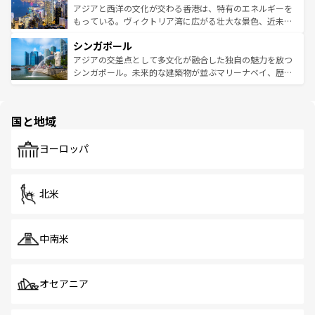
ひ現地で味わいたい。どの地域を訪れてもあたたかい人々
帯で自然と触れ合い、南部ではプーケットやクラビの美し
アジアと西洋の文化が交わる香港は、特有のエネルギーを
が旅行者を迎えてくれるので、きっと忘れられない旅にな
いビーチでリゾート気分を楽しむことができる。タイ料理
もっている。ヴィクトリア湾に広がる壮大な景色、近未来
るはずだ。 なお、新着のベトナム情報は
コンテンツ一覧
を
は世界的に有名で、屋台から高級レストランまで味覚を刺
的なアートスポット、そして歴史と現代が融合した町並
参照してほしい。
シンガポール
激する。気候は一年中温暖で、どの季節にも異なる楽しみ
み、どこを訪れても感動するはず。観光スポットが密集し
が待っている。親しみやすいタイの人々、仏教を中心とし
ており、効率よく見どころを回れるのも魅力。息をのむよ
アジアの交差点として多文化が融合した独自の魅力を放つ
た文化、そして多様な観光資源が、訪れる旅人を魅了し続
うな絶景から文化的な体験まで、香港を存分に楽しみ尽く
シンガポール。未来的な建築物が並ぶマリーナベイ、歴史
ける。 なお、新着のタイ情報は
コンテンツ一覧
を参照して
そう。 なお、新着の香港情報は
コンテンツ一覧
を参照して
と伝統を感じられるエスニックタウン、多数の緑豊かな公
ほしい。
ほしい。
園や自然保護区など、自然が調和した近代的な景観と文化
の多様性あふれるカラフルな町は、どこを歩いても新しい
国と地域
発見がある。さらに、治安のよさや充実した公共交通機関
も、旅行者にとっては魅力的なポイント。グルメも豊富
で、ホーカーズは地元の風情を楽しめる外せないスポット
ヨーロッパ
だ。訪れる人を飽きさせないシンガポールで、多様な魅力
を体感しよう。 なお、新着のシンガポール情報は
コンテン
ツ一覧
を参照してほしい。
北米
中南米
オセアニア