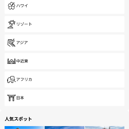
ハワイ
リゾート
アジア
中近東
アフリカ
日本
人気スポット