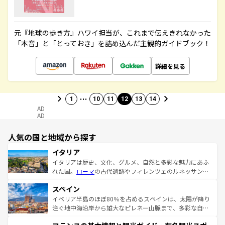
元『地球の歩き方』ハワイ担当が、これまで伝えきれなかった
「本音」と「とっておき」を詰め込んだ主観的ガイドブック！
詳細を見る
…
1
10
11
12
13
14
AD
AD
人気の国と地域から探す
イタリア
イタリアは歴史、文化、グルメ、自然と多彩な魅力にあふ
れた国。
ローマ
の古代遺跡やフィレンツェのルネッサンス
美術、ヴェネツィアの運河など、歴史あるスポットはもち
スペイン
ろん、トスカーナの美しい田園風景やアマルフィ海岸の絶
景など、自然景観も見逃せない。観光の合間には、本場の
イベリア半島のほぼ80％を占めるスペインは、太陽が降り
ピザやパスタなど、絶品のイタリア料理を堪能することも
注ぐ地中海沿岸から雄大なピレネー山脈まで、多彩な自然
できる。朝目覚めてから夜眠るまで、すべての瞬間を楽し
と文化が詰まったヨーロッパ屈指の旅行先だ。多様な地域