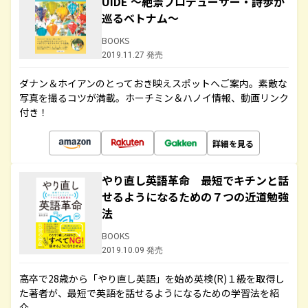
UIDE ～絶景プロデューサー・詩歩が
巡るベトナム～
BOOKS
2019.11.27 発売
ダナン＆ホイアンのとっておき映えスポットへご案内。素敵な
写真を撮るコツが満載。ホーチミン＆ハノイ情報、動画リンク
付き！
詳細を見る
やり直し英語革命 最短でキチンと話
せるようになるための７つの近道勉強
法
BOOKS
2019.10.09 発売
高卒で28歳から「やり直し英語」を始め英検(R)１級を取得し
た著者が、最短で英語を話せるようになるための学習法を紹
介。