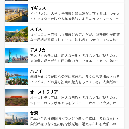
れ、フランス料理はユネスコ無形文化遺産にも登録されて
道から、未来を先取りするようなモダンな都市まで多様な
イギリス
いる。シャンパンの発祥地であるランス、プロヴァンスの
顔を持つこの国は、どこを歩いても飽きることがない。ベ
香り高いラベンダー畑など、多彩な楽しみ方が可能だ。さ
ルリンの文化的活気、バイエルン州のアルプスの絶景、そ
イギリスは、古きよき伝統と最先端が共存する国。ウェス
らに、パリ以外の地域にも魅力が溢れており、どの街角に
してライン川沿いのワイン畑といった風景は必見。ビール
トミンスター寺院や大英博物館のようなランドマーク、歴
も豊かな歴史と文化が息づいている。パリ以外の個性あふ
とソーセージを味わいながら地元の人と過ごす楽しい時間
史ある大学都市、美しい丘陵地帯や牧歌的な風景など、エ
れる地方に足を運ぶとそれぞれで全く異なる文化を体験で
スイス
は、お酒好きな人にはぜひ体験してほしい。 なお、新着の
リアごとに異なる魅力がある。また、優雅なアフタヌーン
きるだろう。 なお、新着のフランス情報は
コンテンツ一覧
ドイツ情報は
コンテンツ一覧
を参照してほしい。
ティー、ビール好きにはたまらない英国パブ、サッカー観
スイスの国土面積は九州ほどの広さだが、運行時刻が正確
を参照してほしい。
戦など、本場だからこそできる体験も豊富。イギリスを旅
な交通網が整備されており、初心者でも安心して個人旅行
して楽しみつくそう。 なお、新着のイギリス情報は
コンテ
を楽しめる。日本同様に時刻表どおりの旅が可能だ。中世
アメリカ
ンツ一覧
を参照してほしい。
の建物がそのまま残る町や、スイスならではのユニークな
博物館もあり、アルプス観光だけでなく町歩きも満喫する
アメリカ合衆国は、広大な土地と多様な文化が魅力の国。
ことができる。国民の所得が高いため物価も高いが、旅行
東海岸の都市部から西海岸のカリフォルニアまで、訪れる
者向けの交通パス提供のサービスもあり、うまく活用すれ
場所ごとに異なる風景と体験が待っている。ニューヨーク
ハワイ
ば市内交通費無料で観光を楽しむこともできる。 なお、新
のような巨大都市は、観光、ショッピング、エンターテイ
着のスイス情報は
コンテンツ一覧
を参照してほしい。
ンメントが詰まった刺激的なスポットだ。一方、アメリカ
年間を通じて温暖な気候に恵まれ、多くの島で構成される
西部には大自然が広がり、グランドキャニオンやイエロー
ハワイは、どの島も独自の魅力をもっている。大自然の神
ストーン国立公園といった絶景が堪能できる。さらに、南
秘を感じたいなら、火山が生み出した壮大な景観を誇るハ
オーストラリア
部のニューオーリンズでは、音楽と美食が融合した独特の
ワイ島は見逃せない。また、定番の観光地といえばオアフ
文化が魅力。旅行者はアメリカの各地域で異なる魅力を楽
島だが、静かな自然を求めるならマウイ島やカウアイ島が
オーストラリアは、壮大な自然と多様な文化が魅力の国。
しみながら、その多様性と豊かな歴史を感じることができ
おすすめ。エメラルドグリーンに輝く海をはじめ、豊かな
シドニーのシンボルであるシドニー・オペラハウス、オー
るだろう。車でのロードトリップや列車の旅も、アメリカ
文化や歴史が息づいている。「アロハスピリット」と呼ば
ストラリア東海岸北部に広がる大サンゴ礁地帯グレートバ
ならではの贅沢な旅のスタイルだ。 なお、新着のアメリカ
台湾
れるおもてなしの心で訪れる人々を迎えてくれるハワイの
リアリーフや大陸中央部にそびえるウルル（エアーズロッ
情報は
コンテンツ一覧
を参照してほしい。
人々、おいしいローカルフードやハワイアンミュージッ
ク）、タスマニアの美しい原生林やケアンズの熱帯雨林な
日本から約４時間ほどでたどり着く台湾は、多彩な文化と
ク、伝統的なフラダンスなど、すべてがハワイの魅力を彩
ど、見どころがたくさん。また、カフェやワイン、オージ
自然が織りなす魅力的な観光地。活気あふれる大都市の台
っている。訪れるたびに新しい発見と感動が待っているハ
ービーフなどの食文化も豊かで、美味しいものであふれて
北やノスタルジックな町並みが人気な九份（ジォウフェ