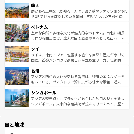
ワイを、存分に味わってほしい。 なお、新着のハワイ情報
韓国
いる。アクティビティも充実しており、サーフィンやダイ
ン）、静ひつな山岳地帯である台湾東部など、都市の喧騒
は
コンテンツ一覧
を参照してほしい。
ビング、ハイキングなど、アウトドア好きにはたまらな
と山間の静けさが共存しており、訪れる人に新しい発見と
歴史ある王朝文化が残る一方で、最先端のファッションやK
い。オーストラリアの多彩な魅力を存分に味わいつくそ
驚きをもたらしてくれる。また、奥深い台湾の食文化も魅
-POPで世界を席巻している韓国。首都ソウルの宮殿や伝統
う。 なお、新着のオーストラリア情報は
コンテンツ一覧
を
力で、夜市などの屋台グルメから高級料理、ヘルシーで美
家屋が並ぶエリアでは韓国の歴史と文化に浸ることがで
参照してほしい。
ベトナム
容にもいいと評判のスイーツなど、バラエティ豊かな料理
き、地方に足を延ばせば四季折々の自然美を楽しむことが
が味わえる。 なお、新着の台湾情報は
コンテンツ一覧
を参
できる。そして、キムチや焼肉、絶品のストリートフード
豊かな自然と多様な文化が魅力的なベトナム。南北に細長
照してほしい。
まで、さまざまな韓国料理が待っている。夜には、韓国な
く伸びる国土には、広大な田園風景や青々とした山々、世
らではのナイトライフも堪能できる。あたたかいホスピタ
界遺産に登録された壮大な自然景観が点在し、都市部では
タイ
リティに包まれながら、韓国の多彩な魅力を心ゆくまで味
急速な発展と共に伝統が息づく。ハノイの古い町並みやホ
わってみてほしい。 なお、新着の韓国情報は
コンテンツ一
ーチミン市のフランス統治時代の建物も、独特の雰囲気を
タイは、東南アジアに位置する豊かな自然と歴史が息づく
覧
を参照してほしい。
醸し出している。また、バラエティの豊かさとおいしさで
国だ。首都バンコクは高層ビルが立ち並ぶ一方、伝統的な
世界中の食通を魅了してやまないベトナム料理も魅力のひ
寺院や市場がいたるところに点在し、古きよき文化と現代
香港
とつ。フォーやバインミー、ベトナムコーヒーなどは、ぜ
の活気が交差している。北部ではチェンマイなどの山岳地
ひ現地で味わいたい。どの地域を訪れてもあたたかい人々
帯で自然と触れ合い、南部ではプーケットやクラビの美し
アジアと西洋の文化が交わる香港は、特有のエネルギーを
が旅行者を迎えてくれるので、きっと忘れられない旅にな
いビーチでリゾート気分を楽しむことができる。タイ料理
もっている。ヴィクトリア湾に広がる壮大な景色、近未来
るはずだ。 なお、新着のベトナム情報は
コンテンツ一覧
を
は世界的に有名で、屋台から高級レストランまで味覚を刺
的なアートスポット、そして歴史と現代が融合した町並
参照してほしい。
シンガポール
激する。気候は一年中温暖で、どの季節にも異なる楽しみ
み、どこを訪れても感動するはず。観光スポットが密集し
が待っている。親しみやすいタイの人々、仏教を中心とし
ており、効率よく見どころを回れるのも魅力。息をのむよ
アジアの交差点として多文化が融合した独自の魅力を放つ
た文化、そして多様な観光資源が、訪れる旅人を魅了し続
うな絶景から文化的な体験まで、香港を存分に楽しみ尽く
シンガポール。未来的な建築物が並ぶマリーナベイ、歴史
ける。 なお、新着のタイ情報は
コンテンツ一覧
を参照して
そう。 なお、新着の香港情報は
コンテンツ一覧
を参照して
と伝統を感じられるエスニックタウン、多数の緑豊かな公
ほしい。
ほしい。
園や自然保護区など、自然が調和した近代的な景観と文化
の多様性あふれるカラフルな町は、どこを歩いても新しい
国と地域
発見がある。さらに、治安のよさや充実した公共交通機関
も、旅行者にとっては魅力的なポイント。グルメも豊富