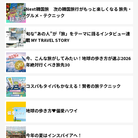
Next韓国旅 次の韓国旅行がもっと楽しくなる 旅先・
グルメ・テクニック
旬な“あの人”が「旅」をテーマに語るインタビュー連
載 MY TRAVEL STORY
今、こんな旅がしてみたい！地球の歩き方が選ぶ2026
年絶対行くべき旅先30
コスパもタイパもかなえる！賢者の旅テクニック
地球の歩き方♥偏愛ハワイ
今年の夏はインスパイアへ！