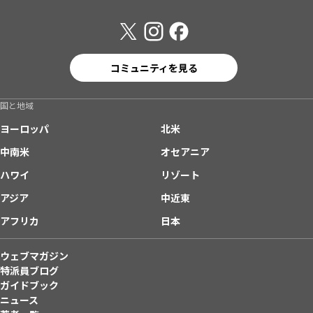
コミュニティを見る
国と地域
ヨーロッパ
北米
中南米
オセアニア
ハワイ
リゾート
アジア
中近東
アフリカ
日本
ウェブマガジン
特派員ブログ
ガイドブック
ニュース