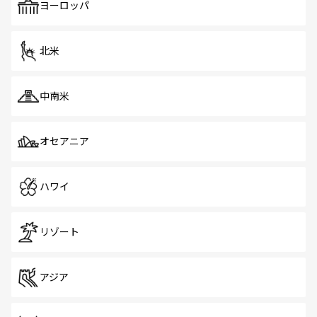
で、ホーカーズは地元の風情を楽しめる外せないスポット
ヨーロッパ
だ。訪れる人を飽きさせないシンガポールで、多様な魅力
を体感しよう。 なお、新着のシンガポール情報は
コンテン
ツ一覧
を参照してほしい。
北米
中南米
オセアニア
ハワイ
リゾート
アジア