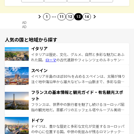
…
1
11
12
13
14
AD
AD
人気の国と地域から探す
イタリア
イタリアは歴史、文化、グルメ、自然と多彩な魅力にあふ
れた国。
ローマ
の古代遺跡やフィレンツェのルネッサンス
美術、ヴェネツィアの運河など、歴史あるスポットはもち
スペイン
ろん、トスカーナの美しい田園風景やアマルフィ海岸の絶
景など、自然景観も見逃せない。観光の合間には、本場の
イベリア半島のほぼ80％を占めるスペインは、太陽が降り
ピザやパスタなど、絶品のイタリア料理を堪能することも
注ぐ地中海沿岸から雄大なピレネー山脈まで、多彩な自然
できる。朝目覚めてから夜眠るまで、すべての瞬間を楽し
と文化が詰まったヨーロッパ屈指の旅行先だ。多様な地域
フランスの基本情報と観光ガイド・有名観光スポ
ませてくれるイタリアで、忘れられない旅をしてみよう！
文化が根付くこの国では、情熱的なフラメンコ、熱気あふ
なお、新着のイタリア情報は
コンテンツ一覧
を参照してほ
れる闘牛、そして美味しいタパスが生活の一部となってい
ット
しい。
る。首都マドリードの洗練された雰囲気や、バルセロナの
フランスは、世界中の旅行者を魅了し続けるヨーロッパ屈
アートに溢れた街角から、地方では古代ローマ遺跡や中世
指の観光地だ。首都パリのエッフェル塔やルーブル美術館
の城塞都市、穏やかなビーチリゾートまで多彩な表情を見
といった象徴的なスポットから、田舎町の古風な美しさま
せる。地方によって風土や気候が異なるスペインはその個
ドイツ
で、幅広い魅力が詰まっている。華麗な宮殿、歴史的な大
性で訪れる人を魅了する。 なお、新着のスペイン情報は
コ
聖堂、美しいビーチ、そして豊かな自然が、訪れる者を心
ドイツは、豊かな歴史と多彩な文化が交差するヨーロッパ
ンテンツ一覧
を参照してほしい。
から魅了する。また、フランスは美食の国としても知ら
の中心に位置する国。中世の街並みが残るロマンチック街