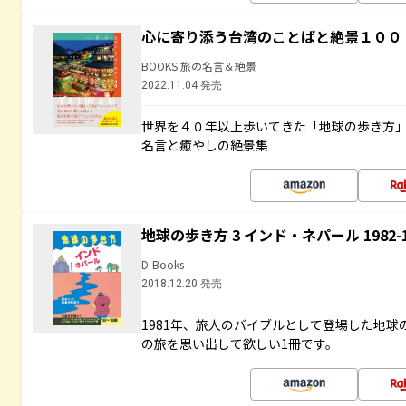
心に寄り添う台湾のことばと絶景１００
BOOKS 旅の名言＆絶景
2022.11.04 発売
世界を４０年以上歩いてきた「地球の歩き方
名言と癒やしの絶景集
地球の歩き方 3 インド・ネパール 1982
D-Books
2018.12.20 発売
1981年、旅人のバイブルとして登場した地
の旅を思い出して欲しい1冊です。