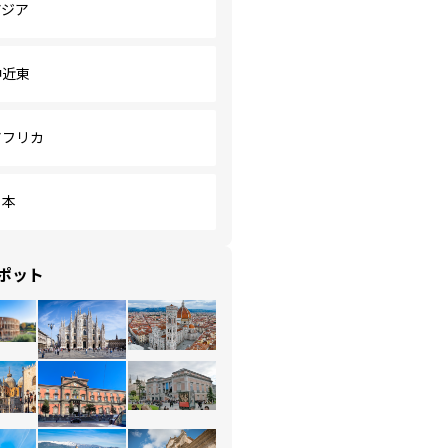
アジア
中近東
アフリカ
日本
ポット