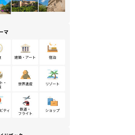
ーマ
食
建築・アート
宿泊
ト・
世界遺産
リゾート
戦
鉄道・
ビティ
ショップ
フライト