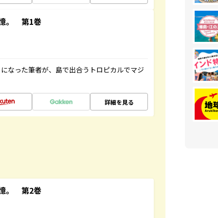
憶。 第1巻
とになった筆者が、島で出合うトロピカルでマジ
詳細を見る
憶。 第2巻