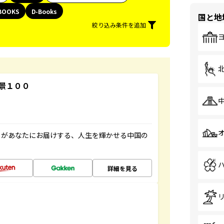
BOOKS
D-Books
国と地
絞り込み条件を追加
景１００
」があなたにお届けする、人生を輝かせる中国の
詳細を見る