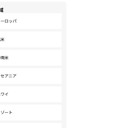
域
ヨーロッパ
北米
中南米
オセアニア
ハワイ
リゾート