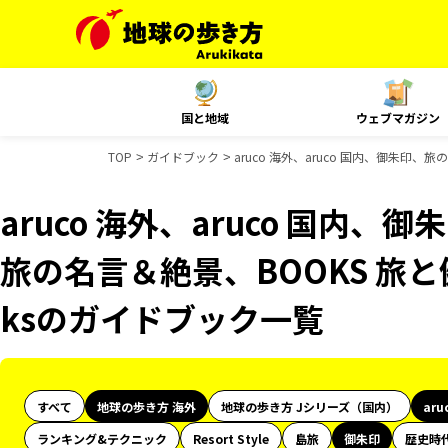
国と地域
ウェブマガジン
TOP
ガイドブック
aruco 海外、aruco 国内、御朱印、
aruco 海外、aruco 国内、
旅の名言＆絶景、BOOKS 旅と健
ksのガイドブック一覧
すべて
地球の歩き方 海外
地球の歩き方 Jシリーズ（国内）
aru
ランキング&テクニック
Resort Style
島旅
御朱印
歴史時