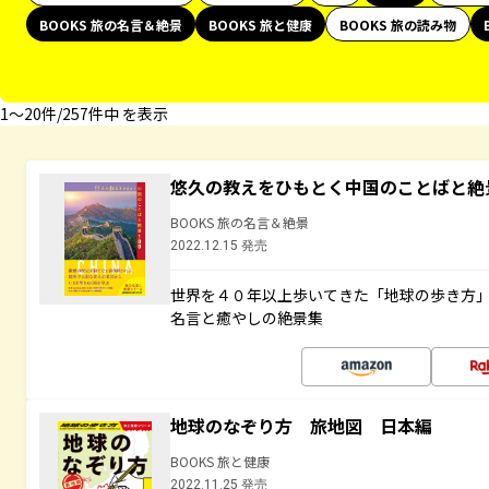
BOOKS 旅の名言＆絶景
BOOKS 旅と健康
BOOKS 旅の読み物
1〜20件/257件中 を表示
悠久の教えをひもとく中国のことばと絶
BOOKS 旅の名言＆絶景
2022.12.15 発売
世界を４０年以上歩いてきた「地球の歩き方
名言と癒やしの絶景集
地球のなぞり方 旅地図 日本編
BOOKS 旅と健康
2022.11.25 発売