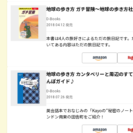
地球の歩き方 ガチ冒険～地球の歩き方
D-Books
2018.04.12 発売
本書は4人の旅好きによるただの旅日記です。
いてある内容はただの旅日記です。
地球の歩き方 カンタベリーと周辺のす
んぽガイド♪
D-Books
2018.07.26 発売
英会話本でおなじみの「Kayoの“秘密のノー
ンドン南東の田舎町をご紹介！