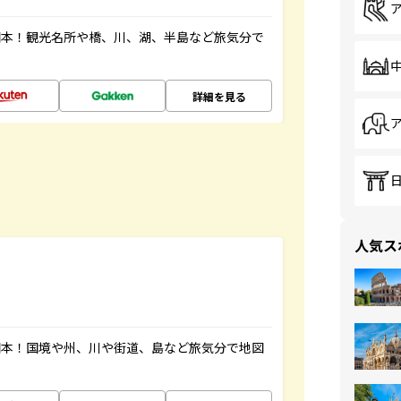
図本！観光名所や橋、川、湖、半島など旅気分で
詳細を見る
人気ス
図本！国境や州、川や街道、島など旅気分で地図