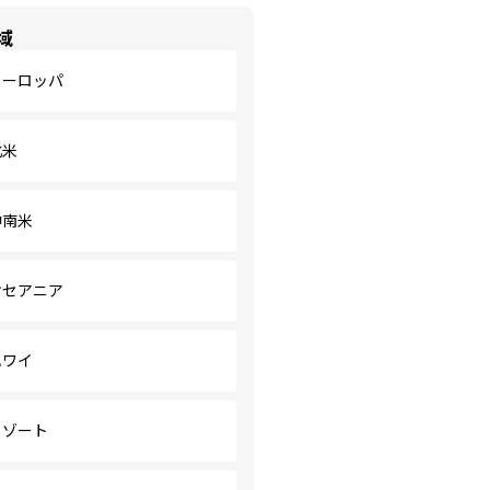
域
ヨーロッパ
北米
中南米
オセアニア
ハワイ
リゾート