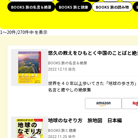
BOOKS 旅の名言＆絶景
BOOKS 旅と健康
BOOKS 旅の読み物
1〜20件/270件中 を表示
悠久の教えをひもとく中国のことばと絶
BOOKS 旅の名言＆絶景
2022.12.15 発売
世界を４０年以上歩いてきた「地球の歩き方
名言と癒やしの絶景集
地球のなぞり方 旅地図 日本編
BOOKS 旅と健康
2022.11.25 発売