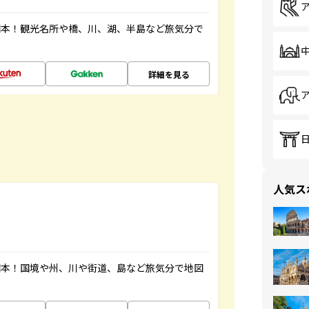
図本！観光名所や橋、川、湖、半島など旅気分で
詳細を見る
人気ス
図本！国境や州、川や街道、島など旅気分で地図