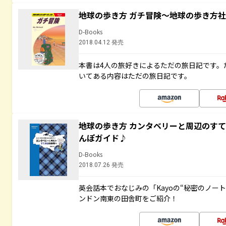
地球の歩き方 ガチ冒険～地球の歩き方
D-Books
2018.04.12 発売
本書は4人の旅好きによるただの旅日記です。
いてある内容はただの旅日記です。
地球の歩き方 カンタベリーと周辺のす
んぽガイド♪
D-Books
2018.07.26 発売
英会話本でおなじみの「Kayoの“秘密のノー
ンドン南東の田舎町をご紹介！