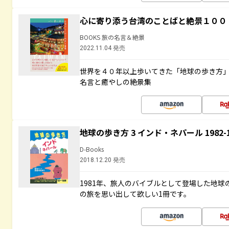
心に寄り添う台湾のことばと絶景１００
BOOKS 旅の名言＆絶景
2022.11.04 発売
世界を４０年以上歩いてきた「地球の歩き方
名言と癒やしの絶景集
地球の歩き方 3 インド・ネパール 1982
D-Books
2018.12.20 発売
1981年、旅人のバイブルとして登場した地
の旅を思い出して欲しい1冊です。