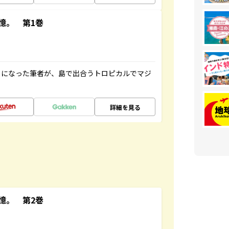
憶。 第1巻
とになった筆者が、島で出合うトロピカルでマジ
詳細を見る
憶。 第2巻