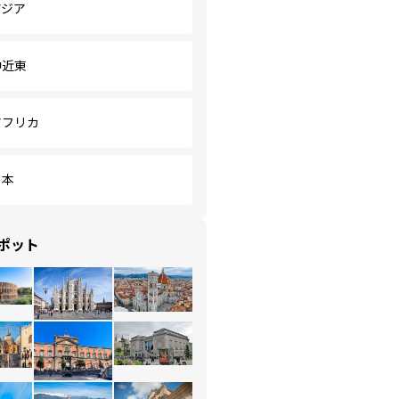
アジア
中近東
アフリカ
日本
ポット