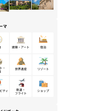
ーマ
食
建築・アート
宿泊
ト・
世界遺産
リゾート
戦
鉄道・
ビティ
ショップ
フライト