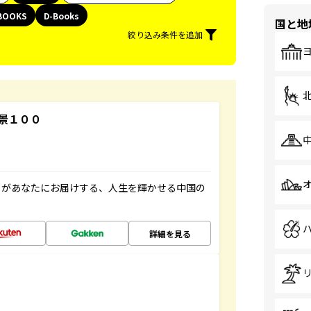
BOOKS
D-Books
国と地
絞り込み条件を追加
景１００
」があなたにお届けする、人生を輝かせる中国の
詳細を見る