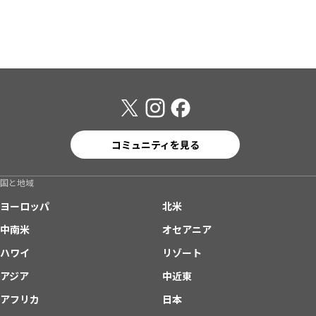
コミュニティを見る
国と地域
ヨーロッパ
北米
中南米
オセアニア
ハワイ
リゾート
アジア
中近東
アフリカ
日本