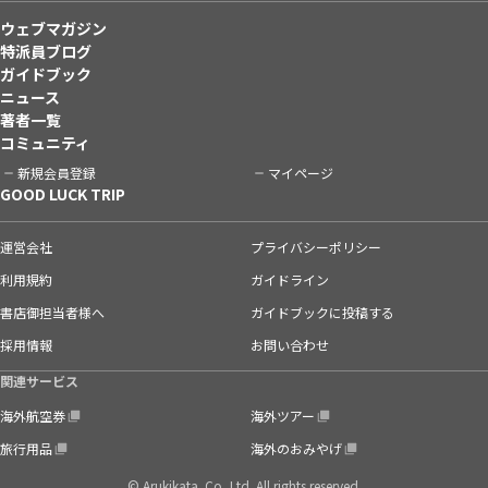
ウェブマガジン
特派員ブログ
ガイドブック
ニュース
著者一覧
コミュニティ
新規会員登録
マイページ
GOOD LUCK TRIP
運営会社
プライバシーポリシー
利用規約
ガイドライン
書店御担当者様へ
ガイドブックに投稿する
採用情報
お問い合わせ
関連サービス
海外航空券
海外ツアー
旅行用品
海外のおみやげ
© Arukikata. Co.,Ltd. All rights reserved.