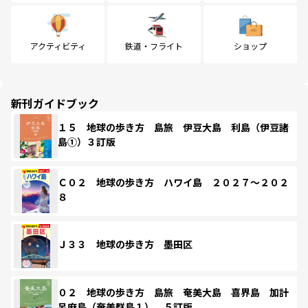
アクティビティ
鉄道・フライト
ショップ
新刊ガイドブック
１５ 地球の歩き方 島旅 伊豆大島 利島（伊豆諸
島①）３訂版
Ｃ０２ 地球の歩き方 ハワイ島 ２０２７～２０２
８
Ｊ３３ 地球の歩き方 墨田区
０２ 地球の歩き方 島旅 奄美大島 喜界島 加計
呂麻島（奄美群島１） ５訂版