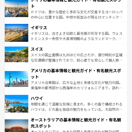
性で訪れる人を魅了する。 なお、新着のスペイン情報は
コ
聖堂、美しいビーチ、そして豊かな自然が、訪れる者を心
ト
ンテンツ一覧
を参照してほしい。
から魅了する。また、フランスは美食の国としても知ら
ドイツは、豊かな歴史と多彩な文化が交差するヨーロッパ
れ、フランス料理はユネスコ無形文化遺産にも登録されて
の中心に位置する国。中世の街並みが残るロマンチック街
いる。シャンパンの発祥地であるランス、プロヴァンスの
道から、未来を先取りするようなモダンな都市まで多様な
香り高いラベンダー畑など、多彩な楽しみ方が可能だ。さ
イギリス
顔を持つこの国は、どこを歩いても飽きることがない。ベ
らに、パリ以外の地域にも魅力が溢れており、どの街角に
ルリンの文化的活気、バイエルン州のアルプスの絶景、そ
イギリスは、古きよき伝統と最先端が共存する国。ウェス
も豊かな歴史と文化が息づいている。パリ以外の個性あふ
してライン川沿いのワイン畑といった風景は必見。ビール
トミンスター寺院や大英博物館のようなランドマーク、歴
れる地方に足を運ぶとそれぞれで全く異なる文化を体験で
とソーセージを味わいながら地元の人と過ごす楽しい時間
史ある大学都市、美しい丘陵地帯や牧歌的な風景など、エ
きるだろう。 なお、新着のフランス情報は
コンテンツ一覧
スイス
は、お酒好きな人にはぜひ体験してほしい。 なお、新着の
リアごとに異なる魅力がある。また、優雅なアフタヌーン
を参照してほしい。
ドイツ情報は
コンテンツ一覧
を参照してほしい。
ティー、ビール好きにはたまらない英国パブ、サッカー観
スイスの国土面積は九州ほどの広さだが、運行時刻が正確
戦など、本場だからこそできる体験も豊富。イギリスを旅
な交通網が整備されており、初心者でも安心して個人旅行
して楽しみつくそう。 なお、新着のイギリス情報は
コンテ
を楽しめる。日本同様に時刻表どおりの旅が可能だ。中世
アメリカの基本情報と観光ガイド・有名観光スポ
ンツ一覧
を参照してほしい。
の建物がそのまま残る町や、スイスならではのユニークな
博物館もあり、アルプス観光だけでなく町歩きも満喫する
ット
ことができる。国民の所得が高いため物価も高いが、旅行
アメリカ合衆国は、広大な土地と多様な文化が魅力の国。
者向けの交通パス提供のサービスもあり、うまく活用すれ
東海岸の都市部から西海岸のカリフォルニアまで、訪れる
ば市内交通費無料で観光を楽しむこともできる。 なお、新
場所ごとに異なる風景と体験が待っている。ニューヨーク
着のスイス情報は
コンテンツ一覧
を参照してほしい。
ハワイ
のような巨大都市は、観光、ショッピング、エンターテイ
ンメントが詰まった刺激的なスポットだ。一方、アメリカ
年間を通じて温暖な気候に恵まれ、多くの島で構成される
西部には大自然が広がり、グランドキャニオンやイエロー
ハワイは、どの島も独自の魅力をもっている。大自然の神
ストーン国立公園といった絶景が堪能できる。さらに、南
秘を感じたいなら、火山が生み出した壮大な景観を誇るハ
オーストラリアの基本情報と観光ガイド・有名観
部のニューオーリンズでは、音楽と美食が融合した独特の
ワイ島は見逃せない。また、定番の観光地といえばオアフ
文化が魅力。旅行者はアメリカの各地域で異なる魅力を楽
島だが、静かな自然を求めるならマウイ島やカウアイ島が
光スポット
しみながら、その多様性と豊かな歴史を感じることができ
おすすめ。エメラルドグリーンに輝く海をはじめ、豊かな
オーストラリアは、壮大な自然と多様な文化が魅力の国。