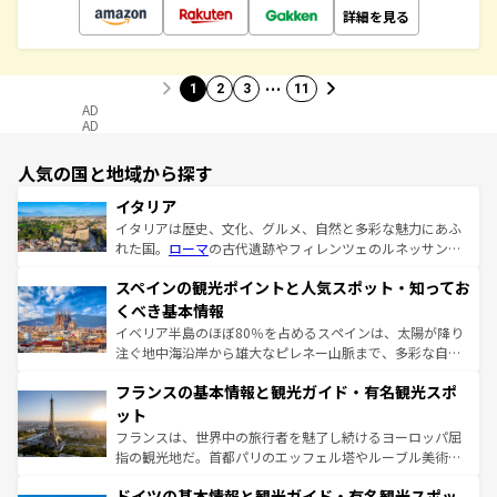
詳細を見る
…
1
2
3
11
AD
AD
人気の国と地域から探す
イタリア
イタリアは歴史、文化、グルメ、自然と多彩な魅力にあふ
れた国。
ローマ
の古代遺跡やフィレンツェのルネッサンス
美術、ヴェネツィアの運河など、歴史あるスポットはもち
スペインの観光ポイントと人気スポット・知ってお
ろん、トスカーナの美しい田園風景やアマルフィ海岸の絶
景など、自然景観も見逃せない。観光の合間には、本場の
くべき基本情報
ピザやパスタなど、絶品のイタリア料理を堪能することも
イベリア半島のほぼ80％を占めるスペインは、太陽が降り
できる。朝目覚めてから夜眠るまで、すべての瞬間を楽し
注ぐ地中海沿岸から雄大なピレネー山脈まで、多彩な自然
ませてくれるイタリアで、忘れられない旅をしてみよう！
と文化が詰まったヨーロッパ屈指の旅行先だ。多様な地域
なお、新着のイタリア情報は
コンテンツ一覧
を参照してほ
フランスの基本情報と観光ガイド・有名観光スポ
文化が根付くこの国では、情熱的なフラメンコ、熱気あふ
しい。
れる闘牛、そして美味しいタパスが生活の一部となってい
ット
る。首都マドリードの洗練された雰囲気や、バルセロナの
フランスは、世界中の旅行者を魅了し続けるヨーロッパ屈
アートに溢れた街角から、地方では古代ローマ遺跡や中世
指の観光地だ。首都パリのエッフェル塔やルーブル美術館
の城塞都市、穏やかなビーチリゾートまで多彩な表情を見
といった象徴的なスポットから、田舎町の古風な美しさま
せる。地方によって風土や気候が異なるスペインはその個
ドイツの基本情報と観光ガイド・有名観光スポッ
で、幅広い魅力が詰まっている。華麗な宮殿、歴史的な大