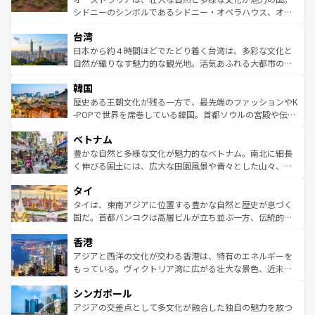
るだろう。車でのロードトリップや列車の旅も、アメリカ
文化や歴史が息づいている。「アロハスピリット」と呼ば
シドニーのシンボルであるシドニー・オペラハウス、オー
ならではの贅沢な旅のスタイルだ。 なお、新着のアメリカ
れるおもてなしの心で訪れる人々を迎えてくれるハワイの
ストラリア東海岸北部に広がる大サンゴ礁地帯グレートバ
情報は
コンテンツ一覧
を参照してほしい。
人々、おいしいローカルフードやハワイアンミュージッ
台湾
リアリーフや大陸中央部にそびえるウルル（エアーズロッ
ク、伝統的なフラダンスなど、すべてがハワイの魅力を彩
ク）、タスマニアの美しい原生林やケアンズの熱帯雨林な
日本から約４時間ほどでたどり着く台湾は、多彩な文化と
っている。訪れるたびに新しい発見と感動が待っているハ
ど、見どころがたくさん。また、カフェやワイン、オージ
自然が織りなす魅力的な観光地。活気あふれる大都市の台
ワイを、存分に味わってほしい。 なお、新着のハワイ情報
ービーフなどの食文化も豊かで、美味しいものであふれて
北やノスタルジックな町並みが人気な九份（ジォウフェ
は
コンテンツ一覧
を参照してほしい。
韓国
いる。アクティビティも充実しており、サーフィンやダイ
ン）、静ひつな山岳地帯である台湾東部など、都市の喧騒
ビング、ハイキングなど、アウトドア好きにはたまらな
と山間の静けさが共存しており、訪れる人に新しい発見と
歴史ある王朝文化が残る一方で、最先端のファッションやK
い。オーストラリアの多彩な魅力を存分に味わいつくそ
驚きをもたらしてくれる。また、奥深い台湾の食文化も魅
-POPで世界を席巻している韓国。首都ソウルの宮殿や伝統
う。 なお、新着のオーストラリア情報は
コンテンツ一覧
を
力で、夜市などの屋台グルメから高級料理、ヘルシーで美
家屋が並ぶエリアでは韓国の歴史と文化に浸ることがで
参照してほしい。
ベトナム
容にもいいと評判のスイーツなど、バラエティ豊かな料理
き、地方に足を延ばせば四季折々の自然美を楽しむことが
が味わえる。 なお、新着の台湾情報は
コンテンツ一覧
を参
できる。そして、キムチや焼肉、絶品のストリートフード
豊かな自然と多様な文化が魅力的なベトナム。南北に細長
照してほしい。
まで、さまざまな韓国料理が待っている。夜には、韓国な
く伸びる国土には、広大な田園風景や青々とした山々、世
らではのナイトライフも堪能できる。あたたかいホスピタ
界遺産に登録された壮大な自然景観が点在し、都市部では
タイ
リティに包まれながら、韓国の多彩な魅力を心ゆくまで味
急速な発展と共に伝統が息づく。ハノイの古い町並みやホ
わってみてほしい。 なお、新着の韓国情報は
コンテンツ一
ーチミン市のフランス統治時代の建物も、独特の雰囲気を
タイは、東南アジアに位置する豊かな自然と歴史が息づく
覧
を参照してほしい。
醸し出している。また、バラエティの豊かさとおいしさで
国だ。首都バンコクは高層ビルが立ち並ぶ一方、伝統的な
世界中の食通を魅了してやまないベトナム料理も魅力のひ
寺院や市場がいたるところに点在し、古きよき文化と現代
香港
とつ。フォーやバインミー、ベトナムコーヒーなどは、ぜ
の活気が交差している。北部ではチェンマイなどの山岳地
ひ現地で味わいたい。どの地域を訪れてもあたたかい人々
帯で自然と触れ合い、南部ではプーケットやクラビの美し
アジアと西洋の文化が交わる香港は、特有のエネルギーを
が旅行者を迎えてくれるので、きっと忘れられない旅にな
いビーチでリゾート気分を楽しむことができる。タイ料理
もっている。ヴィクトリア湾に広がる壮大な景色、近未来
るはずだ。 なお、新着のベトナム情報は
コンテンツ一覧
を
は世界的に有名で、屋台から高級レストランまで味覚を刺
的なアートスポット、そして歴史と現代が融合した町並
参照してほしい。
シンガポール
激する。気候は一年中温暖で、どの季節にも異なる楽しみ
み、どこを訪れても感動するはず。観光スポットが密集し
が待っている。親しみやすいタイの人々、仏教を中心とし
ており、効率よく見どころを回れるのも魅力。息をのむよ
アジアの交差点として多文化が融合した独自の魅力を放つ