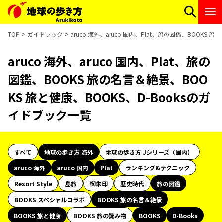
TOP
ガイドブック
aruco 海外、aruco 国内、Plat、旅の図鑑、BOOKS
aruco 海外、aruco 国内、Plat、旅の
図鑑、BOOKS 旅の名言＆絶景、BOO
KS 旅と健康、BOOKS、D-Booksのガ
イドブック一覧
すべて
地球の歩き方 海外
地球の歩き方 Jシリーズ（国内）
aruco 海外
aruco 国内
Plat
ランキング&テクニック
Resort Style
島旅
御朱印
歴史時代
旅の図鑑
BOOKS スペシャルコラボ
BOOKS 旅の名言＆絶景
BOOKS 旅と健康
BOOKS 旅の読み物
BOOKS
D-Books