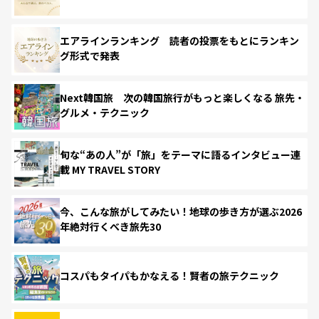
エアラインランキング 読者の投票をもとにランキン
グ形式で発表
Next韓国旅 次の韓国旅行がもっと楽しくなる 旅先・
グルメ・テクニック
旬な“あの人”が「旅」をテーマに語るインタビュー連
載 MY TRAVEL STORY
今、こんな旅がしてみたい！地球の歩き方が選ぶ2026
年絶対行くべき旅先30
コスパもタイパもかなえる！賢者の旅テクニック