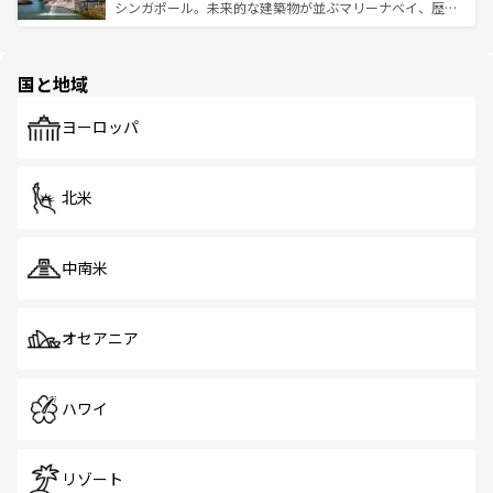
た文化、そして多様な観光資源が、訪れる旅人を魅了し続
うな絶景から文化的な体験まで、香港を存分に楽しみ尽く
シンガポール。未来的な建築物が並ぶマリーナベイ、歴史
ける。 なお、新着のタイ情報は
コンテンツ一覧
を参照して
そう。 なお、新着の香港情報は
コンテンツ一覧
を参照して
と伝統を感じられるエスニックタウン、多数の緑豊かな公
ほしい。
ほしい。
園や自然保護区など、自然が調和した近代的な景観と文化
の多様性あふれるカラフルな町は、どこを歩いても新しい
国と地域
発見がある。さらに、治安のよさや充実した公共交通機関
も、旅行者にとっては魅力的なポイント。グルメも豊富
で、ホーカーズは地元の風情を楽しめる外せないスポット
ヨーロッパ
だ。訪れる人を飽きさせないシンガポールで、多様な魅力
を体感しよう。 なお、新着のシンガポール情報は
コンテン
ツ一覧
を参照してほしい。
北米
中南米
オセアニア
ハワイ
リゾート