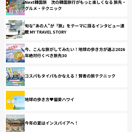
Next韓国旅 次の韓国旅行がもっと楽しくなる 旅先・
グルメ・テクニック
旬な“あの人”が「旅」をテーマに語るインタビュー連
載 MY TRAVEL STORY
今、こんな旅がしてみたい！地球の歩き方が選ぶ2026
年絶対行くべき旅先30
コスパもタイパもかなえる！賢者の旅テクニック
地球の歩き方♥偏愛ハワイ
今年の夏はインスパイアへ！