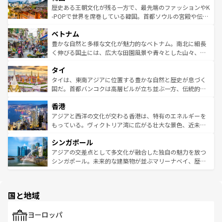
は
コンテンツ一覧
を参照してほしい。
ビング、ハイキングなど、アウトドア好きにはたまらな
と山間の静けさが共存しており、訪れる人に新しい発見と
歴史ある王朝文化が残る一方で、最先端のファッションやK
い。オーストラリアの多彩な魅力を存分に味わいつくそ
驚きをもたらしてくれる。また、奥深い台湾の食文化も魅
-POPで世界を席巻している韓国。首都ソウルの宮殿や伝統
う。 なお、新着のオーストラリア情報は
コンテンツ一覧
を
力で、夜市などの屋台グルメから高級料理、ヘルシーで美
家屋が並ぶエリアでは韓国の歴史と文化に浸ることがで
参照してほしい。
ベトナム
容にもいいと評判のスイーツなど、バラエティ豊かな料理
き、地方に足を延ばせば四季折々の自然美を楽しむことが
が味わえる。 なお、新着の台湾情報は
コンテンツ一覧
を参
できる。そして、キムチや焼肉、絶品のストリートフード
豊かな自然と多様な文化が魅力的なベトナム。南北に細長
照してほしい。
まで、さまざまな韓国料理が待っている。夜には、韓国な
く伸びる国土には、広大な田園風景や青々とした山々、世
らではのナイトライフも堪能できる。あたたかいホスピタ
界遺産に登録された壮大な自然景観が点在し、都市部では
タイ
リティに包まれながら、韓国の多彩な魅力を心ゆくまで味
急速な発展と共に伝統が息づく。ハノイの古い町並みやホ
わってみてほしい。 なお、新着の韓国情報は
コンテンツ一
ーチミン市のフランス統治時代の建物も、独特の雰囲気を
タイは、東南アジアに位置する豊かな自然と歴史が息づく
覧
を参照してほしい。
醸し出している。また、バラエティの豊かさとおいしさで
国だ。首都バンコクは高層ビルが立ち並ぶ一方、伝統的な
世界中の食通を魅了してやまないベトナム料理も魅力のひ
寺院や市場がいたるところに点在し、古きよき文化と現代
香港
とつ。フォーやバインミー、ベトナムコーヒーなどは、ぜ
の活気が交差している。北部ではチェンマイなどの山岳地
ひ現地で味わいたい。どの地域を訪れてもあたたかい人々
帯で自然と触れ合い、南部ではプーケットやクラビの美し
アジアと西洋の文化が交わる香港は、特有のエネルギーを
が旅行者を迎えてくれるので、きっと忘れられない旅にな
いビーチでリゾート気分を楽しむことができる。タイ料理
もっている。ヴィクトリア湾に広がる壮大な景色、近未来
るはずだ。 なお、新着のベトナム情報は
コンテンツ一覧
を
は世界的に有名で、屋台から高級レストランまで味覚を刺
的なアートスポット、そして歴史と現代が融合した町並
参照してほしい。
シンガポール
激する。気候は一年中温暖で、どの季節にも異なる楽しみ
み、どこを訪れても感動するはず。観光スポットが密集し
が待っている。親しみやすいタイの人々、仏教を中心とし
ており、効率よく見どころを回れるのも魅力。息をのむよ
アジアの交差点として多文化が融合した独自の魅力を放つ
た文化、そして多様な観光資源が、訪れる旅人を魅了し続
うな絶景から文化的な体験まで、香港を存分に楽しみ尽く
シンガポール。未来的な建築物が並ぶマリーナベイ、歴史
ける。 なお、新着のタイ情報は
コンテンツ一覧
を参照して
そう。 なお、新着の香港情報は
コンテンツ一覧
を参照して
と伝統を感じられるエスニックタウン、多数の緑豊かな公
ほしい。
ほしい。
園や自然保護区など、自然が調和した近代的な景観と文化
の多様性あふれるカラフルな町は、どこを歩いても新しい
国と地域
発見がある。さらに、治安のよさや充実した公共交通機関
も、旅行者にとっては魅力的なポイント。グルメも豊富
で、ホーカーズは地元の風情を楽しめる外せないスポット
ヨーロッパ