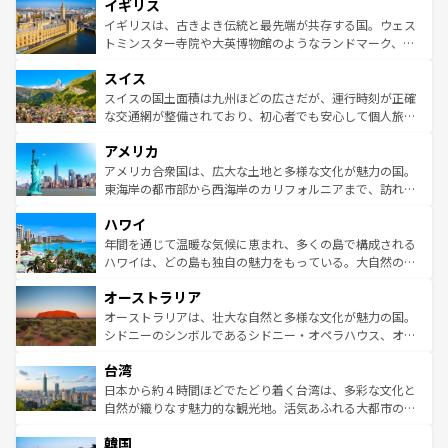
イギリス
いる。シャンパンの発祥地であるランス、プロヴァンスの
顔を持つこの国は、どこを歩いても飽きることがない。ベ
香り高いラベンダー畑など、多彩な楽しみ方が可能だ。さ
ルリンの文化的活気、バイエルン州のアルプスの絶景、そ
イギリスは、古きよき伝統と最先端が共存する国。ウェス
らに、パリ以外の地域にも魅力が溢れており、どの街角に
してライン川沿いのワイン畑といった風景は必見。ビール
トミンスター寺院や大英博物館のようなランドマーク、歴
も豊かな歴史と文化が息づいている。パリ以外の個性あふ
とソーセージを味わいながら地元の人と過ごす楽しい時間
史ある大学都市、美しい丘陵地帯や牧歌的な風景など、エ
れる地方に足を運ぶとそれぞれで全く異なる文化を体験で
スイス
は、お酒好きな人にはぜひ体験してほしい。 なお、新着の
リアごとに異なる魅力がある。また、優雅なアフタヌーン
きるだろう。 なお、新着のフランス情報は
コンテンツ一覧
ドイツ情報は
コンテンツ一覧
を参照してほしい。
ティー、ビール好きにはたまらない英国パブ、サッカー観
スイスの国土面積は九州ほどの広さだが、運行時刻が正確
を参照してほしい。
戦など、本場だからこそできる体験も豊富。イギリスを旅
な交通網が整備されており、初心者でも安心して個人旅行
して楽しみつくそう。 なお、新着のイギリス情報は
コンテ
を楽しめる。日本同様に時刻表どおりの旅が可能だ。中世
アメリカ
ンツ一覧
を参照してほしい。
の建物がそのまま残る町や、スイスならではのユニークな
博物館もあり、アルプス観光だけでなく町歩きも満喫する
アメリカ合衆国は、広大な土地と多様な文化が魅力の国。
ことができる。国民の所得が高いため物価も高いが、旅行
東海岸の都市部から西海岸のカリフォルニアまで、訪れる
者向けの交通パス提供のサービスもあり、うまく活用すれ
場所ごとに異なる風景と体験が待っている。ニューヨーク
ハワイ
ば市内交通費無料で観光を楽しむこともできる。 なお、新
のような巨大都市は、観光、ショッピング、エンターテイ
着のスイス情報は
コンテンツ一覧
を参照してほしい。
ンメントが詰まった刺激的なスポットだ。一方、アメリカ
年間を通じて温暖な気候に恵まれ、多くの島で構成される
西部には大自然が広がり、グランドキャニオンやイエロー
ハワイは、どの島も独自の魅力をもっている。大自然の神
ストーン国立公園といった絶景が堪能できる。さらに、南
秘を感じたいなら、火山が生み出した壮大な景観を誇るハ
オーストラリア
部のニューオーリンズでは、音楽と美食が融合した独特の
ワイ島は見逃せない。また、定番の観光地といえばオアフ
文化が魅力。旅行者はアメリカの各地域で異なる魅力を楽
島だが、静かな自然を求めるならマウイ島やカウアイ島が
オーストラリアは、壮大な自然と多様な文化が魅力の国。
しみながら、その多様性と豊かな歴史を感じることができ
おすすめ。エメラルドグリーンに輝く海をはじめ、豊かな
シドニーのシンボルであるシドニー・オペラハウス、オー
るだろう。車でのロードトリップや列車の旅も、アメリカ
文化や歴史が息づいている。「アロハスピリット」と呼ば
ストラリア東海岸北部に広がる大サンゴ礁地帯グレートバ
ならではの贅沢な旅のスタイルだ。 なお、新着のアメリカ
台湾
れるおもてなしの心で訪れる人々を迎えてくれるハワイの
リアリーフや大陸中央部にそびえるウルル（エアーズロッ
情報は
コンテンツ一覧
を参照してほしい。
人々、おいしいローカルフードやハワイアンミュージッ
ク）、タスマニアの美しい原生林やケアンズの熱帯雨林な
日本から約４時間ほどでたどり着く台湾は、多彩な文化と
ク、伝統的なフラダンスなど、すべてがハワイの魅力を彩
ど、見どころがたくさん。また、カフェやワイン、オージ
自然が織りなす魅力的な観光地。活気あふれる大都市の台
っている。訪れるたびに新しい発見と感動が待っているハ
ービーフなどの食文化も豊かで、美味しいものであふれて
北やノスタルジックな町並みが人気な九份（ジォウフェ
ワイを、存分に味わってほしい。 なお、新着のハワイ情報
韓国
いる。アクティビティも充実しており、サーフィンやダイ
ン）、静ひつな山岳地帯である台湾東部など、都市の喧騒