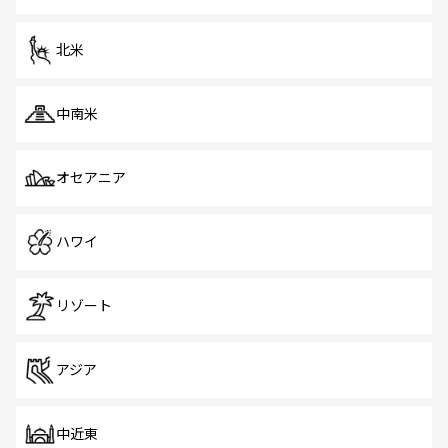
だ。訪れる人を飽きさせないシンガポールで、多様な魅力
を体感しよう。 なお、新着のシンガポール情報は
コンテン
ツ一覧
を参照してほしい。
北米
中南米
オセアニア
ハワイ
リゾート
アジア
中近東