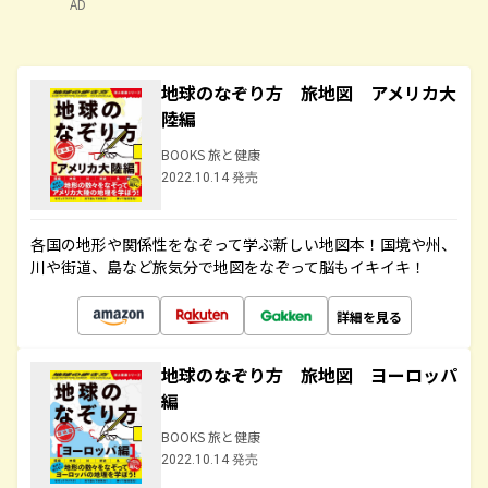
AD
地球のなぞり方 旅地図 アメリカ大
陸編
BOOKS 旅と健康
2022.10.14 発売
各国の地形や関係性をなぞって学ぶ新しい地図本！国境や州、
川や街道、島など旅気分で地図をなぞって脳もイキイキ！
詳細を見る
地球のなぞり方 旅地図 ヨーロッパ
編
BOOKS 旅と健康
2022.10.14 発売