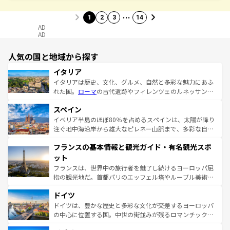
…
1
2
3
14
AD
AD
人気の国と地域から探す
イタリア
イタリアは歴史、文化、グルメ、自然と多彩な魅力にあふ
れた国。
ローマ
の古代遺跡やフィレンツェのルネッサンス
美術、ヴェネツィアの運河など、歴史あるスポットはもち
スペイン
ろん、トスカーナの美しい田園風景やアマルフィ海岸の絶
景など、自然景観も見逃せない。観光の合間には、本場の
イベリア半島のほぼ80％を占めるスペインは、太陽が降り
ピザやパスタなど、絶品のイタリア料理を堪能することも
注ぐ地中海沿岸から雄大なピレネー山脈まで、多彩な自然
できる。朝目覚めてから夜眠るまで、すべての瞬間を楽し
と文化が詰まったヨーロッパ屈指の旅行先だ。多様な地域
フランスの基本情報と観光ガイド・有名観光スポ
ませてくれるイタリアで、忘れられない旅をしてみよう！
文化が根付くこの国では、情熱的なフラメンコ、熱気あふ
なお、新着のイタリア情報は
コンテンツ一覧
を参照してほ
れる闘牛、そして美味しいタパスが生活の一部となってい
ット
しい。
る。首都マドリードの洗練された雰囲気や、バルセロナの
フランスは、世界中の旅行者を魅了し続けるヨーロッパ屈
アートに溢れた街角から、地方では古代ローマ遺跡や中世
指の観光地だ。首都パリのエッフェル塔やルーブル美術館
の城塞都市、穏やかなビーチリゾートまで多彩な表情を見
といった象徴的なスポットから、田舎町の古風な美しさま
せる。地方によって風土や気候が異なるスペインはその個
ドイツ
で、幅広い魅力が詰まっている。華麗な宮殿、歴史的な大
性で訪れる人を魅了する。 なお、新着のスペイン情報は
コ
聖堂、美しいビーチ、そして豊かな自然が、訪れる者を心
ドイツは、豊かな歴史と多彩な文化が交差するヨーロッパ
ンテンツ一覧
を参照してほしい。
から魅了する。また、フランスは美食の国としても知ら
の中心に位置する国。中世の街並みが残るロマンチック街
れ、フランス料理はユネスコ無形文化遺産にも登録されて
道から、未来を先取りするようなモダンな都市まで多様な