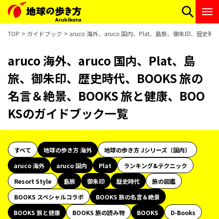
TOP
ガイドブック
aruco 海外、aruco 国内、Plat、島旅、御朱印、歴
aruco 海外、aruco 国内、Plat、島
旅、御朱印、歴史時代、BOOKS 旅の
名言＆絶景、BOOKS 旅と健康、BOO
KSのガイドブック一覧
すべて
地球の歩き方 海外
地球の歩き方 Jシリーズ（国内）
aruco 海外
aruco 国内
Plat
ランキング&テクニック
Resort Style
島旅
御朱印
歴史時代
旅の図鑑
BOOKS スペシャルコラボ
BOOKS 旅の名言＆絶景
BOOKS 旅と健康
BOOKS 旅の読み物
BOOKS
D-Books