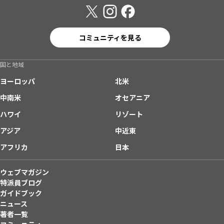
コミュニティを見る
国と地域
ヨーロッパ
北米
中南米
オセアニア
ハワイ
リゾート
アジア
中近東
アフリカ
日本
ウェブマガジン
特派員ブログ
ガイドブック
ニュース
著者一覧