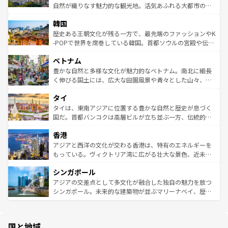
っている。訪れるたびに新しい発見と感動が待っているハ
ど、見どころがたくさん。また、カフェやワイン、オージ
自然が織りなす魅力的な観光地。活気あふれる大都市の台
ワイを、存分に味わってほしい。 なお、新着のハワイ情報
ービーフなどの食文化も豊かで、美味しいものであふれて
北やノスタルジックな町並みが人気な九份（ジォウフェ
は
コンテンツ一覧
を参照してほしい。
韓国
いる。アクティビティも充実しており、サーフィンやダイ
ン）、静ひつな山岳地帯である台湾東部など、都市の喧騒
ビング、ハイキングなど、アウトドア好きにはたまらな
と山間の静けさが共存しており、訪れる人に新しい発見と
歴史ある王朝文化が残る一方で、最先端のファッションやK
い。オーストラリアの多彩な魅力を存分に味わいつくそ
驚きをもたらしてくれる。また、奥深い台湾の食文化も魅
-POPで世界を席巻している韓国。首都ソウルの宮殿や伝統
う。 なお、新着のオーストラリア情報は
コンテンツ一覧
を
力で、夜市などの屋台グルメから高級料理、ヘルシーで美
家屋が並ぶエリアでは韓国の歴史と文化に浸ることがで
参照してほしい。
ベトナム
容にもいいと評判のスイーツなど、バラエティ豊かな料理
き、地方に足を延ばせば四季折々の自然美を楽しむことが
が味わえる。 なお、新着の台湾情報は
コンテンツ一覧
を参
できる。そして、キムチや焼肉、絶品のストリートフード
豊かな自然と多様な文化が魅力的なベトナム。南北に細長
照してほしい。
まで、さまざまな韓国料理が待っている。夜には、韓国な
く伸びる国土には、広大な田園風景や青々とした山々、世
らではのナイトライフも堪能できる。あたたかいホスピタ
界遺産に登録された壮大な自然景観が点在し、都市部では
タイ
リティに包まれながら、韓国の多彩な魅力を心ゆくまで味
急速な発展と共に伝統が息づく。ハノイの古い町並みやホ
わってみてほしい。 なお、新着の韓国情報は
コンテンツ一
ーチミン市のフランス統治時代の建物も、独特の雰囲気を
タイは、東南アジアに位置する豊かな自然と歴史が息づく
覧
を参照してほしい。
醸し出している。また、バラエティの豊かさとおいしさで
国だ。首都バンコクは高層ビルが立ち並ぶ一方、伝統的な
世界中の食通を魅了してやまないベトナム料理も魅力のひ
寺院や市場がいたるところに点在し、古きよき文化と現代
香港
とつ。フォーやバインミー、ベトナムコーヒーなどは、ぜ
の活気が交差している。北部ではチェンマイなどの山岳地
ひ現地で味わいたい。どの地域を訪れてもあたたかい人々
帯で自然と触れ合い、南部ではプーケットやクラビの美し
アジアと西洋の文化が交わる香港は、特有のエネルギーを
が旅行者を迎えてくれるので、きっと忘れられない旅にな
いビーチでリゾート気分を楽しむことができる。タイ料理
もっている。ヴィクトリア湾に広がる壮大な景色、近未来
るはずだ。 なお、新着のベトナム情報は
コンテンツ一覧
を
は世界的に有名で、屋台から高級レストランまで味覚を刺
的なアートスポット、そして歴史と現代が融合した町並
参照してほしい。
シンガポール
激する。気候は一年中温暖で、どの季節にも異なる楽しみ
み、どこを訪れても感動するはず。観光スポットが密集し
が待っている。親しみやすいタイの人々、仏教を中心とし
ており、効率よく見どころを回れるのも魅力。息をのむよ
アジアの交差点として多文化が融合した独自の魅力を放つ
た文化、そして多様な観光資源が、訪れる旅人を魅了し続
うな絶景から文化的な体験まで、香港を存分に楽しみ尽く
シンガポール。未来的な建築物が並ぶマリーナベイ、歴史
ける。 なお、新着のタイ情報は
コンテンツ一覧
を参照して
そう。 なお、新着の香港情報は
コンテンツ一覧
を参照して
と伝統を感じられるエスニックタウン、多数の緑豊かな公
ほしい。
ほしい。
園や自然保護区など、自然が調和した近代的な景観と文化
の多様性あふれるカラフルな町は、どこを歩いても新しい
国と地域
発見がある。さらに、治安のよさや充実した公共交通機関