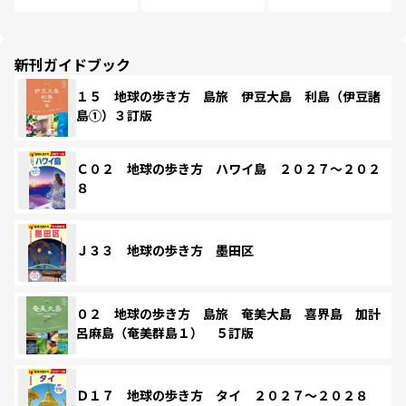
新刊ガイドブック
１５ 地球の歩き方 島旅 伊豆大島 利島（伊豆諸
島①）３訂版
Ｃ０２ 地球の歩き方 ハワイ島 ２０２７～２０２
８
Ｊ３３ 地球の歩き方 墨田区
０２ 地球の歩き方 島旅 奄美大島 喜界島 加計
呂麻島（奄美群島１） ５訂版
Ｄ１７ 地球の歩き方 タイ ２０２７～２０２８