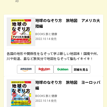
AD
地球のなぞり方 旅地図 アメリカ大
陸編
BOOKS 旅と健康
2022.10.14 発売
各国の地形や関係性をなぞって学ぶ新しい地図本！国境や州、
川や街道、島など旅気分で地図をなぞって脳もイキイキ！
詳細を見る
地球のなぞり方 旅地図 ヨーロッパ
編
BOOKS 旅と健康
2022.10.14 発売