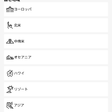
も、旅行者にとっては魅力的なポイント。グルメも豊富
で、ホーカーズは地元の風情を楽しめる外せないスポット
ヨーロッパ
だ。訪れる人を飽きさせないシンガポールで、多様な魅力
を体感しよう。 なお、新着のシンガポール情報は
コンテン
ツ一覧
を参照してほしい。
北米
中南米
オセアニア
ハワイ
リゾート
アジア