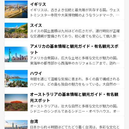
香り高いラベンダー畑など、多彩な楽しみ方が可能だ。さ
イギリス
顔を持つこの国は、どこを歩いても飽きることがない。ベ
らに、パリ以外の地域にも魅力が溢れており、どの街角に
ルリンの文化的活気、バイエルン州のアルプスの絶景、そ
イギリスは、古きよき伝統と最先端が共存する国。ウェス
も豊かな歴史と文化が息づいている。パリ以外の個性あふ
してライン川沿いのワイン畑といった風景は必見。ビール
トミンスター寺院や大英博物館のようなランドマーク、歴
れる地方に足を運ぶとそれぞれで全く異なる文化を体験で
とソーセージを味わいながら地元の人と過ごす楽しい時間
史ある大学都市、美しい丘陵地帯や牧歌的な風景など、エ
きるだろう。 なお、新着のフランス情報は
コンテンツ一覧
スイス
は、お酒好きな人にはぜひ体験してほしい。 なお、新着の
リアごとに異なる魅力がある。また、優雅なアフタヌーン
を参照してほしい。
ドイツ情報は
コンテンツ一覧
を参照してほしい。
ティー、ビール好きにはたまらない英国パブ、サッカー観
スイスの国土面積は九州ほどの広さだが、運行時刻が正確
戦など、本場だからこそできる体験も豊富。イギリスを旅
な交通網が整備されており、初心者でも安心して個人旅行
して楽しみつくそう。 なお、新着のイギリス情報は
コンテ
を楽しめる。日本同様に時刻表どおりの旅が可能だ。中世
アメリカの基本情報と観光ガイド・有名観光スポ
ンツ一覧
を参照してほしい。
の建物がそのまま残る町や、スイスならではのユニークな
博物館もあり、アルプス観光だけでなく町歩きも満喫する
ット
ことができる。国民の所得が高いため物価も高いが、旅行
アメリカ合衆国は、広大な土地と多様な文化が魅力の国。
者向けの交通パス提供のサービスもあり、うまく活用すれ
東海岸の都市部から西海岸のカリフォルニアまで、訪れる
ば市内交通費無料で観光を楽しむこともできる。 なお、新
場所ごとに異なる風景と体験が待っている。ニューヨーク
着のスイス情報は
コンテンツ一覧
を参照してほしい。
ハワイ
のような巨大都市は、観光、ショッピング、エンターテイ
ンメントが詰まった刺激的なスポットだ。一方、アメリカ
年間を通じて温暖な気候に恵まれ、多くの島で構成される
西部には大自然が広がり、グランドキャニオンやイエロー
ハワイは、どの島も独自の魅力をもっている。大自然の神
ストーン国立公園といった絶景が堪能できる。さらに、南
秘を感じたいなら、火山が生み出した壮大な景観を誇るハ
オーストラリアの基本情報と観光ガイド・有名観
部のニューオーリンズでは、音楽と美食が融合した独特の
ワイ島は見逃せない。また、定番の観光地といえばオアフ
文化が魅力。旅行者はアメリカの各地域で異なる魅力を楽
島だが、静かな自然を求めるならマウイ島やカウアイ島が
光スポット
しみながら、その多様性と豊かな歴史を感じることができ
おすすめ。エメラルドグリーンに輝く海をはじめ、豊かな
オーストラリアは、壮大な自然と多様な文化が魅力の国。
るだろう。車でのロードトリップや列車の旅も、アメリカ
文化や歴史が息づいている。「アロハスピリット」と呼ば
シドニーのシンボルであるシドニー・オペラハウス、オー
ならではの贅沢な旅のスタイルだ。 なお、新着のアメリカ
れるおもてなしの心で訪れる人々を迎えてくれるハワイの
ストラリア東海岸北部に広がる大サンゴ礁地帯グレートバ
情報は
コンテンツ一覧
を参照してほしい。
人々、おいしいローカルフードやハワイアンミュージッ
台湾
リアリーフや大陸中央部にそびえるウルル（エアーズロッ
ク、伝統的なフラダンスなど、すべてがハワイの魅力を彩
ク）、タスマニアの美しい原生林やケアンズの熱帯雨林な
日本から約４時間ほどでたどり着く台湾は、多彩な文化と