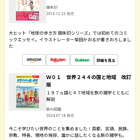
御朱印
2016.12.22 発売
大ヒット「地球の歩き方 御朱印シリーズ」では初めてのコミ
ックエッセイ。イラストレーター柴田かおるが書きおろしまし
た
詳細を見る
Ｗ０１ 世界２４４の国と地域 改訂
版
１９７ヵ国と４７地域を旅の雑学とともに
解説
旅の図鑑
2024.07.18 発売
今こそ学びたい世界のことを集めました！首都、言語、民族、
宗教、特長、現地の挨拶、誰かに話したくなる旅の雑学も。