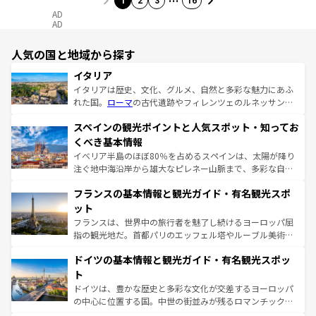
1
2
3
16
AD
AD
人気の国と地域から探す
イタリア
イタリアは歴史、文化、グルメ、自然と多彩な魅力にあふ
れた国。
ローマ
の古代遺跡やフィレンツェのルネッサンス
美術、ヴェネツィアの運河など、歴史あるスポットはもち
スペインの観光ポイントと人気スポット・知ってお
ろん、トスカーナの美しい田園風景やアマルフィ海岸の絶
景など、自然景観も見逃せない。観光の合間には、本場の
くべき基本情報
ピザやパスタなど、絶品のイタリア料理を堪能することも
イベリア半島のほぼ80％を占めるスペインは、太陽が降り
できる。朝目覚めてから夜眠るまで、すべての瞬間を楽し
注ぐ地中海沿岸から雄大なピレネー山脈まで、多彩な自然
ませてくれるイタリアで、忘れられない旅をしてみよう！
と文化が詰まったヨーロッパ屈指の旅行先だ。多様な地域
なお、新着のイタリア情報は
コンテンツ一覧
を参照してほ
フランスの基本情報と観光ガイド・有名観光スポ
文化が根付くこの国では、情熱的なフラメンコ、熱気あふ
しい。
れる闘牛、そして美味しいタパスが生活の一部となってい
ット
る。首都マドリードの洗練された雰囲気や、バルセロナの
フランスは、世界中の旅行者を魅了し続けるヨーロッパ屈
アートに溢れた街角から、地方では古代ローマ遺跡や中世
指の観光地だ。首都パリのエッフェル塔やルーブル美術館
の城塞都市、穏やかなビーチリゾートまで多彩な表情を見
といった象徴的なスポットから、田舎町の古風な美しさま
せる。地方によって風土や気候が異なるスペインはその個
ドイツの基本情報と観光ガイド・有名観光スポッ
で、幅広い魅力が詰まっている。華麗な宮殿、歴史的な大
性で訪れる人を魅了する。 なお、新着のスペイン情報は
コ
聖堂、美しいビーチ、そして豊かな自然が、訪れる者を心
ト
ンテンツ一覧
を参照してほしい。
から魅了する。また、フランスは美食の国としても知ら
ドイツは、豊かな歴史と多彩な文化が交差するヨーロッパ
れ、フランス料理はユネスコ無形文化遺産にも登録されて
の中心に位置する国。中世の街並みが残るロマンチック街
いる。シャンパンの発祥地であるランス、プロヴァンスの
道から、未来を先取りするようなモダンな都市まで多様な