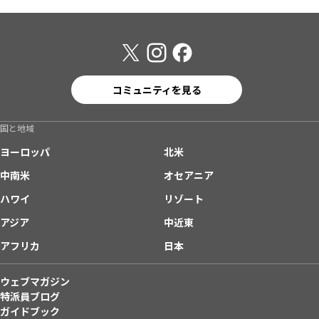
コミュニティを見る
国と地域
ヨーロッパ
北米
中南米
オセアニア
ハワイ
リゾート
アジア
中近東
アフリカ
日本
ウェブマガジン
特派員ブログ
ガイドブック