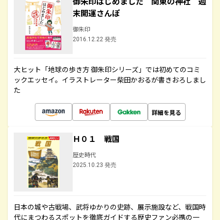
御朱印はじめました 関東の神社 週
末開運さんぽ
御朱印
2016.12.22 発売
大ヒット「地球の歩き方 御朱印シリーズ」では初めてのコミ
ックエッセイ。イラストレーター柴田かおるが書きおろしまし
た
詳細を見る
Ｈ０１ 戦国
歴史時代
2025.10.23 発売
日本の城や古戦場、武将ゆかりの史跡、展示施設など、戦国時
代にまつわるスポットを徹底ガイドする歴史ファン必携の一