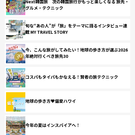
Next韓国旅 次の韓国旅行がもっと楽しくなる 旅先・
グルメ・テクニック
旬な“あの人”が「旅」をテーマに語るインタビュー連
載 MY TRAVEL STORY
今、こんな旅がしてみたい！地球の歩き方が選ぶ2026
年絶対行くべき旅先30
コスパもタイパもかなえる！賢者の旅テクニック
地球の歩き方♥偏愛ハワイ
今年の夏はインスパイアへ！