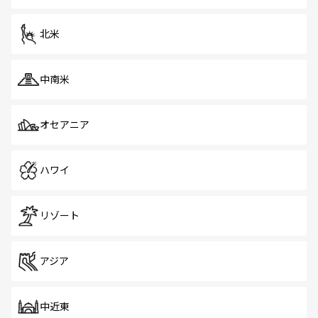
だ。訪れる人を飽きさせないシンガポールで、多様な魅力
を体感しよう。 なお、新着のシンガポール情報は
コンテン
ツ一覧
を参照してほしい。
北米
中南米
オセアニア
ハワイ
リゾート
アジア
中近東