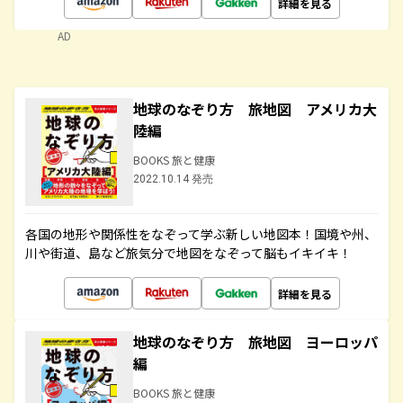
詳細を見る
AD
地球のなぞり方 旅地図 アメリカ大
陸編
BOOKS 旅と健康
2022.10.14 発売
各国の地形や関係性をなぞって学ぶ新しい地図本！国境や州、
川や街道、島など旅気分で地図をなぞって脳もイキイキ！
詳細を見る
地球のなぞり方 旅地図 ヨーロッパ
編
BOOKS 旅と健康