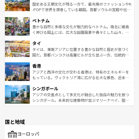
は
コンテンツ一覧
を参照してほしい。
ビング、ハイキングなど、アウトドア好きにはたまらな
と山間の静けさが共存しており、訪れる人に新しい発見と
歴史ある王朝文化が残る一方で、最先端のファッションやK
い。オーストラリアの多彩な魅力を存分に味わいつくそ
驚きをもたらしてくれる。また、奥深い台湾の食文化も魅
-POPで世界を席巻している韓国。首都ソウルの宮殿や伝統
う。 なお、新着のオーストラリア情報は
コンテンツ一覧
を
力で、夜市などの屋台グルメから高級料理、ヘルシーで美
家屋が並ぶエリアでは韓国の歴史と文化に浸ることがで
参照してほしい。
ベトナム
容にもいいと評判のスイーツなど、バラエティ豊かな料理
き、地方に足を延ばせば四季折々の自然美を楽しむことが
が味わえる。 なお、新着の台湾情報は
コンテンツ一覧
を参
できる。そして、キムチや焼肉、絶品のストリートフード
豊かな自然と多様な文化が魅力的なベトナム。南北に細長
照してほしい。
まで、さまざまな韓国料理が待っている。夜には、韓国な
く伸びる国土には、広大な田園風景や青々とした山々、世
らではのナイトライフも堪能できる。あたたかいホスピタ
界遺産に登録された壮大な自然景観が点在し、都市部では
タイ
リティに包まれながら、韓国の多彩な魅力を心ゆくまで味
急速な発展と共に伝統が息づく。ハノイの古い町並みやホ
わってみてほしい。 なお、新着の韓国情報は
コンテンツ一
ーチミン市のフランス統治時代の建物も、独特の雰囲気を
タイは、東南アジアに位置する豊かな自然と歴史が息づく
覧
を参照してほしい。
醸し出している。また、バラエティの豊かさとおいしさで
国だ。首都バンコクは高層ビルが立ち並ぶ一方、伝統的な
世界中の食通を魅了してやまないベトナム料理も魅力のひ
寺院や市場がいたるところに点在し、古きよき文化と現代
香港
とつ。フォーやバインミー、ベトナムコーヒーなどは、ぜ
の活気が交差している。北部ではチェンマイなどの山岳地
ひ現地で味わいたい。どの地域を訪れてもあたたかい人々
帯で自然と触れ合い、南部ではプーケットやクラビの美し
アジアと西洋の文化が交わる香港は、特有のエネルギーを
が旅行者を迎えてくれるので、きっと忘れられない旅にな
いビーチでリゾート気分を楽しむことができる。タイ料理
もっている。ヴィクトリア湾に広がる壮大な景色、近未来
るはずだ。 なお、新着のベトナム情報は
コンテンツ一覧
を
は世界的に有名で、屋台から高級レストランまで味覚を刺
的なアートスポット、そして歴史と現代が融合した町並
参照してほしい。
シンガポール
激する。気候は一年中温暖で、どの季節にも異なる楽しみ
み、どこを訪れても感動するはず。観光スポットが密集し
が待っている。親しみやすいタイの人々、仏教を中心とし
ており、効率よく見どころを回れるのも魅力。息をのむよ
アジアの交差点として多文化が融合した独自の魅力を放つ
た文化、そして多様な観光資源が、訪れる旅人を魅了し続
うな絶景から文化的な体験まで、香港を存分に楽しみ尽く
シンガポール。未来的な建築物が並ぶマリーナベイ、歴史
ける。 なお、新着のタイ情報は
コンテンツ一覧
を参照して
そう。 なお、新着の香港情報は
コンテンツ一覧
を参照して
と伝統を感じられるエスニックタウン、多数の緑豊かな公
ほしい。
ほしい。
園や自然保護区など、自然が調和した近代的な景観と文化
の多様性あふれるカラフルな町は、どこを歩いても新しい
国と地域
発見がある。さらに、治安のよさや充実した公共交通機関
も、旅行者にとっては魅力的なポイント。グルメも豊富
で、ホーカーズは地元の風情を楽しめる外せないスポット
ヨーロッパ