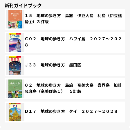
新刊ガイドブック
１５ 地球の歩き方 島旅 伊豆大島 利島（伊豆諸
島①）３訂版
Ｃ０２ 地球の歩き方 ハワイ島 ２０２７～２０２
８
Ｊ３３ 地球の歩き方 墨田区
０２ 地球の歩き方 島旅 奄美大島 喜界島 加計
呂麻島（奄美群島１） ５訂版
Ｄ１７ 地球の歩き方 タイ ２０２７～２０２８