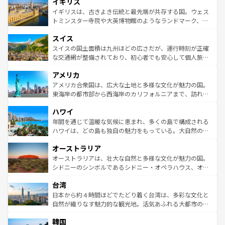
イギリス
いる。シャンパンの発祥地であるランス、プロヴァンスの
顔を持つこの国は、どこを歩いても飽きることがない。ベ
香り高いラベンダー畑など、多彩な楽しみ方が可能だ。さ
ルリンの文化的活気、バイエルン州のアルプスの絶景、そ
イギリスは、古きよき伝統と最先端が共存する国。ウェス
らに、パリ以外の地域にも魅力が溢れており、どの街角に
してライン川沿いのワイン畑といった風景は必見。ビール
トミンスター寺院や大英博物館のようなランドマーク、歴
も豊かな歴史と文化が息づいている。パリ以外の個性あふ
とソーセージを味わいながら地元の人と過ごす楽しい時間
史ある大学都市、美しい丘陵地帯や牧歌的な風景など、エ
れる地方に足を運ぶとそれぞれで全く異なる文化を体験で
スイス
は、お酒好きな人にはぜひ体験してほしい。 なお、新着の
リアごとに異なる魅力がある。また、優雅なアフタヌーン
きるだろう。 なお、新着のフランス情報は
コンテンツ一覧
ドイツ情報は
コンテンツ一覧
を参照してほしい。
ティー、ビール好きにはたまらない英国パブ、サッカー観
スイスの国土面積は九州ほどの広さだが、運行時刻が正確
を参照してほしい。
戦など、本場だからこそできる体験も豊富。イギリスを旅
な交通網が整備されており、初心者でも安心して個人旅行
して楽しみつくそう。 なお、新着のイギリス情報は
コンテ
を楽しめる。日本同様に時刻表どおりの旅が可能だ。中世
アメリカ
ンツ一覧
を参照してほしい。
の建物がそのまま残る町や、スイスならではのユニークな
博物館もあり、アルプス観光だけでなく町歩きも満喫する
アメリカ合衆国は、広大な土地と多様な文化が魅力の国。
ことができる。国民の所得が高いため物価も高いが、旅行
東海岸の都市部から西海岸のカリフォルニアまで、訪れる
者向けの交通パス提供のサービスもあり、うまく活用すれ
場所ごとに異なる風景と体験が待っている。ニューヨーク
ハワイ
ば市内交通費無料で観光を楽しむこともできる。 なお、新
のような巨大都市は、観光、ショッピング、エンターテイ
着のスイス情報は
コンテンツ一覧
を参照してほしい。
ンメントが詰まった刺激的なスポットだ。一方、アメリカ
年間を通じて温暖な気候に恵まれ、多くの島で構成される
西部には大自然が広がり、グランドキャニオンやイエロー
ハワイは、どの島も独自の魅力をもっている。大自然の神
ストーン国立公園といった絶景が堪能できる。さらに、南
秘を感じたいなら、火山が生み出した壮大な景観を誇るハ
オーストラリア
部のニューオーリンズでは、音楽と美食が融合した独特の
ワイ島は見逃せない。また、定番の観光地といえばオアフ
文化が魅力。旅行者はアメリカの各地域で異なる魅力を楽
島だが、静かな自然を求めるならマウイ島やカウアイ島が
オーストラリアは、壮大な自然と多様な文化が魅力の国。
しみながら、その多様性と豊かな歴史を感じることができ
おすすめ。エメラルドグリーンに輝く海をはじめ、豊かな
シドニーのシンボルであるシドニー・オペラハウス、オー
るだろう。車でのロードトリップや列車の旅も、アメリカ
文化や歴史が息づいている。「アロハスピリット」と呼ば
ストラリア東海岸北部に広がる大サンゴ礁地帯グレートバ
ならではの贅沢な旅のスタイルだ。 なお、新着のアメリカ
台湾
れるおもてなしの心で訪れる人々を迎えてくれるハワイの
リアリーフや大陸中央部にそびえるウルル（エアーズロッ
情報は
コンテンツ一覧
を参照してほしい。
人々、おいしいローカルフードやハワイアンミュージッ
ク）、タスマニアの美しい原生林やケアンズの熱帯雨林な
日本から約４時間ほどでたどり着く台湾は、多彩な文化と
ク、伝統的なフラダンスなど、すべてがハワイの魅力を彩
ど、見どころがたくさん。また、カフェやワイン、オージ
自然が織りなす魅力的な観光地。活気あふれる大都市の台
っている。訪れるたびに新しい発見と感動が待っているハ
ービーフなどの食文化も豊かで、美味しいものであふれて
北やノスタルジックな町並みが人気な九份（ジォウフェ
ワイを、存分に味わってほしい。 なお、新着のハワイ情報
韓国
いる。アクティビティも充実しており、サーフィンやダイ
ン）、静ひつな山岳地帯である台湾東部など、都市の喧騒