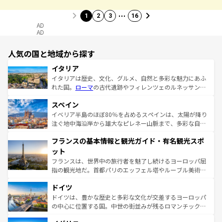
…
1
2
3
16
AD
AD
人気の国と地域から探す
イタリア
イタリアは歴史、文化、グルメ、自然と多彩な魅力にあふ
れた国。
ローマ
の古代遺跡やフィレンツェのルネッサンス
美術、ヴェネツィアの運河など、歴史あるスポットはもち
スペイン
ろん、トスカーナの美しい田園風景やアマルフィ海岸の絶
景など、自然景観も見逃せない。観光の合間には、本場の
イベリア半島のほぼ80％を占めるスペインは、太陽が降り
ピザやパスタなど、絶品のイタリア料理を堪能することも
注ぐ地中海沿岸から雄大なピレネー山脈まで、多彩な自然
できる。朝目覚めてから夜眠るまで、すべての瞬間を楽し
と文化が詰まったヨーロッパ屈指の旅行先だ。多様な地域
フランスの基本情報と観光ガイド・有名観光スポ
ませてくれるイタリアで、忘れられない旅をしてみよう！
文化が根付くこの国では、情熱的なフラメンコ、熱気あふ
なお、新着のイタリア情報は
コンテンツ一覧
を参照してほ
れる闘牛、そして美味しいタパスが生活の一部となってい
ット
しい。
る。首都マドリードの洗練された雰囲気や、バルセロナの
フランスは、世界中の旅行者を魅了し続けるヨーロッパ屈
アートに溢れた街角から、地方では古代ローマ遺跡や中世
指の観光地だ。首都パリのエッフェル塔やルーブル美術館
の城塞都市、穏やかなビーチリゾートまで多彩な表情を見
といった象徴的なスポットから、田舎町の古風な美しさま
せる。地方によって風土や気候が異なるスペインはその個
ドイツ
で、幅広い魅力が詰まっている。華麗な宮殿、歴史的な大
性で訪れる人を魅了する。 なお、新着のスペイン情報は
コ
聖堂、美しいビーチ、そして豊かな自然が、訪れる者を心
ドイツは、豊かな歴史と多彩な文化が交差するヨーロッパ
ンテンツ一覧
を参照してほしい。
から魅了する。また、フランスは美食の国としても知ら
の中心に位置する国。中世の街並みが残るロマンチック街
れ、フランス料理はユネスコ無形文化遺産にも登録されて
道から、未来を先取りするようなモダンな都市まで多様な