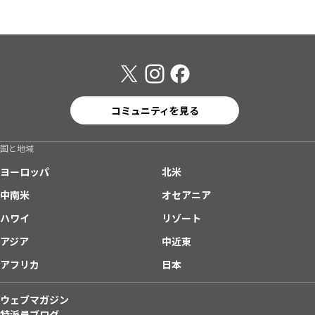
コミュニティを見る
国と地域
ヨーロッパ
北米
中南米
オセアニア
ハワイ
リゾート
アジア
中近東
アフリカ
日本
ウェブマガジン
特派員ブログ