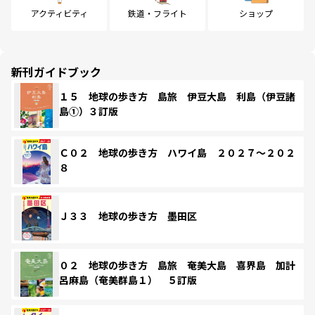
アクティビティ
鉄道・フライト
ショップ
新刊ガイドブック
１５ 地球の歩き方 島旅 伊豆大島 利島（伊豆諸
島①）３訂版
Ｃ０２ 地球の歩き方 ハワイ島 ２０２７～２０２
８
Ｊ３３ 地球の歩き方 墨田区
０２ 地球の歩き方 島旅 奄美大島 喜界島 加計
呂麻島（奄美群島１） ５訂版