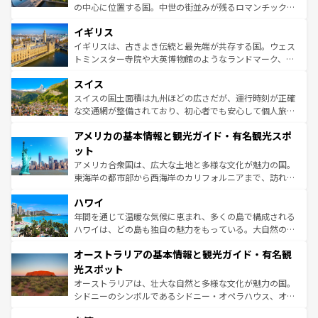
れ、フランス料理はユネスコ無形文化遺産にも登録されて
の中心に位置する国。中世の街並みが残るロマンチック街
いる。シャンパンの発祥地であるランス、プロヴァンスの
道から、未来を先取りするようなモダンな都市まで多様な
香り高いラベンダー畑など、多彩な楽しみ方が可能だ。さ
イギリス
顔を持つこの国は、どこを歩いても飽きることがない。ベ
らに、パリ以外の地域にも魅力が溢れており、どの街角に
ルリンの文化的活気、バイエルン州のアルプスの絶景、そ
イギリスは、古きよき伝統と最先端が共存する国。ウェス
も豊かな歴史と文化が息づいている。パリ以外の個性あふ
してライン川沿いのワイン畑といった風景は必見。ビール
トミンスター寺院や大英博物館のようなランドマーク、歴
れる地方に足を運ぶとそれぞれで全く異なる文化を体験で
とソーセージを味わいながら地元の人と過ごす楽しい時間
史ある大学都市、美しい丘陵地帯や牧歌的な風景など、エ
きるだろう。 なお、新着のフランス情報は
コンテンツ一覧
スイス
は、お酒好きな人にはぜひ体験してほしい。 なお、新着の
リアごとに異なる魅力がある。また、優雅なアフタヌーン
を参照してほしい。
ドイツ情報は
コンテンツ一覧
を参照してほしい。
ティー、ビール好きにはたまらない英国パブ、サッカー観
スイスの国土面積は九州ほどの広さだが、運行時刻が正確
戦など、本場だからこそできる体験も豊富。イギリスを旅
な交通網が整備されており、初心者でも安心して個人旅行
して楽しみつくそう。 なお、新着のイギリス情報は
コンテ
を楽しめる。日本同様に時刻表どおりの旅が可能だ。中世
アメリカの基本情報と観光ガイド・有名観光スポ
ンツ一覧
を参照してほしい。
の建物がそのまま残る町や、スイスならではのユニークな
博物館もあり、アルプス観光だけでなく町歩きも満喫する
ット
ことができる。国民の所得が高いため物価も高いが、旅行
アメリカ合衆国は、広大な土地と多様な文化が魅力の国。
者向けの交通パス提供のサービスもあり、うまく活用すれ
東海岸の都市部から西海岸のカリフォルニアまで、訪れる
ば市内交通費無料で観光を楽しむこともできる。 なお、新
場所ごとに異なる風景と体験が待っている。ニューヨーク
着のスイス情報は
コンテンツ一覧
を参照してほしい。
ハワイ
のような巨大都市は、観光、ショッピング、エンターテイ
ンメントが詰まった刺激的なスポットだ。一方、アメリカ
年間を通じて温暖な気候に恵まれ、多くの島で構成される
西部には大自然が広がり、グランドキャニオンやイエロー
ハワイは、どの島も独自の魅力をもっている。大自然の神
ストーン国立公園といった絶景が堪能できる。さらに、南
秘を感じたいなら、火山が生み出した壮大な景観を誇るハ
オーストラリアの基本情報と観光ガイド・有名観
部のニューオーリンズでは、音楽と美食が融合した独特の
ワイ島は見逃せない。また、定番の観光地といえばオアフ
文化が魅力。旅行者はアメリカの各地域で異なる魅力を楽
島だが、静かな自然を求めるならマウイ島やカウアイ島が
光スポット
しみながら、その多様性と豊かな歴史を感じることができ
おすすめ。エメラルドグリーンに輝く海をはじめ、豊かな
オーストラリアは、壮大な自然と多様な文化が魅力の国。
るだろう。車でのロードトリップや列車の旅も、アメリカ
文化や歴史が息づいている。「アロハスピリット」と呼ば
シドニーのシンボルであるシドニー・オペラハウス、オー
ならではの贅沢な旅のスタイルだ。 なお、新着のアメリカ
れるおもてなしの心で訪れる人々を迎えてくれるハワイの
ストラリア東海岸北部に広がる大サンゴ礁地帯グレートバ
情報は
コンテンツ一覧
を参照してほしい。