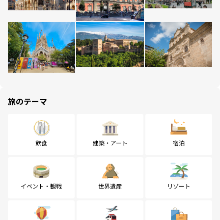
旅のテーマ
飲食
建築・アート
宿泊
イベント・観戦
世界遺産
リゾート