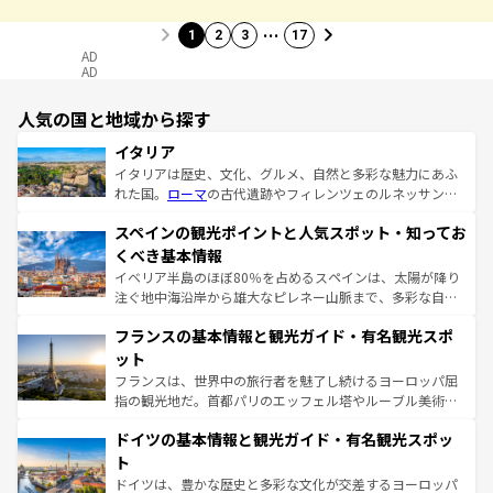
…
1
2
3
17
AD
AD
人気の国と地域から探す
イタリア
イタリアは歴史、文化、グルメ、自然と多彩な魅力にあふ
れた国。
ローマ
の古代遺跡やフィレンツェのルネッサンス
美術、ヴェネツィアの運河など、歴史あるスポットはもち
スペインの観光ポイントと人気スポット・知ってお
ろん、トスカーナの美しい田園風景やアマルフィ海岸の絶
景など、自然景観も見逃せない。観光の合間には、本場の
くべき基本情報
ピザやパスタなど、絶品のイタリア料理を堪能することも
イベリア半島のほぼ80％を占めるスペインは、太陽が降り
できる。朝目覚めてから夜眠るまで、すべての瞬間を楽し
注ぐ地中海沿岸から雄大なピレネー山脈まで、多彩な自然
ませてくれるイタリアで、忘れられない旅をしてみよう！
と文化が詰まったヨーロッパ屈指の旅行先だ。多様な地域
なお、新着のイタリア情報は
コンテンツ一覧
を参照してほ
フランスの基本情報と観光ガイド・有名観光スポ
文化が根付くこの国では、情熱的なフラメンコ、熱気あふ
しい。
れる闘牛、そして美味しいタパスが生活の一部となってい
ット
る。首都マドリードの洗練された雰囲気や、バルセロナの
フランスは、世界中の旅行者を魅了し続けるヨーロッパ屈
アートに溢れた街角から、地方では古代ローマ遺跡や中世
指の観光地だ。首都パリのエッフェル塔やルーブル美術館
の城塞都市、穏やかなビーチリゾートまで多彩な表情を見
といった象徴的なスポットから、田舎町の古風な美しさま
せる。地方によって風土や気候が異なるスペインはその個
ドイツの基本情報と観光ガイド・有名観光スポッ
で、幅広い魅力が詰まっている。華麗な宮殿、歴史的な大
性で訪れる人を魅了する。 なお、新着のスペイン情報は
コ
聖堂、美しいビーチ、そして豊かな自然が、訪れる者を心
ト
ンテンツ一覧
を参照してほしい。
から魅了する。また、フランスは美食の国としても知ら
ドイツは、豊かな歴史と多彩な文化が交差するヨーロッパ