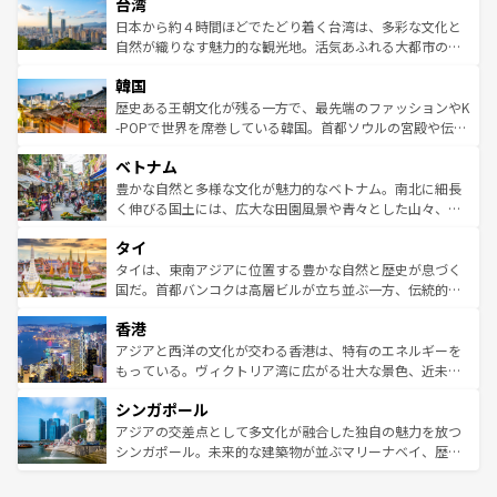
人々、おいしいローカルフードやハワイアンミュージッ
台湾
リアリーフや大陸中央部にそびえるウルル（エアーズロッ
ク、伝統的なフラダンスなど、すべてがハワイの魅力を彩
ク）、タスマニアの美しい原生林やケアンズの熱帯雨林な
日本から約４時間ほどでたどり着く台湾は、多彩な文化と
っている。訪れるたびに新しい発見と感動が待っているハ
ど、見どころがたくさん。また、カフェやワイン、オージ
自然が織りなす魅力的な観光地。活気あふれる大都市の台
ワイを、存分に味わってほしい。 なお、新着のハワイ情報
ービーフなどの食文化も豊かで、美味しいものであふれて
北やノスタルジックな町並みが人気な九份（ジォウフェ
は
コンテンツ一覧
を参照してほしい。
韓国
いる。アクティビティも充実しており、サーフィンやダイ
ン）、静ひつな山岳地帯である台湾東部など、都市の喧騒
ビング、ハイキングなど、アウトドア好きにはたまらな
と山間の静けさが共存しており、訪れる人に新しい発見と
歴史ある王朝文化が残る一方で、最先端のファッションやK
い。オーストラリアの多彩な魅力を存分に味わいつくそ
驚きをもたらしてくれる。また、奥深い台湾の食文化も魅
-POPで世界を席巻している韓国。首都ソウルの宮殿や伝統
う。 なお、新着のオーストラリア情報は
コンテンツ一覧
を
力で、夜市などの屋台グルメから高級料理、ヘルシーで美
家屋が並ぶエリアでは韓国の歴史と文化に浸ることがで
参照してほしい。
ベトナム
容にもいいと評判のスイーツなど、バラエティ豊かな料理
き、地方に足を延ばせば四季折々の自然美を楽しむことが
が味わえる。 なお、新着の台湾情報は
コンテンツ一覧
を参
できる。そして、キムチや焼肉、絶品のストリートフード
豊かな自然と多様な文化が魅力的なベトナム。南北に細長
照してほしい。
まで、さまざまな韓国料理が待っている。夜には、韓国な
く伸びる国土には、広大な田園風景や青々とした山々、世
らではのナイトライフも堪能できる。あたたかいホスピタ
界遺産に登録された壮大な自然景観が点在し、都市部では
タイ
リティに包まれながら、韓国の多彩な魅力を心ゆくまで味
急速な発展と共に伝統が息づく。ハノイの古い町並みやホ
わってみてほしい。 なお、新着の韓国情報は
コンテンツ一
ーチミン市のフランス統治時代の建物も、独特の雰囲気を
タイは、東南アジアに位置する豊かな自然と歴史が息づく
覧
を参照してほしい。
醸し出している。また、バラエティの豊かさとおいしさで
国だ。首都バンコクは高層ビルが立ち並ぶ一方、伝統的な
世界中の食通を魅了してやまないベトナム料理も魅力のひ
寺院や市場がいたるところに点在し、古きよき文化と現代
香港
とつ。フォーやバインミー、ベトナムコーヒーなどは、ぜ
の活気が交差している。北部ではチェンマイなどの山岳地
ひ現地で味わいたい。どの地域を訪れてもあたたかい人々
帯で自然と触れ合い、南部ではプーケットやクラビの美し
アジアと西洋の文化が交わる香港は、特有のエネルギーを
が旅行者を迎えてくれるので、きっと忘れられない旅にな
いビーチでリゾート気分を楽しむことができる。タイ料理
もっている。ヴィクトリア湾に広がる壮大な景色、近未来
るはずだ。 なお、新着のベトナム情報は
コンテンツ一覧
を
は世界的に有名で、屋台から高級レストランまで味覚を刺
的なアートスポット、そして歴史と現代が融合した町並
参照してほしい。
シンガポール
激する。気候は一年中温暖で、どの季節にも異なる楽しみ
み、どこを訪れても感動するはず。観光スポットが密集し
が待っている。親しみやすいタイの人々、仏教を中心とし
ており、効率よく見どころを回れるのも魅力。息をのむよ
アジアの交差点として多文化が融合した独自の魅力を放つ
た文化、そして多様な観光資源が、訪れる旅人を魅了し続
うな絶景から文化的な体験まで、香港を存分に楽しみ尽く
シンガポール。未来的な建築物が並ぶマリーナベイ、歴史
ける。 なお、新着のタイ情報は
コンテンツ一覧
を参照して
そう。 なお、新着の香港情報は
コンテンツ一覧
を参照して
と伝統を感じられるエスニックタウン、多数の緑豊かな公
ほしい。
ほしい。
園や自然保護区など、自然が調和した近代的な景観と文化