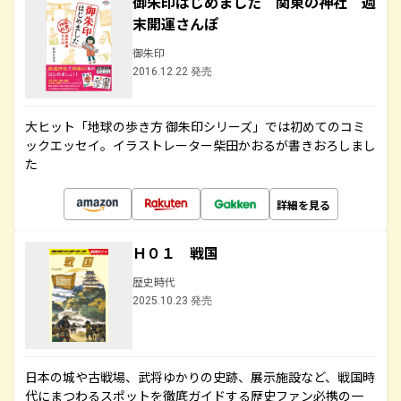
御朱印はじめました 関東の神社 週
末開運さんぽ
御朱印
2016.12.22 発売
大ヒット「地球の歩き方 御朱印シリーズ」では初めてのコミ
ックエッセイ。イラストレーター柴田かおるが書きおろしまし
た
詳細を見る
Ｈ０１ 戦国
歴史時代
2025.10.23 発売
日本の城や古戦場、武将ゆかりの史跡、展示施設など、戦国時
代にまつわるスポットを徹底ガイドする歴史ファン必携の一