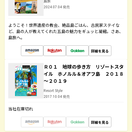
島旅
2024.07.04 発売
ようこそ！世界遺産の教会、絶品島ごはん、古民家ステイな
ど、島の人が教えてくれた五島の魅力をギュッと凝縮。さあ、
島旅へ。
詳細を見る
Ｒ０１ 地球の歩き方 リゾートスタ
イル ホノルル＆オアフ島 ２０１８
～２０１９
Resort Style
2017.10.04 発売
当社在庫切れ
詳細を見る