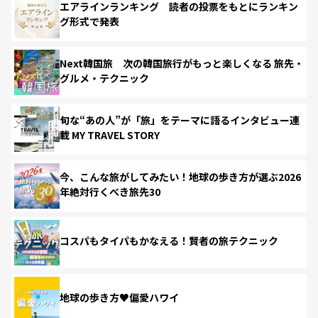
エアラインランキング 読者の投票をもとにランキン
グ形式で発表
Next韓国旅 次の韓国旅行がもっと楽しくなる 旅先・
グルメ・テクニック
旬な“あの人”が「旅」をテーマに語るインタビュー連
載 MY TRAVEL STORY
今、こんな旅がしてみたい！地球の歩き方が選ぶ2026
年絶対行くべき旅先30
コスパもタイパもかなえる！賢者の旅テクニック
地球の歩き方♥偏愛ハワイ