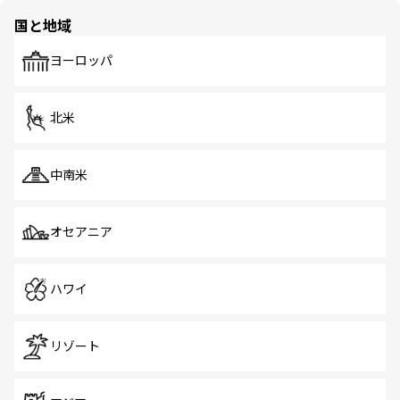
の多様性あふれるカラフルな町は、どこを歩いても新しい
国と地域
発見がある。さらに、治安のよさや充実した公共交通機関
も、旅行者にとっては魅力的なポイント。グルメも豊富
で、ホーカーズは地元の風情を楽しめる外せないスポット
ヨーロッパ
だ。訪れる人を飽きさせないシンガポールで、多様な魅力
を体感しよう。 なお、新着のシンガポール情報は
コンテン
ツ一覧
を参照してほしい。
北米
中南米
オセアニア
ハワイ
リゾート