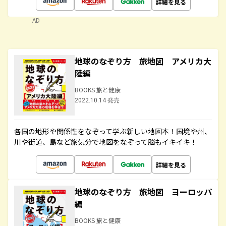
詳細を見る
AD
地球のなぞり方 旅地図 アメリカ大
陸編
BOOKS 旅と健康
2022.10.14 発売
各国の地形や関係性をなぞって学ぶ新しい地図本！国境や州、
川や街道、島など旅気分で地図をなぞって脳もイキイキ！
詳細を見る
地球のなぞり方 旅地図 ヨーロッパ
編
BOOKS 旅と健康