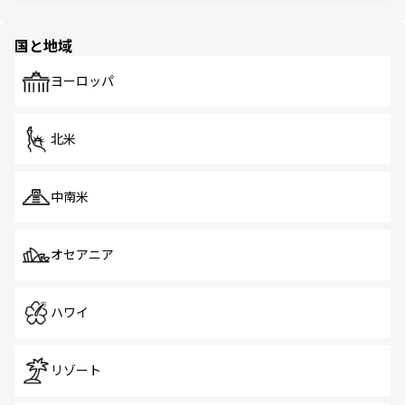
ほしい。
ほしい。
園や自然保護区など、自然が調和した近代的な景観と文化
の多様性あふれるカラフルな町は、どこを歩いても新しい
国と地域
発見がある。さらに、治安のよさや充実した公共交通機関
も、旅行者にとっては魅力的なポイント。グルメも豊富
で、ホーカーズは地元の風情を楽しめる外せないスポット
ヨーロッパ
だ。訪れる人を飽きさせないシンガポールで、多様な魅力
を体感しよう。 なお、新着のシンガポール情報は
コンテン
ツ一覧
を参照してほしい。
北米
中南米
オセアニア
ハワイ
リゾート