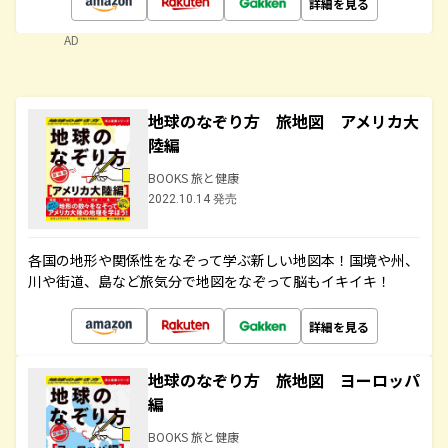
詳細を見る
AD
地球のなぞり方 旅地図 アメリカ大
陸編
BOOKS 旅と健康
2022.10.14 発売
各国の地形や関係性をなぞって学ぶ新しい地図本！国境や州、
川や街道、島など旅気分で地図をなぞって脳もイキイキ！
詳細を見る
地球のなぞり方 旅地図 ヨーロッパ
編
BOOKS 旅と健康