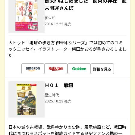
御朱印はじめました 関東の神社 週
末開運さんぽ
御朱印
2016.12.22 発売
大ヒット「地球の歩き方 御朱印シリーズ」では初めてのコミ
ックエッセイ。イラストレーター柴田かおるが書きおろしまし
た
詳細を見る
Ｈ０１ 戦国
歴史時代
2025.10.23 発売
日本の城や古戦場、武将ゆかりの史跡、展示施設など、戦国時
代にまつわるスポットを徹底ガイドする歴史ファン必携の一