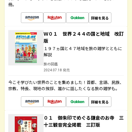
冊。
詳細を見る
Ｗ０１ 世界２４４の国と地域 改訂
版
１９７ヵ国と４７地域を旅の雑学とともに
解説
旅の図鑑
2024.07.18 発売
今こそ学びたい世界のことを集めました！首都、言語、民族、
宗教、特長、現地の挨拶、誰かに話したくなる旅の雑学も。
詳細を見る
０１ 御朱印でめぐる鎌倉のお寺 三
十三観音完全掲載 三訂版