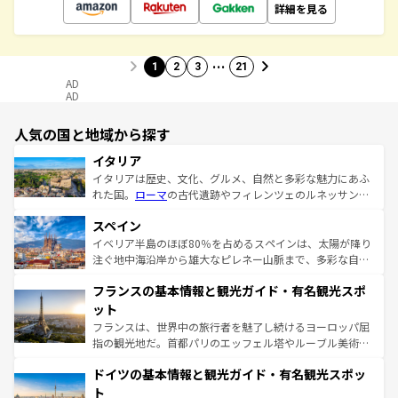
詳細を見る
…
1
2
3
21
AD
AD
人気の国と地域から探す
イタリア
イタリアは歴史、文化、グルメ、自然と多彩な魅力にあふ
れた国。
ローマ
の古代遺跡やフィレンツェのルネッサンス
美術、ヴェネツィアの運河など、歴史あるスポットはもち
スペイン
ろん、トスカーナの美しい田園風景やアマルフィ海岸の絶
景など、自然景観も見逃せない。観光の合間には、本場の
イベリア半島のほぼ80％を占めるスペインは、太陽が降り
ピザやパスタなど、絶品のイタリア料理を堪能することも
注ぐ地中海沿岸から雄大なピレネー山脈まで、多彩な自然
できる。朝目覚めてから夜眠るまで、すべての瞬間を楽し
と文化が詰まったヨーロッパ屈指の旅行先だ。多様な地域
フランスの基本情報と観光ガイド・有名観光スポ
ませてくれるイタリアで、忘れられない旅をしてみよう！
文化が根付くこの国では、情熱的なフラメンコ、熱気あふ
なお、新着のイタリア情報は
コンテンツ一覧
を参照してほ
れる闘牛、そして美味しいタパスが生活の一部となってい
ット
しい。
る。首都マドリードの洗練された雰囲気や、バルセロナの
フランスは、世界中の旅行者を魅了し続けるヨーロッパ屈
アートに溢れた街角から、地方では古代ローマ遺跡や中世
指の観光地だ。首都パリのエッフェル塔やルーブル美術館
の城塞都市、穏やかなビーチリゾートまで多彩な表情を見
といった象徴的なスポットから、田舎町の古風な美しさま
せる。地方によって風土や気候が異なるスペインはその個
ドイツの基本情報と観光ガイド・有名観光スポッ
で、幅広い魅力が詰まっている。華麗な宮殿、歴史的な大
性で訪れる人を魅了する。 なお、新着のスペイン情報は
コ
聖堂、美しいビーチ、そして豊かな自然が、訪れる者を心
ト