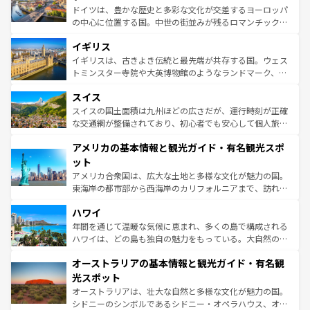
ンテンツ一覧
を参照してほしい。
から魅了する。また、フランスは美食の国としても知ら
ドイツは、豊かな歴史と多彩な文化が交差するヨーロッパ
れ、フランス料理はユネスコ無形文化遺産にも登録されて
の中心に位置する国。中世の街並みが残るロマンチック街
いる。シャンパンの発祥地であるランス、プロヴァンスの
道から、未来を先取りするようなモダンな都市まで多様な
香り高いラベンダー畑など、多彩な楽しみ方が可能だ。さ
イギリス
顔を持つこの国は、どこを歩いても飽きることがない。ベ
らに、パリ以外の地域にも魅力が溢れており、どの街角に
ルリンの文化的活気、バイエルン州のアルプスの絶景、そ
イギリスは、古きよき伝統と最先端が共存する国。ウェス
も豊かな歴史と文化が息づいている。パリ以外の個性あふ
してライン川沿いのワイン畑といった風景は必見。ビール
トミンスター寺院や大英博物館のようなランドマーク、歴
れる地方に足を運ぶとそれぞれで全く異なる文化を体験で
とソーセージを味わいながら地元の人と過ごす楽しい時間
史ある大学都市、美しい丘陵地帯や牧歌的な風景など、エ
きるだろう。 なお、新着のフランス情報は
コンテンツ一覧
スイス
は、お酒好きな人にはぜひ体験してほしい。 なお、新着の
リアごとに異なる魅力がある。また、優雅なアフタヌーン
を参照してほしい。
ドイツ情報は
コンテンツ一覧
を参照してほしい。
ティー、ビール好きにはたまらない英国パブ、サッカー観
スイスの国土面積は九州ほどの広さだが、運行時刻が正確
戦など、本場だからこそできる体験も豊富。イギリスを旅
な交通網が整備されており、初心者でも安心して個人旅行
して楽しみつくそう。 なお、新着のイギリス情報は
コンテ
を楽しめる。日本同様に時刻表どおりの旅が可能だ。中世
アメリカの基本情報と観光ガイド・有名観光スポ
ンツ一覧
を参照してほしい。
の建物がそのまま残る町や、スイスならではのユニークな
博物館もあり、アルプス観光だけでなく町歩きも満喫する
ット
ことができる。国民の所得が高いため物価も高いが、旅行
アメリカ合衆国は、広大な土地と多様な文化が魅力の国。
者向けの交通パス提供のサービスもあり、うまく活用すれ
東海岸の都市部から西海岸のカリフォルニアまで、訪れる
ば市内交通費無料で観光を楽しむこともできる。 なお、新
場所ごとに異なる風景と体験が待っている。ニューヨーク
着のスイス情報は
コンテンツ一覧
を参照してほしい。
ハワイ
のような巨大都市は、観光、ショッピング、エンターテイ
ンメントが詰まった刺激的なスポットだ。一方、アメリカ
年間を通じて温暖な気候に恵まれ、多くの島で構成される
西部には大自然が広がり、グランドキャニオンやイエロー
ハワイは、どの島も独自の魅力をもっている。大自然の神
ストーン国立公園といった絶景が堪能できる。さらに、南
秘を感じたいなら、火山が生み出した壮大な景観を誇るハ
オーストラリアの基本情報と観光ガイド・有名観
部のニューオーリンズでは、音楽と美食が融合した独特の
ワイ島は見逃せない。また、定番の観光地といえばオアフ
文化が魅力。旅行者はアメリカの各地域で異なる魅力を楽
島だが、静かな自然を求めるならマウイ島やカウアイ島が
光スポット
しみながら、その多様性と豊かな歴史を感じることができ
おすすめ。エメラルドグリーンに輝く海をはじめ、豊かな
オーストラリアは、壮大な自然と多様な文化が魅力の国。
るだろう。車でのロードトリップや列車の旅も、アメリカ
文化や歴史が息づいている。「アロハスピリット」と呼ば
シドニーのシンボルであるシドニー・オペラハウス、オー