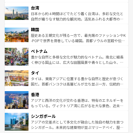
ならではの贅沢な旅のスタイルだ。 なお、新着のアメリカ
れるおもてなしの心で訪れる人々を迎えてくれるハワイの
ストラリア東海岸北部に広がる大サンゴ礁地帯グレートバ
情報は
コンテンツ一覧
を参照してほしい。
人々、おいしいローカルフードやハワイアンミュージッ
台湾
リアリーフや大陸中央部にそびえるウルル（エアーズロッ
ク、伝統的なフラダンスなど、すべてがハワイの魅力を彩
ク）、タスマニアの美しい原生林やケアンズの熱帯雨林な
日本から約４時間ほどでたどり着く台湾は、多彩な文化と
っている。訪れるたびに新しい発見と感動が待っているハ
ど、見どころがたくさん。また、カフェやワイン、オージ
自然が織りなす魅力的な観光地。活気あふれる大都市の台
ワイを、存分に味わってほしい。 なお、新着のハワイ情報
ービーフなどの食文化も豊かで、美味しいものであふれて
北やノスタルジックな町並みが人気な九份（ジォウフェ
は
コンテンツ一覧
を参照してほしい。
韓国
いる。アクティビティも充実しており、サーフィンやダイ
ン）、静ひつな山岳地帯である台湾東部など、都市の喧騒
ビング、ハイキングなど、アウトドア好きにはたまらな
と山間の静けさが共存しており、訪れる人に新しい発見と
歴史ある王朝文化が残る一方で、最先端のファッションやK
い。オーストラリアの多彩な魅力を存分に味わいつくそ
驚きをもたらしてくれる。また、奥深い台湾の食文化も魅
-POPで世界を席巻している韓国。首都ソウルの宮殿や伝統
う。 なお、新着のオーストラリア情報は
コンテンツ一覧
を
力で、夜市などの屋台グルメから高級料理、ヘルシーで美
家屋が並ぶエリアでは韓国の歴史と文化に浸ることがで
参照してほしい。
ベトナム
容にもいいと評判のスイーツなど、バラエティ豊かな料理
き、地方に足を延ばせば四季折々の自然美を楽しむことが
が味わえる。 なお、新着の台湾情報は
コンテンツ一覧
を参
できる。そして、キムチや焼肉、絶品のストリートフード
豊かな自然と多様な文化が魅力的なベトナム。南北に細長
照してほしい。
まで、さまざまな韓国料理が待っている。夜には、韓国な
く伸びる国土には、広大な田園風景や青々とした山々、世
らではのナイトライフも堪能できる。あたたかいホスピタ
界遺産に登録された壮大な自然景観が点在し、都市部では
タイ
リティに包まれながら、韓国の多彩な魅力を心ゆくまで味
急速な発展と共に伝統が息づく。ハノイの古い町並みやホ
わってみてほしい。 なお、新着の韓国情報は
コンテンツ一
ーチミン市のフランス統治時代の建物も、独特の雰囲気を
タイは、東南アジアに位置する豊かな自然と歴史が息づく
覧
を参照してほしい。
醸し出している。また、バラエティの豊かさとおいしさで
国だ。首都バンコクは高層ビルが立ち並ぶ一方、伝統的な
世界中の食通を魅了してやまないベトナム料理も魅力のひ
寺院や市場がいたるところに点在し、古きよき文化と現代
香港
とつ。フォーやバインミー、ベトナムコーヒーなどは、ぜ
の活気が交差している。北部ではチェンマイなどの山岳地
ひ現地で味わいたい。どの地域を訪れてもあたたかい人々
帯で自然と触れ合い、南部ではプーケットやクラビの美し
アジアと西洋の文化が交わる香港は、特有のエネルギーを
が旅行者を迎えてくれるので、きっと忘れられない旅にな
いビーチでリゾート気分を楽しむことができる。タイ料理
もっている。ヴィクトリア湾に広がる壮大な景色、近未来
るはずだ。 なお、新着のベトナム情報は
コンテンツ一覧
を
は世界的に有名で、屋台から高級レストランまで味覚を刺
的なアートスポット、そして歴史と現代が融合した町並
参照してほしい。
シンガポール
激する。気候は一年中温暖で、どの季節にも異なる楽しみ
み、どこを訪れても感動するはず。観光スポットが密集し
が待っている。親しみやすいタイの人々、仏教を中心とし
ており、効率よく見どころを回れるのも魅力。息をのむよ
アジアの交差点として多文化が融合した独自の魅力を放つ
た文化、そして多様な観光資源が、訪れる旅人を魅了し続
うな絶景から文化的な体験まで、香港を存分に楽しみ尽く
シンガポール。未来的な建築物が並ぶマリーナベイ、歴史
ける。 なお、新着のタイ情報は
コンテンツ一覧
を参照して
そう。 なお、新着の香港情報は
コンテンツ一覧
を参照して
と伝統を感じられるエスニックタウン、多数の緑豊かな公