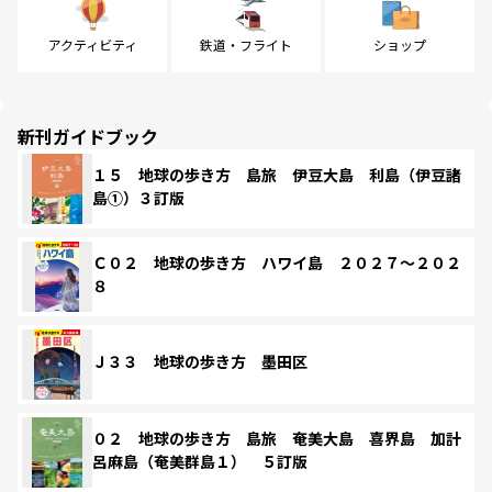
アクティビティ
鉄道・フライト
ショップ
新刊ガイドブック
１５ 地球の歩き方 島旅 伊豆大島 利島（伊豆諸
島①）３訂版
Ｃ０２ 地球の歩き方 ハワイ島 ２０２７～２０２
８
Ｊ３３ 地球の歩き方 墨田区
０２ 地球の歩き方 島旅 奄美大島 喜界島 加計
呂麻島（奄美群島１） ５訂版