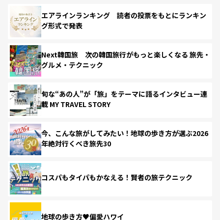
エアラインランキング 読者の投票をもとにランキン
グ形式で発表
Next韓国旅 次の韓国旅行がもっと楽しくなる 旅先・
グルメ・テクニック
旬な“あの人”が「旅」をテーマに語るインタビュー連
載 MY TRAVEL STORY
今、こんな旅がしてみたい！地球の歩き方が選ぶ2026
年絶対行くべき旅先30
コスパもタイパもかなえる！賢者の旅テクニック
地球の歩き方♥偏愛ハワイ