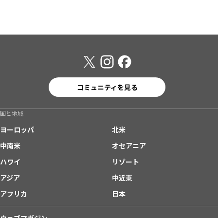
コミュニティを見る
国と地域
ヨーロッパ
北米
中南米
オセアニア
ハワイ
リゾート
アジア
中近東
アフリカ
日本
ウェブマガジン