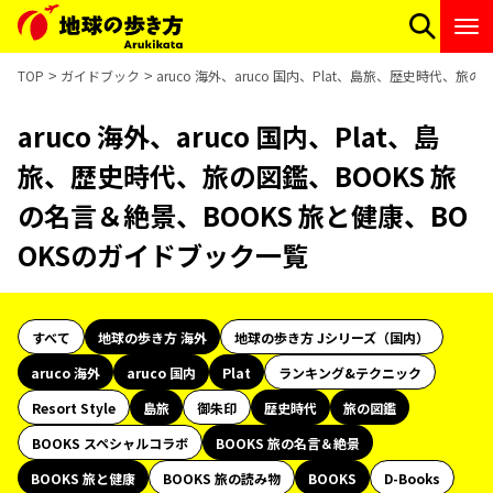
TOP
ガイドブック
aruco 海外、aruco 国内、Plat、島旅、歴史時代、
aruco 海外、aruco 国内、Plat、島
旅、歴史時代、旅の図鑑、BOOKS 旅
の名言＆絶景、BOOKS 旅と健康、BO
OKSのガイドブック一覧
すべて
地球の歩き方 海外
地球の歩き方 Jシリーズ（国内）
aruco 海外
aruco 国内
Plat
ランキング&テクニック
Resort Style
島旅
御朱印
歴史時代
旅の図鑑
BOOKS スペシャルコラボ
BOOKS 旅の名言＆絶景
BOOKS 旅と健康
BOOKS 旅の読み物
BOOKS
D-Books