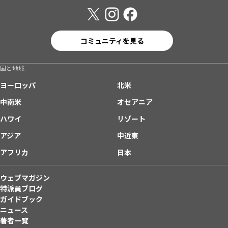
コミュニティを見る
国と地域
ヨーロッパ
北米
中南米
オセアニア
ハワイ
リゾート
アジア
中近東
アフリカ
日本
ウェブマガジン
特派員ブログ
ガイドブック
ニュース
著者一覧