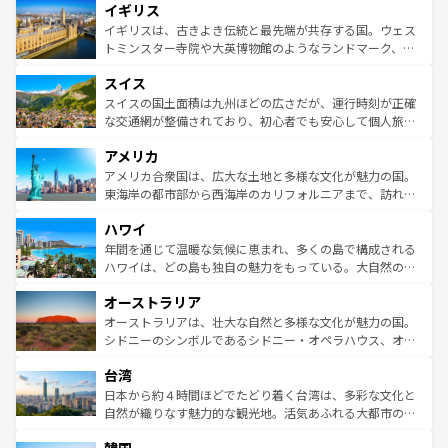
イギリス
いる。シャンパンの発祥地であるランス、プロヴァンスの
顔を持つこの国は、どこを歩いても飽きることがない。ベ
香り高いラベンダー畑など、多彩な楽しみ方が可能だ。さ
ルリンの文化的活気、バイエルン州のアルプスの絶景、そ
イギリスは、古きよき伝統と最先端が共存する国。ウェス
らに、パリ以外の地域にも魅力が溢れており、どの街角に
してライン川沿いのワイン畑といった風景は必見。ビール
トミンスター寺院や大英博物館のようなランドマーク、歴
も豊かな歴史と文化が息づいている。パリ以外の個性あふ
とソーセージを味わいながら地元の人と過ごす楽しい時間
史ある大学都市、美しい丘陵地帯や牧歌的な風景など、エ
れる地方に足を運ぶとそれぞれで全く異なる文化を体験で
スイス
は、お酒好きな人にはぜひ体験してほしい。 なお、新着の
リアごとに異なる魅力がある。また、優雅なアフタヌーン
きるだろう。 なお、新着のフランス情報は
コンテンツ一覧
ドイツ情報は
コンテンツ一覧
を参照してほしい。
ティー、ビール好きにはたまらない英国パブ、サッカー観
スイスの国土面積は九州ほどの広さだが、運行時刻が正確
を参照してほしい。
戦など、本場だからこそできる体験も豊富。イギリスを旅
な交通網が整備されており、初心者でも安心して個人旅行
して楽しみつくそう。 なお、新着のイギリス情報は
コンテ
を楽しめる。日本同様に時刻表どおりの旅が可能だ。中世
アメリカ
ンツ一覧
を参照してほしい。
の建物がそのまま残る町や、スイスならではのユニークな
博物館もあり、アルプス観光だけでなく町歩きも満喫する
アメリカ合衆国は、広大な土地と多様な文化が魅力の国。
ことができる。国民の所得が高いため物価も高いが、旅行
東海岸の都市部から西海岸のカリフォルニアまで、訪れる
者向けの交通パス提供のサービスもあり、うまく活用すれ
場所ごとに異なる風景と体験が待っている。ニューヨーク
ハワイ
ば市内交通費無料で観光を楽しむこともできる。 なお、新
のような巨大都市は、観光、ショッピング、エンターテイ
着のスイス情報は
コンテンツ一覧
を参照してほしい。
ンメントが詰まった刺激的なスポットだ。一方、アメリカ
年間を通じて温暖な気候に恵まれ、多くの島で構成される
西部には大自然が広がり、グランドキャニオンやイエロー
ハワイは、どの島も独自の魅力をもっている。大自然の神
ストーン国立公園といった絶景が堪能できる。さらに、南
秘を感じたいなら、火山が生み出した壮大な景観を誇るハ
オーストラリア
部のニューオーリンズでは、音楽と美食が融合した独特の
ワイ島は見逃せない。また、定番の観光地といえばオアフ
文化が魅力。旅行者はアメリカの各地域で異なる魅力を楽
島だが、静かな自然を求めるならマウイ島やカウアイ島が
オーストラリアは、壮大な自然と多様な文化が魅力の国。
しみながら、その多様性と豊かな歴史を感じることができ
おすすめ。エメラルドグリーンに輝く海をはじめ、豊かな
シドニーのシンボルであるシドニー・オペラハウス、オー
るだろう。車でのロードトリップや列車の旅も、アメリカ
文化や歴史が息づいている。「アロハスピリット」と呼ば
ストラリア東海岸北部に広がる大サンゴ礁地帯グレートバ
ならではの贅沢な旅のスタイルだ。 なお、新着のアメリカ
台湾
れるおもてなしの心で訪れる人々を迎えてくれるハワイの
リアリーフや大陸中央部にそびえるウルル（エアーズロッ
情報は
コンテンツ一覧
を参照してほしい。
人々、おいしいローカルフードやハワイアンミュージッ
ク）、タスマニアの美しい原生林やケアンズの熱帯雨林な
日本から約４時間ほどでたどり着く台湾は、多彩な文化と
ク、伝統的なフラダンスなど、すべてがハワイの魅力を彩
ど、見どころがたくさん。また、カフェやワイン、オージ
自然が織りなす魅力的な観光地。活気あふれる大都市の台
っている。訪れるたびに新しい発見と感動が待っているハ
ービーフなどの食文化も豊かで、美味しいものであふれて
北やノスタルジックな町並みが人気な九份（ジォウフェ
ワイを、存分に味わってほしい。 なお、新着のハワイ情報
いる。アクティビティも充実しており、サーフィンやダイ