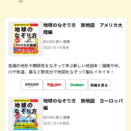
AD
地球のなぞり方 旅地図 アメリカ大
陸編
BOOKS 旅と健康
2022.10.14 発売
各国の地形や関係性をなぞって学ぶ新しい地図本！国境や州、
川や街道、島など旅気分で地図をなぞって脳もイキイキ！
詳細を見る
地球のなぞり方 旅地図 ヨーロッパ
編
BOOKS 旅と健康
2022.10.14 発売