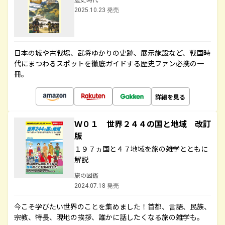
2025.10.23 発売
日本の城や古戦場、武将ゆかりの史跡、展示施設など、戦国時
代にまつわるスポットを徹底ガイドする歴史ファン必携の一
冊。
詳細を見る
Ｗ０１ 世界２４４の国と地域 改訂
版
１９７ヵ国と４７地域を旅の雑学とともに
解説
旅の図鑑
2024.07.18 発売
今こそ学びたい世界のことを集めました！首都、言語、民族、
宗教、特長、現地の挨拶、誰かに話したくなる旅の雑学も。