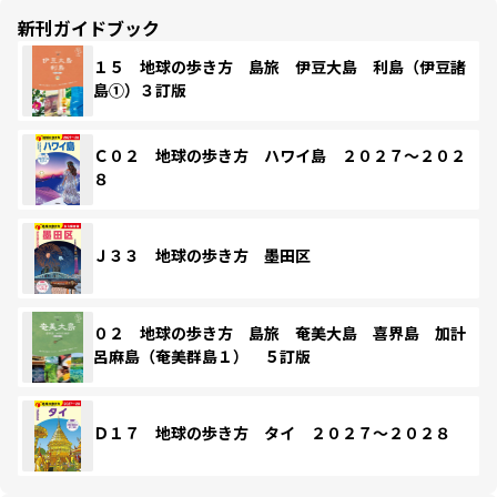
新刊ガイドブック
１５ 地球の歩き方 島旅 伊豆大島 利島（伊豆諸
島①）３訂版
Ｃ０２ 地球の歩き方 ハワイ島 ２０２７～２０２
８
Ｊ３３ 地球の歩き方 墨田区
０２ 地球の歩き方 島旅 奄美大島 喜界島 加計
呂麻島（奄美群島１） ５訂版
Ｄ１７ 地球の歩き方 タイ ２０２７～２０２８