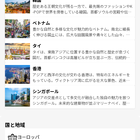
韓国
ン）、静ひつな山岳地帯である台湾東部など、都市の喧騒
は
コンテンツ一覧
を参照してほしい。
ビング、ハイキングなど、アウトドア好きにはたまらな
と山間の静けさが共存しており、訪れる人に新しい発見と
歴史ある王朝文化が残る一方で、最先端のファッションやK
い。オーストラリアの多彩な魅力を存分に味わいつくそ
驚きをもたらしてくれる。また、奥深い台湾の食文化も魅
-POPで世界を席巻している韓国。首都ソウルの宮殿や伝統
う。 なお、新着のオーストラリア情報は
コンテンツ一覧
を
力で、夜市などの屋台グルメから高級料理、ヘルシーで美
家屋が並ぶエリアでは韓国の歴史と文化に浸ることがで
参照してほしい。
ベトナム
容にもいいと評判のスイーツなど、バラエティ豊かな料理
き、地方に足を延ばせば四季折々の自然美を楽しむことが
が味わえる。 なお、新着の台湾情報は
コンテンツ一覧
を参
できる。そして、キムチや焼肉、絶品のストリートフード
豊かな自然と多様な文化が魅力的なベトナム。南北に細長
照してほしい。
まで、さまざまな韓国料理が待っている。夜には、韓国な
く伸びる国土には、広大な田園風景や青々とした山々、世
らではのナイトライフも堪能できる。あたたかいホスピタ
界遺産に登録された壮大な自然景観が点在し、都市部では
タイ
リティに包まれながら、韓国の多彩な魅力を心ゆくまで味
急速な発展と共に伝統が息づく。ハノイの古い町並みやホ
わってみてほしい。 なお、新着の韓国情報は
コンテンツ一
ーチミン市のフランス統治時代の建物も、独特の雰囲気を
タイは、東南アジアに位置する豊かな自然と歴史が息づく
覧
を参照してほしい。
醸し出している。また、バラエティの豊かさとおいしさで
国だ。首都バンコクは高層ビルが立ち並ぶ一方、伝統的な
世界中の食通を魅了してやまないベトナム料理も魅力のひ
寺院や市場がいたるところに点在し、古きよき文化と現代
香港
とつ。フォーやバインミー、ベトナムコーヒーなどは、ぜ
の活気が交差している。北部ではチェンマイなどの山岳地
ひ現地で味わいたい。どの地域を訪れてもあたたかい人々
帯で自然と触れ合い、南部ではプーケットやクラビの美し
アジアと西洋の文化が交わる香港は、特有のエネルギーを
が旅行者を迎えてくれるので、きっと忘れられない旅にな
いビーチでリゾート気分を楽しむことができる。タイ料理
もっている。ヴィクトリア湾に広がる壮大な景色、近未来
るはずだ。 なお、新着のベトナム情報は
コンテンツ一覧
を
は世界的に有名で、屋台から高級レストランまで味覚を刺
的なアートスポット、そして歴史と現代が融合した町並
参照してほしい。
シンガポール
激する。気候は一年中温暖で、どの季節にも異なる楽しみ
み、どこを訪れても感動するはず。観光スポットが密集し
が待っている。親しみやすいタイの人々、仏教を中心とし
ており、効率よく見どころを回れるのも魅力。息をのむよ
アジアの交差点として多文化が融合した独自の魅力を放つ
た文化、そして多様な観光資源が、訪れる旅人を魅了し続
うな絶景から文化的な体験まで、香港を存分に楽しみ尽く
シンガポール。未来的な建築物が並ぶマリーナベイ、歴史
ける。 なお、新着のタイ情報は
コンテンツ一覧
を参照して
そう。 なお、新着の香港情報は
コンテンツ一覧
を参照して
と伝統を感じられるエスニックタウン、多数の緑豊かな公
ほしい。
ほしい。
園や自然保護区など、自然が調和した近代的な景観と文化
の多様性あふれるカラフルな町は、どこを歩いても新しい
国と地域
発見がある。さらに、治安のよさや充実した公共交通機関
も、旅行者にとっては魅力的なポイント。グルメも豊富
で、ホーカーズは地元の風情を楽しめる外せないスポット
ヨーロッパ