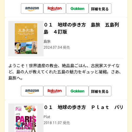
詳細を見る
０１ 地球の歩き方 島旅 五島列
島 ４訂版
島旅
2024.07.04 発売
ようこそ！世界遺産の教会、絶品島ごはん、古民家ステイな
ど、島の人が教えてくれた五島の魅力をギュッと凝縮。さあ、
島旅へ。
詳細を見る
０１ 地球の歩き方 Ｐｌａｔ パリ
Plat
2018.11.07 発売