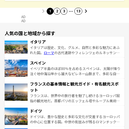
…
1
2
3
13
AD
AD
人気の国と地域から探す
イタリア
イタリアは歴史、文化、グルメ、自然と多彩な魅力にあふ
れた国。
ローマ
の古代遺跡やフィレンツェのルネッサンス
美術、ヴェネツィアの運河など、歴史あるスポットはもち
スペイン
ろん、トスカーナの美しい田園風景やアマルフィ海岸の絶
景など、自然景観も見逃せない。観光の合間には、本場の
イベリア半島のほぼ80％を占めるスペインは、太陽が降り
ピザやパスタなど、絶品のイタリア料理を堪能することも
注ぐ地中海沿岸から雄大なピレネー山脈まで、多彩な自然
できる。朝目覚めてから夜眠るまで、すべての瞬間を楽し
と文化が詰まったヨーロッパ屈指の旅行先だ。多様な地域
フランスの基本情報と観光ガイド・有名観光スポ
ませてくれるイタリアで、忘れられない旅をしてみよう！
文化が根付くこの国では、情熱的なフラメンコ、熱気あふ
なお、新着のイタリア情報は
コンテンツ一覧
を参照してほ
れる闘牛、そして美味しいタパスが生活の一部となってい
ット
しい。
る。首都マドリードの洗練された雰囲気や、バルセロナの
フランスは、世界中の旅行者を魅了し続けるヨーロッパ屈
アートに溢れた街角から、地方では古代ローマ遺跡や中世
指の観光地だ。首都パリのエッフェル塔やルーブル美術館
の城塞都市、穏やかなビーチリゾートまで多彩な表情を見
といった象徴的なスポットから、田舎町の古風な美しさま
せる。地方によって風土や気候が異なるスペインはその個
ドイツ
で、幅広い魅力が詰まっている。華麗な宮殿、歴史的な大
性で訪れる人を魅了する。 なお、新着のスペイン情報は
コ
聖堂、美しいビーチ、そして豊かな自然が、訪れる者を心
ドイツは、豊かな歴史と多彩な文化が交差するヨーロッパ
ンテンツ一覧
を参照してほしい。
から魅了する。また、フランスは美食の国としても知ら
の中心に位置する国。中世の街並みが残るロマンチック街
れ、フランス料理はユネスコ無形文化遺産にも登録されて
道から、未来を先取りするようなモダンな都市まで多様な