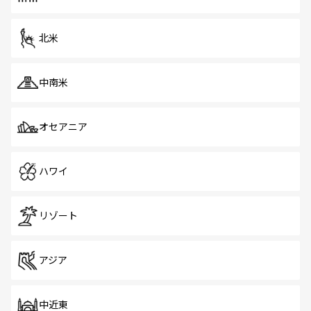
だ。訪れる人を飽きさせないシンガポールで、多様な魅力
を体感しよう。 なお、新着のシンガポール情報は
コンテン
ツ一覧
を参照してほしい。
北米
中南米
オセアニア
ハワイ
リゾート
アジア
中近東