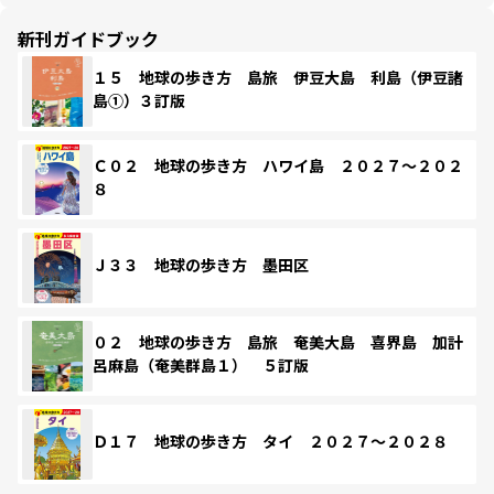
新刊ガイドブック
１５ 地球の歩き方 島旅 伊豆大島 利島（伊豆諸
島①）３訂版
Ｃ０２ 地球の歩き方 ハワイ島 ２０２７～２０２
８
Ｊ３３ 地球の歩き方 墨田区
０２ 地球の歩き方 島旅 奄美大島 喜界島 加計
呂麻島（奄美群島１） ５訂版
Ｄ１７ 地球の歩き方 タイ ２０２７～２０２８