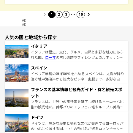
…
1
2
3
10
AD
AD
人気の国と地域から探す
イタリア
イタリアは歴史、文化、グルメ、自然と多彩な魅力にあふ
れた国。
ローマ
の古代遺跡やフィレンツェのルネッサンス
美術、ヴェネツィアの運河など、歴史あるスポットはもち
スペイン
ろん、トスカーナの美しい田園風景やアマルフィ海岸の絶
景など、自然景観も見逃せない。観光の合間には、本場の
イベリア半島のほぼ80％を占めるスペインは、太陽が降り
ピザやパスタなど、絶品のイタリア料理を堪能することも
注ぐ地中海沿岸から雄大なピレネー山脈まで、多彩な自然
できる。朝目覚めてから夜眠るまで、すべての瞬間を楽し
と文化が詰まったヨーロッパ屈指の旅行先だ。多様な地域
フランスの基本情報と観光ガイド・有名観光スポ
ませてくれるイタリアで、忘れられない旅をしてみよう！
文化が根付くこの国では、情熱的なフラメンコ、熱気あふ
なお、新着のイタリア情報は
コンテンツ一覧
を参照してほ
れる闘牛、そして美味しいタパスが生活の一部となってい
ット
しい。
る。首都マドリードの洗練された雰囲気や、バルセロナの
フランスは、世界中の旅行者を魅了し続けるヨーロッパ屈
アートに溢れた街角から、地方では古代ローマ遺跡や中世
指の観光地だ。首都パリのエッフェル塔やルーブル美術館
の城塞都市、穏やかなビーチリゾートまで多彩な表情を見
といった象徴的なスポットから、田舎町の古風な美しさま
せる。地方によって風土や気候が異なるスペインはその個
ドイツ
で、幅広い魅力が詰まっている。華麗な宮殿、歴史的な大
性で訪れる人を魅了する。 なお、新着のスペイン情報は
コ
聖堂、美しいビーチ、そして豊かな自然が、訪れる者を心
ドイツは、豊かな歴史と多彩な文化が交差するヨーロッパ
ンテンツ一覧
を参照してほしい。
から魅了する。また、フランスは美食の国としても知ら
の中心に位置する国。中世の街並みが残るロマンチック街