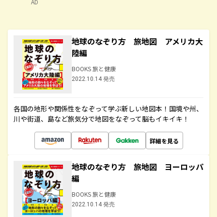
AD
地球のなぞり方 旅地図 アメリカ大
陸編
BOOKS 旅と健康
2022.10.14 発売
各国の地形や関係性をなぞって学ぶ新しい地図本！国境や州、
川や街道、島など旅気分で地図をなぞって脳もイキイキ！
詳細を見る
地球のなぞり方 旅地図 ヨーロッパ
編
BOOKS 旅と健康
2022.10.14 発売