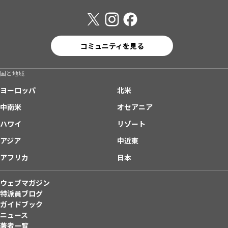
コミュニティを見る
国と地域
ヨーロッパ
北米
中南米
オセアニア
ハワイ
リゾート
アジア
中近東
アフリカ
日本
ウェブマガジン
特派員ブログ
ガイドブック
ニュース
著者一覧