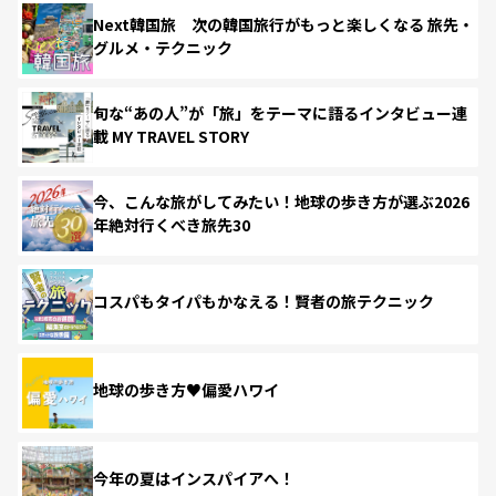
Next韓国旅 次の韓国旅行がもっと楽しくなる 旅先・
グルメ・テクニック
旬な“あの人”が「旅」をテーマに語るインタビュー連
載 MY TRAVEL STORY
今、こんな旅がしてみたい！地球の歩き方が選ぶ2026
年絶対行くべき旅先30
コスパもタイパもかなえる！賢者の旅テクニック
地球の歩き方♥偏愛ハワイ
今年の夏はインスパイアへ！