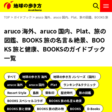
TOP
ガイドブック
aruco 海外、aruco 国内、Plat、旅の図鑑、BOOK
aruco 海外、aruco 国内、Plat、旅の
図鑑、BOOKS 旅の名言＆絶景、BOO
KS 旅と健康、BOOKSのガイドブック
一覧
すべて
地球の歩き方 海外
地球の歩き方 Jシリーズ（国内）
aruco 海外
aruco 国内
Plat
ランキング&テクニック
Resort Style
島旅
御朱印
歴史時代
旅の図鑑
BOOKS スペシャルコラボ
BOOKS 旅の名言＆絶景
BOOKS 旅と健康
BOOKS 旅の読み物
BOOKS
D-Books