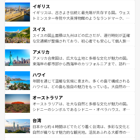
れ、フランス料理はユネスコ無形文化遺産にも登録されて
道から、未来を先取りするようなモダンな都市まで多様な
イギリス
いる。シャンパンの発祥地であるランス、プロヴァンスの
顔を持つこの国は、どこを歩いても飽きることがない。ベ
香り高いラベンダー畑など、多彩な楽しみ方が可能だ。さ
ルリンの文化的活気、バイエルン州のアルプスの絶景、そ
イギリスは、古きよき伝統と最先端が共存する国。ウェス
らに、パリ以外の地域にも魅力が溢れており、どの街角に
してライン川沿いのワイン畑といった風景は必見。ビール
トミンスター寺院や大英博物館のようなランドマーク、歴
も豊かな歴史と文化が息づいている。パリ以外の個性あふ
とソーセージを味わいながら地元の人と過ごす楽しい時間
史ある大学都市、美しい丘陵地帯や牧歌的な風景など、エ
れる地方に足を運ぶとそれぞれで全く異なる文化を体験で
スイス
は、お酒好きな人にはぜひ体験してほしい。 なお、新着の
リアごとに異なる魅力がある。また、優雅なアフタヌーン
きるだろう。 なお、新着のフランス情報は
コンテンツ一覧
ドイツ情報は
コンテンツ一覧
を参照してほしい。
ティー、ビール好きにはたまらない英国パブ、サッカー観
スイスの国土面積は九州ほどの広さだが、運行時刻が正確
を参照してほしい。
戦など、本場だからこそできる体験も豊富。イギリスを旅
な交通網が整備されており、初心者でも安心して個人旅行
して楽しみつくそう。 なお、新着のイギリス情報は
コンテ
を楽しめる。日本同様に時刻表どおりの旅が可能だ。中世
アメリカ
ンツ一覧
を参照してほしい。
の建物がそのまま残る町や、スイスならではのユニークな
博物館もあり、アルプス観光だけでなく町歩きも満喫する
アメリカ合衆国は、広大な土地と多様な文化が魅力の国。
ことができる。国民の所得が高いため物価も高いが、旅行
東海岸の都市部から西海岸のカリフォルニアまで、訪れる
者向けの交通パス提供のサービスもあり、うまく活用すれ
場所ごとに異なる風景と体験が待っている。ニューヨーク
ハワイ
ば市内交通費無料で観光を楽しむこともできる。 なお、新
のような巨大都市は、観光、ショッピング、エンターテイ
着のスイス情報は
コンテンツ一覧
を参照してほしい。
ンメントが詰まった刺激的なスポットだ。一方、アメリカ
年間を通じて温暖な気候に恵まれ、多くの島で構成される
西部には大自然が広がり、グランドキャニオンやイエロー
ハワイは、どの島も独自の魅力をもっている。大自然の神
ストーン国立公園といった絶景が堪能できる。さらに、南
秘を感じたいなら、火山が生み出した壮大な景観を誇るハ
オーストラリア
部のニューオーリンズでは、音楽と美食が融合した独特の
ワイ島は見逃せない。また、定番の観光地といえばオアフ
文化が魅力。旅行者はアメリカの各地域で異なる魅力を楽
島だが、静かな自然を求めるならマウイ島やカウアイ島が
オーストラリアは、壮大な自然と多様な文化が魅力の国。
しみながら、その多様性と豊かな歴史を感じることができ
おすすめ。エメラルドグリーンに輝く海をはじめ、豊かな
シドニーのシンボルであるシドニー・オペラハウス、オー
るだろう。車でのロードトリップや列車の旅も、アメリカ
文化や歴史が息づいている。「アロハスピリット」と呼ば
ストラリア東海岸北部に広がる大サンゴ礁地帯グレートバ
ならではの贅沢な旅のスタイルだ。 なお、新着のアメリカ
台湾
れるおもてなしの心で訪れる人々を迎えてくれるハワイの
リアリーフや大陸中央部にそびえるウルル（エアーズロッ
情報は
コンテンツ一覧
を参照してほしい。
人々、おいしいローカルフードやハワイアンミュージッ
ク）、タスマニアの美しい原生林やケアンズの熱帯雨林な
日本から約４時間ほどでたどり着く台湾は、多彩な文化と
ク、伝統的なフラダンスなど、すべてがハワイの魅力を彩
ど、見どころがたくさん。また、カフェやワイン、オージ
自然が織りなす魅力的な観光地。活気あふれる大都市の台
っている。訪れるたびに新しい発見と感動が待っているハ
ービーフなどの食文化も豊かで、美味しいものであふれて
北やノスタルジックな町並みが人気な九份（ジォウフェ