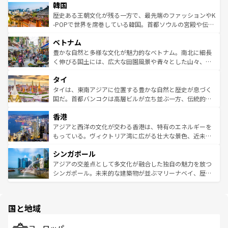
ワイを、存分に味わってほしい。 なお、新着のハワイ情報
韓国
いる。アクティビティも充実しており、サーフィンやダイ
ン）、静ひつな山岳地帯である台湾東部など、都市の喧騒
は
コンテンツ一覧
を参照してほしい。
ビング、ハイキングなど、アウトドア好きにはたまらな
と山間の静けさが共存しており、訪れる人に新しい発見と
歴史ある王朝文化が残る一方で、最先端のファッションやK
い。オーストラリアの多彩な魅力を存分に味わいつくそ
驚きをもたらしてくれる。また、奥深い台湾の食文化も魅
-POPで世界を席巻している韓国。首都ソウルの宮殿や伝統
う。 なお、新着のオーストラリア情報は
コンテンツ一覧
を
力で、夜市などの屋台グルメから高級料理、ヘルシーで美
家屋が並ぶエリアでは韓国の歴史と文化に浸ることがで
参照してほしい。
ベトナム
容にもいいと評判のスイーツなど、バラエティ豊かな料理
き、地方に足を延ばせば四季折々の自然美を楽しむことが
が味わえる。 なお、新着の台湾情報は
コンテンツ一覧
を参
できる。そして、キムチや焼肉、絶品のストリートフード
豊かな自然と多様な文化が魅力的なベトナム。南北に細長
照してほしい。
まで、さまざまな韓国料理が待っている。夜には、韓国な
く伸びる国土には、広大な田園風景や青々とした山々、世
らではのナイトライフも堪能できる。あたたかいホスピタ
界遺産に登録された壮大な自然景観が点在し、都市部では
タイ
リティに包まれながら、韓国の多彩な魅力を心ゆくまで味
急速な発展と共に伝統が息づく。ハノイの古い町並みやホ
わってみてほしい。 なお、新着の韓国情報は
コンテンツ一
ーチミン市のフランス統治時代の建物も、独特の雰囲気を
タイは、東南アジアに位置する豊かな自然と歴史が息づく
覧
を参照してほしい。
醸し出している。また、バラエティの豊かさとおいしさで
国だ。首都バンコクは高層ビルが立ち並ぶ一方、伝統的な
世界中の食通を魅了してやまないベトナム料理も魅力のひ
寺院や市場がいたるところに点在し、古きよき文化と現代
香港
とつ。フォーやバインミー、ベトナムコーヒーなどは、ぜ
の活気が交差している。北部ではチェンマイなどの山岳地
ひ現地で味わいたい。どの地域を訪れてもあたたかい人々
帯で自然と触れ合い、南部ではプーケットやクラビの美し
アジアと西洋の文化が交わる香港は、特有のエネルギーを
が旅行者を迎えてくれるので、きっと忘れられない旅にな
いビーチでリゾート気分を楽しむことができる。タイ料理
もっている。ヴィクトリア湾に広がる壮大な景色、近未来
るはずだ。 なお、新着のベトナム情報は
コンテンツ一覧
を
は世界的に有名で、屋台から高級レストランまで味覚を刺
的なアートスポット、そして歴史と現代が融合した町並
参照してほしい。
シンガポール
激する。気候は一年中温暖で、どの季節にも異なる楽しみ
み、どこを訪れても感動するはず。観光スポットが密集し
が待っている。親しみやすいタイの人々、仏教を中心とし
ており、効率よく見どころを回れるのも魅力。息をのむよ
アジアの交差点として多文化が融合した独自の魅力を放つ
た文化、そして多様な観光資源が、訪れる旅人を魅了し続
うな絶景から文化的な体験まで、香港を存分に楽しみ尽く
シンガポール。未来的な建築物が並ぶマリーナベイ、歴史
ける。 なお、新着のタイ情報は
コンテンツ一覧
を参照して
そう。 なお、新着の香港情報は
コンテンツ一覧
を参照して
と伝統を感じられるエスニックタウン、多数の緑豊かな公
ほしい。
ほしい。
園や自然保護区など、自然が調和した近代的な景観と文化
の多様性あふれるカラフルな町は、どこを歩いても新しい
国と地域
発見がある。さらに、治安のよさや充実した公共交通機関
も、旅行者にとっては魅力的なポイント。グルメも豊富
で、ホーカーズは地元の風情を楽しめる外せないスポット