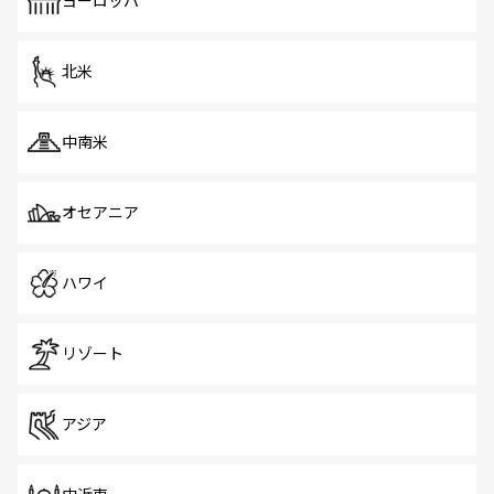
ヨーロッパ
だ。訪れる人を飽きさせないシンガポールで、多様な魅力
を体感しよう。 なお、新着のシンガポール情報は
コンテン
ツ一覧
を参照してほしい。
北米
中南米
オセアニア
ハワイ
リゾート
アジア