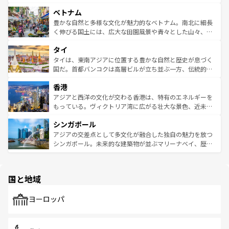
う。 なお、新着のオーストラリア情報は
コンテンツ一覧
を
力で、夜市などの屋台グルメから高級料理、ヘルシーで美
家屋が並ぶエリアでは韓国の歴史と文化に浸ることがで
参照してほしい。
ベトナム
容にもいいと評判のスイーツなど、バラエティ豊かな料理
き、地方に足を延ばせば四季折々の自然美を楽しむことが
が味わえる。 なお、新着の台湾情報は
コンテンツ一覧
を参
できる。そして、キムチや焼肉、絶品のストリートフード
豊かな自然と多様な文化が魅力的なベトナム。南北に細長
照してほしい。
まで、さまざまな韓国料理が待っている。夜には、韓国な
く伸びる国土には、広大な田園風景や青々とした山々、世
らではのナイトライフも堪能できる。あたたかいホスピタ
界遺産に登録された壮大な自然景観が点在し、都市部では
タイ
リティに包まれながら、韓国の多彩な魅力を心ゆくまで味
急速な発展と共に伝統が息づく。ハノイの古い町並みやホ
わってみてほしい。 なお、新着の韓国情報は
コンテンツ一
ーチミン市のフランス統治時代の建物も、独特の雰囲気を
タイは、東南アジアに位置する豊かな自然と歴史が息づく
覧
を参照してほしい。
醸し出している。また、バラエティの豊かさとおいしさで
国だ。首都バンコクは高層ビルが立ち並ぶ一方、伝統的な
世界中の食通を魅了してやまないベトナム料理も魅力のひ
寺院や市場がいたるところに点在し、古きよき文化と現代
香港
とつ。フォーやバインミー、ベトナムコーヒーなどは、ぜ
の活気が交差している。北部ではチェンマイなどの山岳地
ひ現地で味わいたい。どの地域を訪れてもあたたかい人々
帯で自然と触れ合い、南部ではプーケットやクラビの美し
アジアと西洋の文化が交わる香港は、特有のエネルギーを
が旅行者を迎えてくれるので、きっと忘れられない旅にな
いビーチでリゾート気分を楽しむことができる。タイ料理
もっている。ヴィクトリア湾に広がる壮大な景色、近未来
るはずだ。 なお、新着のベトナム情報は
コンテンツ一覧
を
は世界的に有名で、屋台から高級レストランまで味覚を刺
的なアートスポット、そして歴史と現代が融合した町並
参照してほしい。
シンガポール
激する。気候は一年中温暖で、どの季節にも異なる楽しみ
み、どこを訪れても感動するはず。観光スポットが密集し
が待っている。親しみやすいタイの人々、仏教を中心とし
ており、効率よく見どころを回れるのも魅力。息をのむよ
アジアの交差点として多文化が融合した独自の魅力を放つ
た文化、そして多様な観光資源が、訪れる旅人を魅了し続
うな絶景から文化的な体験まで、香港を存分に楽しみ尽く
シンガポール。未来的な建築物が並ぶマリーナベイ、歴史
ける。 なお、新着のタイ情報は
コンテンツ一覧
を参照して
そう。 なお、新着の香港情報は
コンテンツ一覧
を参照して
と伝統を感じられるエスニックタウン、多数の緑豊かな公
ほしい。
ほしい。
園や自然保護区など、自然が調和した近代的な景観と文化
の多様性あふれるカラフルな町は、どこを歩いても新しい
国と地域
発見がある。さらに、治安のよさや充実した公共交通機関
も、旅行者にとっては魅力的なポイント。グルメも豊富
で、ホーカーズは地元の風情を楽しめる外せないスポット
ヨーロッパ
だ。訪れる人を飽きさせないシンガポールで、多様な魅力
を体感しよう。 なお、新着のシンガポール情報は
コンテン
ツ一覧
を参照してほしい。