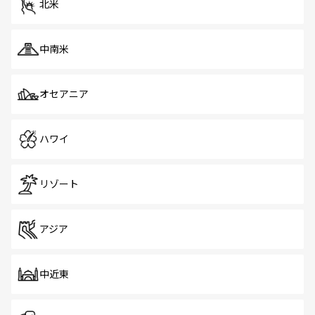
北米
中南米
オセアニア
ハワイ
リゾート
アジア
中近東