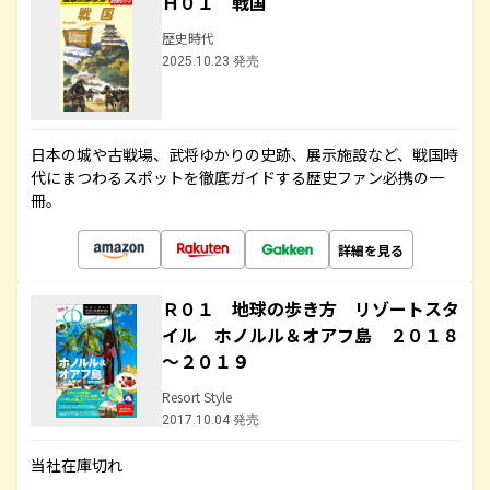
Ｈ０１ 戦国
歴史時代
2025.10.23 発売
日本の城や古戦場、武将ゆかりの史跡、展示施設など、戦国時
代にまつわるスポットを徹底ガイドする歴史ファン必携の一
冊。
詳細を見る
Ｒ０１ 地球の歩き方 リゾートスタ
イル ホノルル＆オアフ島 ２０１８
～２０１９
Resort Style
2017.10.04 発売
当社在庫切れ