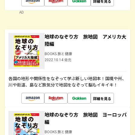
詳細を見る
AD
地球のなぞり方 旅地図 アメリカ大
陸編
BOOKS 旅と健康
2022.10.14 発売
各国の地形や関係性をなぞって学ぶ新しい地図本！国境や州、
川や街道、島など旅気分で地図をなぞって脳もイキイキ！
詳細を見る
地球のなぞり方 旅地図 ヨーロッパ
編
BOOKS 旅と健康