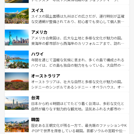
も豊かな歴史と文化が息づいている。パリ以外の個性あふ
とソーセージを味わいながら地元の人と過ごす楽しい時間
史ある大学都市、美しい丘陵地帯や牧歌的な風景など、エ
れる地方に足を運ぶとそれぞれで全く異なる文化を体験で
スイス
は、お酒好きな人にはぜひ体験してほしい。 なお、新着の
リアごとに異なる魅力がある。また、優雅なアフタヌーン
きるだろう。 なお、新着のフランス情報は
コンテンツ一覧
ドイツ情報は
コンテンツ一覧
を参照してほしい。
ティー、ビール好きにはたまらない英国パブ、サッカー観
スイスの国土面積は九州ほどの広さだが、運行時刻が正確
を参照してほしい。
戦など、本場だからこそできる体験も豊富。イギリスを旅
な交通網が整備されており、初心者でも安心して個人旅行
して楽しみつくそう。 なお、新着のイギリス情報は
コンテ
を楽しめる。日本同様に時刻表どおりの旅が可能だ。中世
アメリカ
ンツ一覧
を参照してほしい。
の建物がそのまま残る町や、スイスならではのユニークな
博物館もあり、アルプス観光だけでなく町歩きも満喫する
アメリカ合衆国は、広大な土地と多様な文化が魅力の国。
ことができる。国民の所得が高いため物価も高いが、旅行
東海岸の都市部から西海岸のカリフォルニアまで、訪れる
者向けの交通パス提供のサービスもあり、うまく活用すれ
場所ごとに異なる風景と体験が待っている。ニューヨーク
ハワイ
ば市内交通費無料で観光を楽しむこともできる。 なお、新
のような巨大都市は、観光、ショッピング、エンターテイ
着のスイス情報は
コンテンツ一覧
を参照してほしい。
ンメントが詰まった刺激的なスポットだ。一方、アメリカ
年間を通じて温暖な気候に恵まれ、多くの島で構成される
西部には大自然が広がり、グランドキャニオンやイエロー
ハワイは、どの島も独自の魅力をもっている。大自然の神
ストーン国立公園といった絶景が堪能できる。さらに、南
秘を感じたいなら、火山が生み出した壮大な景観を誇るハ
オーストラリア
部のニューオーリンズでは、音楽と美食が融合した独特の
ワイ島は見逃せない。また、定番の観光地といえばオアフ
文化が魅力。旅行者はアメリカの各地域で異なる魅力を楽
島だが、静かな自然を求めるならマウイ島やカウアイ島が
オーストラリアは、壮大な自然と多様な文化が魅力の国。
しみながら、その多様性と豊かな歴史を感じることができ
おすすめ。エメラルドグリーンに輝く海をはじめ、豊かな
シドニーのシンボルであるシドニー・オペラハウス、オー
るだろう。車でのロードトリップや列車の旅も、アメリカ
文化や歴史が息づいている。「アロハスピリット」と呼ば
ストラリア東海岸北部に広がる大サンゴ礁地帯グレートバ
ならではの贅沢な旅のスタイルだ。 なお、新着のアメリカ
台湾
れるおもてなしの心で訪れる人々を迎えてくれるハワイの
リアリーフや大陸中央部にそびえるウルル（エアーズロッ
情報は
コンテンツ一覧
を参照してほしい。
人々、おいしいローカルフードやハワイアンミュージッ
ク）、タスマニアの美しい原生林やケアンズの熱帯雨林な
日本から約４時間ほどでたどり着く台湾は、多彩な文化と
ク、伝統的なフラダンスなど、すべてがハワイの魅力を彩
ど、見どころがたくさん。また、カフェやワイン、オージ
自然が織りなす魅力的な観光地。活気あふれる大都市の台
っている。訪れるたびに新しい発見と感動が待っているハ
ービーフなどの食文化も豊かで、美味しいものであふれて
北やノスタルジックな町並みが人気な九份（ジォウフェ
ワイを、存分に味わってほしい。 なお、新着のハワイ情報
韓国
いる。アクティビティも充実しており、サーフィンやダイ
ン）、静ひつな山岳地帯である台湾東部など、都市の喧騒
は
コンテンツ一覧
を参照してほしい。
ビング、ハイキングなど、アウトドア好きにはたまらな
と山間の静けさが共存しており、訪れる人に新しい発見と
歴史ある王朝文化が残る一方で、最先端のファッションやK
い。オーストラリアの多彩な魅力を存分に味わいつくそ
驚きをもたらしてくれる。また、奥深い台湾の食文化も魅
-POPで世界を席巻している韓国。首都ソウルの宮殿や伝統