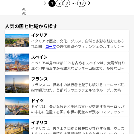
…
1
2
3
13
AD
AD
人気の国と地域から探す
イタリア
イタリアは歴史、文化、グルメ、自然と多彩な魅力にあふ
れた国。
ローマ
の古代遺跡やフィレンツェのルネッサンス
美術、ヴェネツィアの運河など、歴史あるスポットはもち
スペイン
ろん、トスカーナの美しい田園風景やアマルフィ海岸の絶
景など、自然景観も見逃せない。観光の合間には、本場の
イベリア半島のほぼ80％を占めるスペインは、太陽が降り
ピザやパスタなど、絶品のイタリア料理を堪能することも
注ぐ地中海沿岸から雄大なピレネー山脈まで、多彩な自然
できる。朝目覚めてから夜眠るまで、すべての瞬間を楽し
と文化が詰まったヨーロッパ屈指の旅行先だ。多様な地域
フランス
ませてくれるイタリアで、忘れられない旅をしてみよう！
文化が根付くこの国では、情熱的なフラメンコ、熱気あふ
なお、新着のイタリア情報は
コンテンツ一覧
を参照してほ
れる闘牛、そして美味しいタパスが生活の一部となってい
フランスは、世界中の旅行者を魅了し続けるヨーロッパ屈
しい。
る。首都マドリードの洗練された雰囲気や、バルセロナの
指の観光地だ。首都パリのエッフェル塔やルーブル美術館
アートに溢れた街角から、地方では古代ローマ遺跡や中世
といった象徴的なスポットから、田舎町の古風な美しさま
ドイツ
の城塞都市、穏やかなビーチリゾートまで多彩な表情を見
で、幅広い魅力が詰まっている。華麗な宮殿、歴史的な大
せる。地方によって風土や気候が異なるスペインはその個
聖堂、美しいビーチ、そして豊かな自然が、訪れる者を心
ドイツは、豊かな歴史と多彩な文化が交差するヨーロッパ
性で訪れる人を魅了する。 なお、新着のスペイン情報は
コ
から魅了する。また、フランスは美食の国としても知ら
の中心に位置する国。中世の街並みが残るロマンチック街
ンテンツ一覧
を参照してほしい。
れ、フランス料理はユネスコ無形文化遺産にも登録されて
道から、未来を先取りするようなモダンな都市まで多様な
イギリス
いる。シャンパンの発祥地であるランス、プロヴァンスの
顔を持つこの国は、どこを歩いても飽きることがない。ベ
香り高いラベンダー畑など、多彩な楽しみ方が可能だ。さ
ルリンの文化的活気、バイエルン州のアルプスの絶景、そ
イギリスは、古きよき伝統と最先端が共存する国。ウェス
らに、パリ以外の地域にも魅力が溢れており、どの街角に
してライン川沿いのワイン畑といった風景は必見。ビール
トミンスター寺院や大英博物館のようなランドマーク、歴