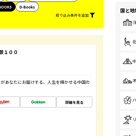
BOOKS
D-Books
国と地
絞り込み条件を追加
景１００
」があなたにお届けする、人生を輝かせる中国の
詳細を見る