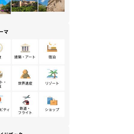
ーマ
食
建築・アート
宿泊
ト・
世界遺産
リゾート
戦
鉄道・
ビティ
ショップ
フライト