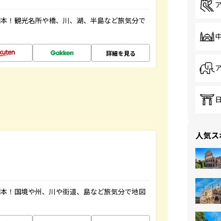
図本！観光名所や橋、川、湖、半島など旅気分で
詳細を見る
人気ス
図本！国境や州、川や街道、島など旅気分で地図