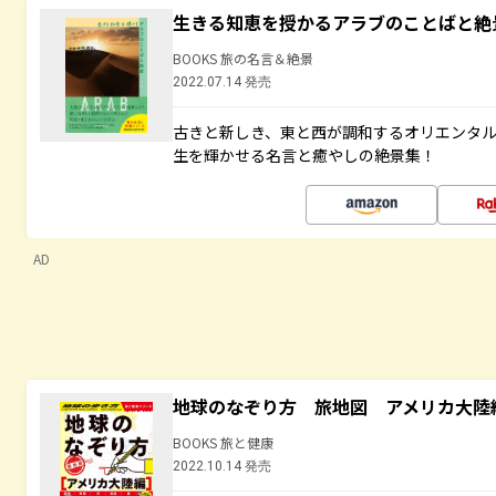
生きる知恵を授かるアラブのことばと絶
BOOKS 旅の名言＆絶景
2022.07.14 発売
古きと新しき、東と西が調和するオリエンタ
生を輝かせる名言と癒やしの絶景集！
AD
地球のなぞり方 旅地図 アメリカ大陸
BOOKS 旅と健康
2022.10.14 発売