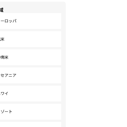
域
ヨーロッパ
北米
中南米
オセアニア
ハワイ
リゾート