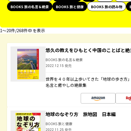
BOOKS 旅の名言＆絶景
BOOKS 旅と健康
BOOKS 旅の読み物
1〜20件/268件中 を表示
悠久の教えをひもとく中国のことばと絶
BOOKS 旅の名言＆絶景
2022.12.15 発売
世界を４０年以上歩いてきた「地球の歩き方
名言と癒やしの絶景集
地球のなぞり方 旅地図 日本編
BOOKS 旅と健康
2022.11.25 発売