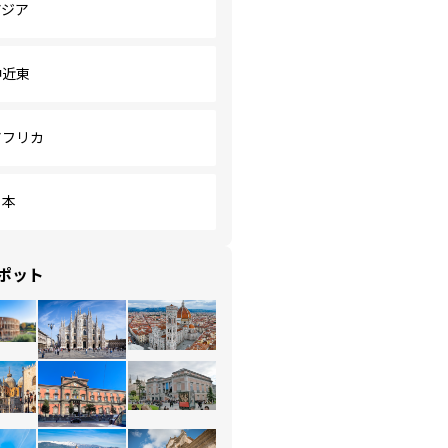
アジア
中近東
アフリカ
日本
ポット