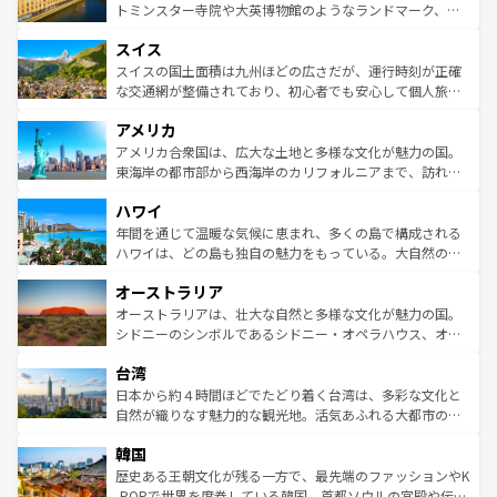
らに、パリ以外の地域にも魅力が溢れており、どの街角に
してライン川沿いのワイン畑といった風景は必見。ビール
トミンスター寺院や大英博物館のようなランドマーク、歴
も豊かな歴史と文化が息づいている。パリ以外の個性あふ
とソーセージを味わいながら地元の人と過ごす楽しい時間
史ある大学都市、美しい丘陵地帯や牧歌的な風景など、エ
れる地方に足を運ぶとそれぞれで全く異なる文化を体験で
スイス
は、お酒好きな人にはぜひ体験してほしい。 なお、新着の
リアごとに異なる魅力がある。また、優雅なアフタヌーン
きるだろう。 なお、新着のフランス情報は
コンテンツ一覧
ドイツ情報は
コンテンツ一覧
を参照してほしい。
ティー、ビール好きにはたまらない英国パブ、サッカー観
スイスの国土面積は九州ほどの広さだが、運行時刻が正確
を参照してほしい。
戦など、本場だからこそできる体験も豊富。イギリスを旅
な交通網が整備されており、初心者でも安心して個人旅行
して楽しみつくそう。 なお、新着のイギリス情報は
コンテ
を楽しめる。日本同様に時刻表どおりの旅が可能だ。中世
アメリカ
ンツ一覧
を参照してほしい。
の建物がそのまま残る町や、スイスならではのユニークな
博物館もあり、アルプス観光だけでなく町歩きも満喫する
アメリカ合衆国は、広大な土地と多様な文化が魅力の国。
ことができる。国民の所得が高いため物価も高いが、旅行
東海岸の都市部から西海岸のカリフォルニアまで、訪れる
者向けの交通パス提供のサービスもあり、うまく活用すれ
場所ごとに異なる風景と体験が待っている。ニューヨーク
ハワイ
ば市内交通費無料で観光を楽しむこともできる。 なお、新
のような巨大都市は、観光、ショッピング、エンターテイ
着のスイス情報は
コンテンツ一覧
を参照してほしい。
ンメントが詰まった刺激的なスポットだ。一方、アメリカ
年間を通じて温暖な気候に恵まれ、多くの島で構成される
西部には大自然が広がり、グランドキャニオンやイエロー
ハワイは、どの島も独自の魅力をもっている。大自然の神
ストーン国立公園といった絶景が堪能できる。さらに、南
秘を感じたいなら、火山が生み出した壮大な景観を誇るハ
オーストラリア
部のニューオーリンズでは、音楽と美食が融合した独特の
ワイ島は見逃せない。また、定番の観光地といえばオアフ
文化が魅力。旅行者はアメリカの各地域で異なる魅力を楽
島だが、静かな自然を求めるならマウイ島やカウアイ島が
オーストラリアは、壮大な自然と多様な文化が魅力の国。
しみながら、その多様性と豊かな歴史を感じることができ
おすすめ。エメラルドグリーンに輝く海をはじめ、豊かな
シドニーのシンボルであるシドニー・オペラハウス、オー
るだろう。車でのロードトリップや列車の旅も、アメリカ
文化や歴史が息づいている。「アロハスピリット」と呼ば
ストラリア東海岸北部に広がる大サンゴ礁地帯グレートバ
ならではの贅沢な旅のスタイルだ。 なお、新着のアメリカ
台湾
れるおもてなしの心で訪れる人々を迎えてくれるハワイの
リアリーフや大陸中央部にそびえるウルル（エアーズロッ
情報は
コンテンツ一覧
を参照してほしい。
人々、おいしいローカルフードやハワイアンミュージッ
ク）、タスマニアの美しい原生林やケアンズの熱帯雨林な
日本から約４時間ほどでたどり着く台湾は、多彩な文化と
ク、伝統的なフラダンスなど、すべてがハワイの魅力を彩
ど、見どころがたくさん。また、カフェやワイン、オージ
自然が織りなす魅力的な観光地。活気あふれる大都市の台
っている。訪れるたびに新しい発見と感動が待っているハ
ービーフなどの食文化も豊かで、美味しいものであふれて
北やノスタルジックな町並みが人気な九份（ジォウフェ
ワイを、存分に味わってほしい。 なお、新着のハワイ情報
韓国
いる。アクティビティも充実しており、サーフィンやダイ
ン）、静ひつな山岳地帯である台湾東部など、都市の喧騒
は
コンテンツ一覧
を参照してほしい。
ビング、ハイキングなど、アウトドア好きにはたまらな
と山間の静けさが共存しており、訪れる人に新しい発見と
歴史ある王朝文化が残る一方で、最先端のファッションやK
い。オーストラリアの多彩な魅力を存分に味わいつくそ
驚きをもたらしてくれる。また、奥深い台湾の食文化も魅
-POPで世界を席巻している韓国。首都ソウルの宮殿や伝統