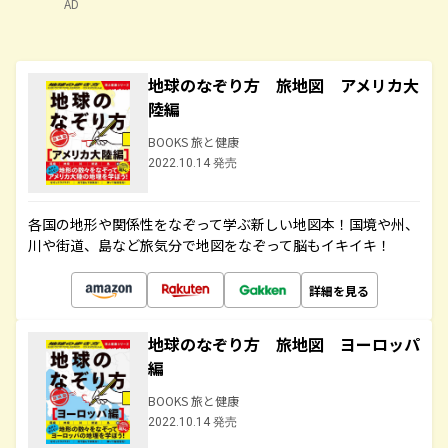
AD
地球のなぞり方 旅地図 アメリカ大
陸編
BOOKS 旅と健康
2022.10.14 発売
各国の地形や関係性をなぞって学ぶ新しい地図本！国境や州、
川や街道、島など旅気分で地図をなぞって脳もイキイキ！
詳細を見る
地球のなぞり方 旅地図 ヨーロッパ
編
BOOKS 旅と健康
2022.10.14 発売