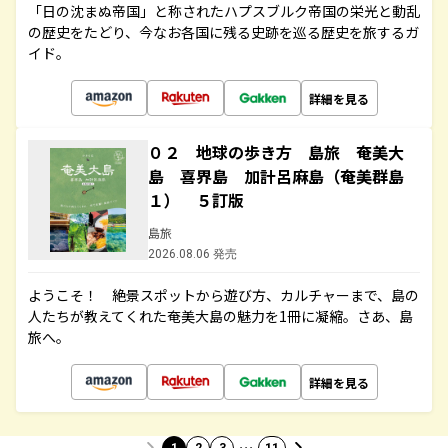
「日の沈まぬ帝国」と称されたハプスブルク帝国の栄光と動乱
の歴史をたどり、今なお各国に残る史跡を巡る歴史を旅するガ
イド。
詳細を見る
０２ 地球の歩き方 島旅 奄美大
島 喜界島 加計呂麻島（奄美群島
１） ５訂版
島旅
2026.08.06 発売
ようこそ！ 絶景スポットから遊び方、カルチャーまで、島の
人たちが教えてくれた奄美大島の魅力を1冊に凝縮。さあ、島
旅へ。
詳細を見る
…