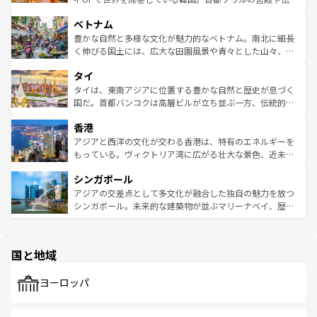
う。 なお、新着のオーストラリア情報は
コンテンツ一覧
を
力で、夜市などの屋台グルメから高級料理、ヘルシーで美
家屋が並ぶエリアでは韓国の歴史と文化に浸ることがで
参照してほしい。
ベトナム
容にもいいと評判のスイーツなど、バラエティ豊かな料理
き、地方に足を延ばせば四季折々の自然美を楽しむことが
が味わえる。 なお、新着の台湾情報は
コンテンツ一覧
を参
できる。そして、キムチや焼肉、絶品のストリートフード
豊かな自然と多様な文化が魅力的なベトナム。南北に細長
照してほしい。
まで、さまざまな韓国料理が待っている。夜には、韓国な
く伸びる国土には、広大な田園風景や青々とした山々、世
らではのナイトライフも堪能できる。あたたかいホスピタ
界遺産に登録された壮大な自然景観が点在し、都市部では
タイ
リティに包まれながら、韓国の多彩な魅力を心ゆくまで味
急速な発展と共に伝統が息づく。ハノイの古い町並みやホ
わってみてほしい。 なお、新着の韓国情報は
コンテンツ一
ーチミン市のフランス統治時代の建物も、独特の雰囲気を
タイは、東南アジアに位置する豊かな自然と歴史が息づく
覧
を参照してほしい。
醸し出している。また、バラエティの豊かさとおいしさで
国だ。首都バンコクは高層ビルが立ち並ぶ一方、伝統的な
世界中の食通を魅了してやまないベトナム料理も魅力のひ
寺院や市場がいたるところに点在し、古きよき文化と現代
香港
とつ。フォーやバインミー、ベトナムコーヒーなどは、ぜ
の活気が交差している。北部ではチェンマイなどの山岳地
ひ現地で味わいたい。どの地域を訪れてもあたたかい人々
帯で自然と触れ合い、南部ではプーケットやクラビの美し
アジアと西洋の文化が交わる香港は、特有のエネルギーを
が旅行者を迎えてくれるので、きっと忘れられない旅にな
いビーチでリゾート気分を楽しむことができる。タイ料理
もっている。ヴィクトリア湾に広がる壮大な景色、近未来
るはずだ。 なお、新着のベトナム情報は
コンテンツ一覧
を
は世界的に有名で、屋台から高級レストランまで味覚を刺
的なアートスポット、そして歴史と現代が融合した町並
参照してほしい。
シンガポール
激する。気候は一年中温暖で、どの季節にも異なる楽しみ
み、どこを訪れても感動するはず。観光スポットが密集し
が待っている。親しみやすいタイの人々、仏教を中心とし
ており、効率よく見どころを回れるのも魅力。息をのむよ
アジアの交差点として多文化が融合した独自の魅力を放つ
た文化、そして多様な観光資源が、訪れる旅人を魅了し続
うな絶景から文化的な体験まで、香港を存分に楽しみ尽く
シンガポール。未来的な建築物が並ぶマリーナベイ、歴史
ける。 なお、新着のタイ情報は
コンテンツ一覧
を参照して
そう。 なお、新着の香港情報は
コンテンツ一覧
を参照して
と伝統を感じられるエスニックタウン、多数の緑豊かな公
ほしい。
ほしい。
園や自然保護区など、自然が調和した近代的な景観と文化
の多様性あふれるカラフルな町は、どこを歩いても新しい
国と地域
発見がある。さらに、治安のよさや充実した公共交通機関
も、旅行者にとっては魅力的なポイント。グルメも豊富
で、ホーカーズは地元の風情を楽しめる外せないスポット
ヨーロッパ
だ。訪れる人を飽きさせないシンガポールで、多様な魅力
を体感しよう。 なお、新着のシンガポール情報は
コンテン