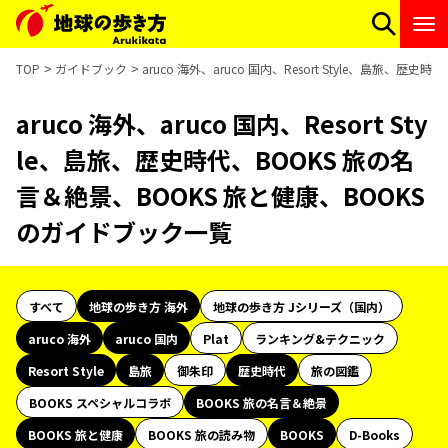
TOP
ガイドブック
aruco 海外、aruco 国内、Resort Style、島旅
aruco 海外、aruco 国内、Resort Sty
le、島旅、歴史時代、BOOKS 旅の名
言＆絶景、BOOKS 旅と健康、BOOKS
のガイドブック一覧
すべて
地球の歩き方 海外
地球の歩き方 Jシリーズ（国内）
aruco 海外
aruco 国内
Plat
ランキング&テクニック
Resort Style
島旅
御朱印
歴史時代
旅の図鑑
BOOKS スペシャルコラボ
BOOKS 旅の名言＆絶景
BOOKS 旅と健康
BOOKS 旅の読み物
BOOKS
D-Books