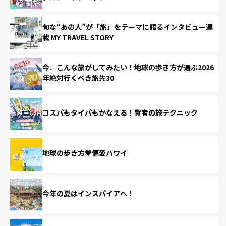
旬な“あの人”が「旅」をテーマに語るインタビュー連
載 MY TRAVEL STORY
今、こんな旅がしてみたい！地球の歩き方が選ぶ2026
年絶対行くべき旅先30
コスパもタイパもかなえる！賢者の旅テクニック
地球の歩き方♥偏愛ハワイ
今年の夏はインスパイアへ！