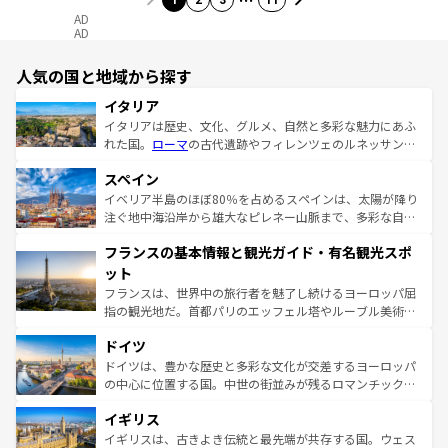
1
2
3
11
AD
AD
人気の国と地域から探す
イタリア
イタリアは歴史、文化、グルメ、自然と多彩な魅力にあふ
れた国。
ローマ
の古代遺跡やフィレンツェのルネッサンス
美術、ヴェネツィアの運河など、歴史あるスポットはもち
スペイン
ろん、トスカーナの美しい田園風景やアマルフィ海岸の絶
景など、自然景観も見逃せない。観光の合間には、本場の
イベリア半島のほぼ80％を占めるスペインは、太陽が降り
ピザやパスタなど、絶品のイタリア料理を堪能することも
注ぐ地中海沿岸から雄大なピレネー山脈まで、多彩な自然
できる。朝目覚めてから夜眠るまで、すべての瞬間を楽し
と文化が詰まったヨーロッパ屈指の旅行先だ。多様な地域
フランスの基本情報と観光ガイド・有名観光スポ
ませてくれるイタリアで、忘れられない旅をしてみよう！
文化が根付くこの国では、情熱的なフラメンコ、熱気あふ
なお、新着のイタリア情報は
コンテンツ一覧
を参照してほ
れる闘牛、そして美味しいタパスが生活の一部となってい
ット
しい。
る。首都マドリードの洗練された雰囲気や、バルセロナの
フランスは、世界中の旅行者を魅了し続けるヨーロッパ屈
アートに溢れた街角から、地方では古代ローマ遺跡や中世
指の観光地だ。首都パリのエッフェル塔やルーブル美術館
の城塞都市、穏やかなビーチリゾートまで多彩な表情を見
といった象徴的なスポットから、田舎町の古風な美しさま
せる。地方によって風土や気候が異なるスペインはその個
ドイツ
で、幅広い魅力が詰まっている。華麗な宮殿、歴史的な大
性で訪れる人を魅了する。 なお、新着のスペイン情報は
コ
聖堂、美しいビーチ、そして豊かな自然が、訪れる者を心
ドイツは、豊かな歴史と多彩な文化が交差するヨーロッパ
ンテンツ一覧
を参照してほしい。
から魅了する。また、フランスは美食の国としても知ら
の中心に位置する国。中世の街並みが残るロマンチック街
れ、フランス料理はユネスコ無形文化遺産にも登録されて
道から、未来を先取りするようなモダンな都市まで多様な
イギリス
いる。シャンパンの発祥地であるランス、プロヴァンスの
顔を持つこの国は、どこを歩いても飽きることがない。ベ
香り高いラベンダー畑など、多彩な楽しみ方が可能だ。さ
ルリンの文化的活気、バイエルン州のアルプスの絶景、そ
イギリスは、古きよき伝統と最先端が共存する国。ウェス