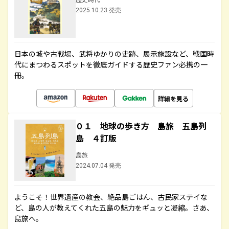
2025.10.23 発売
日本の城や古戦場、武将ゆかりの史跡、展示施設など、戦国時
代にまつわるスポットを徹底ガイドする歴史ファン必携の一
冊。
詳細を見る
０１ 地球の歩き方 島旅 五島列
島 ４訂版
島旅
2024.07.04 発売
ようこそ！世界遺産の教会、絶品島ごはん、古民家ステイな
ど、島の人が教えてくれた五島の魅力をギュッと凝縮。さあ、
島旅へ。