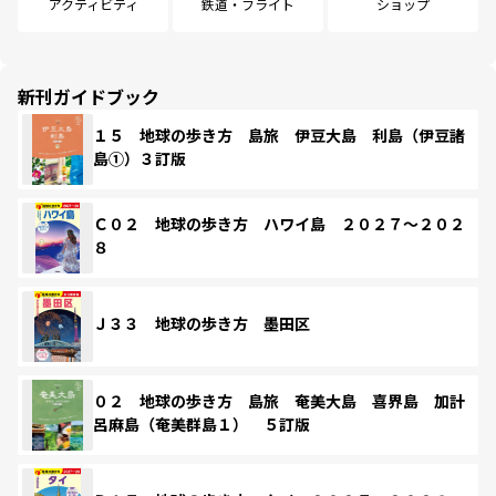
アクティビティ
鉄道・フライト
ショップ
新刊ガイドブック
１５ 地球の歩き方 島旅 伊豆大島 利島（伊豆諸
島①）３訂版
Ｃ０２ 地球の歩き方 ハワイ島 ２０２７～２０２
８
Ｊ３３ 地球の歩き方 墨田区
０２ 地球の歩き方 島旅 奄美大島 喜界島 加計
呂麻島（奄美群島１） ５訂版