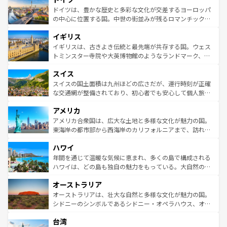
性で訪れる人を魅了する。 なお、新着のスペイン情報は
コ
聖堂、美しいビーチ、そして豊かな自然が、訪れる者を心
ドイツは、豊かな歴史と多彩な文化が交差するヨーロッパ
ンテンツ一覧
を参照してほしい。
から魅了する。また、フランスは美食の国としても知ら
の中心に位置する国。中世の街並みが残るロマンチック街
れ、フランス料理はユネスコ無形文化遺産にも登録されて
道から、未来を先取りするようなモダンな都市まで多様な
イギリス
いる。シャンパンの発祥地であるランス、プロヴァンスの
顔を持つこの国は、どこを歩いても飽きることがない。ベ
香り高いラベンダー畑など、多彩な楽しみ方が可能だ。さ
ルリンの文化的活気、バイエルン州のアルプスの絶景、そ
イギリスは、古きよき伝統と最先端が共存する国。ウェス
らに、パリ以外の地域にも魅力が溢れており、どの街角に
してライン川沿いのワイン畑といった風景は必見。ビール
トミンスター寺院や大英博物館のようなランドマーク、歴
も豊かな歴史と文化が息づいている。パリ以外の個性あふ
とソーセージを味わいながら地元の人と過ごす楽しい時間
史ある大学都市、美しい丘陵地帯や牧歌的な風景など、エ
れる地方に足を運ぶとそれぞれで全く異なる文化を体験で
スイス
は、お酒好きな人にはぜひ体験してほしい。 なお、新着の
リアごとに異なる魅力がある。また、優雅なアフタヌーン
きるだろう。 なお、新着のフランス情報は
コンテンツ一覧
ドイツ情報は
コンテンツ一覧
を参照してほしい。
ティー、ビール好きにはたまらない英国パブ、サッカー観
スイスの国土面積は九州ほどの広さだが、運行時刻が正確
を参照してほしい。
戦など、本場だからこそできる体験も豊富。イギリスを旅
な交通網が整備されており、初心者でも安心して個人旅行
して楽しみつくそう。 なお、新着のイギリス情報は
コンテ
を楽しめる。日本同様に時刻表どおりの旅が可能だ。中世
アメリカ
ンツ一覧
を参照してほしい。
の建物がそのまま残る町や、スイスならではのユニークな
博物館もあり、アルプス観光だけでなく町歩きも満喫する
アメリカ合衆国は、広大な土地と多様な文化が魅力の国。
ことができる。国民の所得が高いため物価も高いが、旅行
東海岸の都市部から西海岸のカリフォルニアまで、訪れる
者向けの交通パス提供のサービスもあり、うまく活用すれ
場所ごとに異なる風景と体験が待っている。ニューヨーク
ハワイ
ば市内交通費無料で観光を楽しむこともできる。 なお、新
のような巨大都市は、観光、ショッピング、エンターテイ
着のスイス情報は
コンテンツ一覧
を参照してほしい。
ンメントが詰まった刺激的なスポットだ。一方、アメリカ
年間を通じて温暖な気候に恵まれ、多くの島で構成される
西部には大自然が広がり、グランドキャニオンやイエロー
ハワイは、どの島も独自の魅力をもっている。大自然の神
ストーン国立公園といった絶景が堪能できる。さらに、南
秘を感じたいなら、火山が生み出した壮大な景観を誇るハ
オーストラリア
部のニューオーリンズでは、音楽と美食が融合した独特の
ワイ島は見逃せない。また、定番の観光地といえばオアフ
文化が魅力。旅行者はアメリカの各地域で異なる魅力を楽
島だが、静かな自然を求めるならマウイ島やカウアイ島が
オーストラリアは、壮大な自然と多様な文化が魅力の国。
しみながら、その多様性と豊かな歴史を感じることができ
おすすめ。エメラルドグリーンに輝く海をはじめ、豊かな
シドニーのシンボルであるシドニー・オペラハウス、オー
るだろう。車でのロードトリップや列車の旅も、アメリカ
文化や歴史が息づいている。「アロハスピリット」と呼ば
ストラリア東海岸北部に広がる大サンゴ礁地帯グレートバ
ならではの贅沢な旅のスタイルだ。 なお、新着のアメリカ
台湾
れるおもてなしの心で訪れる人々を迎えてくれるハワイの
リアリーフや大陸中央部にそびえるウルル（エアーズロッ