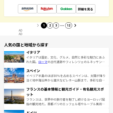
詳細を見る
…
1
2
3
12
AD
AD
人気の国と地域から探す
イタリア
イタリアは歴史、文化、グルメ、自然と多彩な魅力にあふ
れた国。
ローマ
の古代遺跡やフィレンツェのルネッサンス
美術、ヴェネツィアの運河など、歴史あるスポットはもち
スペイン
ろん、トスカーナの美しい田園風景やアマルフィ海岸の絶
景など、自然景観も見逃せない。観光の合間には、本場の
イベリア半島のほぼ80％を占めるスペインは、太陽が降り
ピザやパスタなど、絶品のイタリア料理を堪能することも
注ぐ地中海沿岸から雄大なピレネー山脈まで、多彩な自然
できる。朝目覚めてから夜眠るまで、すべての瞬間を楽し
と文化が詰まったヨーロッパ屈指の旅行先だ。多様な地域
フランスの基本情報と観光ガイド・有名観光スポ
ませてくれるイタリアで、忘れられない旅をしてみよう！
文化が根付くこの国では、情熱的なフラメンコ、熱気あふ
なお、新着のイタリア情報は
コンテンツ一覧
を参照してほ
れる闘牛、そして美味しいタパスが生活の一部となってい
ット
しい。
る。首都マドリードの洗練された雰囲気や、バルセロナの
フランスは、世界中の旅行者を魅了し続けるヨーロッパ屈
アートに溢れた街角から、地方では古代ローマ遺跡や中世
指の観光地だ。首都パリのエッフェル塔やルーブル美術館
の城塞都市、穏やかなビーチリゾートまで多彩な表情を見
といった象徴的なスポットから、田舎町の古風な美しさま
せる。地方によって風土や気候が異なるスペインはその個
ドイツ
で、幅広い魅力が詰まっている。華麗な宮殿、歴史的な大