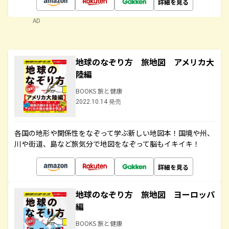
詳細を見る
AD
地球のなぞり方 旅地図 アメリカ大
陸編
BOOKS 旅と健康
2022.10.14 発売
各国の地形や関係性をなぞって学ぶ新しい地図本！国境や州、
川や街道、島など旅気分で地図をなぞって脳もイキイキ！
詳細を見る
地球のなぞり方 旅地図 ヨーロッパ
編
BOOKS 旅と健康