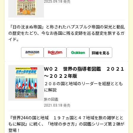
2025.09.18 発売
「日の沈まぬ帝国」と称されたハプスブルク帝国の栄光と動乱
の歴史をたどり、今なお各国に残る史跡を巡る歴史を旅するガ
イド。
詳細を見る
Ｗ０２ 世界の指導者図鑑 ２０２１
～２０２２年版
２０８の国と地域のリーダーを経歴ととも
に解説
旅の図鑑
2021.03.18 発売
『世界244の国と地域 １９７ヵ国と４７地域を旅の雑学とと
もに解説』に続く、「地球の歩き方」の図鑑シリーズ第２弾が
登場！