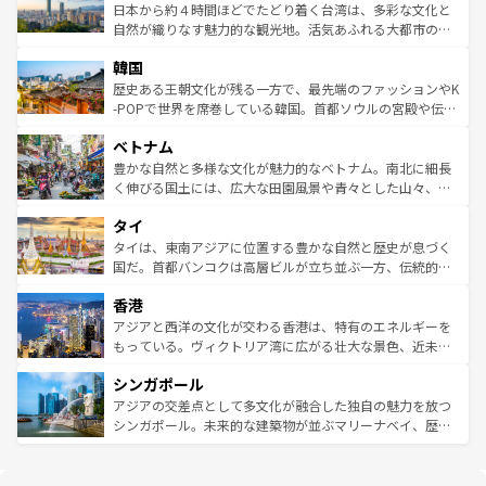
情報は
コンテンツ一覧
を参照してほしい。
人々、おいしいローカルフードやハワイアンミュージッ
ク）、タスマニアの美しい原生林やケアンズの熱帯雨林な
日本から約４時間ほどでたどり着く台湾は、多彩な文化と
ク、伝統的なフラダンスなど、すべてがハワイの魅力を彩
ど、見どころがたくさん。また、カフェやワイン、オージ
自然が織りなす魅力的な観光地。活気あふれる大都市の台
っている。訪れるたびに新しい発見と感動が待っているハ
ービーフなどの食文化も豊かで、美味しいものであふれて
北やノスタルジックな町並みが人気な九份（ジォウフェ
ワイを、存分に味わってほしい。 なお、新着のハワイ情報
韓国
いる。アクティビティも充実しており、サーフィンやダイ
ン）、静ひつな山岳地帯である台湾東部など、都市の喧騒
は
コンテンツ一覧
を参照してほしい。
ビング、ハイキングなど、アウトドア好きにはたまらな
と山間の静けさが共存しており、訪れる人に新しい発見と
歴史ある王朝文化が残る一方で、最先端のファッションやK
い。オーストラリアの多彩な魅力を存分に味わいつくそ
驚きをもたらしてくれる。また、奥深い台湾の食文化も魅
-POPで世界を席巻している韓国。首都ソウルの宮殿や伝統
う。 なお、新着のオーストラリア情報は
コンテンツ一覧
を
力で、夜市などの屋台グルメから高級料理、ヘルシーで美
家屋が並ぶエリアでは韓国の歴史と文化に浸ることがで
参照してほしい。
ベトナム
容にもいいと評判のスイーツなど、バラエティ豊かな料理
き、地方に足を延ばせば四季折々の自然美を楽しむことが
が味わえる。 なお、新着の台湾情報は
コンテンツ一覧
を参
できる。そして、キムチや焼肉、絶品のストリートフード
豊かな自然と多様な文化が魅力的なベトナム。南北に細長
照してほしい。
まで、さまざまな韓国料理が待っている。夜には、韓国な
く伸びる国土には、広大な田園風景や青々とした山々、世
らではのナイトライフも堪能できる。あたたかいホスピタ
界遺産に登録された壮大な自然景観が点在し、都市部では
タイ
リティに包まれながら、韓国の多彩な魅力を心ゆくまで味
急速な発展と共に伝統が息づく。ハノイの古い町並みやホ
わってみてほしい。 なお、新着の韓国情報は
コンテンツ一
ーチミン市のフランス統治時代の建物も、独特の雰囲気を
タイは、東南アジアに位置する豊かな自然と歴史が息づく
覧
を参照してほしい。
醸し出している。また、バラエティの豊かさとおいしさで
国だ。首都バンコクは高層ビルが立ち並ぶ一方、伝統的な
世界中の食通を魅了してやまないベトナム料理も魅力のひ
寺院や市場がいたるところに点在し、古きよき文化と現代
香港
とつ。フォーやバインミー、ベトナムコーヒーなどは、ぜ
の活気が交差している。北部ではチェンマイなどの山岳地
ひ現地で味わいたい。どの地域を訪れてもあたたかい人々
帯で自然と触れ合い、南部ではプーケットやクラビの美し
アジアと西洋の文化が交わる香港は、特有のエネルギーを
が旅行者を迎えてくれるので、きっと忘れられない旅にな
いビーチでリゾート気分を楽しむことができる。タイ料理
もっている。ヴィクトリア湾に広がる壮大な景色、近未来
るはずだ。 なお、新着のベトナム情報は
コンテンツ一覧
を
は世界的に有名で、屋台から高級レストランまで味覚を刺
的なアートスポット、そして歴史と現代が融合した町並
参照してほしい。
シンガポール
激する。気候は一年中温暖で、どの季節にも異なる楽しみ
み、どこを訪れても感動するはず。観光スポットが密集し
が待っている。親しみやすいタイの人々、仏教を中心とし
ており、効率よく見どころを回れるのも魅力。息をのむよ
アジアの交差点として多文化が融合した独自の魅力を放つ
た文化、そして多様な観光資源が、訪れる旅人を魅了し続
うな絶景から文化的な体験まで、香港を存分に楽しみ尽く
シンガポール。未来的な建築物が並ぶマリーナベイ、歴史
ける。 なお、新着のタイ情報は
コンテンツ一覧
を参照して
そう。 なお、新着の香港情報は
コンテンツ一覧
を参照して
と伝統を感じられるエスニックタウン、多数の緑豊かな公
ほしい。
ほしい。
園や自然保護区など、自然が調和した近代的な景観と文化
の多様性あふれるカラフルな町は、どこを歩いても新しい