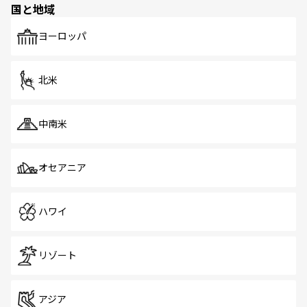
国と地域
発見がある。さらに、治安のよさや充実した公共交通機関
も、旅行者にとっては魅力的なポイント。グルメも豊富
で、ホーカーズは地元の風情を楽しめる外せないスポット
ヨーロッパ
だ。訪れる人を飽きさせないシンガポールで、多様な魅力
を体感しよう。 なお、新着のシンガポール情報は
コンテン
ツ一覧
を参照してほしい。
北米
中南米
オセアニア
ハワイ
リゾート
アジア