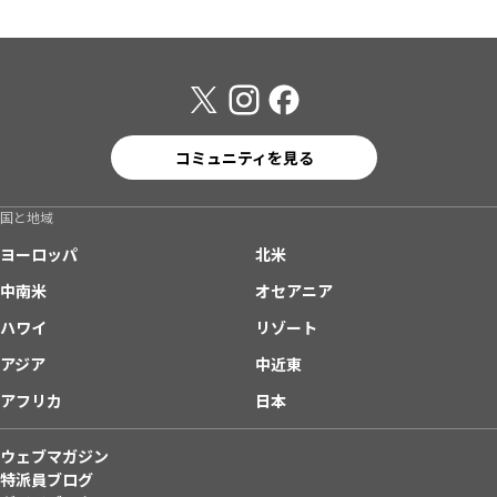
コミュニティを見る
国と地域
ヨーロッパ
北米
中南米
オセアニア
ハワイ
リゾート
アジア
中近東
アフリカ
日本
ウェブマガジン
特派員ブログ