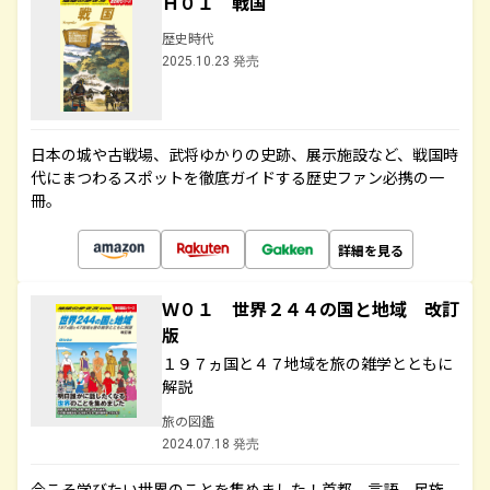
Ｈ０１ 戦国
歴史時代
2025.10.23 発売
日本の城や古戦場、武将ゆかりの史跡、展示施設など、戦国時
代にまつわるスポットを徹底ガイドする歴史ファン必携の一
冊。
詳細を見る
Ｗ０１ 世界２４４の国と地域 改訂
版
１９７ヵ国と４７地域を旅の雑学とともに
解説
旅の図鑑
2024.07.18 発売
今こそ学びたい世界のことを集めました！首都、言語、民族、