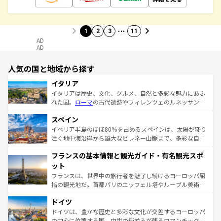
…
1
2
3
11
AD
AD
人気の国と地域から探す
イタリア
イタリアは歴史、文化、グルメ、自然と多彩な魅力にあふ
れた国。
ローマ
の古代遺跡やフィレンツェのルネッサンス
美術、ヴェネツィアの運河など、歴史あるスポットはもち
スペイン
ろん、トスカーナの美しい田園風景やアマルフィ海岸の絶
景など、自然景観も見逃せない。観光の合間には、本場の
イベリア半島のほぼ80％を占めるスペインは、太陽が降り
ピザやパスタなど、絶品のイタリア料理を堪能することも
注ぐ地中海沿岸から雄大なピレネー山脈まで、多彩な自然
できる。朝目覚めてから夜眠るまで、すべての瞬間を楽し
と文化が詰まったヨーロッパ屈指の旅行先だ。多様な地域
フランスの基本情報と観光ガイド・有名観光スポ
ませてくれるイタリアで、忘れられない旅をしてみよう！
文化が根付くこの国では、情熱的なフラメンコ、熱気あふ
なお、新着のイタリア情報は
コンテンツ一覧
を参照してほ
れる闘牛、そして美味しいタパスが生活の一部となってい
ット
しい。
る。首都マドリードの洗練された雰囲気や、バルセロナの
フランスは、世界中の旅行者を魅了し続けるヨーロッパ屈
アートに溢れた街角から、地方では古代ローマ遺跡や中世
指の観光地だ。首都パリのエッフェル塔やルーブル美術館
の城塞都市、穏やかなビーチリゾートまで多彩な表情を見
といった象徴的なスポットから、田舎町の古風な美しさま
せる。地方によって風土や気候が異なるスペインはその個
ドイツ
で、幅広い魅力が詰まっている。華麗な宮殿、歴史的な大
性で訪れる人を魅了する。 なお、新着のスペイン情報は
コ
聖堂、美しいビーチ、そして豊かな自然が、訪れる者を心
ドイツは、豊かな歴史と多彩な文化が交差するヨーロッパ
ンテンツ一覧
を参照してほしい。
から魅了する。また、フランスは美食の国としても知ら
の中心に位置する国。中世の街並みが残るロマンチック街