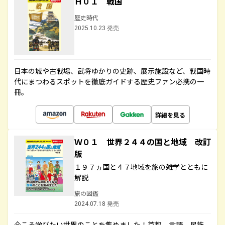
Ｈ０１ 戦国
歴史時代
2025.10.23 発売
日本の城や古戦場、武将ゆかりの史跡、展示施設など、戦国時
代にまつわるスポットを徹底ガイドする歴史ファン必携の一
冊。
詳細を見る
Ｗ０１ 世界２４４の国と地域 改訂
版
１９７ヵ国と４７地域を旅の雑学とともに
解説
旅の図鑑
2024.07.18 発売
今こそ学びたい世界のことを集めました！首都、言語、民族、