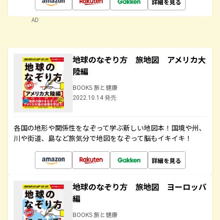
詳細を見る
AD
地球のなぞり方 旅地図 アメリカ大
陸編
BOOKS 旅と健康
2022.10.14 発売
各国の地形や関係性をなぞって学ぶ新しい地図本！国境や州、
川や街道、島など旅気分で地図をなぞって脳もイキイキ！
詳細を見る
地球のなぞり方 旅地図 ヨーロッパ
編
BOOKS 旅と健康