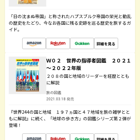
「日の沈まぬ帝国」と称されたハプスブルク帝国の栄光と動乱
の歴史をたどり、今なお各国に残る史跡を巡る歴史を旅するガ
イド。
詳細を見る
Ｗ０２ 世界の指導者図鑑 ２０２１
～２０２２年版
２０８の国と地域のリーダーを経歴ととも
に解説
旅の図鑑
2021.03.18 発売
『世界244の国と地域 １９７ヵ国と４７地域を旅の雑学とと
もに解説』に続く、「地球の歩き方」の図鑑シリーズ第２弾が
登場！
詳細を見る