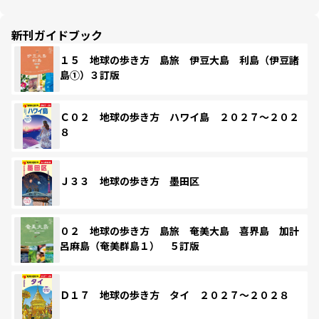
新刊ガイドブック
１５ 地球の歩き方 島旅 伊豆大島 利島（伊豆諸
島①）３訂版
Ｃ０２ 地球の歩き方 ハワイ島 ２０２７～２０２
８
Ｊ３３ 地球の歩き方 墨田区
０２ 地球の歩き方 島旅 奄美大島 喜界島 加計
呂麻島（奄美群島１） ５訂版
Ｄ１７ 地球の歩き方 タイ ２０２７～２０２８