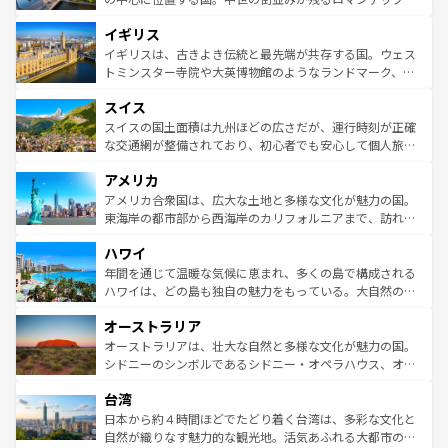
れ、フランス料理はユネスコ無形文化遺産にも登録されて
道から、未来を先取りするようなモダンな都市まで多様な
イギリス
いる。シャンパンの発祥地であるランス、プロヴァンスの
顔を持つこの国は、どこを歩いても飽きることがない。ベ
香り高いラベンダー畑など、多彩な楽しみ方が可能だ。さ
ルリンの文化的活気、バイエルン州のアルプスの絶景、そ
イギリスは、古きよき伝統と最先端が共存する国。ウェス
らに、パリ以外の地域にも魅力が溢れており、どの街角に
してライン川沿いのワイン畑といった風景は必見。ビール
トミンスター寺院や大英博物館のようなランドマーク、歴
も豊かな歴史と文化が息づいている。パリ以外の個性あふ
とソーセージを味わいながら地元の人と過ごす楽しい時間
史ある大学都市、美しい丘陵地帯や牧歌的な風景など、エ
れる地方に足を運ぶとそれぞれで全く異なる文化を体験で
スイス
は、お酒好きな人にはぜひ体験してほしい。 なお、新着の
リアごとに異なる魅力がある。また、優雅なアフタヌーン
きるだろう。 なお、新着のフランス情報は
コンテンツ一覧
ドイツ情報は
コンテンツ一覧
を参照してほしい。
ティー、ビール好きにはたまらない英国パブ、サッカー観
スイスの国土面積は九州ほどの広さだが、運行時刻が正確
を参照してほしい。
戦など、本場だからこそできる体験も豊富。イギリスを旅
な交通網が整備されており、初心者でも安心して個人旅行
して楽しみつくそう。 なお、新着のイギリス情報は
コンテ
を楽しめる。日本同様に時刻表どおりの旅が可能だ。中世
アメリカ
ンツ一覧
を参照してほしい。
の建物がそのまま残る町や、スイスならではのユニークな
博物館もあり、アルプス観光だけでなく町歩きも満喫する
アメリカ合衆国は、広大な土地と多様な文化が魅力の国。
ことができる。国民の所得が高いため物価も高いが、旅行
東海岸の都市部から西海岸のカリフォルニアまで、訪れる
者向けの交通パス提供のサービスもあり、うまく活用すれ
場所ごとに異なる風景と体験が待っている。ニューヨーク
ハワイ
ば市内交通費無料で観光を楽しむこともできる。 なお、新
のような巨大都市は、観光、ショッピング、エンターテイ
着のスイス情報は
コンテンツ一覧
を参照してほしい。
ンメントが詰まった刺激的なスポットだ。一方、アメリカ
年間を通じて温暖な気候に恵まれ、多くの島で構成される
西部には大自然が広がり、グランドキャニオンやイエロー
ハワイは、どの島も独自の魅力をもっている。大自然の神
ストーン国立公園といった絶景が堪能できる。さらに、南
秘を感じたいなら、火山が生み出した壮大な景観を誇るハ
オーストラリア
部のニューオーリンズでは、音楽と美食が融合した独特の
ワイ島は見逃せない。また、定番の観光地といえばオアフ
文化が魅力。旅行者はアメリカの各地域で異なる魅力を楽
島だが、静かな自然を求めるならマウイ島やカウアイ島が
オーストラリアは、壮大な自然と多様な文化が魅力の国。
しみながら、その多様性と豊かな歴史を感じることができ
おすすめ。エメラルドグリーンに輝く海をはじめ、豊かな
シドニーのシンボルであるシドニー・オペラハウス、オー
るだろう。車でのロードトリップや列車の旅も、アメリカ
文化や歴史が息づいている。「アロハスピリット」と呼ば
ストラリア東海岸北部に広がる大サンゴ礁地帯グレートバ
ならではの贅沢な旅のスタイルだ。 なお、新着のアメリカ
台湾
れるおもてなしの心で訪れる人々を迎えてくれるハワイの
リアリーフや大陸中央部にそびえるウルル（エアーズロッ
情報は
コンテンツ一覧
を参照してほしい。
人々、おいしいローカルフードやハワイアンミュージッ
ク）、タスマニアの美しい原生林やケアンズの熱帯雨林な
日本から約４時間ほどでたどり着く台湾は、多彩な文化と
ク、伝統的なフラダンスなど、すべてがハワイの魅力を彩
ど、見どころがたくさん。また、カフェやワイン、オージ
自然が織りなす魅力的な観光地。活気あふれる大都市の台