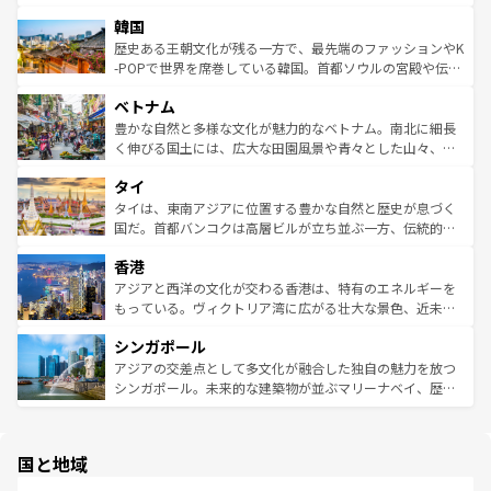
っている。訪れるたびに新しい発見と感動が待っているハ
ービーフなどの食文化も豊かで、美味しいものであふれて
北やノスタルジックな町並みが人気な九份（ジォウフェ
ワイを、存分に味わってほしい。 なお、新着のハワイ情報
韓国
いる。アクティビティも充実しており、サーフィンやダイ
ン）、静ひつな山岳地帯である台湾東部など、都市の喧騒
は
コンテンツ一覧
を参照してほしい。
ビング、ハイキングなど、アウトドア好きにはたまらな
と山間の静けさが共存しており、訪れる人に新しい発見と
歴史ある王朝文化が残る一方で、最先端のファッションやK
い。オーストラリアの多彩な魅力を存分に味わいつくそ
驚きをもたらしてくれる。また、奥深い台湾の食文化も魅
-POPで世界を席巻している韓国。首都ソウルの宮殿や伝統
う。 なお、新着のオーストラリア情報は
コンテンツ一覧
を
力で、夜市などの屋台グルメから高級料理、ヘルシーで美
家屋が並ぶエリアでは韓国の歴史と文化に浸ることがで
参照してほしい。
ベトナム
容にもいいと評判のスイーツなど、バラエティ豊かな料理
き、地方に足を延ばせば四季折々の自然美を楽しむことが
が味わえる。 なお、新着の台湾情報は
コンテンツ一覧
を参
できる。そして、キムチや焼肉、絶品のストリートフード
豊かな自然と多様な文化が魅力的なベトナム。南北に細長
照してほしい。
まで、さまざまな韓国料理が待っている。夜には、韓国な
く伸びる国土には、広大な田園風景や青々とした山々、世
らではのナイトライフも堪能できる。あたたかいホスピタ
界遺産に登録された壮大な自然景観が点在し、都市部では
タイ
リティに包まれながら、韓国の多彩な魅力を心ゆくまで味
急速な発展と共に伝統が息づく。ハノイの古い町並みやホ
わってみてほしい。 なお、新着の韓国情報は
コンテンツ一
ーチミン市のフランス統治時代の建物も、独特の雰囲気を
タイは、東南アジアに位置する豊かな自然と歴史が息づく
覧
を参照してほしい。
醸し出している。また、バラエティの豊かさとおいしさで
国だ。首都バンコクは高層ビルが立ち並ぶ一方、伝統的な
世界中の食通を魅了してやまないベトナム料理も魅力のひ
寺院や市場がいたるところに点在し、古きよき文化と現代
香港
とつ。フォーやバインミー、ベトナムコーヒーなどは、ぜ
の活気が交差している。北部ではチェンマイなどの山岳地
ひ現地で味わいたい。どの地域を訪れてもあたたかい人々
帯で自然と触れ合い、南部ではプーケットやクラビの美し
アジアと西洋の文化が交わる香港は、特有のエネルギーを
が旅行者を迎えてくれるので、きっと忘れられない旅にな
いビーチでリゾート気分を楽しむことができる。タイ料理
もっている。ヴィクトリア湾に広がる壮大な景色、近未来
るはずだ。 なお、新着のベトナム情報は
コンテンツ一覧
を
は世界的に有名で、屋台から高級レストランまで味覚を刺
的なアートスポット、そして歴史と現代が融合した町並
参照してほしい。
シンガポール
激する。気候は一年中温暖で、どの季節にも異なる楽しみ
み、どこを訪れても感動するはず。観光スポットが密集し
が待っている。親しみやすいタイの人々、仏教を中心とし
ており、効率よく見どころを回れるのも魅力。息をのむよ
アジアの交差点として多文化が融合した独自の魅力を放つ
た文化、そして多様な観光資源が、訪れる旅人を魅了し続
うな絶景から文化的な体験まで、香港を存分に楽しみ尽く
シンガポール。未来的な建築物が並ぶマリーナベイ、歴史
ける。 なお、新着のタイ情報は
コンテンツ一覧
を参照して
そう。 なお、新着の香港情報は
コンテンツ一覧
を参照して
と伝統を感じられるエスニックタウン、多数の緑豊かな公
ほしい。
ほしい。
園や自然保護区など、自然が調和した近代的な景観と文化
の多様性あふれるカラフルな町は、どこを歩いても新しい
国と地域
発見がある。さらに、治安のよさや充実した公共交通機関
も、旅行者にとっては魅力的なポイント。グルメも豊富