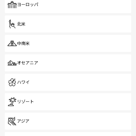
で、ホーカーズは地元の風情を楽しめる外せないスポット
ヨーロッパ
だ。訪れる人を飽きさせないシンガポールで、多様な魅力
を体感しよう。 なお、新着のシンガポール情報は
コンテン
ツ一覧
を参照してほしい。
北米
中南米
オセアニア
ハワイ
リゾート
アジア