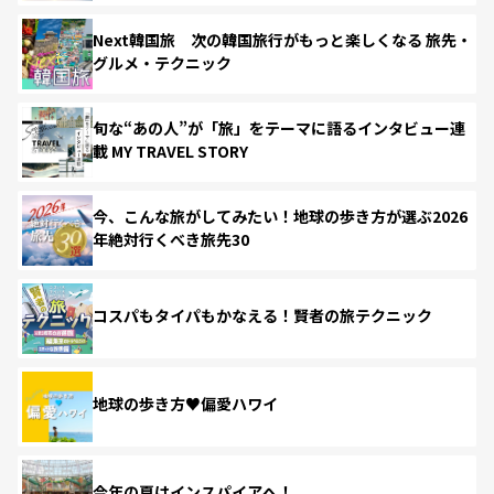
Next韓国旅 次の韓国旅行がもっと楽しくなる 旅先・
グルメ・テクニック
旬な“あの人”が「旅」をテーマに語るインタビュー連
載 MY TRAVEL STORY
今、こんな旅がしてみたい！地球の歩き方が選ぶ2026
年絶対行くべき旅先30
コスパもタイパもかなえる！賢者の旅テクニック
地球の歩き方♥偏愛ハワイ
今年の夏はインスパイアへ！