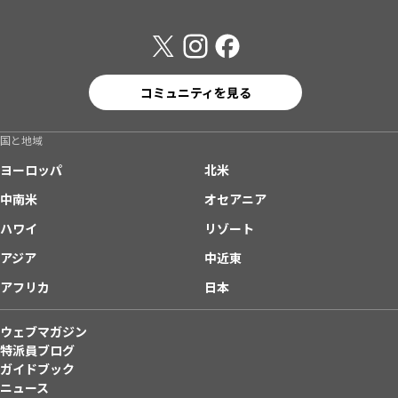
コミュニティを見る
国と地域
ヨーロッパ
北米
中南米
オセアニア
ハワイ
リゾート
アジア
中近東
アフリカ
日本
ウェブマガジン
特派員ブログ
ガイドブック
ニュース