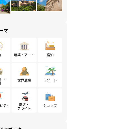
ーマ
食
建築・アート
宿泊
ト・
世界遺産
リゾート
戦
鉄道・
ビティ
ショップ
フライト