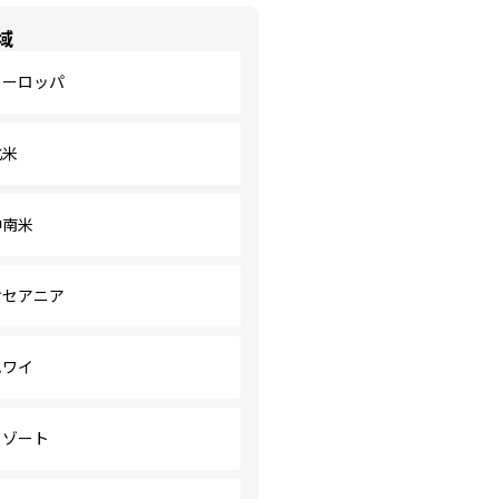
域
ヨーロッパ
北米
中南米
オセアニア
ハワイ
リゾート