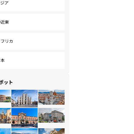
アジア
中近東
アフリカ
日本
ポット