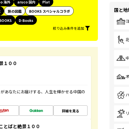
co 海外
aruco 国内
Plat
国と地
代
旅の図鑑
BOOKS スペシャルコラボ
BOOKS
D-Books
絞り込み条件を追加
景１００
」があなたにお届けする、人生を輝かせる中国の
詳細を見る
ことばと絶景１００