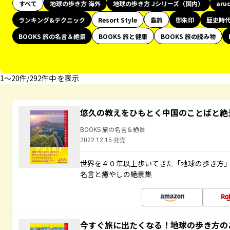
すべて
地球の歩き方 海外
地球の歩き方 Jシリーズ（国内）
aru
ランキング&テクニック
Resort Style
島旅
御朱印
歴史時
BOOKS 旅の名言＆絶景
BOOKS 旅と健康
BOOKS 旅の読み物
1〜20件/292件中 を表示
悠久の教えをひもとく中国のことばと絶
BOOKS 旅の名言＆絶景
2022.12.15 発売
世界を４０年以上歩いてきた「地球の歩き方
名言と癒やしの絶景集
今すぐ旅に出たくなる！地球の歩き方の