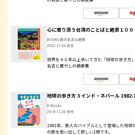
心に寄り添う台湾のことばと絶景１００
BOOKS 旅の名言＆絶景
2022.11.04 発売
世界を４０年以上歩いてきた「地球の歩き方
名言と癒やしの絶景集
地球の歩き方 3 インド・ネパール 1982
D-Books
2018.12.20 発売
1981年、旅人のバイブルとして登場した地
の旅を思い出して欲しい1冊です。