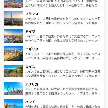
景など、自然景観も見逃せない。観光の合間には、本場の
イベリア半島のほぼ80％を占めるスペインは、太陽が降り
ピザやパスタなど、絶品のイタリア料理を堪能することも
注ぐ地中海沿岸から雄大なピレネー山脈まで、多彩な自然
できる。朝目覚めてから夜眠るまで、すべての瞬間を楽し
と文化が詰まったヨーロッパ屈指の旅行先だ。多様な地域
フランス
ませてくれるイタリアで、忘れられない旅をしてみよう！
文化が根付くこの国では、情熱的なフラメンコ、熱気あふ
なお、新着のイタリア情報は
コンテンツ一覧
を参照してほ
れる闘牛、そして美味しいタパスが生活の一部となってい
フランスは、世界中の旅行者を魅了し続けるヨーロッパ屈
しい。
る。首都マドリードの洗練された雰囲気や、バルセロナの
指の観光地だ。首都パリのエッフェル塔やルーブル美術館
アートに溢れた街角から、地方では古代ローマ遺跡や中世
といった象徴的なスポットから、田舎町の古風な美しさま
ドイツ
の城塞都市、穏やかなビーチリゾートまで多彩な表情を見
で、幅広い魅力が詰まっている。華麗な宮殿、歴史的な大
せる。地方によって風土や気候が異なるスペインはその個
聖堂、美しいビーチ、そして豊かな自然が、訪れる者を心
ドイツは、豊かな歴史と多彩な文化が交差するヨーロッパ
性で訪れる人を魅了する。 なお、新着のスペイン情報は
コ
から魅了する。また、フランスは美食の国としても知ら
の中心に位置する国。中世の街並みが残るロマンチック街
ンテンツ一覧
を参照してほしい。
れ、フランス料理はユネスコ無形文化遺産にも登録されて
道から、未来を先取りするようなモダンな都市まで多様な
イギリス
いる。シャンパンの発祥地であるランス、プロヴァンスの
顔を持つこの国は、どこを歩いても飽きることがない。ベ
香り高いラベンダー畑など、多彩な楽しみ方が可能だ。さ
ルリンの文化的活気、バイエルン州のアルプスの絶景、そ
イギリスは、古きよき伝統と最先端が共存する国。ウェス
らに、パリ以外の地域にも魅力が溢れており、どの街角に
してライン川沿いのワイン畑といった風景は必見。ビール
トミンスター寺院や大英博物館のようなランドマーク、歴
も豊かな歴史と文化が息づいている。パリ以外の個性あふ
とソーセージを味わいながら地元の人と過ごす楽しい時間
史ある大学都市、美しい丘陵地帯や牧歌的な風景など、エ
れる地方に足を運ぶとそれぞれで全く異なる文化を体験で
スイス
は、お酒好きな人にはぜひ体験してほしい。 なお、新着の
リアごとに異なる魅力がある。また、優雅なアフタヌーン
きるだろう。 なお、新着のフランス情報は
コンテンツ一覧
ドイツ情報は
コンテンツ一覧
を参照してほしい。
ティー、ビール好きにはたまらない英国パブ、サッカー観
スイスの国土面積は九州ほどの広さだが、運行時刻が正確
を参照してほしい。
戦など、本場だからこそできる体験も豊富。イギリスを旅
な交通網が整備されており、初心者でも安心して個人旅行
して楽しみつくそう。 なお、新着のイギリス情報は
コンテ
を楽しめる。日本同様に時刻表どおりの旅が可能だ。中世
アメリカ
ンツ一覧
を参照してほしい。
の建物がそのまま残る町や、スイスならではのユニークな
博物館もあり、アルプス観光だけでなく町歩きも満喫する
アメリカ合衆国は、広大な土地と多様な文化が魅力の国。
ことができる。国民の所得が高いため物価も高いが、旅行
東海岸の都市部から西海岸のカリフォルニアまで、訪れる
者向けの交通パス提供のサービスもあり、うまく活用すれ
場所ごとに異なる風景と体験が待っている。ニューヨーク
ハワイ
ば市内交通費無料で観光を楽しむこともできる。 なお、新
のような巨大都市は、観光、ショッピング、エンターテイ
着のスイス情報は
コンテンツ一覧
を参照してほしい。
ンメントが詰まった刺激的なスポットだ。一方、アメリカ
年間を通じて温暖な気候に恵まれ、多くの島で構成される