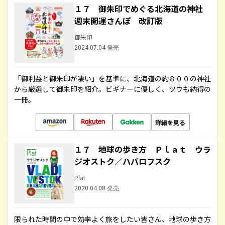
１７ 御朱印でめぐる北海道の神社
週末開運さんぽ 改訂版
御朱印
2024.07.04 発売
「御利益と御朱印が凄い」を基準に、北海道の約８００の神社
から厳選して御朱印を紹介。ビギナーに優しく、ツウも納得の
一冊。
詳細を見る
１７ 地球の歩き方 Ｐｌａｔ ウラ
ジオストク／ハバロフスク
Plat
2020.04.08 発売
限られた時間の中で効率よく旅をしたい皆さん、地球の歩き方