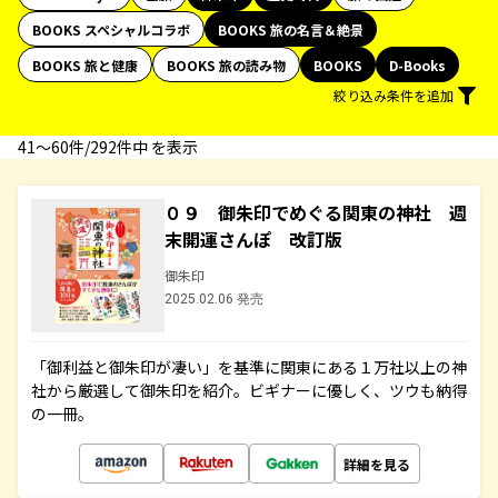
BOOKS スペシャルコラボ
BOOKS 旅の名言＆絶景
BOOKS 旅と健康
BOOKS 旅の読み物
BOOKS
D-Books
絞り込み条件を追加
41〜60件/292件中 を表示
０９ 御朱印でめぐる関東の神社 週
末開運さんぽ 改訂版
御朱印
2025.02.06 発売
「御利益と御朱印が凄い」を基準に関東にある１万社以上の神
社から厳選して御朱印を紹介。ビギナーに優しく、ツウも納得
の一冊。
詳細を見る