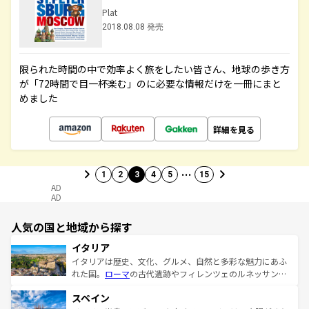
Plat
2018.08.08 発売
限られた時間の中で効率よく旅をしたい皆さん、地球の歩き方
が「72時間で目一杯楽む」のに必要な情報だけを一冊にまと
めました
詳細を見る
…
1
2
3
4
5
15
AD
AD
人気の国と地域から探す
イタリア
イタリアは歴史、文化、グルメ、自然と多彩な魅力にあふ
れた国。
ローマ
の古代遺跡やフィレンツェのルネッサンス
美術、ヴェネツィアの運河など、歴史あるスポットはもち
スペイン
ろん、トスカーナの美しい田園風景やアマルフィ海岸の絶