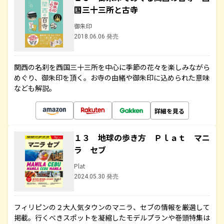
国三十三所と古寺
御朱印
2018.06.06 発売
関西の名刹を西国三十三所を中心に季節の花々を楽しみながら
めぐり、御朱印を頂く。お寺の由緒や御朱印に込められた意味
なども解説。
詳細を見る
１３ 地球の歩き方 Ｐｌａｔ マニ
ラ セブ
Plat
2024.05.30 発売
フィリピンの２大人気タウンのマニラ、セブの情報を厳選して
掲載。行くべきスポットを凝縮したモデルプランや巻頭特集は