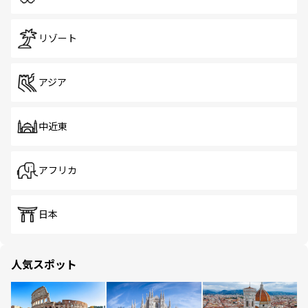
リゾート
アジア
中近東
アフリカ
日本
人気スポット