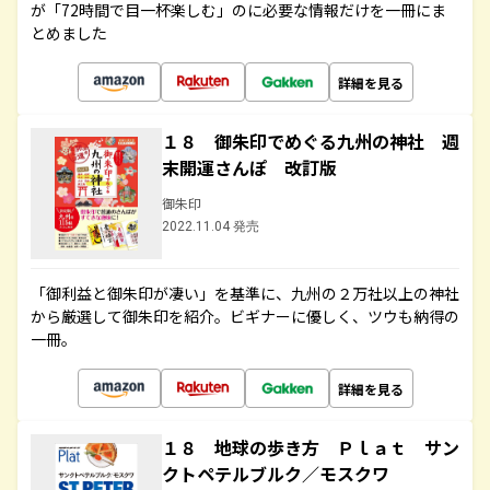
が「72時間で目一杯楽しむ」のに必要な情報だけを一冊にま
とめました
詳細を見る
１８ 御朱印でめぐる九州の神社 週
末開運さんぽ 改訂版
御朱印
2022.11.04 発売
「御利益と御朱印が凄い」を基準に、九州の２万社以上の神社
から厳選して御朱印を紹介。ビギナーに優しく、ツウも納得の
一冊。
詳細を見る
１８ 地球の歩き方 Ｐｌａｔ サン
クトペテルブルク／モスクワ