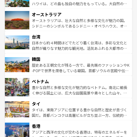
西部には大自然が広がり、グランドキャニオンやイエロー
ハワイは、どの島も独自の魅力をもっている。大自然の神
ストーン国立公園といった絶景が堪能できる。さらに、南
秘を感じたいなら、火山が生み出した壮大な景観を誇るハ
オーストラリア
部のニューオーリンズでは、音楽と美食が融合した独特の
ワイ島は見逃せない。また、定番の観光地といえばオアフ
文化が魅力。旅行者はアメリカの各地域で異なる魅力を楽
島だが、静かな自然を求めるならマウイ島やカウアイ島が
オーストラリアは、壮大な自然と多様な文化が魅力の国。
しみながら、その多様性と豊かな歴史を感じることができ
おすすめ。エメラルドグリーンに輝く海をはじめ、豊かな
シドニーのシンボルであるシドニー・オペラハウス、オー
るだろう。車でのロードトリップや列車の旅も、アメリカ
文化や歴史が息づいている。「アロハスピリット」と呼ば
ストラリア東海岸北部に広がる大サンゴ礁地帯グレートバ
ならではの贅沢な旅のスタイルだ。 なお、新着のアメリカ
台湾
れるおもてなしの心で訪れる人々を迎えてくれるハワイの
リアリーフや大陸中央部にそびえるウルル（エアーズロッ
情報は
コンテンツ一覧
を参照してほしい。
人々、おいしいローカルフードやハワイアンミュージッ
ク）、タスマニアの美しい原生林やケアンズの熱帯雨林な
日本から約４時間ほどでたどり着く台湾は、多彩な文化と
ク、伝統的なフラダンスなど、すべてがハワイの魅力を彩
ど、見どころがたくさん。また、カフェやワイン、オージ
自然が織りなす魅力的な観光地。活気あふれる大都市の台
っている。訪れるたびに新しい発見と感動が待っているハ
ービーフなどの食文化も豊かで、美味しいものであふれて
北やノスタルジックな町並みが人気な九份（ジォウフェ
ワイを、存分に味わってほしい。 なお、新着のハワイ情報
韓国
いる。アクティビティも充実しており、サーフィンやダイ
ン）、静ひつな山岳地帯である台湾東部など、都市の喧騒
は
コンテンツ一覧
を参照してほしい。
ビング、ハイキングなど、アウトドア好きにはたまらな
と山間の静けさが共存しており、訪れる人に新しい発見と
歴史ある王朝文化が残る一方で、最先端のファッションやK
い。オーストラリアの多彩な魅力を存分に味わいつくそ
驚きをもたらしてくれる。また、奥深い台湾の食文化も魅
-POPで世界を席巻している韓国。首都ソウルの宮殿や伝統
う。 なお、新着のオーストラリア情報は
コンテンツ一覧
を
力で、夜市などの屋台グルメから高級料理、ヘルシーで美
家屋が並ぶエリアでは韓国の歴史と文化に浸ることがで
参照してほしい。
ベトナム
容にもいいと評判のスイーツなど、バラエティ豊かな料理
き、地方に足を延ばせば四季折々の自然美を楽しむことが
が味わえる。 なお、新着の台湾情報は
コンテンツ一覧
を参
できる。そして、キムチや焼肉、絶品のストリートフード
豊かな自然と多様な文化が魅力的なベトナム。南北に細長
照してほしい。
まで、さまざまな韓国料理が待っている。夜には、韓国な
く伸びる国土には、広大な田園風景や青々とした山々、世
らではのナイトライフも堪能できる。あたたかいホスピタ
界遺産に登録された壮大な自然景観が点在し、都市部では
タイ
リティに包まれながら、韓国の多彩な魅力を心ゆくまで味
急速な発展と共に伝統が息づく。ハノイの古い町並みやホ
わってみてほしい。 なお、新着の韓国情報は
コンテンツ一
ーチミン市のフランス統治時代の建物も、独特の雰囲気を
タイは、東南アジアに位置する豊かな自然と歴史が息づく
覧
を参照してほしい。
醸し出している。また、バラエティの豊かさとおいしさで
国だ。首都バンコクは高層ビルが立ち並ぶ一方、伝統的な
世界中の食通を魅了してやまないベトナム料理も魅力のひ
寺院や市場がいたるところに点在し、古きよき文化と現代
香港
とつ。フォーやバインミー、ベトナムコーヒーなどは、ぜ
の活気が交差している。北部ではチェンマイなどの山岳地
ひ現地で味わいたい。どの地域を訪れてもあたたかい人々
帯で自然と触れ合い、南部ではプーケットやクラビの美し
アジアと西洋の文化が交わる香港は、特有のエネルギーを
が旅行者を迎えてくれるので、きっと忘れられない旅にな