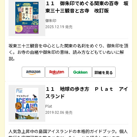
１１ 御朱印でめぐる関東の百寺 坂
東三十三観音と古寺 改訂版
御朱印
2025.12.19 発売
坂東三十三観音を中心とした関東の名刹をめぐり、御朱印を頂
く。お寺の由緒や御朱印の意味、読み方などもていねいに解
説。
詳細を見る
１１ 地球の歩き方 Ｐｌａｔ アイ
スランド
Plat
2019.02.06 発売
人気急上昇中の島国アイスランドの本格的ガイドブック。個人