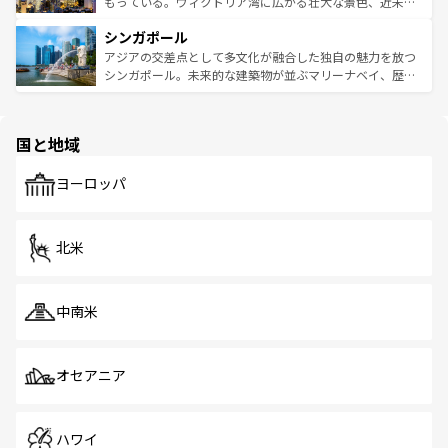
いビーチでリゾート気分を楽しむことができる。タイ料理
もっている。ヴィクトリア湾に広がる壮大な景色、近未来
るはずだ。 なお、新着のベトナム情報は
コンテンツ一覧
を
は世界的に有名で、屋台から高級レストランまで味覚を刺
的なアートスポット、そして歴史と現代が融合した町並
参照してほしい。
シンガポール
激する。気候は一年中温暖で、どの季節にも異なる楽しみ
み、どこを訪れても感動するはず。観光スポットが密集し
が待っている。親しみやすいタイの人々、仏教を中心とし
ており、効率よく見どころを回れるのも魅力。息をのむよ
アジアの交差点として多文化が融合した独自の魅力を放つ
た文化、そして多様な観光資源が、訪れる旅人を魅了し続
うな絶景から文化的な体験まで、香港を存分に楽しみ尽く
シンガポール。未来的な建築物が並ぶマリーナベイ、歴史
ける。 なお、新着のタイ情報は
コンテンツ一覧
を参照して
そう。 なお、新着の香港情報は
コンテンツ一覧
を参照して
と伝統を感じられるエスニックタウン、多数の緑豊かな公
ほしい。
ほしい。
園や自然保護区など、自然が調和した近代的な景観と文化
の多様性あふれるカラフルな町は、どこを歩いても新しい
国と地域
発見がある。さらに、治安のよさや充実した公共交通機関
も、旅行者にとっては魅力的なポイント。グルメも豊富
で、ホーカーズは地元の風情を楽しめる外せないスポット
ヨーロッパ
だ。訪れる人を飽きさせないシンガポールで、多様な魅力
を体感しよう。 なお、新着のシンガポール情報は
コンテン
ツ一覧
を参照してほしい。
北米
中南米
オセアニア
ハワイ