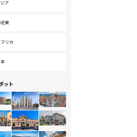
アジア
中近東
アフリカ
日本
ポット