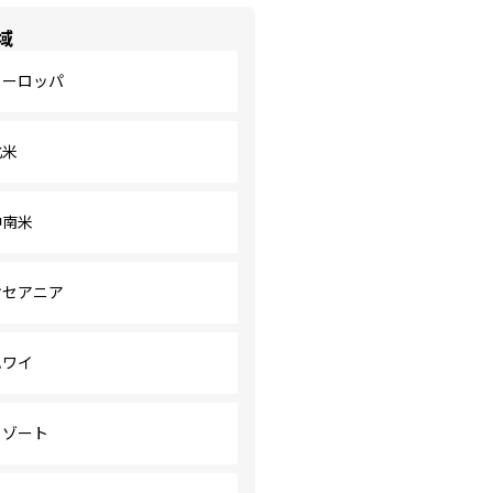
域
ヨーロッパ
北米
中南米
オセアニア
ハワイ
リゾート