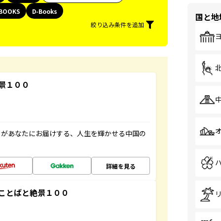
BOOKS
D-Books
国と地
絞り込み条件を追加
景１００
」があなたにお届けする、人生を輝かせる中国の
詳細を見る
ことばと絶景１００