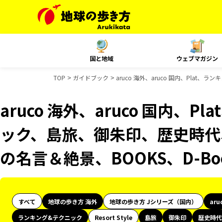
国と地域
ウェブマガジン
TOP
ガイドブック
aruco 海外、aruco 国内、Pla
aruco 海外、aruco 国内、
ック、島旅、御朱印、歴史時代、
の名言＆絶景、BOOKS、D-B
すべて
地球の歩き方 海外
地球の歩き方 Jシリーズ（国内）
aru
ランキング&テクニック
Resort Style
島旅
御朱印
歴史時代