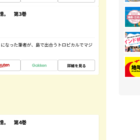
憶。 第3巻
とになった筆者が、島で出合うトロピカルでマジ
詳細を見る
憶。 第4巻