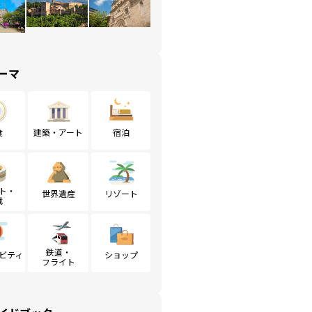
ーマ
食
建築・アート
宿泊
ト・
世界遺産
リゾート
戦
鉄道・
ビティ
ショップ
フライト