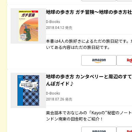
地球の歩き方 ガチ冒険～地球の歩き方
D-Books
2018.04.12 発売
本書は4人の旅好きによるただの旅日記です。
いてある内容はただの旅日記です。
地球の歩き方 カンタベリーと周辺のす
んぽガイド♪
D-Books
2018.07.26 発売
英会話本でおなじみの「Kayoの“秘密のノー
ンドン南東の田舎町をご紹介！