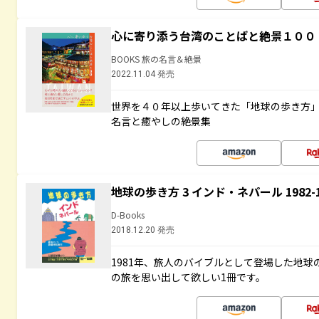
心に寄り添う台湾のことばと絶景１００
BOOKS 旅の名言＆絶景
2022.11.04 発売
世界を４０年以上歩いてきた「地球の歩き方
名言と癒やしの絶景集
地球の歩き方 3 インド・ネパール 1982
D-Books
2018.12.20 発売
1981年、旅人のバイブルとして登場した地
の旅を思い出して欲しい1冊です。