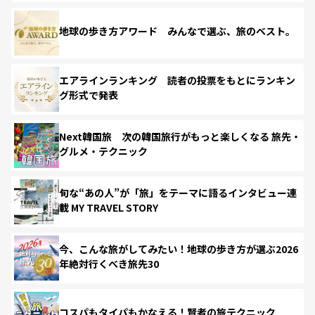
地球の歩き方アワード みんなで選ぶ、旅のベスト。
エアラインランキング 読者の投票をもとにランキン
グ形式で発表
Next韓国旅 次の韓国旅行がもっと楽しくなる 旅先・
グルメ・テクニック
旬な“あの人”が「旅」をテーマに語るインタビュー連
載 MY TRAVEL STORY
今、こんな旅がしてみたい！地球の歩き方が選ぶ2026
年絶対行くべき旅先30
コスパもタイパもかなえる！賢者の旅テクニック