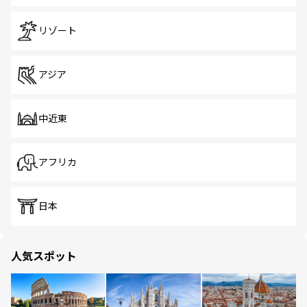
リゾート
アジア
中近東
アフリカ
日本
人気スポット