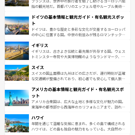
フランスは、世界中の旅行者を魅了し続けるヨーロッパ屈
アートに溢れた街角から、地方では古代ローマ遺跡や中世
指の観光地だ。首都パリのエッフェル塔やルーブル美術館
の城塞都市、穏やかなビーチリゾートまで多彩な表情を見
といった象徴的なスポットから、田舎町の古風な美しさま
せる。地方によって風土や気候が異なるスペインはその個
ドイツの基本情報と観光ガイド・有名観光スポッ
で、幅広い魅力が詰まっている。華麗な宮殿、歴史的な大
性で訪れる人を魅了する。 なお、新着のスペイン情報は
コ
聖堂、美しいビーチ、そして豊かな自然が、訪れる者を心
ト
ンテンツ一覧
を参照してほしい。
から魅了する。また、フランスは美食の国としても知ら
ドイツは、豊かな歴史と多彩な文化が交差するヨーロッパ
れ、フランス料理はユネスコ無形文化遺産にも登録されて
の中心に位置する国。中世の街並みが残るロマンチック街
いる。シャンパンの発祥地であるランス、プロヴァンスの
道から、未来を先取りするようなモダンな都市まで多様な
香り高いラベンダー畑など、多彩な楽しみ方が可能だ。さ
イギリス
顔を持つこの国は、どこを歩いても飽きることがない。ベ
らに、パリ以外の地域にも魅力が溢れており、どの街角に
ルリンの文化的活気、バイエルン州のアルプスの絶景、そ
イギリスは、古きよき伝統と最先端が共存する国。ウェス
も豊かな歴史と文化が息づいている。パリ以外の個性あふ
してライン川沿いのワイン畑といった風景は必見。ビール
トミンスター寺院や大英博物館のようなランドマーク、歴
れる地方に足を運ぶとそれぞれで全く異なる文化を体験で
とソーセージを味わいながら地元の人と過ごす楽しい時間
史ある大学都市、美しい丘陵地帯や牧歌的な風景など、エ
きるだろう。 なお、新着のフランス情報は
コンテンツ一覧
スイス
は、お酒好きな人にはぜひ体験してほしい。 なお、新着の
リアごとに異なる魅力がある。また、優雅なアフタヌーン
を参照してほしい。
ドイツ情報は
コンテンツ一覧
を参照してほしい。
ティー、ビール好きにはたまらない英国パブ、サッカー観
スイスの国土面積は九州ほどの広さだが、運行時刻が正確
戦など、本場だからこそできる体験も豊富。イギリスを旅
な交通網が整備されており、初心者でも安心して個人旅行
して楽しみつくそう。 なお、新着のイギリス情報は
コンテ
を楽しめる。日本同様に時刻表どおりの旅が可能だ。中世
アメリカの基本情報と観光ガイド・有名観光スポ
ンツ一覧
を参照してほしい。
の建物がそのまま残る町や、スイスならではのユニークな
博物館もあり、アルプス観光だけでなく町歩きも満喫する
ット
ことができる。国民の所得が高いため物価も高いが、旅行
アメリカ合衆国は、広大な土地と多様な文化が魅力の国。
者向けの交通パス提供のサービスもあり、うまく活用すれ
東海岸の都市部から西海岸のカリフォルニアまで、訪れる
ば市内交通費無料で観光を楽しむこともできる。 なお、新
場所ごとに異なる風景と体験が待っている。ニューヨーク
着のスイス情報は
コンテンツ一覧
を参照してほしい。
ハワイ
のような巨大都市は、観光、ショッピング、エンターテイ
ンメントが詰まった刺激的なスポットだ。一方、アメリカ
年間を通じて温暖な気候に恵まれ、多くの島で構成される
西部には大自然が広がり、グランドキャニオンやイエロー
ハワイは、どの島も独自の魅力をもっている。大自然の神
ストーン国立公園といった絶景が堪能できる。さらに、南
秘を感じたいなら、火山が生み出した壮大な景観を誇るハ