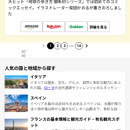
大ヒット「地球の歩き方 御朱印シリーズ」では初めてのコミ
ックエッセイ。イラストレーター柴田かおるが書きおろしまし
た
詳細を見る
…
1
2
3
14
AD
AD
人気の国と地域から探す
イタリア
イタリアは歴史、文化、グルメ、自然と多彩な魅力にあふ
れた国。
ローマ
の古代遺跡やフィレンツェのルネッサンス
美術、ヴェネツィアの運河など、歴史あるスポットはもち
スペイン
ろん、トスカーナの美しい田園風景やアマルフィ海岸の絶
景など、自然景観も見逃せない。観光の合間には、本場の
イベリア半島のほぼ80％を占めるスペインは、太陽が降り
ピザやパスタなど、絶品のイタリア料理を堪能することも
注ぐ地中海沿岸から雄大なピレネー山脈まで、多彩な自然
できる。朝目覚めてから夜眠るまで、すべての瞬間を楽し
と文化が詰まったヨーロッパ屈指の旅行先だ。多様な地域
フランスの基本情報と観光ガイド・有名観光スポ
ませてくれるイタリアで、忘れられない旅をしてみよう！
文化が根付くこの国では、情熱的なフラメンコ、熱気あふ
なお、新着のイタリア情報は
コンテンツ一覧
を参照してほ
れる闘牛、そして美味しいタパスが生活の一部となってい
ット
しい。
る。首都マドリードの洗練された雰囲気や、バルセロナの