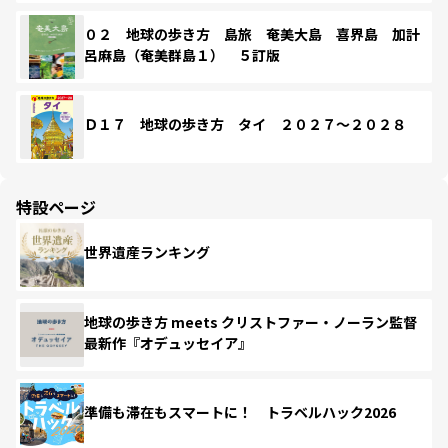
０２ 地球の歩き方 島旅 奄美大島 喜界島 加計
呂麻島（奄美群島１） ５訂版
Ｄ１７ 地球の歩き方 タイ ２０２７～２０２８
特設ページ
世界遺産ランキング
地球の歩き方 meets クリストファー・ノーラン監督
最新作『オデュッセイア』
準備も滞在もスマートに！ トラベルハック2026