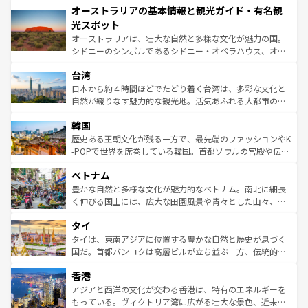
オーストラリアの基本情報と観光ガイド・有名観
部のニューオーリンズでは、音楽と美食が融合した独特の
ワイ島は見逃せない。また、定番の観光地といえばオアフ
文化が魅力。旅行者はアメリカの各地域で異なる魅力を楽
島だが、静かな自然を求めるならマウイ島やカウアイ島が
光スポット
しみながら、その多様性と豊かな歴史を感じることができ
おすすめ。エメラルドグリーンに輝く海をはじめ、豊かな
オーストラリアは、壮大な自然と多様な文化が魅力の国。
るだろう。車でのロードトリップや列車の旅も、アメリカ
文化や歴史が息づいている。「アロハスピリット」と呼ば
シドニーのシンボルであるシドニー・オペラハウス、オー
ならではの贅沢な旅のスタイルだ。 なお、新着のアメリカ
れるおもてなしの心で訪れる人々を迎えてくれるハワイの
ストラリア東海岸北部に広がる大サンゴ礁地帯グレートバ
情報は
コンテンツ一覧
を参照してほしい。
人々、おいしいローカルフードやハワイアンミュージッ
台湾
リアリーフや大陸中央部にそびえるウルル（エアーズロッ
ク、伝統的なフラダンスなど、すべてがハワイの魅力を彩
ク）、タスマニアの美しい原生林やケアンズの熱帯雨林な
日本から約４時間ほどでたどり着く台湾は、多彩な文化と
っている。訪れるたびに新しい発見と感動が待っているハ
ど、見どころがたくさん。また、カフェやワイン、オージ
自然が織りなす魅力的な観光地。活気あふれる大都市の台
ワイを、存分に味わってほしい。 なお、新着のハワイ情報
ービーフなどの食文化も豊かで、美味しいものであふれて
北やノスタルジックな町並みが人気な九份（ジォウフェ
は
コンテンツ一覧
を参照してほしい。
韓国
いる。アクティビティも充実しており、サーフィンやダイ
ン）、静ひつな山岳地帯である台湾東部など、都市の喧騒
ビング、ハイキングなど、アウトドア好きにはたまらな
と山間の静けさが共存しており、訪れる人に新しい発見と
歴史ある王朝文化が残る一方で、最先端のファッションやK
い。オーストラリアの多彩な魅力を存分に味わいつくそ
驚きをもたらしてくれる。また、奥深い台湾の食文化も魅
-POPで世界を席巻している韓国。首都ソウルの宮殿や伝統
う。 なお、新着のオーストラリア情報は
コンテンツ一覧
を
力で、夜市などの屋台グルメから高級料理、ヘルシーで美
家屋が並ぶエリアでは韓国の歴史と文化に浸ることがで
参照してほしい。
ベトナム
容にもいいと評判のスイーツなど、バラエティ豊かな料理
き、地方に足を延ばせば四季折々の自然美を楽しむことが
が味わえる。 なお、新着の台湾情報は
コンテンツ一覧
を参
できる。そして、キムチや焼肉、絶品のストリートフード
豊かな自然と多様な文化が魅力的なベトナム。南北に細長
照してほしい。
まで、さまざまな韓国料理が待っている。夜には、韓国な
く伸びる国土には、広大な田園風景や青々とした山々、世
らではのナイトライフも堪能できる。あたたかいホスピタ
界遺産に登録された壮大な自然景観が点在し、都市部では
タイ
リティに包まれながら、韓国の多彩な魅力を心ゆくまで味
急速な発展と共に伝統が息づく。ハノイの古い町並みやホ
わってみてほしい。 なお、新着の韓国情報は
コンテンツ一
ーチミン市のフランス統治時代の建物も、独特の雰囲気を
タイは、東南アジアに位置する豊かな自然と歴史が息づく
覧
を参照してほしい。
醸し出している。また、バラエティの豊かさとおいしさで
国だ。首都バンコクは高層ビルが立ち並ぶ一方、伝統的な
世界中の食通を魅了してやまないベトナム料理も魅力のひ
寺院や市場がいたるところに点在し、古きよき文化と現代
香港
とつ。フォーやバインミー、ベトナムコーヒーなどは、ぜ
の活気が交差している。北部ではチェンマイなどの山岳地
ひ現地で味わいたい。どの地域を訪れてもあたたかい人々
帯で自然と触れ合い、南部ではプーケットやクラビの美し
アジアと西洋の文化が交わる香港は、特有のエネルギーを
が旅行者を迎えてくれるので、きっと忘れられない旅にな
いビーチでリゾート気分を楽しむことができる。タイ料理
もっている。ヴィクトリア湾に広がる壮大な景色、近未来