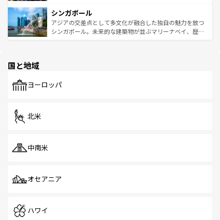
るはずだ。 なお、新着のベトナム情報は
コンテンツ一覧
を
は世界的に有名で、屋台から高級レストランまで味覚を刺
的なアートスポット、そして歴史と現代が融合した町並
参照してほしい。
シンガポール
激する。気候は一年中温暖で、どの季節にも異なる楽しみ
み、どこを訪れても感動するはず。観光スポットが密集し
が待っている。親しみやすいタイの人々、仏教を中心とし
ており、効率よく見どころを回れるのも魅力。息をのむよ
アジアの交差点として多文化が融合した独自の魅力を放つ
た文化、そして多様な観光資源が、訪れる旅人を魅了し続
うな絶景から文化的な体験まで、香港を存分に楽しみ尽く
シンガポール。未来的な建築物が並ぶマリーナベイ、歴史
ける。 なお、新着のタイ情報は
コンテンツ一覧
を参照して
そう。 なお、新着の香港情報は
コンテンツ一覧
を参照して
と伝統を感じられるエスニックタウン、多数の緑豊かな公
ほしい。
ほしい。
園や自然保護区など、自然が調和した近代的な景観と文化
の多様性あふれるカラフルな町は、どこを歩いても新しい
国と地域
発見がある。さらに、治安のよさや充実した公共交通機関
も、旅行者にとっては魅力的なポイント。グルメも豊富
で、ホーカーズは地元の風情を楽しめる外せないスポット
ヨーロッパ
だ。訪れる人を飽きさせないシンガポールで、多様な魅力
を体感しよう。 なお、新着のシンガポール情報は
コンテン
ツ一覧
を参照してほしい。
北米
中南米
オセアニア
ハワイ