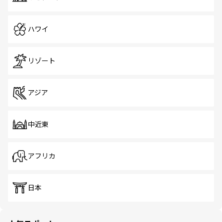
ハワイ
リゾート
アジア
中近東
アフリカ
日本