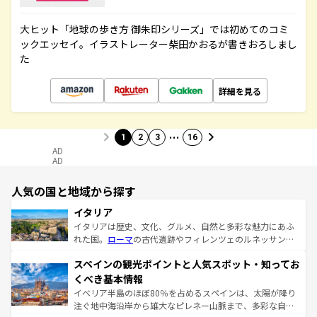
大ヒット「地球の歩き方 御朱印シリーズ」では初めてのコミ
ックエッセイ。イラストレーター柴田かおるが書きおろしまし
た
詳細を見る
…
1
2
3
16
AD
AD
人気の国と地域から探す
イタリア
イタリアは歴史、文化、グルメ、自然と多彩な魅力にあふ
れた国。
ローマ
の古代遺跡やフィレンツェのルネッサンス
美術、ヴェネツィアの運河など、歴史あるスポットはもち
スペインの観光ポイントと人気スポット・知ってお
ろん、トスカーナの美しい田園風景やアマルフィ海岸の絶
景など、自然景観も見逃せない。観光の合間には、本場の
くべき基本情報
ピザやパスタなど、絶品のイタリア料理を堪能することも
イベリア半島のほぼ80％を占めるスペインは、太陽が降り
できる。朝目覚めてから夜眠るまで、すべての瞬間を楽し
注ぐ地中海沿岸から雄大なピレネー山脈まで、多彩な自然
ませてくれるイタリアで、忘れられない旅をしてみよう！