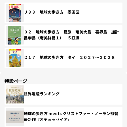
Ｊ３３ 地球の歩き方 墨田区
０２ 地球の歩き方 島旅 奄美大島 喜界島 加計
呂麻島（奄美群島１） ５訂版
Ｄ１７ 地球の歩き方 タイ ２０２７～２０２８
特設ページ
世界遺産ランキング
地球の歩き方 meets クリストファー・ノーラン監督
最新作『オデュッセイア』