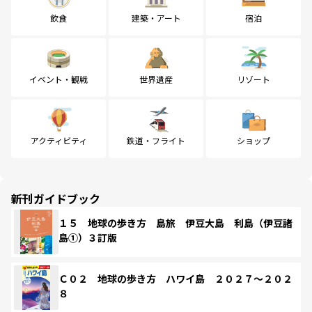
飲食
建築・アート
宿泊
イベント・観戦
世界遺産
リゾート
アクティビティ
鉄道・フライト
ショップ
新刊ガイドブック
１５ 地球の歩き方 島旅 伊豆大島 利島（伊豆諸
島①）３訂版
Ｃ０２ 地球の歩き方 ハワイ島 ２０２７～２０２
８