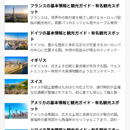
と文化が詰まったヨーロッパ屈指の旅行先だ。多様な地域
なお、新着のイタリア情報は
コンテンツ一覧
を参照してほ
フランスの基本情報と観光ガイド・有名観光スポ
文化が根付くこの国では、情熱的なフラメンコ、熱気あふ
しい。
れる闘牛、そして美味しいタパスが生活の一部となってい
ット
る。首都マドリードの洗練された雰囲気や、バルセロナの
フランスは、世界中の旅行者を魅了し続けるヨーロッパ屈
アートに溢れた街角から、地方では古代ローマ遺跡や中世
指の観光地だ。首都パリのエッフェル塔やルーブル美術館
の城塞都市、穏やかなビーチリゾートまで多彩な表情を見
といった象徴的なスポットから、田舎町の古風な美しさま
せる。地方によって風土や気候が異なるスペインはその個
ドイツの基本情報と観光ガイド・有名観光スポッ
で、幅広い魅力が詰まっている。華麗な宮殿、歴史的な大
性で訪れる人を魅了する。 なお、新着のスペイン情報は
コ
聖堂、美しいビーチ、そして豊かな自然が、訪れる者を心
ト
ンテンツ一覧
を参照してほしい。
から魅了する。また、フランスは美食の国としても知ら
ドイツは、豊かな歴史と多彩な文化が交差するヨーロッパ
れ、フランス料理はユネスコ無形文化遺産にも登録されて
の中心に位置する国。中世の街並みが残るロマンチック街
いる。シャンパンの発祥地であるランス、プロヴァンスの
道から、未来を先取りするようなモダンな都市まで多様な
香り高いラベンダー畑など、多彩な楽しみ方が可能だ。さ
イギリス
顔を持つこの国は、どこを歩いても飽きることがない。ベ
らに、パリ以外の地域にも魅力が溢れており、どの街角に
ルリンの文化的活気、バイエルン州のアルプスの絶景、そ
イギリスは、古きよき伝統と最先端が共存する国。ウェス
も豊かな歴史と文化が息づいている。パリ以外の個性あふ
してライン川沿いのワイン畑といった風景は必見。ビール
トミンスター寺院や大英博物館のようなランドマーク、歴
れる地方に足を運ぶとそれぞれで全く異なる文化を体験で
とソーセージを味わいながら地元の人と過ごす楽しい時間
史ある大学都市、美しい丘陵地帯や牧歌的な風景など、エ
きるだろう。 なお、新着のフランス情報は
コンテンツ一覧
スイス
は、お酒好きな人にはぜひ体験してほしい。 なお、新着の
リアごとに異なる魅力がある。また、優雅なアフタヌーン
を参照してほしい。
ドイツ情報は
コンテンツ一覧
を参照してほしい。
ティー、ビール好きにはたまらない英国パブ、サッカー観
スイスの国土面積は九州ほどの広さだが、運行時刻が正確
戦など、本場だからこそできる体験も豊富。イギリスを旅
な交通網が整備されており、初心者でも安心して個人旅行
して楽しみつくそう。 なお、新着のイギリス情報は
コンテ
を楽しめる。日本同様に時刻表どおりの旅が可能だ。中世
アメリカの基本情報と観光ガイド・有名観光スポ
ンツ一覧
を参照してほしい。
の建物がそのまま残る町や、スイスならではのユニークな
博物館もあり、アルプス観光だけでなく町歩きも満喫する
ット
ことができる。国民の所得が高いため物価も高いが、旅行
アメリカ合衆国は、広大な土地と多様な文化が魅力の国。
者向けの交通パス提供のサービスもあり、うまく活用すれ
東海岸の都市部から西海岸のカリフォルニアまで、訪れる
ば市内交通費無料で観光を楽しむこともできる。 なお、新
場所ごとに異なる風景と体験が待っている。ニューヨーク
着のスイス情報は
コンテンツ一覧
を参照してほしい。
ハワイの基本情報と観光ガイド・有名観光スポッ
のような巨大都市は、観光、ショッピング、エンターテイ