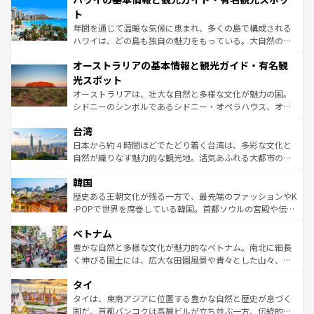
ンメントが詰まった刺激的なスポットだ。一方、アメリカ
ト
西部には大自然が広がり、グランドキャニオンやイエロー
年間を通じて温暖な気候に恵まれ、多くの島で構成される
ストーン国立公園といった絶景が堪能できる。さらに、南
ハワイは、どの島も独自の魅力をもっている。大自然の神
部のニューオーリンズでは、音楽と美食が融合した独特の
秘を感じたいなら、火山が生み出した壮大な景観を誇るハ
文化が魅力。旅行者はアメリカの各地域で異なる魅力を楽
オーストラリアの基本情報と観光ガイド・有名観
ワイ島は見逃せない。また、定番の観光地といえばオアフ
しみながら、その多様性と豊かな歴史を感じることができ
島だが、静かな自然を求めるならマウイ島やカウアイ島が
光スポット
るだろう。車でのロードトリップや列車の旅も、アメリカ
おすすめ。エメラルドグリーンに輝く海をはじめ、豊かな
オーストラリアは、壮大な自然と多様な文化が魅力の国。
ならではの贅沢な旅のスタイルだ。 なお、新着のアメリカ
文化や歴史が息づいている。「アロハスピリット」と呼ば
シドニーのシンボルであるシドニー・オペラハウス、オー
情報は
コンテンツ一覧
を参照してほしい。
れるおもてなしの心で訪れる人々を迎えてくれるハワイの
ストラリア東海岸北部に広がる大サンゴ礁地帯グレートバ
人々、おいしいローカルフードやハワイアンミュージッ
台湾
リアリーフや大陸中央部にそびえるウルル（エアーズロッ
ク、伝統的なフラダンスなど、すべてがハワイの魅力を彩
ク）、タスマニアの美しい原生林やケアンズの熱帯雨林な
日本から約４時間ほどでたどり着く台湾は、多彩な文化と
っている。訪れるたびに新しい発見と感動が待っているハ
ど、見どころがたくさん。また、カフェやワイン、オージ
自然が織りなす魅力的な観光地。活気あふれる大都市の台
ワイを、存分に味わってほしい。 なお、新着のハワイ情報
ービーフなどの食文化も豊かで、美味しいものであふれて
北やノスタルジックな町並みが人気な九份（ジォウフェ
は
コンテンツ一覧
を参照してほしい。
韓国
いる。アクティビティも充実しており、サーフィンやダイ
ン）、静ひつな山岳地帯である台湾東部など、都市の喧騒
ビング、ハイキングなど、アウトドア好きにはたまらな
と山間の静けさが共存しており、訪れる人に新しい発見と
歴史ある王朝文化が残る一方で、最先端のファッションやK
い。オーストラリアの多彩な魅力を存分に味わいつくそ
驚きをもたらしてくれる。また、奥深い台湾の食文化も魅
-POPで世界を席巻している韓国。首都ソウルの宮殿や伝統
う。 なお、新着のオーストラリア情報は
コンテンツ一覧
を
力で、夜市などの屋台グルメから高級料理、ヘルシーで美
家屋が並ぶエリアでは韓国の歴史と文化に浸ることがで
参照してほしい。
ベトナム
容にもいいと評判のスイーツなど、バラエティ豊かな料理
き、地方に足を延ばせば四季折々の自然美を楽しむことが
が味わえる。 なお、新着の台湾情報は
コンテンツ一覧
を参
できる。そして、キムチや焼肉、絶品のストリートフード
豊かな自然と多様な文化が魅力的なベトナム。南北に細長
照してほしい。
まで、さまざまな韓国料理が待っている。夜には、韓国な
く伸びる国土には、広大な田園風景や青々とした山々、世
らではのナイトライフも堪能できる。あたたかいホスピタ
界遺産に登録された壮大な自然景観が点在し、都市部では
タイ
リティに包まれながら、韓国の多彩な魅力を心ゆくまで味
急速な発展と共に伝統が息づく。ハノイの古い町並みやホ
わってみてほしい。 なお、新着の韓国情報は
コンテンツ一
ーチミン市のフランス統治時代の建物も、独特の雰囲気を
タイは、東南アジアに位置する豊かな自然と歴史が息づく
覧
を参照してほしい。
醸し出している。また、バラエティの豊かさとおいしさで
国だ。首都バンコクは高層ビルが立ち並ぶ一方、伝統的な