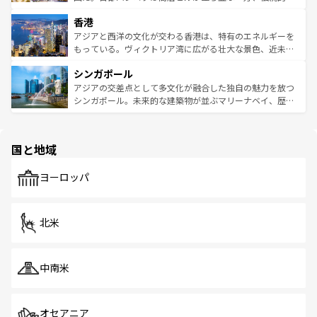
世界中の食通を魅了してやまないベトナム料理も魅力のひ
寺院や市場がいたるところに点在し、古きよき文化と現代
香港
とつ。フォーやバインミー、ベトナムコーヒーなどは、ぜ
の活気が交差している。北部ではチェンマイなどの山岳地
ひ現地で味わいたい。どの地域を訪れてもあたたかい人々
帯で自然と触れ合い、南部ではプーケットやクラビの美し
アジアと西洋の文化が交わる香港は、特有のエネルギーを
が旅行者を迎えてくれるので、きっと忘れられない旅にな
いビーチでリゾート気分を楽しむことができる。タイ料理
もっている。ヴィクトリア湾に広がる壮大な景色、近未来
るはずだ。 なお、新着のベトナム情報は
コンテンツ一覧
を
は世界的に有名で、屋台から高級レストランまで味覚を刺
的なアートスポット、そして歴史と現代が融合した町並
参照してほしい。
シンガポール
激する。気候は一年中温暖で、どの季節にも異なる楽しみ
み、どこを訪れても感動するはず。観光スポットが密集し
が待っている。親しみやすいタイの人々、仏教を中心とし
ており、効率よく見どころを回れるのも魅力。息をのむよ
アジアの交差点として多文化が融合した独自の魅力を放つ
た文化、そして多様な観光資源が、訪れる旅人を魅了し続
うな絶景から文化的な体験まで、香港を存分に楽しみ尽く
シンガポール。未来的な建築物が並ぶマリーナベイ、歴史
ける。 なお、新着のタイ情報は
コンテンツ一覧
を参照して
そう。 なお、新着の香港情報は
コンテンツ一覧
を参照して
と伝統を感じられるエスニックタウン、多数の緑豊かな公
ほしい。
ほしい。
園や自然保護区など、自然が調和した近代的な景観と文化
の多様性あふれるカラフルな町は、どこを歩いても新しい
国と地域
発見がある。さらに、治安のよさや充実した公共交通機関
も、旅行者にとっては魅力的なポイント。グルメも豊富
で、ホーカーズは地元の風情を楽しめる外せないスポット
ヨーロッパ
だ。訪れる人を飽きさせないシンガポールで、多様な魅力
を体感しよう。 なお、新着のシンガポール情報は
コンテン
ツ一覧
を参照してほしい。
北米
中南米
オセアニア