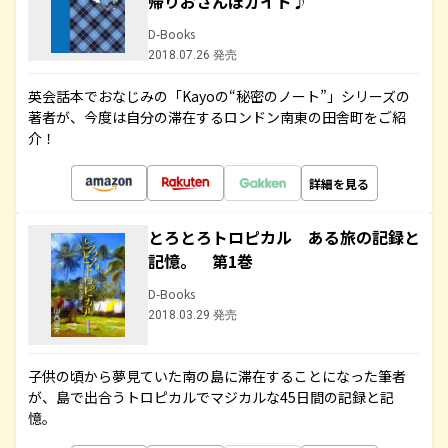
帰りおさんぽガイド♪
D-Books
2018.07.26 発売
英会話本でおなじみの「Kayoの“秘密のノート”」シリーズの
著者が、今度は自分の滞在するロンドン南東の田舎町をご紹
介！
詳細を見る
とろとろトロピカル ある旅の記録と
記憶。 第1巻
D-Books
2018.03.29 発売
子供の頃から夢見ていた南の島に滞在することになった筆者
が、島で出合うトロピカルでマジカルな45日間の記録と記
憶。