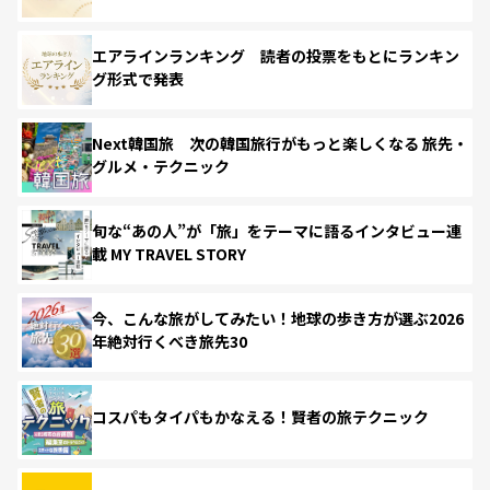
エアラインランキング 読者の投票をもとにランキン
グ形式で発表
Next韓国旅 次の韓国旅行がもっと楽しくなる 旅先・
グルメ・テクニック
旬な“あの人”が「旅」をテーマに語るインタビュー連
載 MY TRAVEL STORY
今、こんな旅がしてみたい！地球の歩き方が選ぶ2026
年絶対行くべき旅先30
コスパもタイパもかなえる！賢者の旅テクニック