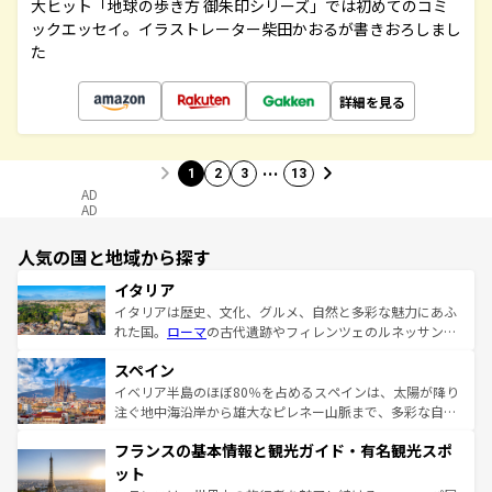
大ヒット「地球の歩き方 御朱印シリーズ」では初めてのコミ
ックエッセイ。イラストレーター柴田かおるが書きおろしまし
た
詳細を見る
…
1
2
3
13
AD
AD
人気の国と地域から探す
イタリア
イタリアは歴史、文化、グルメ、自然と多彩な魅力にあふ
れた国。
ローマ
の古代遺跡やフィレンツェのルネッサンス
美術、ヴェネツィアの運河など、歴史あるスポットはもち
スペイン
ろん、トスカーナの美しい田園風景やアマルフィ海岸の絶
景など、自然景観も見逃せない。観光の合間には、本場の
イベリア半島のほぼ80％を占めるスペインは、太陽が降り
ピザやパスタなど、絶品のイタリア料理を堪能することも
注ぐ地中海沿岸から雄大なピレネー山脈まで、多彩な自然
できる。朝目覚めてから夜眠るまで、すべての瞬間を楽し
と文化が詰まったヨーロッパ屈指の旅行先だ。多様な地域
フランスの基本情報と観光ガイド・有名観光スポ
ませてくれるイタリアで、忘れられない旅をしてみよう！
文化が根付くこの国では、情熱的なフラメンコ、熱気あふ
なお、新着のイタリア情報は
コンテンツ一覧
を参照してほ
れる闘牛、そして美味しいタパスが生活の一部となってい
ット
しい。
る。首都マドリードの洗練された雰囲気や、バルセロナの