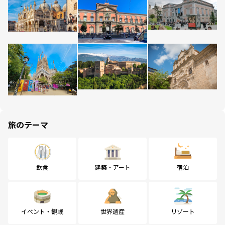
旅のテーマ
飲食
建築・アート
宿泊
イベント・観戦
世界遺産
リゾート