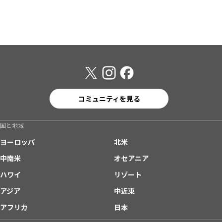
コミュニティを見る
国と地域
ヨーロッパ
北米
中南米
オセアニア
ハワイ
リゾート
アジア
中近東
アフリカ
日本