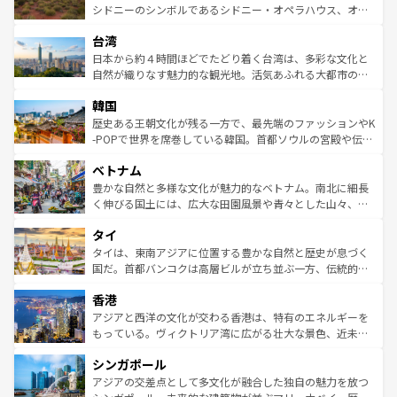
しみながら、その多様性と豊かな歴史を感じることができ
おすすめ。エメラルドグリーンに輝く海をはじめ、豊かな
シドニーのシンボルであるシドニー・オペラハウス、オー
るだろう。車でのロードトリップや列車の旅も、アメリカ
文化や歴史が息づいている。「アロハスピリット」と呼ば
ストラリア東海岸北部に広がる大サンゴ礁地帯グレートバ
ならではの贅沢な旅のスタイルだ。 なお、新着のアメリカ
台湾
れるおもてなしの心で訪れる人々を迎えてくれるハワイの
リアリーフや大陸中央部にそびえるウルル（エアーズロッ
情報は
コンテンツ一覧
を参照してほしい。
人々、おいしいローカルフードやハワイアンミュージッ
ク）、タスマニアの美しい原生林やケアンズの熱帯雨林な
日本から約４時間ほどでたどり着く台湾は、多彩な文化と
ク、伝統的なフラダンスなど、すべてがハワイの魅力を彩
ど、見どころがたくさん。また、カフェやワイン、オージ
自然が織りなす魅力的な観光地。活気あふれる大都市の台
っている。訪れるたびに新しい発見と感動が待っているハ
ービーフなどの食文化も豊かで、美味しいものであふれて
北やノスタルジックな町並みが人気な九份（ジォウフェ
ワイを、存分に味わってほしい。 なお、新着のハワイ情報
韓国
いる。アクティビティも充実しており、サーフィンやダイ
ン）、静ひつな山岳地帯である台湾東部など、都市の喧騒
は
コンテンツ一覧
を参照してほしい。
ビング、ハイキングなど、アウトドア好きにはたまらな
と山間の静けさが共存しており、訪れる人に新しい発見と
歴史ある王朝文化が残る一方で、最先端のファッションやK
い。オーストラリアの多彩な魅力を存分に味わいつくそ
驚きをもたらしてくれる。また、奥深い台湾の食文化も魅
-POPで世界を席巻している韓国。首都ソウルの宮殿や伝統
う。 なお、新着のオーストラリア情報は
コンテンツ一覧
を
力で、夜市などの屋台グルメから高級料理、ヘルシーで美
家屋が並ぶエリアでは韓国の歴史と文化に浸ることがで
参照してほしい。
ベトナム
容にもいいと評判のスイーツなど、バラエティ豊かな料理
き、地方に足を延ばせば四季折々の自然美を楽しむことが
が味わえる。 なお、新着の台湾情報は
コンテンツ一覧
を参
できる。そして、キムチや焼肉、絶品のストリートフード
豊かな自然と多様な文化が魅力的なベトナム。南北に細長
照してほしい。
まで、さまざまな韓国料理が待っている。夜には、韓国な
く伸びる国土には、広大な田園風景や青々とした山々、世
らではのナイトライフも堪能できる。あたたかいホスピタ
界遺産に登録された壮大な自然景観が点在し、都市部では
タイ
リティに包まれながら、韓国の多彩な魅力を心ゆくまで味
急速な発展と共に伝統が息づく。ハノイの古い町並みやホ
わってみてほしい。 なお、新着の韓国情報は
コンテンツ一
ーチミン市のフランス統治時代の建物も、独特の雰囲気を
タイは、東南アジアに位置する豊かな自然と歴史が息づく
覧
を参照してほしい。
醸し出している。また、バラエティの豊かさとおいしさで
国だ。首都バンコクは高層ビルが立ち並ぶ一方、伝統的な
世界中の食通を魅了してやまないベトナム料理も魅力のひ
寺院や市場がいたるところに点在し、古きよき文化と現代
香港
とつ。フォーやバインミー、ベトナムコーヒーなどは、ぜ
の活気が交差している。北部ではチェンマイなどの山岳地
ひ現地で味わいたい。どの地域を訪れてもあたたかい人々
帯で自然と触れ合い、南部ではプーケットやクラビの美し
アジアと西洋の文化が交わる香港は、特有のエネルギーを
が旅行者を迎えてくれるので、きっと忘れられない旅にな
いビーチでリゾート気分を楽しむことができる。タイ料理
もっている。ヴィクトリア湾に広がる壮大な景色、近未来
るはずだ。 なお、新着のベトナム情報は
コンテンツ一覧
を
は世界的に有名で、屋台から高級レストランまで味覚を刺
的なアートスポット、そして歴史と現代が融合した町並
参照してほしい。
シンガポール
激する。気候は一年中温暖で、どの季節にも異なる楽しみ
み、どこを訪れても感動するはず。観光スポットが密集し
が待っている。親しみやすいタイの人々、仏教を中心とし
ており、効率よく見どころを回れるのも魅力。息をのむよ
アジアの交差点として多文化が融合した独自の魅力を放つ
た文化、そして多様な観光資源が、訪れる旅人を魅了し続
うな絶景から文化的な体験まで、香港を存分に楽しみ尽く