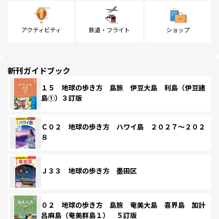
アクティビティ
鉄道・フライト
ショップ
新刊ガイドブック
１５ 地球の歩き方 島旅 伊豆大島 利島（伊豆諸
島①）３訂版
Ｃ０２ 地球の歩き方 ハワイ島 ２０２７～２０２
８
Ｊ３３ 地球の歩き方 墨田区
０２ 地球の歩き方 島旅 奄美大島 喜界島 加計
呂麻島（奄美群島１） ５訂版