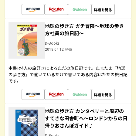
詳細を見る
地球の歩き方 ガチ冒険～地球の歩き
方社員の旅日記～
D-Books
2018.04.12 発売
本書は4人の旅好きによるただの旅日記です。たまたま『地球
の歩き方』で働いているだけで書いてある内容はただの旅日記
です。
詳細を見る
地球の歩き方 カンタベリーと周辺の
すてきな田舎町へ～ロンドンからの日
帰りおさんぽガイド♪
D-Books