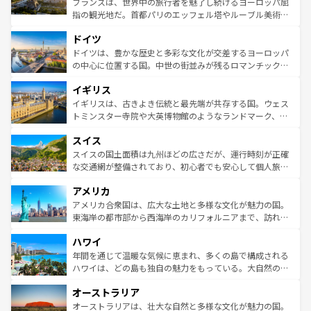
フランスは、世界中の旅行者を魅了し続けるヨーロッパ屈
アートに溢れた街角から、地方では古代ローマ遺跡や中世
指の観光地だ。首都パリのエッフェル塔やルーブル美術館
の城塞都市、穏やかなビーチリゾートまで多彩な表情を見
といった象徴的なスポットから、田舎町の古風な美しさま
せる。地方によって風土や気候が異なるスペインはその個
ドイツ
で、幅広い魅力が詰まっている。華麗な宮殿、歴史的な大
性で訪れる人を魅了する。 なお、新着のスペイン情報は
コ
聖堂、美しいビーチ、そして豊かな自然が、訪れる者を心
ドイツは、豊かな歴史と多彩な文化が交差するヨーロッパ
ンテンツ一覧
を参照してほしい。
から魅了する。また、フランスは美食の国としても知ら
の中心に位置する国。中世の街並みが残るロマンチック街
れ、フランス料理はユネスコ無形文化遺産にも登録されて
道から、未来を先取りするようなモダンな都市まで多様な
イギリス
いる。シャンパンの発祥地であるランス、プロヴァンスの
顔を持つこの国は、どこを歩いても飽きることがない。ベ
香り高いラベンダー畑など、多彩な楽しみ方が可能だ。さ
ルリンの文化的活気、バイエルン州のアルプスの絶景、そ
イギリスは、古きよき伝統と最先端が共存する国。ウェス
らに、パリ以外の地域にも魅力が溢れており、どの街角に
してライン川沿いのワイン畑といった風景は必見。ビール
トミンスター寺院や大英博物館のようなランドマーク、歴
も豊かな歴史と文化が息づいている。パリ以外の個性あふ
とソーセージを味わいながら地元の人と過ごす楽しい時間
史ある大学都市、美しい丘陵地帯や牧歌的な風景など、エ
れる地方に足を運ぶとそれぞれで全く異なる文化を体験で
スイス
は、お酒好きな人にはぜひ体験してほしい。 なお、新着の
リアごとに異なる魅力がある。また、優雅なアフタヌーン
きるだろう。 なお、新着のフランス情報は
コンテンツ一覧
ドイツ情報は
コンテンツ一覧
を参照してほしい。
ティー、ビール好きにはたまらない英国パブ、サッカー観
スイスの国土面積は九州ほどの広さだが、運行時刻が正確
を参照してほしい。
戦など、本場だからこそできる体験も豊富。イギリスを旅
な交通網が整備されており、初心者でも安心して個人旅行
して楽しみつくそう。 なお、新着のイギリス情報は
コンテ
を楽しめる。日本同様に時刻表どおりの旅が可能だ。中世
アメリカ
ンツ一覧
を参照してほしい。
の建物がそのまま残る町や、スイスならではのユニークな
博物館もあり、アルプス観光だけでなく町歩きも満喫する
アメリカ合衆国は、広大な土地と多様な文化が魅力の国。
ことができる。国民の所得が高いため物価も高いが、旅行
東海岸の都市部から西海岸のカリフォルニアまで、訪れる
者向けの交通パス提供のサービスもあり、うまく活用すれ
場所ごとに異なる風景と体験が待っている。ニューヨーク
ハワイ
ば市内交通費無料で観光を楽しむこともできる。 なお、新
のような巨大都市は、観光、ショッピング、エンターテイ
着のスイス情報は
コンテンツ一覧
を参照してほしい。
ンメントが詰まった刺激的なスポットだ。一方、アメリカ
年間を通じて温暖な気候に恵まれ、多くの島で構成される
西部には大自然が広がり、グランドキャニオンやイエロー
ハワイは、どの島も独自の魅力をもっている。大自然の神
ストーン国立公園といった絶景が堪能できる。さらに、南
秘を感じたいなら、火山が生み出した壮大な景観を誇るハ
オーストラリア
部のニューオーリンズでは、音楽と美食が融合した独特の
ワイ島は見逃せない。また、定番の観光地といえばオアフ
文化が魅力。旅行者はアメリカの各地域で異なる魅力を楽
島だが、静かな自然を求めるならマウイ島やカウアイ島が
オーストラリアは、壮大な自然と多様な文化が魅力の国。