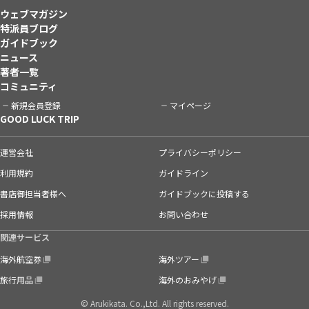
ウェブマガジン
特派員ブログ
ガイドブック
ニュース
著者一覧
コミュニティ
新規会員登録
マイページ
GOOD LUCK TRIP
運営会社
プライバシーポリシー
利用規約
ガイドライン
書店御担当者様へ
ガイドブックに投稿する
採用情報
お問い合わせ
関連サービス
海外航空券
海外ツアー
旅行用品
海外のおみやげ
© Arukikata. Co.,Ltd. All rights reserved.