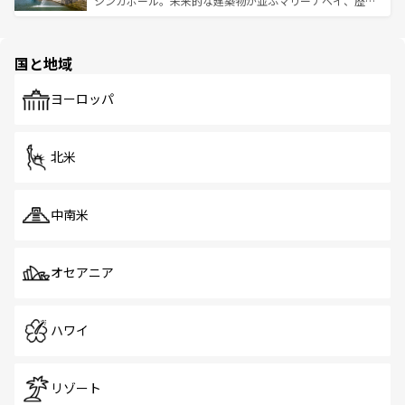
シンガポール。未来的な建築物が並ぶマリーナベイ、歴史
ける。 なお、新着のタイ情報は
コンテンツ一覧
を参照して
そう。 なお、新着の香港情報は
コンテンツ一覧
を参照して
と伝統を感じられるエスニックタウン、多数の緑豊かな公
ほしい。
ほしい。
園や自然保護区など、自然が調和した近代的な景観と文化
の多様性あふれるカラフルな町は、どこを歩いても新しい
国と地域
発見がある。さらに、治安のよさや充実した公共交通機関
も、旅行者にとっては魅力的なポイント。グルメも豊富
で、ホーカーズは地元の風情を楽しめる外せないスポット
ヨーロッパ
だ。訪れる人を飽きさせないシンガポールで、多様な魅力
を体感しよう。 なお、新着のシンガポール情報は
コンテン
ツ一覧
を参照してほしい。
北米
中南米
オセアニア
ハワイ
リゾート