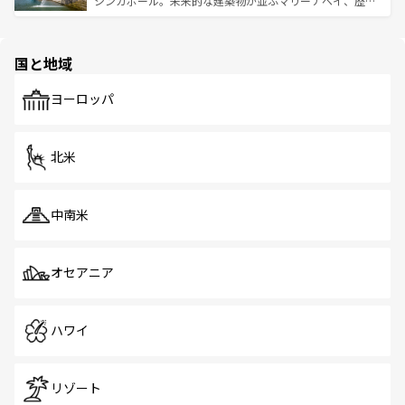
シンガポール。未来的な建築物が並ぶマリーナベイ、歴史
ける。 なお、新着のタイ情報は
コンテンツ一覧
を参照して
そう。 なお、新着の香港情報は
コンテンツ一覧
を参照して
と伝統を感じられるエスニックタウン、多数の緑豊かな公
ほしい。
ほしい。
園や自然保護区など、自然が調和した近代的な景観と文化
の多様性あふれるカラフルな町は、どこを歩いても新しい
国と地域
発見がある。さらに、治安のよさや充実した公共交通機関
も、旅行者にとっては魅力的なポイント。グルメも豊富
で、ホーカーズは地元の風情を楽しめる外せないスポット
ヨーロッパ
だ。訪れる人を飽きさせないシンガポールで、多様な魅力
を体感しよう。 なお、新着のシンガポール情報は
コンテン
ツ一覧
を参照してほしい。
北米
中南米
オセアニア
ハワイ
リゾート