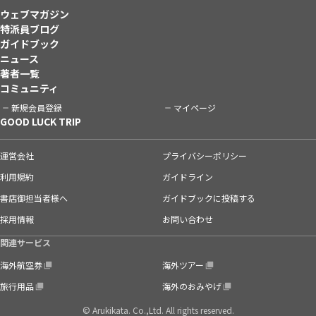
ウェブマガジン
特派員ブログ
ガイドブック
ニュース
著者一覧
コミュニティ
新規会員登録
マイページ
GOOD LUCK TRIP
運営会社
プライバシーポリシー
利用規約
ガイドライン
書店御担当者様へ
ガイドブックに投稿する
採用情報
お問い合わせ
関連サービス
海外航空券
海外ツアー
旅行用品
海外のおみやげ
© Arukikata. Co.,Ltd. All rights reserved.