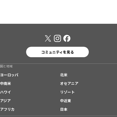
コミュニティを見る
国と地域
ヨーロッパ
北米
中南米
オセアニア
ハワイ
リゾート
アジア
中近東
アフリカ
日本