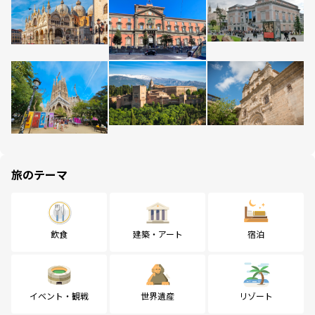
旅のテーマ
飲食
建築・アート
宿泊
イベント・観戦
世界遺産
リゾート