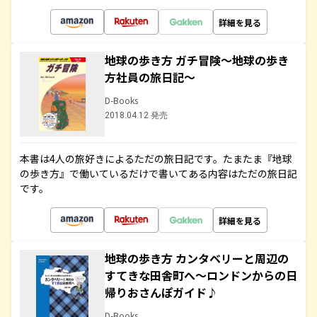
詳細を見る
地球の歩き方 ガチ冒険～地球の歩き
方社員の旅日記～
D-Books
2018.04.12 発売
本書は4人の旅好きによるただの旅日記です。たまたま『地球
の歩き方』で働いているだけで書いてある内容はただの旅日記
です。
詳細を見る
地球の歩き方 カンタベリーと周辺の
すてきな田舎町へ～ロンドンからの日
帰りおさんぽガイド♪
D-Books