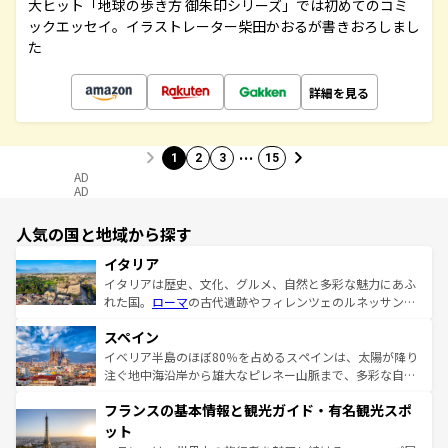
大ヒット「地球の歩き方 御朱印シリーズ」では初めてのコミ
ックエッセイ。イラストレーター柴田かおるが書きおろしまし
た
詳細を見る
…
1
2
3
15
AD
AD
人気の国と地域から探す
イタリア
イタリアは歴史、文化、グルメ、自然と多彩な魅力にあふ
れた国。
ローマ
の古代遺跡やフィレンツェのルネッサンス
美術、ヴェネツィアの運河など、歴史あるスポットはもち
スペイン
ろん、トスカーナの美しい田園風景やアマルフィ海岸の絶
景など、自然景観も見逃せない。観光の合間には、本場の
イベリア半島のほぼ80％を占めるスペインは、太陽が降り
ピザやパスタなど、絶品のイタリア料理を堪能することも
注ぐ地中海沿岸から雄大なピレネー山脈まで、多彩な自然
できる。朝目覚めてから夜眠るまで、すべての瞬間を楽し
と文化が詰まったヨーロッパ屈指の旅行先だ。多様な地域
フランスの基本情報と観光ガイド・有名観光スポ
ませてくれるイタリアで、忘れられない旅をしてみよう！
文化が根付くこの国では、情熱的なフラメンコ、熱気あふ
なお、新着のイタリア情報は
コンテンツ一覧
を参照してほ
れる闘牛、そして美味しいタパスが生活の一部となってい
ット
しい。
る。首都マドリードの洗練された雰囲気や、バルセロナの