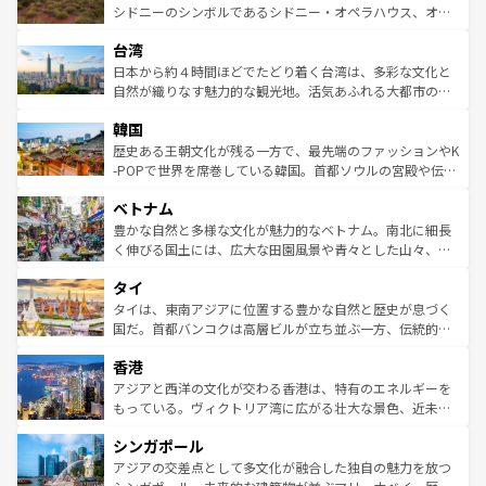
しみながら、その多様性と豊かな歴史を感じることができ
おすすめ。エメラルドグリーンに輝く海をはじめ、豊かな
シドニーのシンボルであるシドニー・オペラハウス、オー
るだろう。車でのロードトリップや列車の旅も、アメリカ
文化や歴史が息づいている。「アロハスピリット」と呼ば
ストラリア東海岸北部に広がる大サンゴ礁地帯グレートバ
ならではの贅沢な旅のスタイルだ。 なお、新着のアメリカ
台湾
れるおもてなしの心で訪れる人々を迎えてくれるハワイの
リアリーフや大陸中央部にそびえるウルル（エアーズロッ
情報は
コンテンツ一覧
を参照してほしい。
人々、おいしいローカルフードやハワイアンミュージッ
ク）、タスマニアの美しい原生林やケアンズの熱帯雨林な
日本から約４時間ほどでたどり着く台湾は、多彩な文化と
ク、伝統的なフラダンスなど、すべてがハワイの魅力を彩
ど、見どころがたくさん。また、カフェやワイン、オージ
自然が織りなす魅力的な観光地。活気あふれる大都市の台
っている。訪れるたびに新しい発見と感動が待っているハ
ービーフなどの食文化も豊かで、美味しいものであふれて
北やノスタルジックな町並みが人気な九份（ジォウフェ
ワイを、存分に味わってほしい。 なお、新着のハワイ情報
韓国
いる。アクティビティも充実しており、サーフィンやダイ
ン）、静ひつな山岳地帯である台湾東部など、都市の喧騒
は
コンテンツ一覧
を参照してほしい。
ビング、ハイキングなど、アウトドア好きにはたまらな
と山間の静けさが共存しており、訪れる人に新しい発見と
歴史ある王朝文化が残る一方で、最先端のファッションやK
い。オーストラリアの多彩な魅力を存分に味わいつくそ
驚きをもたらしてくれる。また、奥深い台湾の食文化も魅
-POPで世界を席巻している韓国。首都ソウルの宮殿や伝統
う。 なお、新着のオーストラリア情報は
コンテンツ一覧
を
力で、夜市などの屋台グルメから高級料理、ヘルシーで美
家屋が並ぶエリアでは韓国の歴史と文化に浸ることがで
参照してほしい。
ベトナム
容にもいいと評判のスイーツなど、バラエティ豊かな料理
き、地方に足を延ばせば四季折々の自然美を楽しむことが
が味わえる。 なお、新着の台湾情報は
コンテンツ一覧
を参
できる。そして、キムチや焼肉、絶品のストリートフード
豊かな自然と多様な文化が魅力的なベトナム。南北に細長
照してほしい。
まで、さまざまな韓国料理が待っている。夜には、韓国な
く伸びる国土には、広大な田園風景や青々とした山々、世
らではのナイトライフも堪能できる。あたたかいホスピタ
界遺産に登録された壮大な自然景観が点在し、都市部では
タイ
リティに包まれながら、韓国の多彩な魅力を心ゆくまで味
急速な発展と共に伝統が息づく。ハノイの古い町並みやホ
わってみてほしい。 なお、新着の韓国情報は
コンテンツ一
ーチミン市のフランス統治時代の建物も、独特の雰囲気を
タイは、東南アジアに位置する豊かな自然と歴史が息づく
覧
を参照してほしい。
醸し出している。また、バラエティの豊かさとおいしさで
国だ。首都バンコクは高層ビルが立ち並ぶ一方、伝統的な
世界中の食通を魅了してやまないベトナム料理も魅力のひ
寺院や市場がいたるところに点在し、古きよき文化と現代
香港
とつ。フォーやバインミー、ベトナムコーヒーなどは、ぜ
の活気が交差している。北部ではチェンマイなどの山岳地
ひ現地で味わいたい。どの地域を訪れてもあたたかい人々
帯で自然と触れ合い、南部ではプーケットやクラビの美し
アジアと西洋の文化が交わる香港は、特有のエネルギーを
が旅行者を迎えてくれるので、きっと忘れられない旅にな
いビーチでリゾート気分を楽しむことができる。タイ料理
もっている。ヴィクトリア湾に広がる壮大な景色、近未来
るはずだ。 なお、新着のベトナム情報は
コンテンツ一覧
を
は世界的に有名で、屋台から高級レストランまで味覚を刺
的なアートスポット、そして歴史と現代が融合した町並
参照してほしい。
シンガポール
激する。気候は一年中温暖で、どの季節にも異なる楽しみ
み、どこを訪れても感動するはず。観光スポットが密集し
が待っている。親しみやすいタイの人々、仏教を中心とし
ており、効率よく見どころを回れるのも魅力。息をのむよ
アジアの交差点として多文化が融合した独自の魅力を放つ
た文化、そして多様な観光資源が、訪れる旅人を魅了し続
うな絶景から文化的な体験まで、香港を存分に楽しみ尽く