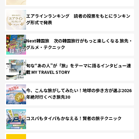
エアラインランキング 読者の投票をもとにランキン
グ形式で発表
Next韓国旅 次の韓国旅行がもっと楽しくなる 旅先・
グルメ・テクニック
旬な“あの人”が「旅」をテーマに語るインタビュー連
載 MY TRAVEL STORY
今、こんな旅がしてみたい！地球の歩き方が選ぶ2026
年絶対行くべき旅先30
コスパもタイパもかなえる！賢者の旅テクニック