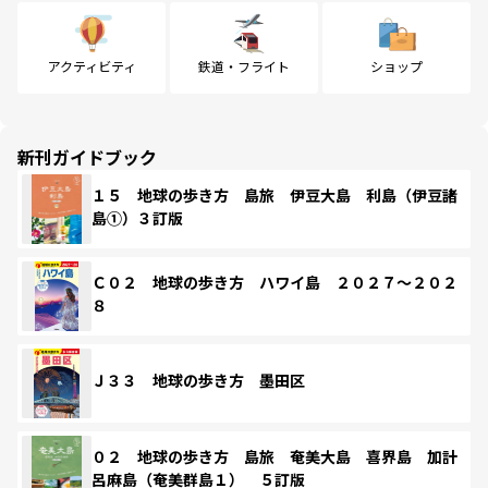
アクティビティ
鉄道・フライト
ショップ
新刊ガイドブック
１５ 地球の歩き方 島旅 伊豆大島 利島（伊豆諸
島①）３訂版
Ｃ０２ 地球の歩き方 ハワイ島 ２０２７～２０２
８
Ｊ３３ 地球の歩き方 墨田区
０２ 地球の歩き方 島旅 奄美大島 喜界島 加計
呂麻島（奄美群島１） ５訂版