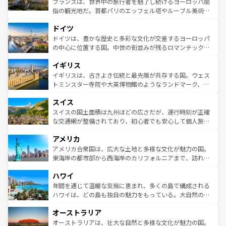
フランスは、世界中の旅行者を魅了し続けるヨーロッパ屈
アートに溢れた街角から、地方では古代ローマ遺跡や中世
指の観光地だ。首都パリのエッフェル塔やルーブル美術館
の城塞都市、穏やかなビーチリゾートまで多彩な表情を見
といった象徴的なスポットから、田舎町の古風な美しさま
せる。地方によって風土や気候が異なるスペインはその個
ドイツ
で、幅広い魅力が詰まっている。華麗な宮殿、歴史的な大
性で訪れる人を魅了する。 なお、新着のスペイン情報は
コ
聖堂、美しいビーチ、そして豊かな自然が、訪れる者を心
ドイツは、豊かな歴史と多彩な文化が交差するヨーロッパ
ンテンツ一覧
を参照してほしい。
から魅了する。また、フランスは美食の国としても知ら
の中心に位置する国。中世の街並みが残るロマンチック街
れ、フランス料理はユネスコ無形文化遺産にも登録されて
道から、未来を先取りするようなモダンな都市まで多様な
イギリス
いる。シャンパンの発祥地であるランス、プロヴァンスの
顔を持つこの国は、どこを歩いても飽きることがない。ベ
香り高いラベンダー畑など、多彩な楽しみ方が可能だ。さ
ルリンの文化的活気、バイエルン州のアルプスの絶景、そ
イギリスは、古きよき伝統と最先端が共存する国。ウェス
らに、パリ以外の地域にも魅力が溢れており、どの街角に
してライン川沿いのワイン畑といった風景は必見。ビール
トミンスター寺院や大英博物館のようなランドマーク、歴
も豊かな歴史と文化が息づいている。パリ以外の個性あふ
とソーセージを味わいながら地元の人と過ごす楽しい時間
史ある大学都市、美しい丘陵地帯や牧歌的な風景など、エ
れる地方に足を運ぶとそれぞれで全く異なる文化を体験で
スイス
は、お酒好きな人にはぜひ体験してほしい。 なお、新着の
リアごとに異なる魅力がある。また、優雅なアフタヌーン
きるだろう。 なお、新着のフランス情報は
コンテンツ一覧
ドイツ情報は
コンテンツ一覧
を参照してほしい。
ティー、ビール好きにはたまらない英国パブ、サッカー観
スイスの国土面積は九州ほどの広さだが、運行時刻が正確
を参照してほしい。
戦など、本場だからこそできる体験も豊富。イギリスを旅
な交通網が整備されており、初心者でも安心して個人旅行
して楽しみつくそう。 なお、新着のイギリス情報は
コンテ
を楽しめる。日本同様に時刻表どおりの旅が可能だ。中世
アメリカ
ンツ一覧
を参照してほしい。
の建物がそのまま残る町や、スイスならではのユニークな
博物館もあり、アルプス観光だけでなく町歩きも満喫する
アメリカ合衆国は、広大な土地と多様な文化が魅力の国。
ことができる。国民の所得が高いため物価も高いが、旅行
東海岸の都市部から西海岸のカリフォルニアまで、訪れる
者向けの交通パス提供のサービスもあり、うまく活用すれ
場所ごとに異なる風景と体験が待っている。ニューヨーク
ハワイ
ば市内交通費無料で観光を楽しむこともできる。 なお、新
のような巨大都市は、観光、ショッピング、エンターテイ
着のスイス情報は
コンテンツ一覧
を参照してほしい。
ンメントが詰まった刺激的なスポットだ。一方、アメリカ
年間を通じて温暖な気候に恵まれ、多くの島で構成される
西部には大自然が広がり、グランドキャニオンやイエロー
ハワイは、どの島も独自の魅力をもっている。大自然の神
ストーン国立公園といった絶景が堪能できる。さらに、南
秘を感じたいなら、火山が生み出した壮大な景観を誇るハ
オーストラリア
部のニューオーリンズでは、音楽と美食が融合した独特の
ワイ島は見逃せない。また、定番の観光地といえばオアフ
文化が魅力。旅行者はアメリカの各地域で異なる魅力を楽
島だが、静かな自然を求めるならマウイ島やカウアイ島が
オーストラリアは、壮大な自然と多様な文化が魅力の国。