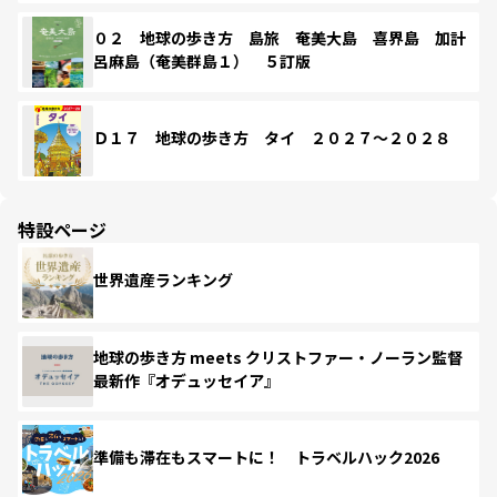
０２ 地球の歩き方 島旅 奄美大島 喜界島 加計
呂麻島（奄美群島１） ５訂版
Ｄ１７ 地球の歩き方 タイ ２０２７～２０２８
特設ページ
世界遺産ランキング
地球の歩き方 meets クリストファー・ノーラン監督
最新作『オデュッセイア』
準備も滞在もスマートに！ トラベルハック2026