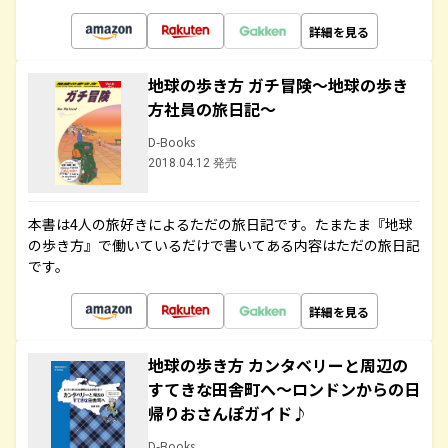
詳細を見る
地球の歩き方 ガチ冒険～地球の歩き
方社員の旅日記～
D-Books
2018.04.12 発売
本書は4人の旅好きによるただの旅日記です。たまたま『地球
の歩き方』で働いているだけで書いてある内容はただの旅日記
です。
詳細を見る
地球の歩き方 カンタベリーと周辺の
すてきな田舎町へ～ロンドンからの日
帰りおさんぽガイド♪
D-Books