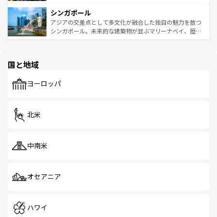
るはずだ。 なお、新着のベトナム情報は
コンテンツ一覧
を
は世界的に有名で、屋台から高級レストランまで味覚を刺
的なアートスポット、そして歴史と現代が融合した町並
参照してほしい。
シンガポール
激する。気候は一年中温暖で、どの季節にも異なる楽しみ
み、どこを訪れても感動するはず。観光スポットが密集し
が待っている。親しみやすいタイの人々、仏教を中心とし
ており、効率よく見どころを回れるのも魅力。息をのむよ
アジアの交差点として多文化が融合した独自の魅力を放つ
た文化、そして多様な観光資源が、訪れる旅人を魅了し続
うな絶景から文化的な体験まで、香港を存分に楽しみ尽く
シンガポール。未来的な建築物が並ぶマリーナベイ、歴史
ける。 なお、新着のタイ情報は
コンテンツ一覧
を参照して
そう。 なお、新着の香港情報は
コンテンツ一覧
を参照して
と伝統を感じられるエスニックタウン、多数の緑豊かな公
ほしい。
ほしい。
園や自然保護区など、自然が調和した近代的な景観と文化
の多様性あふれるカラフルな町は、どこを歩いても新しい
国と地域
発見がある。さらに、治安のよさや充実した公共交通機関
も、旅行者にとっては魅力的なポイント。グルメも豊富
で、ホーカーズは地元の風情を楽しめる外せないスポット
ヨーロッパ
だ。訪れる人を飽きさせないシンガポールで、多様な魅力
を体感しよう。 なお、新着のシンガポール情報は
コンテン
ツ一覧
を参照してほしい。
北米
中南米
オセアニア
ハワイ