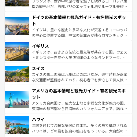
フランスは、世界中の旅行者を魅了し続けるヨーロッパ屈
アートに溢れた街角から、地方では古代ローマ遺跡や中世
指の観光地だ。首都パリのエッフェル塔やルーブル美術館
の城塞都市、穏やかなビーチリゾートまで多彩な表情を見
といった象徴的なスポットから、田舎町の古風な美しさま
せる。地方によって風土や気候が異なるスペインはその個
ドイツの基本情報と観光ガイド・有名観光スポッ
で、幅広い魅力が詰まっている。華麗な宮殿、歴史的な大
性で訪れる人を魅了する。 なお、新着のスペイン情報は
コ
聖堂、美しいビーチ、そして豊かな自然が、訪れる者を心
ト
ンテンツ一覧
を参照してほしい。
から魅了する。また、フランスは美食の国としても知ら
ドイツは、豊かな歴史と多彩な文化が交差するヨーロッパ
れ、フランス料理はユネスコ無形文化遺産にも登録されて
の中心に位置する国。中世の街並みが残るロマンチック街
いる。シャンパンの発祥地であるランス、プロヴァンスの
道から、未来を先取りするようなモダンな都市まで多様な
香り高いラベンダー畑など、多彩な楽しみ方が可能だ。さ
イギリス
顔を持つこの国は、どこを歩いても飽きることがない。ベ
らに、パリ以外の地域にも魅力が溢れており、どの街角に
ルリンの文化的活気、バイエルン州のアルプスの絶景、そ
イギリスは、古きよき伝統と最先端が共存する国。ウェス
も豊かな歴史と文化が息づいている。パリ以外の個性あふ
してライン川沿いのワイン畑といった風景は必見。ビール
トミンスター寺院や大英博物館のようなランドマーク、歴
れる地方に足を運ぶとそれぞれで全く異なる文化を体験で
とソーセージを味わいながら地元の人と過ごす楽しい時間
史ある大学都市、美しい丘陵地帯や牧歌的な風景など、エ
きるだろう。 なお、新着のフランス情報は
コンテンツ一覧
スイス
は、お酒好きな人にはぜひ体験してほしい。 なお、新着の
リアごとに異なる魅力がある。また、優雅なアフタヌーン
を参照してほしい。
ドイツ情報は
コンテンツ一覧
を参照してほしい。
ティー、ビール好きにはたまらない英国パブ、サッカー観
スイスの国土面積は九州ほどの広さだが、運行時刻が正確
戦など、本場だからこそできる体験も豊富。イギリスを旅
な交通網が整備されており、初心者でも安心して個人旅行
して楽しみつくそう。 なお、新着のイギリス情報は
コンテ
を楽しめる。日本同様に時刻表どおりの旅が可能だ。中世
アメリカの基本情報と観光ガイド・有名観光スポ
ンツ一覧
を参照してほしい。
の建物がそのまま残る町や、スイスならではのユニークな
博物館もあり、アルプス観光だけでなく町歩きも満喫する
ット
ことができる。国民の所得が高いため物価も高いが、旅行
アメリカ合衆国は、広大な土地と多様な文化が魅力の国。
者向けの交通パス提供のサービスもあり、うまく活用すれ
東海岸の都市部から西海岸のカリフォルニアまで、訪れる
ば市内交通費無料で観光を楽しむこともできる。 なお、新
場所ごとに異なる風景と体験が待っている。ニューヨーク
着のスイス情報は
コンテンツ一覧
を参照してほしい。
ハワイ
のような巨大都市は、観光、ショッピング、エンターテイ
ンメントが詰まった刺激的なスポットだ。一方、アメリカ
年間を通じて温暖な気候に恵まれ、多くの島で構成される
西部には大自然が広がり、グランドキャニオンやイエロー
ハワイは、どの島も独自の魅力をもっている。大自然の神
ストーン国立公園といった絶景が堪能できる。さらに、南
秘を感じたいなら、火山が生み出した壮大な景観を誇るハ