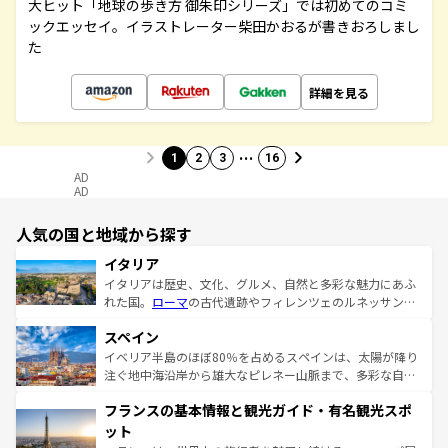
大ヒット「地球の歩き方 御朱印シリーズ」では初めてのコミ
ックエッセイ。イラストレーター柴田かおるが書きおろしまし
た
詳細を見る
…
1
2
3
16
AD
AD
人気の国と地域から探す
イタリア
イタリアは歴史、文化、グルメ、自然と多彩な魅力にあふ
れた国。
ローマ
の古代遺跡やフィレンツェのルネッサンス
美術、ヴェネツィアの運河など、歴史あるスポットはもち
スペイン
ろん、トスカーナの美しい田園風景やアマルフィ海岸の絶
景など、自然景観も見逃せない。観光の合間には、本場の
イベリア半島のほぼ80％を占めるスペインは、太陽が降り
ピザやパスタなど、絶品のイタリア料理を堪能することも
注ぐ地中海沿岸から雄大なピレネー山脈まで、多彩な自然
できる。朝目覚めてから夜眠るまで、すべての瞬間を楽し
と文化が詰まったヨーロッパ屈指の旅行先だ。多様な地域
フランスの基本情報と観光ガイド・有名観光スポ
ませてくれるイタリアで、忘れられない旅をしてみよう！
文化が根付くこの国では、情熱的なフラメンコ、熱気あふ
なお、新着のイタリア情報は
コンテンツ一覧
を参照してほ
れる闘牛、そして美味しいタパスが生活の一部となってい
ット
しい。
る。首都マドリードの洗練された雰囲気や、バルセロナの