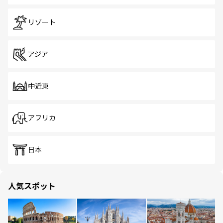
リゾート
アジア
中近東
アフリカ
日本
人気スポット