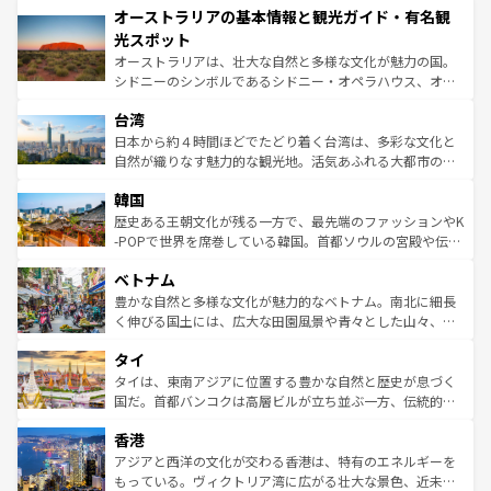
オーストラリアの基本情報と観光ガイド・有名観
部のニューオーリンズでは、音楽と美食が融合した独特の
ワイ島は見逃せない。また、定番の観光地といえばオアフ
文化が魅力。旅行者はアメリカの各地域で異なる魅力を楽
島だが、静かな自然を求めるならマウイ島やカウアイ島が
光スポット
しみながら、その多様性と豊かな歴史を感じることができ
おすすめ。エメラルドグリーンに輝く海をはじめ、豊かな
オーストラリアは、壮大な自然と多様な文化が魅力の国。
るだろう。車でのロードトリップや列車の旅も、アメリカ
文化や歴史が息づいている。「アロハスピリット」と呼ば
シドニーのシンボルであるシドニー・オペラハウス、オー
ならではの贅沢な旅のスタイルだ。 なお、新着のアメリカ
れるおもてなしの心で訪れる人々を迎えてくれるハワイの
ストラリア東海岸北部に広がる大サンゴ礁地帯グレートバ
情報は
コンテンツ一覧
を参照してほしい。
人々、おいしいローカルフードやハワイアンミュージッ
台湾
リアリーフや大陸中央部にそびえるウルル（エアーズロッ
ク、伝統的なフラダンスなど、すべてがハワイの魅力を彩
ク）、タスマニアの美しい原生林やケアンズの熱帯雨林な
日本から約４時間ほどでたどり着く台湾は、多彩な文化と
っている。訪れるたびに新しい発見と感動が待っているハ
ど、見どころがたくさん。また、カフェやワイン、オージ
自然が織りなす魅力的な観光地。活気あふれる大都市の台
ワイを、存分に味わってほしい。 なお、新着のハワイ情報
ービーフなどの食文化も豊かで、美味しいものであふれて
北やノスタルジックな町並みが人気な九份（ジォウフェ
は
コンテンツ一覧
を参照してほしい。
韓国
いる。アクティビティも充実しており、サーフィンやダイ
ン）、静ひつな山岳地帯である台湾東部など、都市の喧騒
ビング、ハイキングなど、アウトドア好きにはたまらな
と山間の静けさが共存しており、訪れる人に新しい発見と
歴史ある王朝文化が残る一方で、最先端のファッションやK
い。オーストラリアの多彩な魅力を存分に味わいつくそ
驚きをもたらしてくれる。また、奥深い台湾の食文化も魅
-POPで世界を席巻している韓国。首都ソウルの宮殿や伝統
う。 なお、新着のオーストラリア情報は
コンテンツ一覧
を
力で、夜市などの屋台グルメから高級料理、ヘルシーで美
家屋が並ぶエリアでは韓国の歴史と文化に浸ることがで
参照してほしい。
ベトナム
容にもいいと評判のスイーツなど、バラエティ豊かな料理
き、地方に足を延ばせば四季折々の自然美を楽しむことが
が味わえる。 なお、新着の台湾情報は
コンテンツ一覧
を参
できる。そして、キムチや焼肉、絶品のストリートフード
豊かな自然と多様な文化が魅力的なベトナム。南北に細長
照してほしい。
まで、さまざまな韓国料理が待っている。夜には、韓国な
く伸びる国土には、広大な田園風景や青々とした山々、世
らではのナイトライフも堪能できる。あたたかいホスピタ
界遺産に登録された壮大な自然景観が点在し、都市部では
タイ
リティに包まれながら、韓国の多彩な魅力を心ゆくまで味
急速な発展と共に伝統が息づく。ハノイの古い町並みやホ
わってみてほしい。 なお、新着の韓国情報は
コンテンツ一
ーチミン市のフランス統治時代の建物も、独特の雰囲気を
タイは、東南アジアに位置する豊かな自然と歴史が息づく
覧
を参照してほしい。
醸し出している。また、バラエティの豊かさとおいしさで
国だ。首都バンコクは高層ビルが立ち並ぶ一方、伝統的な
世界中の食通を魅了してやまないベトナム料理も魅力のひ
寺院や市場がいたるところに点在し、古きよき文化と現代
香港
とつ。フォーやバインミー、ベトナムコーヒーなどは、ぜ
の活気が交差している。北部ではチェンマイなどの山岳地
ひ現地で味わいたい。どの地域を訪れてもあたたかい人々
帯で自然と触れ合い、南部ではプーケットやクラビの美し
アジアと西洋の文化が交わる香港は、特有のエネルギーを
が旅行者を迎えてくれるので、きっと忘れられない旅にな
いビーチでリゾート気分を楽しむことができる。タイ料理
もっている。ヴィクトリア湾に広がる壮大な景色、近未来