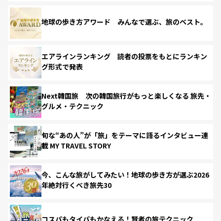
地球の歩き方アワード みんなで選ぶ、旅のベスト。
エアラインランキング 読者の投票をもとにランキン
グ形式で発表
Next韓国旅 次の韓国旅行がもっと楽しくなる 旅先・
グルメ・テクニック
旬な“あの人”が「旅」をテーマに語るインタビュー連
載 MY TRAVEL STORY
今、こんな旅がしてみたい！地球の歩き方が選ぶ2026
年絶対行くべき旅先30
コスパもタイパもかなえる！賢者の旅テクニック