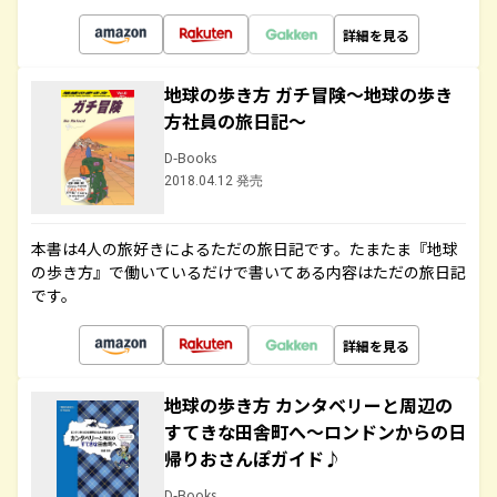
詳細を見る
地球の歩き方 ガチ冒険～地球の歩き
方社員の旅日記～
D-Books
2018.04.12 発売
本書は4人の旅好きによるただの旅日記です。たまたま『地球
の歩き方』で働いているだけで書いてある内容はただの旅日記
です。
詳細を見る
地球の歩き方 カンタベリーと周辺の
すてきな田舎町へ～ロンドンからの日
帰りおさんぽガイド♪
D-Books