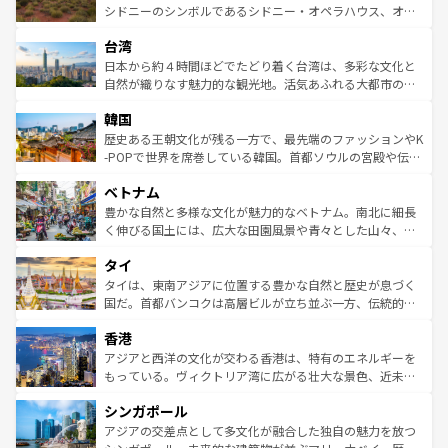
しみながら、その多様性と豊かな歴史を感じることができ
おすすめ。エメラルドグリーンに輝く海をはじめ、豊かな
シドニーのシンボルであるシドニー・オペラハウス、オー
るだろう。車でのロードトリップや列車の旅も、アメリカ
文化や歴史が息づいている。「アロハスピリット」と呼ば
ストラリア東海岸北部に広がる大サンゴ礁地帯グレートバ
ならではの贅沢な旅のスタイルだ。 なお、新着のアメリカ
台湾
れるおもてなしの心で訪れる人々を迎えてくれるハワイの
リアリーフや大陸中央部にそびえるウルル（エアーズロッ
情報は
コンテンツ一覧
を参照してほしい。
人々、おいしいローカルフードやハワイアンミュージッ
ク）、タスマニアの美しい原生林やケアンズの熱帯雨林な
日本から約４時間ほどでたどり着く台湾は、多彩な文化と
ク、伝統的なフラダンスなど、すべてがハワイの魅力を彩
ど、見どころがたくさん。また、カフェやワイン、オージ
自然が織りなす魅力的な観光地。活気あふれる大都市の台
っている。訪れるたびに新しい発見と感動が待っているハ
ービーフなどの食文化も豊かで、美味しいものであふれて
北やノスタルジックな町並みが人気な九份（ジォウフェ
ワイを、存分に味わってほしい。 なお、新着のハワイ情報
韓国
いる。アクティビティも充実しており、サーフィンやダイ
ン）、静ひつな山岳地帯である台湾東部など、都市の喧騒
は
コンテンツ一覧
を参照してほしい。
ビング、ハイキングなど、アウトドア好きにはたまらな
と山間の静けさが共存しており、訪れる人に新しい発見と
歴史ある王朝文化が残る一方で、最先端のファッションやK
い。オーストラリアの多彩な魅力を存分に味わいつくそ
驚きをもたらしてくれる。また、奥深い台湾の食文化も魅
-POPで世界を席巻している韓国。首都ソウルの宮殿や伝統
う。 なお、新着のオーストラリア情報は
コンテンツ一覧
を
力で、夜市などの屋台グルメから高級料理、ヘルシーで美
家屋が並ぶエリアでは韓国の歴史と文化に浸ることがで
参照してほしい。
ベトナム
容にもいいと評判のスイーツなど、バラエティ豊かな料理
き、地方に足を延ばせば四季折々の自然美を楽しむことが
が味わえる。 なお、新着の台湾情報は
コンテンツ一覧
を参
できる。そして、キムチや焼肉、絶品のストリートフード
豊かな自然と多様な文化が魅力的なベトナム。南北に細長
照してほしい。
まで、さまざまな韓国料理が待っている。夜には、韓国な
く伸びる国土には、広大な田園風景や青々とした山々、世
らではのナイトライフも堪能できる。あたたかいホスピタ
界遺産に登録された壮大な自然景観が点在し、都市部では
タイ
リティに包まれながら、韓国の多彩な魅力を心ゆくまで味
急速な発展と共に伝統が息づく。ハノイの古い町並みやホ
わってみてほしい。 なお、新着の韓国情報は
コンテンツ一
ーチミン市のフランス統治時代の建物も、独特の雰囲気を
タイは、東南アジアに位置する豊かな自然と歴史が息づく
覧
を参照してほしい。
醸し出している。また、バラエティの豊かさとおいしさで
国だ。首都バンコクは高層ビルが立ち並ぶ一方、伝統的な
世界中の食通を魅了してやまないベトナム料理も魅力のひ
寺院や市場がいたるところに点在し、古きよき文化と現代
香港
とつ。フォーやバインミー、ベトナムコーヒーなどは、ぜ
の活気が交差している。北部ではチェンマイなどの山岳地
ひ現地で味わいたい。どの地域を訪れてもあたたかい人々
帯で自然と触れ合い、南部ではプーケットやクラビの美し
アジアと西洋の文化が交わる香港は、特有のエネルギーを
が旅行者を迎えてくれるので、きっと忘れられない旅にな
いビーチでリゾート気分を楽しむことができる。タイ料理
もっている。ヴィクトリア湾に広がる壮大な景色、近未来
るはずだ。 なお、新着のベトナム情報は
コンテンツ一覧
を
は世界的に有名で、屋台から高級レストランまで味覚を刺
的なアートスポット、そして歴史と現代が融合した町並
参照してほしい。
シンガポール
激する。気候は一年中温暖で、どの季節にも異なる楽しみ
み、どこを訪れても感動するはず。観光スポットが密集し
が待っている。親しみやすいタイの人々、仏教を中心とし
ており、効率よく見どころを回れるのも魅力。息をのむよ
アジアの交差点として多文化が融合した独自の魅力を放つ
た文化、そして多様な観光資源が、訪れる旅人を魅了し続
うな絶景から文化的な体験まで、香港を存分に楽しみ尽く