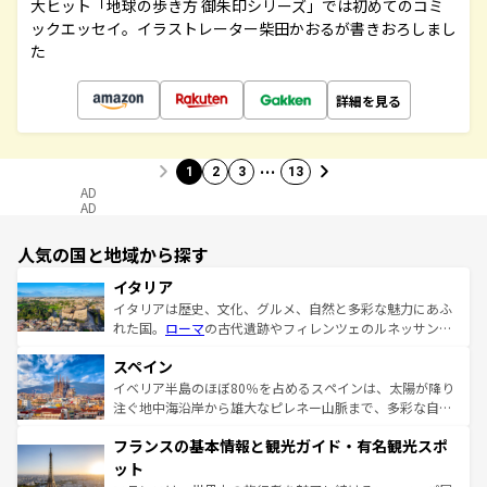
大ヒット「地球の歩き方 御朱印シリーズ」では初めてのコミ
ックエッセイ。イラストレーター柴田かおるが書きおろしまし
た
詳細を見る
…
1
2
3
13
AD
AD
人気の国と地域から探す
イタリア
イタリアは歴史、文化、グルメ、自然と多彩な魅力にあふ
れた国。
ローマ
の古代遺跡やフィレンツェのルネッサンス
美術、ヴェネツィアの運河など、歴史あるスポットはもち
スペイン
ろん、トスカーナの美しい田園風景やアマルフィ海岸の絶
景など、自然景観も見逃せない。観光の合間には、本場の
イベリア半島のほぼ80％を占めるスペインは、太陽が降り
ピザやパスタなど、絶品のイタリア料理を堪能することも
注ぐ地中海沿岸から雄大なピレネー山脈まで、多彩な自然
できる。朝目覚めてから夜眠るまで、すべての瞬間を楽し
と文化が詰まったヨーロッパ屈指の旅行先だ。多様な地域
フランスの基本情報と観光ガイド・有名観光スポ
ませてくれるイタリアで、忘れられない旅をしてみよう！
文化が根付くこの国では、情熱的なフラメンコ、熱気あふ
なお、新着のイタリア情報は
コンテンツ一覧
を参照してほ
れる闘牛、そして美味しいタパスが生活の一部となってい
ット
しい。
る。首都マドリードの洗練された雰囲気や、バルセロナの