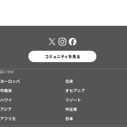
コミュニティを見る
国と地域
ヨーロッパ
北米
中南米
オセアニア
ハワイ
リゾート
アジア
中近東
アフリカ
日本