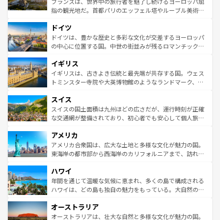
フランスは、世界中の旅行者を魅了し続けるヨーロッパ屈
アートに溢れた街角から、地方では古代ローマ遺跡や中世
指の観光地だ。首都パリのエッフェル塔やルーブル美術館
の城塞都市、穏やかなビーチリゾートまで多彩な表情を見
といった象徴的なスポットから、田舎町の古風な美しさま
せる。地方によって風土や気候が異なるスペインはその個
ドイツ
で、幅広い魅力が詰まっている。華麗な宮殿、歴史的な大
性で訪れる人を魅了する。 なお、新着のスペイン情報は
コ
聖堂、美しいビーチ、そして豊かな自然が、訪れる者を心
ドイツは、豊かな歴史と多彩な文化が交差するヨーロッパ
ンテンツ一覧
を参照してほしい。
から魅了する。また、フランスは美食の国としても知ら
の中心に位置する国。中世の街並みが残るロマンチック街
れ、フランス料理はユネスコ無形文化遺産にも登録されて
道から、未来を先取りするようなモダンな都市まで多様な
イギリス
いる。シャンパンの発祥地であるランス、プロヴァンスの
顔を持つこの国は、どこを歩いても飽きることがない。ベ
香り高いラベンダー畑など、多彩な楽しみ方が可能だ。さ
ルリンの文化的活気、バイエルン州のアルプスの絶景、そ
イギリスは、古きよき伝統と最先端が共存する国。ウェス
らに、パリ以外の地域にも魅力が溢れており、どの街角に
してライン川沿いのワイン畑といった風景は必見。ビール
トミンスター寺院や大英博物館のようなランドマーク、歴
も豊かな歴史と文化が息づいている。パリ以外の個性あふ
とソーセージを味わいながら地元の人と過ごす楽しい時間
史ある大学都市、美しい丘陵地帯や牧歌的な風景など、エ
れる地方に足を運ぶとそれぞれで全く異なる文化を体験で
スイス
は、お酒好きな人にはぜひ体験してほしい。 なお、新着の
リアごとに異なる魅力がある。また、優雅なアフタヌーン
きるだろう。 なお、新着のフランス情報は
コンテンツ一覧
ドイツ情報は
コンテンツ一覧
を参照してほしい。
ティー、ビール好きにはたまらない英国パブ、サッカー観
スイスの国土面積は九州ほどの広さだが、運行時刻が正確
を参照してほしい。
戦など、本場だからこそできる体験も豊富。イギリスを旅
な交通網が整備されており、初心者でも安心して個人旅行
して楽しみつくそう。 なお、新着のイギリス情報は
コンテ
を楽しめる。日本同様に時刻表どおりの旅が可能だ。中世
アメリカ
ンツ一覧
を参照してほしい。
の建物がそのまま残る町や、スイスならではのユニークな
博物館もあり、アルプス観光だけでなく町歩きも満喫する
アメリカ合衆国は、広大な土地と多様な文化が魅力の国。
ことができる。国民の所得が高いため物価も高いが、旅行
東海岸の都市部から西海岸のカリフォルニアまで、訪れる
者向けの交通パス提供のサービスもあり、うまく活用すれ
場所ごとに異なる風景と体験が待っている。ニューヨーク
ハワイ
ば市内交通費無料で観光を楽しむこともできる。 なお、新
のような巨大都市は、観光、ショッピング、エンターテイ
着のスイス情報は
コンテンツ一覧
を参照してほしい。
ンメントが詰まった刺激的なスポットだ。一方、アメリカ
年間を通じて温暖な気候に恵まれ、多くの島で構成される
西部には大自然が広がり、グランドキャニオンやイエロー
ハワイは、どの島も独自の魅力をもっている。大自然の神
ストーン国立公園といった絶景が堪能できる。さらに、南
秘を感じたいなら、火山が生み出した壮大な景観を誇るハ
オーストラリア
部のニューオーリンズでは、音楽と美食が融合した独特の
ワイ島は見逃せない。また、定番の観光地といえばオアフ
文化が魅力。旅行者はアメリカの各地域で異なる魅力を楽
島だが、静かな自然を求めるならマウイ島やカウアイ島が
オーストラリアは、壮大な自然と多様な文化が魅力の国。