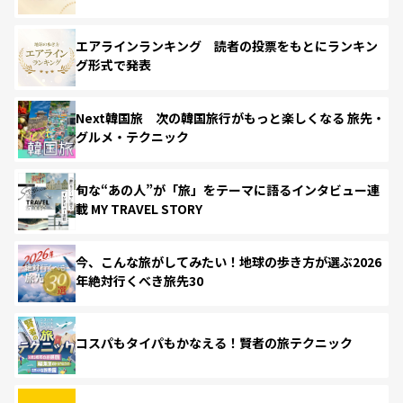
エアラインランキング 読者の投票をもとにランキン
グ形式で発表
Next韓国旅 次の韓国旅行がもっと楽しくなる 旅先・
グルメ・テクニック
旬な“あの人”が「旅」をテーマに語るインタビュー連
載 MY TRAVEL STORY
今、こんな旅がしてみたい！地球の歩き方が選ぶ2026
年絶対行くべき旅先30
コスパもタイパもかなえる！賢者の旅テクニック