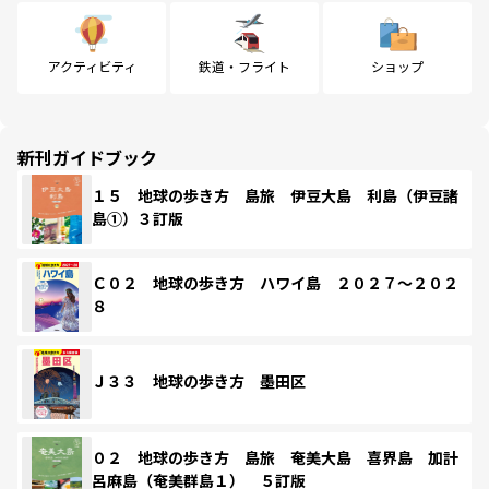
アクティビティ
鉄道・フライト
ショップ
新刊ガイドブック
１５ 地球の歩き方 島旅 伊豆大島 利島（伊豆諸
島①）３訂版
Ｃ０２ 地球の歩き方 ハワイ島 ２０２７～２０２
８
Ｊ３３ 地球の歩き方 墨田区
０２ 地球の歩き方 島旅 奄美大島 喜界島 加計
呂麻島（奄美群島１） ５訂版