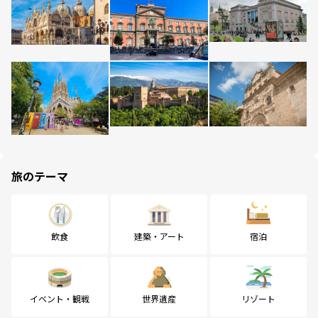
旅のテーマ
飲食
建築・アート
宿泊
イベント・観戦
世界遺産
リゾート