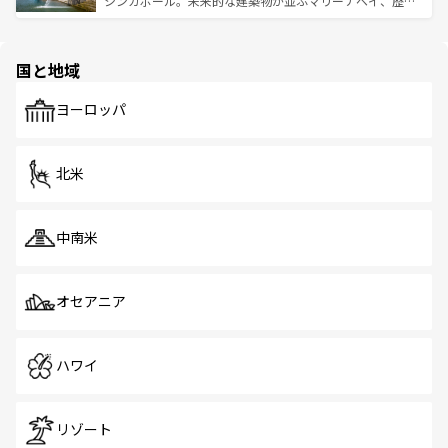
シンガポール。未来的な建築物が並ぶマリーナベイ、歴史
ける。 なお、新着のタイ情報は
コンテンツ一覧
を参照して
そう。 なお、新着の香港情報は
コンテンツ一覧
を参照して
と伝統を感じられるエスニックタウン、多数の緑豊かな公
ほしい。
ほしい。
園や自然保護区など、自然が調和した近代的な景観と文化
の多様性あふれるカラフルな町は、どこを歩いても新しい
国と地域
発見がある。さらに、治安のよさや充実した公共交通機関
も、旅行者にとっては魅力的なポイント。グルメも豊富
で、ホーカーズは地元の風情を楽しめる外せないスポット
ヨーロッパ
だ。訪れる人を飽きさせないシンガポールで、多様な魅力
を体感しよう。 なお、新着のシンガポール情報は
コンテン
ツ一覧
を参照してほしい。
北米
中南米
オセアニア
ハワイ
リゾート