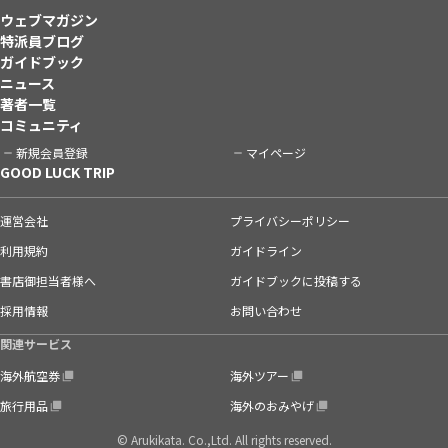
ウェブマガジン
特派員ブログ
ガイドブック
ニュース
著者一覧
コミュニティ
新規会員登録
マイページ
GOOD LUCK TRIP
運営会社
プライバシーポリシー
利用規約
ガイドライン
書店御担当者様へ
ガイドブックに投稿する
採用情報
お問い合わせ
関連サービス
海外航空券
海外ツアー
旅行用品
海外のおみやげ
© Arukikata. Co.,Ltd. All rights reserved.