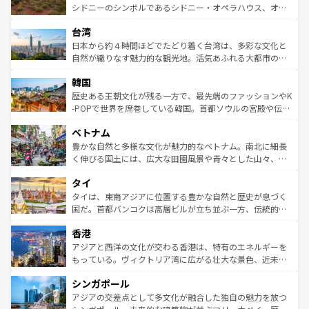
しみながら、その多様性と豊かな歴史を感じることができ
おすすめ。エメラルドグリーンに輝く海をはじめ、豊かな
シドニーのシンボルであるシドニー・オペラハウス、オー
るだろう。車でのロードトリップや列車の旅も、アメリカ
文化や歴史が息づいている。「アロハスピリット」と呼ば
ストラリア東海岸北部に広がる大サンゴ礁地帯グレートバ
ならではの贅沢な旅のスタイルだ。 なお、新着のアメリカ
台湾
れるおもてなしの心で訪れる人々を迎えてくれるハワイの
リアリーフや大陸中央部にそびえるウルル（エアーズロッ
情報は
コンテンツ一覧
を参照してほしい。
人々、おいしいローカルフードやハワイアンミュージッ
ク）、タスマニアの美しい原生林やケアンズの熱帯雨林な
日本から約４時間ほどでたどり着く台湾は、多彩な文化と
ク、伝統的なフラダンスなど、すべてがハワイの魅力を彩
ど、見どころがたくさん。また、カフェやワイン、オージ
自然が織りなす魅力的な観光地。活気あふれる大都市の台
っている。訪れるたびに新しい発見と感動が待っているハ
ービーフなどの食文化も豊かで、美味しいものであふれて
北やノスタルジックな町並みが人気な九份（ジォウフェ
ワイを、存分に味わってほしい。 なお、新着のハワイ情報
韓国
いる。アクティビティも充実しており、サーフィンやダイ
ン）、静ひつな山岳地帯である台湾東部など、都市の喧騒
は
コンテンツ一覧
を参照してほしい。
ビング、ハイキングなど、アウトドア好きにはたまらな
と山間の静けさが共存しており、訪れる人に新しい発見と
歴史ある王朝文化が残る一方で、最先端のファッションやK
い。オーストラリアの多彩な魅力を存分に味わいつくそ
驚きをもたらしてくれる。また、奥深い台湾の食文化も魅
-POPで世界を席巻している韓国。首都ソウルの宮殿や伝統
う。 なお、新着のオーストラリア情報は
コンテンツ一覧
を
力で、夜市などの屋台グルメから高級料理、ヘルシーで美
家屋が並ぶエリアでは韓国の歴史と文化に浸ることがで
参照してほしい。
ベトナム
容にもいいと評判のスイーツなど、バラエティ豊かな料理
き、地方に足を延ばせば四季折々の自然美を楽しむことが
が味わえる。 なお、新着の台湾情報は
コンテンツ一覧
を参
できる。そして、キムチや焼肉、絶品のストリートフード
豊かな自然と多様な文化が魅力的なベトナム。南北に細長
照してほしい。
まで、さまざまな韓国料理が待っている。夜には、韓国な
く伸びる国土には、広大な田園風景や青々とした山々、世
らではのナイトライフも堪能できる。あたたかいホスピタ
界遺産に登録された壮大な自然景観が点在し、都市部では
タイ
リティに包まれながら、韓国の多彩な魅力を心ゆくまで味
急速な発展と共に伝統が息づく。ハノイの古い町並みやホ
わってみてほしい。 なお、新着の韓国情報は
コンテンツ一
ーチミン市のフランス統治時代の建物も、独特の雰囲気を
タイは、東南アジアに位置する豊かな自然と歴史が息づく
覧
を参照してほしい。
醸し出している。また、バラエティの豊かさとおいしさで
国だ。首都バンコクは高層ビルが立ち並ぶ一方、伝統的な
世界中の食通を魅了してやまないベトナム料理も魅力のひ
寺院や市場がいたるところに点在し、古きよき文化と現代
香港
とつ。フォーやバインミー、ベトナムコーヒーなどは、ぜ
の活気が交差している。北部ではチェンマイなどの山岳地
ひ現地で味わいたい。どの地域を訪れてもあたたかい人々
帯で自然と触れ合い、南部ではプーケットやクラビの美し
アジアと西洋の文化が交わる香港は、特有のエネルギーを
が旅行者を迎えてくれるので、きっと忘れられない旅にな
いビーチでリゾート気分を楽しむことができる。タイ料理
もっている。ヴィクトリア湾に広がる壮大な景色、近未来
るはずだ。 なお、新着のベトナム情報は
コンテンツ一覧
を
は世界的に有名で、屋台から高級レストランまで味覚を刺
的なアートスポット、そして歴史と現代が融合した町並
参照してほしい。
シンガポール
激する。気候は一年中温暖で、どの季節にも異なる楽しみ
み、どこを訪れても感動するはず。観光スポットが密集し
が待っている。親しみやすいタイの人々、仏教を中心とし
ており、効率よく見どころを回れるのも魅力。息をのむよ
アジアの交差点として多文化が融合した独自の魅力を放つ
た文化、そして多様な観光資源が、訪れる旅人を魅了し続
うな絶景から文化的な体験まで、香港を存分に楽しみ尽く