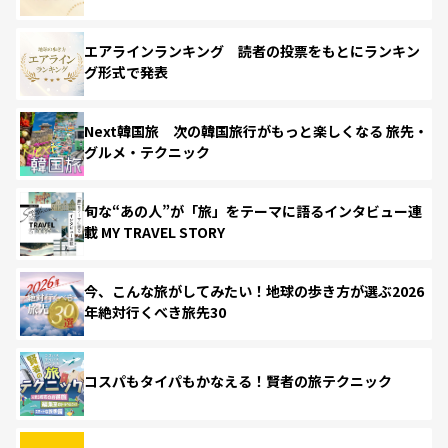
エアラインランキング 読者の投票をもとにランキン
グ形式で発表
Next韓国旅 次の韓国旅行がもっと楽しくなる 旅先・
グルメ・テクニック
旬な“あの人”が「旅」をテーマに語るインタビュー連
載 MY TRAVEL STORY
今、こんな旅がしてみたい！地球の歩き方が選ぶ2026
年絶対行くべき旅先30
コスパもタイパもかなえる！賢者の旅テクニック