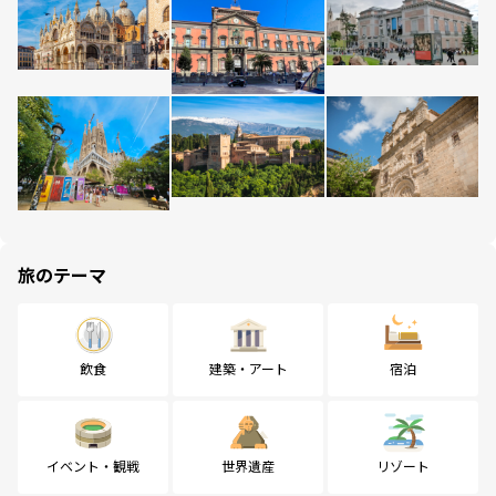
旅のテーマ
飲食
建築・アート
宿泊
イベント・観戦
世界遺産
リゾート