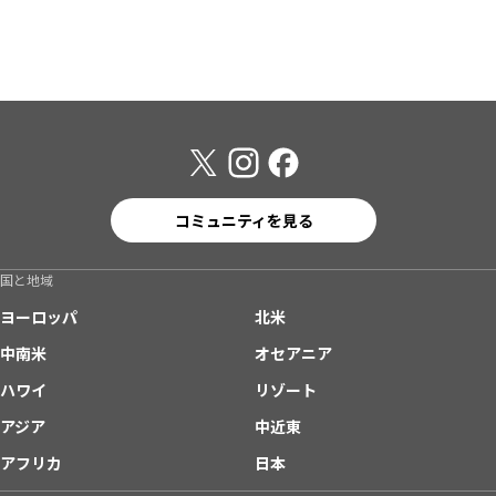
コミュニティを見る
国と地域
ヨーロッパ
北米
中南米
オセアニア
ハワイ
リゾート
アジア
中近東
アフリカ
日本