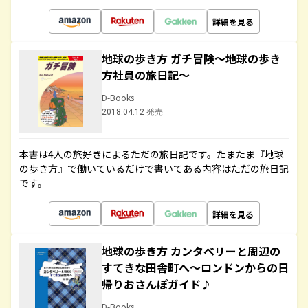
詳細を見る
地球の歩き方 ガチ冒険～地球の歩き
方社員の旅日記～
D-Books
2018.04.12 発売
本書は4人の旅好きによるただの旅日記です。たまたま『地球
の歩き方』で働いているだけで書いてある内容はただの旅日記
です。
詳細を見る
地球の歩き方 カンタベリーと周辺の
すてきな田舎町へ～ロンドンからの日
帰りおさんぽガイド♪
D-Books