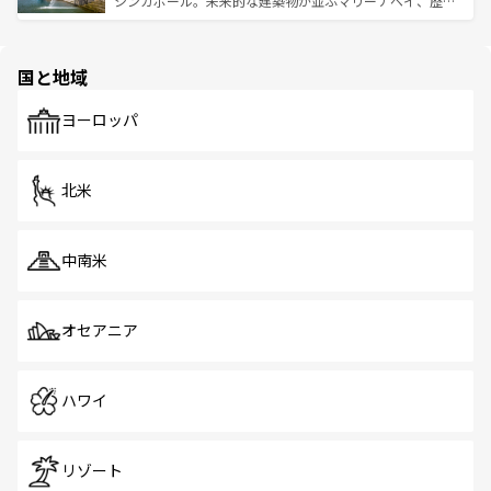
シンガポール。未来的な建築物が並ぶマリーナベイ、歴史
ける。 なお、新着のタイ情報は
コンテンツ一覧
を参照して
そう。 なお、新着の香港情報は
コンテンツ一覧
を参照して
と伝統を感じられるエスニックタウン、多数の緑豊かな公
ほしい。
ほしい。
園や自然保護区など、自然が調和した近代的な景観と文化
の多様性あふれるカラフルな町は、どこを歩いても新しい
国と地域
発見がある。さらに、治安のよさや充実した公共交通機関
も、旅行者にとっては魅力的なポイント。グルメも豊富
で、ホーカーズは地元の風情を楽しめる外せないスポット
ヨーロッパ
だ。訪れる人を飽きさせないシンガポールで、多様な魅力
を体感しよう。 なお、新着のシンガポール情報は
コンテン
ツ一覧
を参照してほしい。
北米
中南米
オセアニア
ハワイ
リゾート