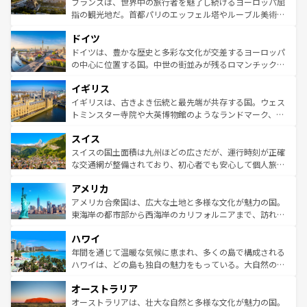
フランスは、世界中の旅行者を魅了し続けるヨーロッパ屈
アートに溢れた街角から、地方では古代ローマ遺跡や中世
指の観光地だ。首都パリのエッフェル塔やルーブル美術館
の城塞都市、穏やかなビーチリゾートまで多彩な表情を見
といった象徴的なスポットから、田舎町の古風な美しさま
せる。地方によって風土や気候が異なるスペインはその個
ドイツ
で、幅広い魅力が詰まっている。華麗な宮殿、歴史的な大
性で訪れる人を魅了する。 なお、新着のスペイン情報は
コ
聖堂、美しいビーチ、そして豊かな自然が、訪れる者を心
ドイツは、豊かな歴史と多彩な文化が交差するヨーロッパ
ンテンツ一覧
を参照してほしい。
から魅了する。また、フランスは美食の国としても知ら
の中心に位置する国。中世の街並みが残るロマンチック街
れ、フランス料理はユネスコ無形文化遺産にも登録されて
道から、未来を先取りするようなモダンな都市まで多様な
イギリス
いる。シャンパンの発祥地であるランス、プロヴァンスの
顔を持つこの国は、どこを歩いても飽きることがない。ベ
香り高いラベンダー畑など、多彩な楽しみ方が可能だ。さ
ルリンの文化的活気、バイエルン州のアルプスの絶景、そ
イギリスは、古きよき伝統と最先端が共存する国。ウェス
らに、パリ以外の地域にも魅力が溢れており、どの街角に
してライン川沿いのワイン畑といった風景は必見。ビール
トミンスター寺院や大英博物館のようなランドマーク、歴
も豊かな歴史と文化が息づいている。パリ以外の個性あふ
とソーセージを味わいながら地元の人と過ごす楽しい時間
史ある大学都市、美しい丘陵地帯や牧歌的な風景など、エ
れる地方に足を運ぶとそれぞれで全く異なる文化を体験で
スイス
は、お酒好きな人にはぜひ体験してほしい。 なお、新着の
リアごとに異なる魅力がある。また、優雅なアフタヌーン
きるだろう。 なお、新着のフランス情報は
コンテンツ一覧
ドイツ情報は
コンテンツ一覧
を参照してほしい。
ティー、ビール好きにはたまらない英国パブ、サッカー観
スイスの国土面積は九州ほどの広さだが、運行時刻が正確
を参照してほしい。
戦など、本場だからこそできる体験も豊富。イギリスを旅
な交通網が整備されており、初心者でも安心して個人旅行
して楽しみつくそう。 なお、新着のイギリス情報は
コンテ
を楽しめる。日本同様に時刻表どおりの旅が可能だ。中世
アメリカ
ンツ一覧
を参照してほしい。
の建物がそのまま残る町や、スイスならではのユニークな
博物館もあり、アルプス観光だけでなく町歩きも満喫する
アメリカ合衆国は、広大な土地と多様な文化が魅力の国。
ことができる。国民の所得が高いため物価も高いが、旅行
東海岸の都市部から西海岸のカリフォルニアまで、訪れる
者向けの交通パス提供のサービスもあり、うまく活用すれ
場所ごとに異なる風景と体験が待っている。ニューヨーク
ハワイ
ば市内交通費無料で観光を楽しむこともできる。 なお、新
のような巨大都市は、観光、ショッピング、エンターテイ
着のスイス情報は
コンテンツ一覧
を参照してほしい。
ンメントが詰まった刺激的なスポットだ。一方、アメリカ
年間を通じて温暖な気候に恵まれ、多くの島で構成される
西部には大自然が広がり、グランドキャニオンやイエロー
ハワイは、どの島も独自の魅力をもっている。大自然の神
ストーン国立公園といった絶景が堪能できる。さらに、南
秘を感じたいなら、火山が生み出した壮大な景観を誇るハ
オーストラリア
部のニューオーリンズでは、音楽と美食が融合した独特の
ワイ島は見逃せない。また、定番の観光地といえばオアフ
文化が魅力。旅行者はアメリカの各地域で異なる魅力を楽
島だが、静かな自然を求めるならマウイ島やカウアイ島が
オーストラリアは、壮大な自然と多様な文化が魅力の国。