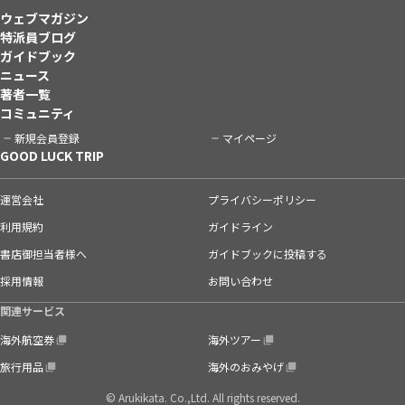
ウェブマガジン
特派員ブログ
ガイドブック
ニュース
著者一覧
コミュニティ
新規会員登録
マイページ
GOOD LUCK TRIP
運営会社
プライバシーポリシー
利用規約
ガイドライン
書店御担当者様へ
ガイドブックに投稿する
採用情報
お問い合わせ
関連サービス
海外航空券
海外ツアー
旅行用品
海外のおみやげ
© Arukikata. Co.,Ltd. All rights reserved.