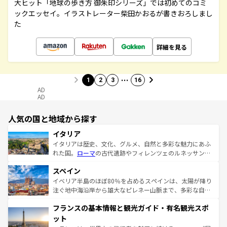
大ヒット「地球の歩き方 御朱印シリーズ」では初めてのコミ
ックエッセイ。イラストレーター柴田かおるが書きおろしまし
た
詳細を見る
…
1
2
3
16
AD
AD
人気の国と地域から探す
イタリア
イタリアは歴史、文化、グルメ、自然と多彩な魅力にあふ
れた国。
ローマ
の古代遺跡やフィレンツェのルネッサンス
美術、ヴェネツィアの運河など、歴史あるスポットはもち
スペイン
ろん、トスカーナの美しい田園風景やアマルフィ海岸の絶
景など、自然景観も見逃せない。観光の合間には、本場の
イベリア半島のほぼ80％を占めるスペインは、太陽が降り
ピザやパスタなど、絶品のイタリア料理を堪能することも
注ぐ地中海沿岸から雄大なピレネー山脈まで、多彩な自然
できる。朝目覚めてから夜眠るまで、すべての瞬間を楽し
と文化が詰まったヨーロッパ屈指の旅行先だ。多様な地域
フランスの基本情報と観光ガイド・有名観光スポ
ませてくれるイタリアで、忘れられない旅をしてみよう！
文化が根付くこの国では、情熱的なフラメンコ、熱気あふ
なお、新着のイタリア情報は
コンテンツ一覧
を参照してほ
れる闘牛、そして美味しいタパスが生活の一部となってい
ット
しい。
る。首都マドリードの洗練された雰囲気や、バルセロナの