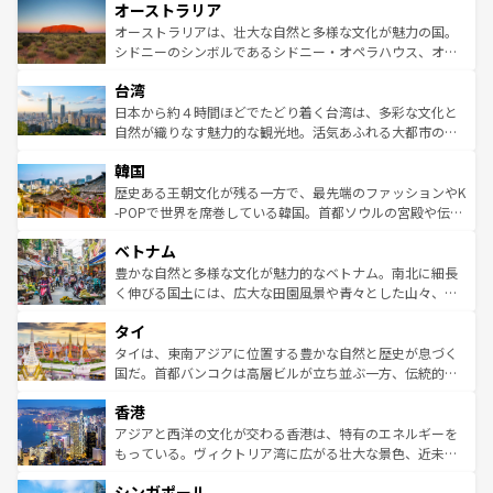
オーストラリア
部のニューオーリンズでは、音楽と美食が融合した独特の
ワイ島は見逃せない。また、定番の観光地といえばオアフ
文化が魅力。旅行者はアメリカの各地域で異なる魅力を楽
島だが、静かな自然を求めるならマウイ島やカウアイ島が
オーストラリアは、壮大な自然と多様な文化が魅力の国。
しみながら、その多様性と豊かな歴史を感じることができ
おすすめ。エメラルドグリーンに輝く海をはじめ、豊かな
シドニーのシンボルであるシドニー・オペラハウス、オー
るだろう。車でのロードトリップや列車の旅も、アメリカ
文化や歴史が息づいている。「アロハスピリット」と呼ば
ストラリア東海岸北部に広がる大サンゴ礁地帯グレートバ
ならではの贅沢な旅のスタイルだ。 なお、新着のアメリカ
台湾
れるおもてなしの心で訪れる人々を迎えてくれるハワイの
リアリーフや大陸中央部にそびえるウルル（エアーズロッ
情報は
コンテンツ一覧
を参照してほしい。
人々、おいしいローカルフードやハワイアンミュージッ
ク）、タスマニアの美しい原生林やケアンズの熱帯雨林な
日本から約４時間ほどでたどり着く台湾は、多彩な文化と
ク、伝統的なフラダンスなど、すべてがハワイの魅力を彩
ど、見どころがたくさん。また、カフェやワイン、オージ
自然が織りなす魅力的な観光地。活気あふれる大都市の台
っている。訪れるたびに新しい発見と感動が待っているハ
ービーフなどの食文化も豊かで、美味しいものであふれて
北やノスタルジックな町並みが人気な九份（ジォウフェ
ワイを、存分に味わってほしい。 なお、新着のハワイ情報
韓国
いる。アクティビティも充実しており、サーフィンやダイ
ン）、静ひつな山岳地帯である台湾東部など、都市の喧騒
は
コンテンツ一覧
を参照してほしい。
ビング、ハイキングなど、アウトドア好きにはたまらな
と山間の静けさが共存しており、訪れる人に新しい発見と
歴史ある王朝文化が残る一方で、最先端のファッションやK
い。オーストラリアの多彩な魅力を存分に味わいつくそ
驚きをもたらしてくれる。また、奥深い台湾の食文化も魅
-POPで世界を席巻している韓国。首都ソウルの宮殿や伝統
う。 なお、新着のオーストラリア情報は
コンテンツ一覧
を
力で、夜市などの屋台グルメから高級料理、ヘルシーで美
家屋が並ぶエリアでは韓国の歴史と文化に浸ることがで
参照してほしい。
ベトナム
容にもいいと評判のスイーツなど、バラエティ豊かな料理
き、地方に足を延ばせば四季折々の自然美を楽しむことが
が味わえる。 なお、新着の台湾情報は
コンテンツ一覧
を参
できる。そして、キムチや焼肉、絶品のストリートフード
豊かな自然と多様な文化が魅力的なベトナム。南北に細長
照してほしい。
まで、さまざまな韓国料理が待っている。夜には、韓国な
く伸びる国土には、広大な田園風景や青々とした山々、世
らではのナイトライフも堪能できる。あたたかいホスピタ
界遺産に登録された壮大な自然景観が点在し、都市部では
タイ
リティに包まれながら、韓国の多彩な魅力を心ゆくまで味
急速な発展と共に伝統が息づく。ハノイの古い町並みやホ
わってみてほしい。 なお、新着の韓国情報は
コンテンツ一
ーチミン市のフランス統治時代の建物も、独特の雰囲気を
タイは、東南アジアに位置する豊かな自然と歴史が息づく
覧
を参照してほしい。
醸し出している。また、バラエティの豊かさとおいしさで
国だ。首都バンコクは高層ビルが立ち並ぶ一方、伝統的な
世界中の食通を魅了してやまないベトナム料理も魅力のひ
寺院や市場がいたるところに点在し、古きよき文化と現代
香港
とつ。フォーやバインミー、ベトナムコーヒーなどは、ぜ
の活気が交差している。北部ではチェンマイなどの山岳地
ひ現地で味わいたい。どの地域を訪れてもあたたかい人々
帯で自然と触れ合い、南部ではプーケットやクラビの美し
アジアと西洋の文化が交わる香港は、特有のエネルギーを
が旅行者を迎えてくれるので、きっと忘れられない旅にな
いビーチでリゾート気分を楽しむことができる。タイ料理
もっている。ヴィクトリア湾に広がる壮大な景色、近未来
るはずだ。 なお、新着のベトナム情報は
コンテンツ一覧
を
は世界的に有名で、屋台から高級レストランまで味覚を刺
的なアートスポット、そして歴史と現代が融合した町並
参照してほしい。
シンガポール
激する。気候は一年中温暖で、どの季節にも異なる楽しみ
み、どこを訪れても感動するはず。観光スポットが密集し