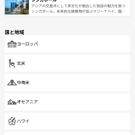
が待っている。親しみやすいタイの人々、仏教を中心とし
ており、効率よく見どころを回れるのも魅力。息をのむよ
アジアの交差点として多文化が融合した独自の魅力を放つ
た文化、そして多様な観光資源が、訪れる旅人を魅了し続
うな絶景から文化的な体験まで、香港を存分に楽しみ尽く
シンガポール。未来的な建築物が並ぶマリーナベイ、歴史
ける。 なお、新着のタイ情報は
コンテンツ一覧
を参照して
そう。 なお、新着の香港情報は
コンテンツ一覧
を参照して
と伝統を感じられるエスニックタウン、多数の緑豊かな公
ほしい。
ほしい。
園や自然保護区など、自然が調和した近代的な景観と文化
の多様性あふれるカラフルな町は、どこを歩いても新しい
国と地域
発見がある。さらに、治安のよさや充実した公共交通機関
も、旅行者にとっては魅力的なポイント。グルメも豊富
で、ホーカーズは地元の風情を楽しめる外せないスポット
ヨーロッパ
だ。訪れる人を飽きさせないシンガポールで、多様な魅力
を体感しよう。 なお、新着のシンガポール情報は
コンテン
ツ一覧
を参照してほしい。
北米
中南米
オセアニア
ハワイ