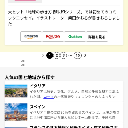
大ヒット「地球の歩き方 御朱印シリーズ」では初めてのコミ
ックエッセイ。イラストレーター柴田かおるが書きおろしまし
た
詳細を見る
…
1
2
3
15
AD
AD
人気の国と地域から探す
イタリア
イタリアは歴史、文化、グルメ、自然と多彩な魅力にあふ
れた国。
ローマ
の古代遺跡やフィレンツェのルネッサンス
美術、ヴェネツィアの運河など、歴史あるスポットはもち
スペイン
ろん、トスカーナの美しい田園風景やアマルフィ海岸の絶
景など、自然景観も見逃せない。観光の合間には、本場の
イベリア半島のほぼ80％を占めるスペインは、太陽が降り
ピザやパスタなど、絶品のイタリア料理を堪能することも
注ぐ地中海沿岸から雄大なピレネー山脈まで、多彩な自然
できる。朝目覚めてから夜眠るまで、すべての瞬間を楽し
と文化が詰まったヨーロッパ屈指の旅行先だ。多様な地域
フランスの基本情報と観光ガイド・有名観光スポ
ませてくれるイタリアで、忘れられない旅をしてみよう！
文化が根付くこの国では、情熱的なフラメンコ、熱気あふ