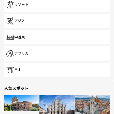
リゾート
アジア
中近東
アフリカ
日本
人気スポット