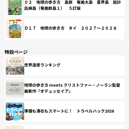
０２ 地球の歩き方 島旅 奄美大島 喜界島 加計
呂麻島（奄美群島１） ５訂版
Ｄ１７ 地球の歩き方 タイ ２０２７～２０２８
特設ページ
世界遺産ランキング
地球の歩き方 meets クリストファー・ノーラン監督
最新作『オデュッセイア』
準備も滞在もスマートに！ トラベルハック2026