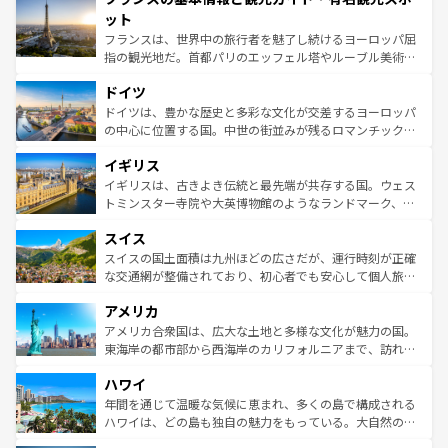
なお、新着のイタリア情報は
コンテンツ一覧
を参照してほ
れる闘牛、そして美味しいタパスが生活の一部となってい
ット
しい。
る。首都マドリードの洗練された雰囲気や、バルセロナの
フランスは、世界中の旅行者を魅了し続けるヨーロッパ屈
アートに溢れた街角から、地方では古代ローマ遺跡や中世
指の観光地だ。首都パリのエッフェル塔やルーブル美術館
の城塞都市、穏やかなビーチリゾートまで多彩な表情を見
といった象徴的なスポットから、田舎町の古風な美しさま
せる。地方によって風土や気候が異なるスペインはその個
ドイツ
で、幅広い魅力が詰まっている。華麗な宮殿、歴史的な大
性で訪れる人を魅了する。 なお、新着のスペイン情報は
コ
聖堂、美しいビーチ、そして豊かな自然が、訪れる者を心
ドイツは、豊かな歴史と多彩な文化が交差するヨーロッパ
ンテンツ一覧
を参照してほしい。
から魅了する。また、フランスは美食の国としても知ら
の中心に位置する国。中世の街並みが残るロマンチック街
れ、フランス料理はユネスコ無形文化遺産にも登録されて
道から、未来を先取りするようなモダンな都市まで多様な
イギリス
いる。シャンパンの発祥地であるランス、プロヴァンスの
顔を持つこの国は、どこを歩いても飽きることがない。ベ
香り高いラベンダー畑など、多彩な楽しみ方が可能だ。さ
ルリンの文化的活気、バイエルン州のアルプスの絶景、そ
イギリスは、古きよき伝統と最先端が共存する国。ウェス
らに、パリ以外の地域にも魅力が溢れており、どの街角に
してライン川沿いのワイン畑といった風景は必見。ビール
トミンスター寺院や大英博物館のようなランドマーク、歴
も豊かな歴史と文化が息づいている。パリ以外の個性あふ
とソーセージを味わいながら地元の人と過ごす楽しい時間
史ある大学都市、美しい丘陵地帯や牧歌的な風景など、エ
れる地方に足を運ぶとそれぞれで全く異なる文化を体験で
スイス
は、お酒好きな人にはぜひ体験してほしい。 なお、新着の
リアごとに異なる魅力がある。また、優雅なアフタヌーン
きるだろう。 なお、新着のフランス情報は
コンテンツ一覧
ドイツ情報は
コンテンツ一覧
を参照してほしい。
ティー、ビール好きにはたまらない英国パブ、サッカー観
スイスの国土面積は九州ほどの広さだが、運行時刻が正確
を参照してほしい。
戦など、本場だからこそできる体験も豊富。イギリスを旅
な交通網が整備されており、初心者でも安心して個人旅行
して楽しみつくそう。 なお、新着のイギリス情報は
コンテ
を楽しめる。日本同様に時刻表どおりの旅が可能だ。中世
アメリカ
ンツ一覧
を参照してほしい。
の建物がそのまま残る町や、スイスならではのユニークな
博物館もあり、アルプス観光だけでなく町歩きも満喫する
アメリカ合衆国は、広大な土地と多様な文化が魅力の国。
ことができる。国民の所得が高いため物価も高いが、旅行
東海岸の都市部から西海岸のカリフォルニアまで、訪れる
者向けの交通パス提供のサービスもあり、うまく活用すれ
場所ごとに異なる風景と体験が待っている。ニューヨーク
ハワイ
ば市内交通費無料で観光を楽しむこともできる。 なお、新
のような巨大都市は、観光、ショッピング、エンターテイ
着のスイス情報は
コンテンツ一覧
を参照してほしい。
ンメントが詰まった刺激的なスポットだ。一方、アメリカ
年間を通じて温暖な気候に恵まれ、多くの島で構成される
西部には大自然が広がり、グランドキャニオンやイエロー
ハワイは、どの島も独自の魅力をもっている。大自然の神
ストーン国立公園といった絶景が堪能できる。さらに、南
秘を感じたいなら、火山が生み出した壮大な景観を誇るハ