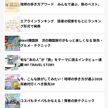
地球の歩き方アワード みんなで選ぶ、旅のベスト。
エアラインランキング 読者の投票をもとにランキン
グ形式で発表
Next韓国旅 次の韓国旅行がもっと楽しくなる 旅先・
グルメ・テクニック
旬な“あの人”が「旅」をテーマに語るインタビュー連
載 MY TRAVEL STORY
今、こんな旅がしてみたい！地球の歩き方が選ぶ2026
年絶対行くべき旅先30
コスパもタイパもかなえる！賢者の旅テクニック