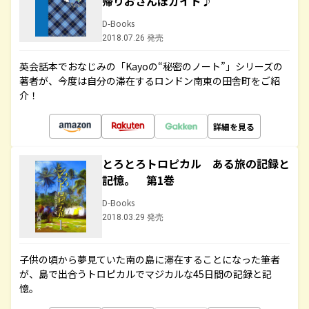
帰りおさんぽガイド♪
D-Books
2018.07.26 発売
英会話本でおなじみの「Kayoの“秘密のノート”」シリーズの
著者が、今度は自分の滞在するロンドン南東の田舎町をご紹
介！
詳細を見る
とろとろトロピカル ある旅の記録と
記憶。 第1巻
D-Books
2018.03.29 発売
子供の頃から夢見ていた南の島に滞在することになった筆者
が、島で出合うトロピカルでマジカルな45日間の記録と記
憶。