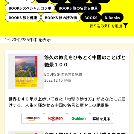
BOOKS スペシャルコラボ
BOOKS 旅の名言＆絶景
BOOKS 旅と健康
BOOKS 旅の読み物
BOOKS
D-Books
絞り込み条件を追加
1〜20件/285件中 を表示
悠久の教えをひもとく中国のことばと
絶景１００
BOOKS 旅の名言＆絶景
2022.12.15 発売
世界を４０年以上歩いてきた「地球の歩き方」があなたにお届
けする、人生を輝かせる中国の名言と癒やしの絶景集
詳細を見る