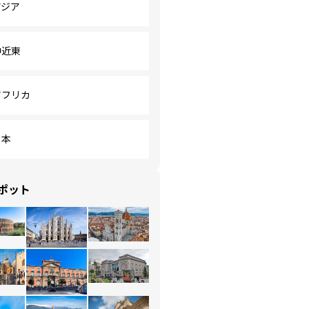
アジア
中近東
アフリカ
日本
ポット