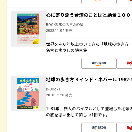
心に寄り添う台湾のことばと絶景１００
BOOKS 旅の名言＆絶景
2022.11.04 発売
世界を４０年以上歩いてきた「地球の歩き方
名言と癒やしの絶景集
地球の歩き方 3 インド・ネパール 1982
D-Books
2018.12.20 発売
1981年、旅人のバイブルとして登場した地
の旅を思い出して欲しい1冊です。