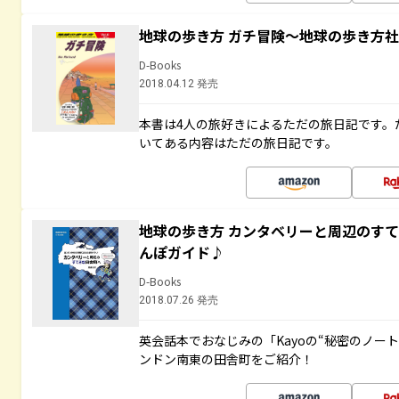
地球の歩き方 ガチ冒険～地球の歩き方
D-Books
2018.04.12 発売
本書は4人の旅好きによるただの旅日記です。
いてある内容はただの旅日記です。
地球の歩き方 カンタベリーと周辺のす
んぽガイド♪
D-Books
2018.07.26 発売
英会話本でおなじみの「Kayoの“秘密のノー
ンドン南東の田舎町をご紹介！