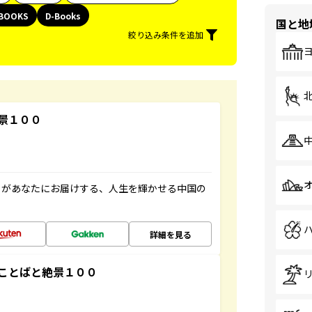
BOOKS
D-Books
国と地
絞り込み条件を追加
景１００
」があなたにお届けする、人生を輝かせる中国の
詳細を見る
ことばと絶景１００