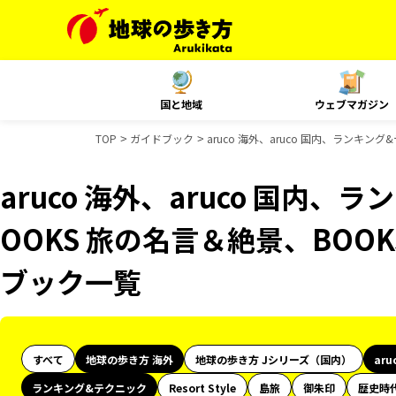
国と地域
ウェブマガジン
TOP
ガイドブック
aruco 海外、aruco 国内、ランキン
aruco 海外、aruco 国内
OOKS 旅の名言＆絶景、BOOK
ブック一覧
すべて
地球の歩き方 海外
地球の歩き方 Jシリーズ（国内）
aru
ランキング&テクニック
Resort Style
島旅
御朱印
歴史時