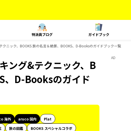
特派員ブログ
ガイドブック
グ&テクニック、BOOKS 旅の名言＆絶景、BOOKS、D-Booksのガイドブック一覧
AD
、ランキング&テクニック、B
S、D-Booksのガイド
co 海外
aruco 国内
Plat
代
旅の図鑑
BOOKS スペシャルコラボ