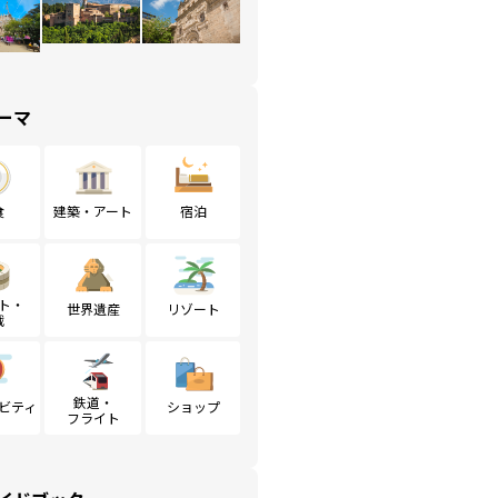
ーマ
食
建築・アート
宿泊
ト・
世界遺産
リゾート
戦
鉄道・
ビティ
ショップ
フライト