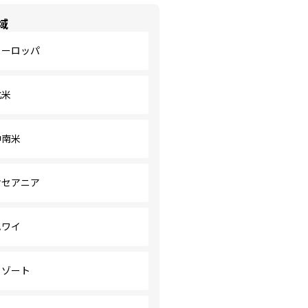
域
ヨーロッパ
北米
中南米
オセアニア
ハワイ
リゾート