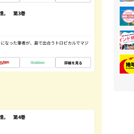
憶。 第3巻
とになった筆者が、島で出合うトロピカルでマジ
詳細を見る
憶。 第4巻