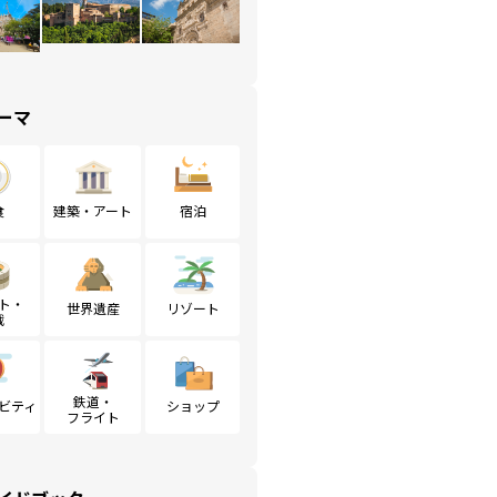
ーマ
食
建築・アート
宿泊
ト・
世界遺産
リゾート
戦
鉄道・
ビティ
ショップ
フライト