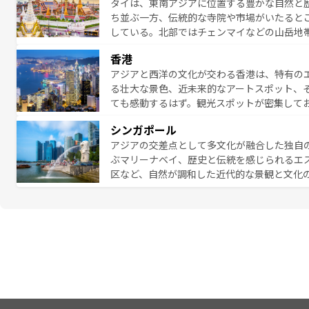
タイは、東南アジアに位置する豊かな自然と
地で味わいたい。どの地域を訪れてもあたた
ち並ぶ一方、伝統的な寺院や市場がいたると
れられない旅になるはずだ。 な
している。北部ではチェンマイなどの山岳地
い。
ビの美しいビーチでリゾート気分を楽しむこ
香港
ら高級レストランまで味覚を刺激する。気候
アジアと西洋の文化が交わる香港は、特有の
っている。親しみやすいタイの人々、仏教を
る壮大な景色、近未来的なアートスポット、
る旅人を魅了し続ける。 なお、新着のタ
ても感動するはず。観光スポットが密集して
のむような絶景から文化的な体験まで、香港を存分に楽し
シンガポール
報は
コンテンツ一覧
を参照してほしい。
アジアの交差点として多文化が融合した独自
ぶマリーナベイ、歴史と伝統を感じられるエ
区など、自然が調和した近代的な景観と文化
も新しい発見がある。さらに、治安のよさや
的なポイント。グルメも豊富で、ホーカーズ
れる人を飽きさせないシンガポールで、多様な魅力を体感しよ
ル情報は
コンテンツ一覧
を参照してほしい。