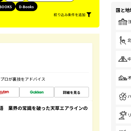
BOOKS
D-Books
国と地
絞り込み条件を追加
のプロが裏技をアドバイス
詳細を見る
語 業界の常識を破った天草エアラインの