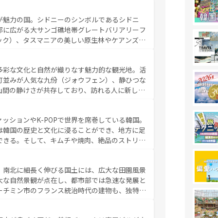
く海をはじめ、豊かな文化や歴史が息づいてい
なしの心で訪れる人々を迎えてくれるハワイの
が魅力の国。シドニーのシンボルであるシドニ
ミュージック、伝統的なフラダンスなど、すべて
部に広がる大サンゴ礁地帯グレートバリアリーフ
新しい発見と感動が待っているハワイを、存分に
ック）、タスマニアの美しい原生林やケアンズの
コンテンツ一覧
を参照してほしい。
カフェやワイン、オージービーフなどの食文化も
ティビティも充実しており、サーフィンやダイビ
多彩な文化と自然が織りなす魅力的な観光地。活
たまらない。オーストラリアの多彩な魅力を存分
町並みが人気な九份（ジォウフェン）、静ひつな
ストラリア情報は
コンテンツ一覧
を参照してほしい。
山間の静けさが共存しており、訪れる人に新しい
い台湾の食文化も魅力で、夜市などの屋台グルメ
判のスイーツなど、バラエティ豊かな料理が味わ
ッションやK-POPで世界を席巻している韓国。
覧
を参照してほしい。
は韓国の歴史と文化に浸ることができ、地方に足
できる。そして、キムチや焼肉、絶品のストリー
いる。夜には、韓国ならではのナイトライフも堪
れながら、韓国の多彩な魅力を心ゆくまで味わっ
。南北に細長く伸びる国土には、広大な田園風景
テンツ一覧
を参照してほしい。
大な自然景観が点在し、都市部では急速な発展と
ーチミン市のフランス統治時代の建物も、独特の
の豊かさとおいしさで世界中の食通を魅了してや
やバインミー、ベトナムコーヒーなどは、ぜひ現