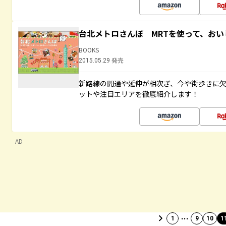
台北メトロさんぽ MRTを使って、お
BOOKS
2015.05.29 発売
新路線の開通や延伸が相次ぎ、今や街歩きに
ットや注目エリアを徹底紹介します！
AD
…
1
9
10
1