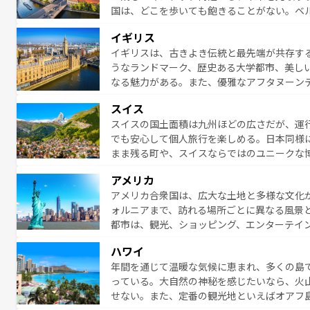
国は、どこを歩いても飽きることがない。ベ
絶景、そしてライン川沿いのワイン畑といっ
一覧
を参照してほしい。
イギリス
ら地元の人と過ごす楽しい時間は、お酒好きな人にはぜ
イギリスは、古きよき伝統と最先端が共存す
イツ情報は
コンテンツ一覧
を参照してほしい
うなランドマーク、歴史ある大学都市、美し
なる魅力がある。また、優雅なアフタヌーン
ッカー観戦など、本場だからこそできる体験も
スイス
お、新着のイギリス情報は
コンテンツ一覧
を
スイスの国土面積は九州ほどの広さだが、運
でも安心して個人旅行を楽しめる。日本同様
まま残る町や、スイスならではのユニークな
満喫することができる。国民の所得が高いた
アメリカ
ービスもあり、うまく活用すれば市内交通費無料で
アメリカ合衆国は、広大な土地と多様な文化
のスイス情報は
コンテンツ一覧
を参照してほ
ォルニアまで、訪れる場所ごとに異なる風景
都市は、観光、ショッピング、エンターテイ
アメリカ西部には大自然が広がり、グランド
ハワイ
絶景が堪能できる。さらに、南部のニューオ
年間を通じて温暖な気候に恵まれ、多くの島
が魅力。旅行者はアメリカの各地域で異なる
っている。大自然の神秘を感じたいなら、火
感じることができるだろう。車でのロードト
せない。また、定番の観光地といえばオアフ
旅のスタイルだ。 なお、新着のアメリカ情