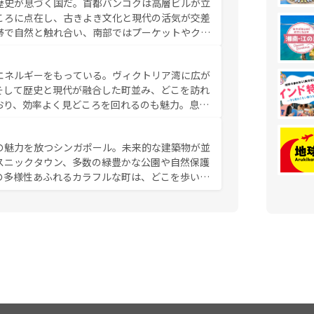
歴史が息づく国だ。首都バンコクは高層ビルが立
かい人々が旅行者を迎えてくれるので、きっと忘
ころに点在し、古きよき文化と現代の活気が交差
お、新着のベトナム情報は
コンテンツ一覧
を参照してほし
帯で自然と触れ合い、南部ではプーケットやクラ
とができる。タイ料理は世界的に有名で、屋台か
は一年中温暖で、どの季節にも異なる楽しみが待
エネルギーをもっている。ヴィクトリア湾に広が
中心とした文化、そして多様な観光資源が、訪れ
そして歴史と現代が融合した町並み、どこを訪れ
イ情報は
コンテンツ一覧
を参照してほしい。
おり、効率よく見どころを回れるのも魅力。息を
み尽くそう。 なお、新着の香港情
の魅力を放つシンガポール。未来的な建築物が並
スニックタウン、多数の緑豊かな公園や自然保護
の多様性あふれるカラフルな町は、どこを歩いて
充実した公共交通機関も、旅行者にとっては魅力
は地元の風情を楽しめる外せないスポットだ。訪
う。 なお、新着のシンガポー