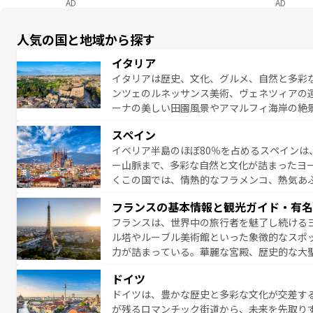
AD
AD
人気の国と地域から探す
イタリア
イタリアは歴史、文化、グルメ、自然と多彩
ンツェのルネッサンス美術、ヴェネツィアの
ーナの美しい田園風景やアマルフィ海岸の絶
は、本場のピザやパスタなど、絶品のイタリ
スペイン
夜眠るまで、すべての瞬間を楽しませてくれ
イベリア半島のほぼ80％を占めるスペインは
なお、新着のイタリア情報は
コンテンツ一覧
ー山脈まで、多彩な自然と文化が詰まったヨ
くこの国では、情熱的なフラメンコ、熱気あ
となっている。首都マドリードの洗練された
フランスの基本情報と観光ガイド・有名
ら、地方では古代ローマ遺跡や中世の城塞都
フランスは、世界中の旅行者を魅了し続ける
せる。地方によって風土や気候が異なるスペイン
ル塔やルーブル美術館といった象徴的なスポ
新着のスペイン情報は
コンテンツ一覧
を参照
力が詰まっている。華麗な宮殿、歴史的な大
る者を心から魅了する。また、フランスは美
ドイツ
無形文化遺産にも登録されている。シャンパ
ドイツは、豊かな歴史と多彩な文化が交差す
いラベンダー畑など、多彩な楽しみ方が可能
が残るロマンチック街道から、未来を先取り
り、どの街角にも豊かな歴史と文化が息づい