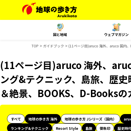
国と地域
ウェブマガジン
TOP
ガイドブック
(11ページ目)aruco 海外、aruco
(11ページ目)aruco 海外、ar
ング&テクニック、島旅、歴史時
＆絶景、BOOKS、D-Book
すべて
地球の歩き方 海外
地球の歩き方 Jシリーズ（国内）
aru
ランキング&テクニック
Resort Style
島旅
御朱印
歴史時