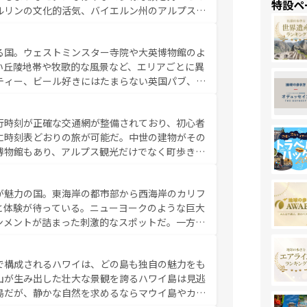
特設ペ
ルリンの文化的活気、バイエルン州のアルプスの
とそれぞれで全く異なる文化を体験できるだろう。 なお、新着のフランス情報は
コンテンツ
た風景は必見。ビールとソーセージを味わいなが
ひ体験してほしい。 なお、新着のド
る国。ウェストミンスター寺院や大英博物館のよ
。
い丘陵地帯や牧歌的な風景など、エリアごとに異
ティー、ビール好きにはたまらない英国パブ、サ
豊富。イギリスを旅して楽しみつくそう。 な
参照してほしい。
行時刻が正確な交通網が整備されており、初心者
に時刻表どおりの旅が可能だ。中世の建物がその
博物館もあり、アルプス観光だけでなく町歩きも
め物価も高いが、旅行者向けの交通パス提供のサ
観光を楽しむこともできる。 なお、新着
が魅力の国。東海岸の都市部から西海岸のカリフ
しい。
と体験が待っている。ニューヨークのような巨大
ンメントが詰まった刺激的なスポットだ。一方、
キャニオンやイエローストーン国立公園といった
ーリンズでは、音楽と美食が融合した独特の文化
で構成されるハワイは、どの島も独自の魅力をも
魅力を楽しみながら、その多様性と豊かな歴史を
山が生み出した壮大な景観を誇るハワイ島は見逃
リップや列車の旅も、アメリカならではの贅沢な
島だが、静かな自然を求めるならマウイ島やカウ
報は
コンテンツ一覧
を参照してほしい。