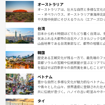
アイ島がおすすめ。エメラルドグリーンに輝
オーストラリア
る。「アロハスピリット」と呼ばれるおもて
オーストラリアは、壮大な自然と多様な文化
人々、おいしいローカルフードやハワイアン
ー・オペラハウス、オーストラリア東海岸北
がハワイの魅力を彩っている。訪れるたびに
や大陸中央部にそびえるウルル（エアーズロ
味わってほしい。 なお、新着のハワイ情報は
熱帯雨林など、見どころがたくさん。また、
台湾
豊かで、美味しいものであふれている。アク
日本から約４時間ほどでたどり着く台湾は、
ング、ハイキングなど、アウトドア好きには
気あふれる大都市の台北やノスタルジックな
に味わいつくそう。 なお、新着のオー
山岳地帯である台湾東部など、都市の喧騒と
発見と驚きをもたらしてくれる。また、奥深
韓国
から高級料理、ヘルシーで美容にもいいと評
歴史ある王朝文化が残る一方で、最先端のファ
える。 なお、新着の台湾情報は
コンテンツ一
首都ソウルの宮殿や伝統家屋が並ぶエリアで
を延ばせば四季折々の自然美を楽しむことが
トフードまで、さまざまな韓国料理が待って
ベトナム
能できる。あたたかいホスピタリティに包ま
豊かな自然と多様な文化が魅力的なベトナム
てみてほしい。 なお、新着の韓国情報は
コン
や青々とした山々、世界遺産に登録された壮
共に伝統が息づく。ハノイの古い町並みやホ
雰囲気を醸し出している。また、バラエティ
タイ
まないベトナム料理も魅力のひとつ。フォー