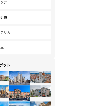
アジア
中近東
アフリカ
日本
ポット