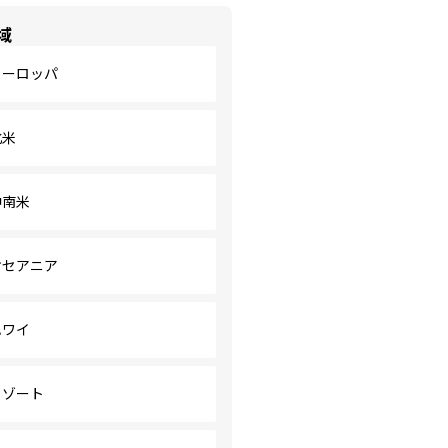
域
ヨーロッパ
北米
中南米
オセアニア
ハワイ
リゾート