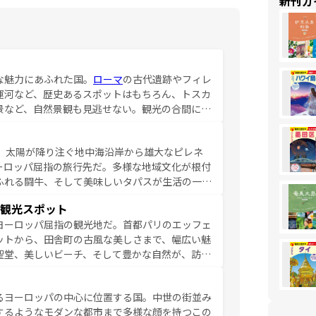
新刊ガ
な魅力にあふれた国。
ローマ
の古代遺跡やフィレ
運河など、歴史あるスポットはもちろん、トスカ
景など、自然景観も見逃せない。観光の合間に
ア料理を堪能することもできる。朝目覚めてから
るイタリアで、忘れられない旅をしてみよう！
、太陽が降り注ぐ地中海沿岸から雄大なピレネ
を参照してほしい。
ーロッパ屈指の旅行先だ。多様な地域文化が根付
ふれる闘牛、そして美味しいタパスが生活の一部
雰囲気や、バルセロナのアートに溢れた街角か
観光スポット
市、穏やかなビーチリゾートまで多彩な表情を見
ヨーロッパ屈指の観光地だ。首都パリのエッフェ
はその個性で訪れる人を魅了する。 なお、
ットから、田舎町の古風な美しさまで、幅広い魅
してほしい。
聖堂、美しいビーチ、そして豊かな自然が、訪れ
食の国としても知られ、フランス料理はユネスコ
ンの発祥地であるランス、プロヴァンスの香り高
るヨーロッパの中心に位置する国。中世の街並み
だ。さらに、パリ以外の地域にも魅力が溢れてお
するようなモダンな都市まで多様な顔を持つこの
ている。パリ以外の個性あふれる地方に足を運ぶ