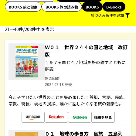
BOOKS 旅と健康
BOOKS 旅の読み物
BOOKS
D-Books
絞り込み条件を追加
21〜40件/208件中 を表示
Ｗ０１ 世界２４４の国と地域 改訂
版
１９７ヵ国と４７地域を旅の雑学とともに
解説
旅の図鑑
2024.07.18 発売
今こそ学びたい世界のことを集めました！首都、言語、民族、
宗教、特長、現地の挨拶、誰かに話したくなる旅の雑学も。
詳細を見る
０１ 地球の歩き方 島旅 五島列