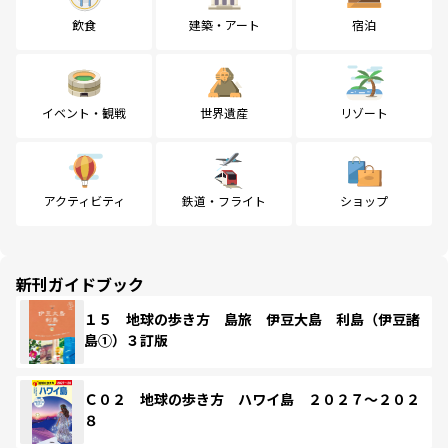
飲食
建築・アート
宿泊
イベント・観戦
世界遺産
リゾート
アクティビティ
鉄道・フライト
ショップ
新刊ガイドブック
１５ 地球の歩き方 島旅 伊豆大島 利島（伊豆諸
島①）３訂版
Ｃ０２ 地球の歩き方 ハワイ島 ２０２７～２０２
８