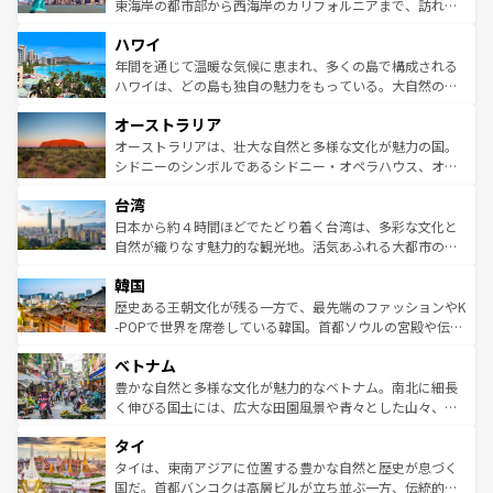
ことができる。国民の所得が高いため物価も高いが、旅行
東海岸の都市部から西海岸のカリフォルニアまで、訪れる
者向けの交通パス提供のサービスもあり、うまく活用すれ
場所ごとに異なる風景と体験が待っている。ニューヨーク
ハワイ
ば市内交通費無料で観光を楽しむこともできる。 なお、新
のような巨大都市は、観光、ショッピング、エンターテイ
着のスイス情報は
コンテンツ一覧
を参照してほしい。
ンメントが詰まった刺激的なスポットだ。一方、アメリカ
年間を通じて温暖な気候に恵まれ、多くの島で構成される
西部には大自然が広がり、グランドキャニオンやイエロー
ハワイは、どの島も独自の魅力をもっている。大自然の神
ストーン国立公園といった絶景が堪能できる。さらに、南
秘を感じたいなら、火山が生み出した壮大な景観を誇るハ
オーストラリア
部のニューオーリンズでは、音楽と美食が融合した独特の
ワイ島は見逃せない。また、定番の観光地といえばオアフ
文化が魅力。旅行者はアメリカの各地域で異なる魅力を楽
島だが、静かな自然を求めるならマウイ島やカウアイ島が
オーストラリアは、壮大な自然と多様な文化が魅力の国。
しみながら、その多様性と豊かな歴史を感じることができ
おすすめ。エメラルドグリーンに輝く海をはじめ、豊かな
シドニーのシンボルであるシドニー・オペラハウス、オー
るだろう。車でのロードトリップや列車の旅も、アメリカ
文化や歴史が息づいている。「アロハスピリット」と呼ば
ストラリア東海岸北部に広がる大サンゴ礁地帯グレートバ
ならではの贅沢な旅のスタイルだ。 なお、新着のアメリカ
台湾
れるおもてなしの心で訪れる人々を迎えてくれるハワイの
リアリーフや大陸中央部にそびえるウルル（エアーズロッ
情報は
コンテンツ一覧
を参照してほしい。
人々、おいしいローカルフードやハワイアンミュージッ
ク）、タスマニアの美しい原生林やケアンズの熱帯雨林な
日本から約４時間ほどでたどり着く台湾は、多彩な文化と
ク、伝統的なフラダンスなど、すべてがハワイの魅力を彩
ど、見どころがたくさん。また、カフェやワイン、オージ
自然が織りなす魅力的な観光地。活気あふれる大都市の台
っている。訪れるたびに新しい発見と感動が待っているハ
ービーフなどの食文化も豊かで、美味しいものであふれて
北やノスタルジックな町並みが人気な九份（ジォウフェ
ワイを、存分に味わってほしい。 なお、新着のハワイ情報
韓国
いる。アクティビティも充実しており、サーフィンやダイ
ン）、静ひつな山岳地帯である台湾東部など、都市の喧騒
は
コンテンツ一覧
を参照してほしい。
ビング、ハイキングなど、アウトドア好きにはたまらな
と山間の静けさが共存しており、訪れる人に新しい発見と
歴史ある王朝文化が残る一方で、最先端のファッションやK
い。オーストラリアの多彩な魅力を存分に味わいつくそ
驚きをもたらしてくれる。また、奥深い台湾の食文化も魅
-POPで世界を席巻している韓国。首都ソウルの宮殿や伝統
う。 なお、新着のオーストラリア情報は
コンテンツ一覧
を
力で、夜市などの屋台グルメから高級料理、ヘルシーで美
家屋が並ぶエリアでは韓国の歴史と文化に浸ることがで
参照してほしい。
ベトナム
容にもいいと評判のスイーツなど、バラエティ豊かな料理
き、地方に足を延ばせば四季折々の自然美を楽しむことが
が味わえる。 なお、新着の台湾情報は
コンテンツ一覧
を参
できる。そして、キムチや焼肉、絶品のストリートフード
豊かな自然と多様な文化が魅力的なベトナム。南北に細長
照してほしい。
まで、さまざまな韓国料理が待っている。夜には、韓国な
く伸びる国土には、広大な田園風景や青々とした山々、世
らではのナイトライフも堪能できる。あたたかいホスピタ
界遺産に登録された壮大な自然景観が点在し、都市部では
タイ
リティに包まれながら、韓国の多彩な魅力を心ゆくまで味
急速な発展と共に伝統が息づく。ハノイの古い町並みやホ
わってみてほしい。 なお、新着の韓国情報は
コンテンツ一
ーチミン市のフランス統治時代の建物も、独特の雰囲気を
タイは、東南アジアに位置する豊かな自然と歴史が息づく
覧
を参照してほしい。
醸し出している。また、バラエティの豊かさとおいしさで
国だ。首都バンコクは高層ビルが立ち並ぶ一方、伝統的な