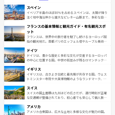
美術、ヴェネツィアの運河など、歴史あるスポットはもち
スペイン
ろん、トスカーナの美しい田園風景やアマルフィ海岸の絶
景など、自然景観も見逃せない。観光の合間には、本場の
イベリア半島のほぼ80％を占めるスペインは、太陽が降り
ピザやパスタなど、絶品のイタリア料理を堪能することも
注ぐ地中海沿岸から雄大なピレネー山脈まで、多彩な自然
できる。朝目覚めてから夜眠るまで、すべての瞬間を楽し
と文化が詰まったヨーロッパ屈指の旅行先だ。多様な地域
フランスの基本情報と観光ガイド・有名観光スポ
ませてくれるイタリアで、忘れられない旅をしてみよう！
文化が根付くこの国では、情熱的なフラメンコ、熱気あふ
なお、新着のイタリア情報は
コンテンツ一覧
を参照してほ
れる闘牛、そして美味しいタパスが生活の一部となってい
ット
しい。
る。首都マドリードの洗練された雰囲気や、バルセロナの
フランスは、世界中の旅行者を魅了し続けるヨーロッパ屈
アートに溢れた街角から、地方では古代ローマ遺跡や中世
指の観光地だ。首都パリのエッフェル塔やルーブル美術館
の城塞都市、穏やかなビーチリゾートまで多彩な表情を見
といった象徴的なスポットから、田舎町の古風な美しさま
せる。地方によって風土や気候が異なるスペインはその個
ドイツ
で、幅広い魅力が詰まっている。華麗な宮殿、歴史的な大
性で訪れる人を魅了する。 なお、新着のスペイン情報は
コ
聖堂、美しいビーチ、そして豊かな自然が、訪れる者を心
ドイツは、豊かな歴史と多彩な文化が交差するヨーロッパ
ンテンツ一覧
を参照してほしい。
から魅了する。また、フランスは美食の国としても知ら
の中心に位置する国。中世の街並みが残るロマンチック街
れ、フランス料理はユネスコ無形文化遺産にも登録されて
道から、未来を先取りするようなモダンな都市まで多様な
イギリス
いる。シャンパンの発祥地であるランス、プロヴァンスの
顔を持つこの国は、どこを歩いても飽きることがない。ベ
香り高いラベンダー畑など、多彩な楽しみ方が可能だ。さ
ルリンの文化的活気、バイエルン州のアルプスの絶景、そ
イギリスは、古きよき伝統と最先端が共存する国。ウェス
らに、パリ以外の地域にも魅力が溢れており、どの街角に
してライン川沿いのワイン畑といった風景は必見。ビール
トミンスター寺院や大英博物館のようなランドマーク、歴
も豊かな歴史と文化が息づいている。パリ以外の個性あふ
とソーセージを味わいながら地元の人と過ごす楽しい時間
史ある大学都市、美しい丘陵地帯や牧歌的な風景など、エ
れる地方に足を運ぶとそれぞれで全く異なる文化を体験で
スイス
は、お酒好きな人にはぜひ体験してほしい。 なお、新着の
リアごとに異なる魅力がある。また、優雅なアフタヌーン
きるだろう。 なお、新着のフランス情報は
コンテンツ一覧
ドイツ情報は
コンテンツ一覧
を参照してほしい。
ティー、ビール好きにはたまらない英国パブ、サッカー観
スイスの国土面積は九州ほどの広さだが、運行時刻が正確
を参照してほしい。
戦など、本場だからこそできる体験も豊富。イギリスを旅
な交通網が整備されており、初心者でも安心して個人旅行
して楽しみつくそう。 なお、新着のイギリス情報は
コンテ
を楽しめる。日本同様に時刻表どおりの旅が可能だ。中世
アメリカ
ンツ一覧
を参照してほしい。
の建物がそのまま残る町や、スイスならではのユニークな
博物館もあり、アルプス観光だけでなく町歩きも満喫する
アメリカ合衆国は、広大な土地と多様な文化が魅力の国。