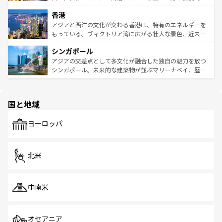
世界中の食通を魅了してやまないベトナム料理も魅力のひ
寺院や市場がいたるところに点在し、古きよき文化と現代
香港
とつ。フォーやバインミー、ベトナムコーヒーなどは、ぜ
の活気が交差している。北部ではチェンマイなどの山岳地
ひ現地で味わいたい。どの地域を訪れてもあたたかい人々
帯で自然と触れ合い、南部ではプーケットやクラビの美し
アジアと西洋の文化が交わる香港は、特有のエネルギーを
が旅行者を迎えてくれるので、きっと忘れられない旅にな
いビーチでリゾート気分を楽しむことができる。タイ料理
もっている。ヴィクトリア湾に広がる壮大な景色、近未来
るはずだ。 なお、新着のベトナム情報は
コンテンツ一覧
を
は世界的に有名で、屋台から高級レストランまで味覚を刺
的なアートスポット、そして歴史と現代が融合した町並
参照してほしい。
シンガポール
激する。気候は一年中温暖で、どの季節にも異なる楽しみ
み、どこを訪れても感動するはず。観光スポットが密集し
が待っている。親しみやすいタイの人々、仏教を中心とし
ており、効率よく見どころを回れるのも魅力。息をのむよ
アジアの交差点として多文化が融合した独自の魅力を放つ
た文化、そして多様な観光資源が、訪れる旅人を魅了し続
うな絶景から文化的な体験まで、香港を存分に楽しみ尽く
シンガポール。未来的な建築物が並ぶマリーナベイ、歴史
ける。 なお、新着のタイ情報は
コンテンツ一覧
を参照して
そう。 なお、新着の香港情報は
コンテンツ一覧
を参照して
と伝統を感じられるエスニックタウン、多数の緑豊かな公
ほしい。
ほしい。
園や自然保護区など、自然が調和した近代的な景観と文化
の多様性あふれるカラフルな町は、どこを歩いても新しい
国と地域
発見がある。さらに、治安のよさや充実した公共交通機関
も、旅行者にとっては魅力的なポイント。グルメも豊富
で、ホーカーズは地元の風情を楽しめる外せないスポット
ヨーロッパ
だ。訪れる人を飽きさせないシンガポールで、多様な魅力
を体感しよう。 なお、新着のシンガポール情報は
コンテン
ツ一覧
を参照してほしい。
北米
中南米
オセアニア