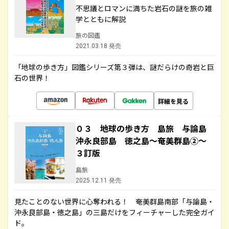
不思議とロマンに満ちた岩石の謎を旅の雑
学とともに解説
旅の図鑑
2021.03.18 発売
「地球の歩き方」図鑑シリーズ第３弾は、謎だらけの奇岩と巨
石の世界！
詳細を見る
０３ 地球の歩き方 島旅 与論島
沖永良部島 徳之島～奄美群島②～
３訂版
島旅
2025.12.11 発売
見たことのない世界に心奪われる！ 奄美群島南部「与論島・
沖永良部島・徳之島」の三島だけをフィーチャーした完全ガイ
ド。