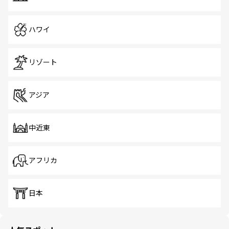
ハワイ
リゾート
アジア
中近東
アフリカ
日本