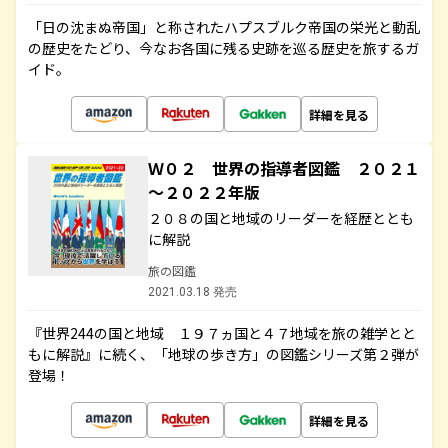
「日の沈まぬ帝国」と称されたハプスブルク帝国の栄光と動乱
の歴史をたどり、今なお各国に残る史跡を巡る歴史を旅するガ
イド。
詳細を見る
Ｗ０２ 世界の指導者図鑑 ２０２１
～２０２２年版
２０８の国と地域のリーダーを経歴ととも
に解説
旅の図鑑
2021.03.18 発売
『世界244の国と地域 １９７ヵ国と４７地域を旅の雑学とと
もに解説』に続く、「地球の歩き方」の図鑑シリーズ第２弾が
登場！
詳細を見る