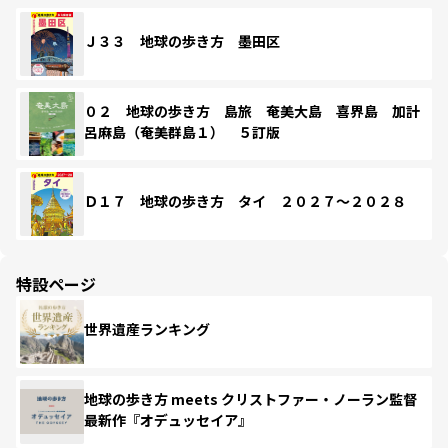
Ｊ３３ 地球の歩き方 墨田区
０２ 地球の歩き方 島旅 奄美大島 喜界島 加計
呂麻島（奄美群島１） ５訂版
Ｄ１７ 地球の歩き方 タイ ２０２７～２０２８
特設ページ
世界遺産ランキング
地球の歩き方 meets クリストファー・ノーラン監督
最新作『オデュッセイア』