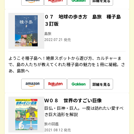
詳細を見る
０７ 地球の歩き方 島旅 種子島
３訂版
島旅
2022.07.21 発売
ようこそ種子島へ！絶景スポットから遊び方、カルチャーま
で、島の人たちが教えてくれた種子島の魅力を１冊に凝縮。さ
あ、島旅へ
詳細を見る
Ｗ０８ 世界のすごい巨像
巨仏・巨神・巨人。一度は訪れたい愛すべ
き巨大造形を解説
旅の図鑑
2021.08.12 発売