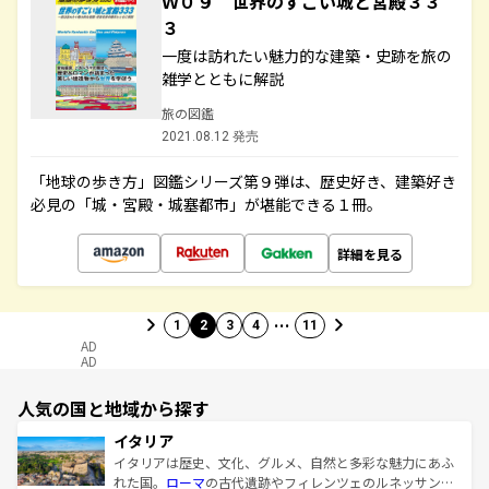
Ｗ０９ 世界のすごい城と宮殿３３
３
一度は訪れたい魅力的な建築・史跡を旅の
雑学とともに解説
旅の図鑑
2021.08.12 発売
「地球の歩き方」図鑑シリーズ第９弾は、歴史好き、建築好き
必見の「城・宮殿・城塞都市」が堪能できる１冊。
詳細を見る
…
1
2
3
4
11
AD
AD
人気の国と地域から探す
イタリア
イタリアは歴史、文化、グルメ、自然と多彩な魅力にあふ
れた国。
ローマ
の古代遺跡やフィレンツェのルネッサンス