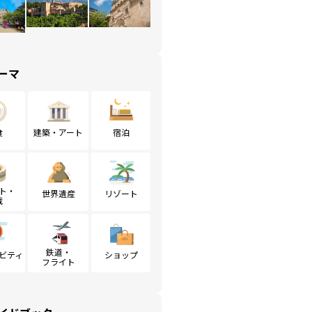
ーマ
食
建築・アート
宿泊
ト・
世界遺産
リゾート
戦
鉄道・
ビティ
ショップ
フライト