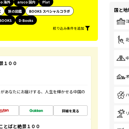
co 海外
aruco 国内
Plat
国と地
代
旅の図鑑
BOOKS スペシャルコラボ
BOOKS
D-Books
絞り込み条件を追加
景１００
」があなたにお届けする、人生を輝かせる中国の
詳細を見る
ことばと絶景１００