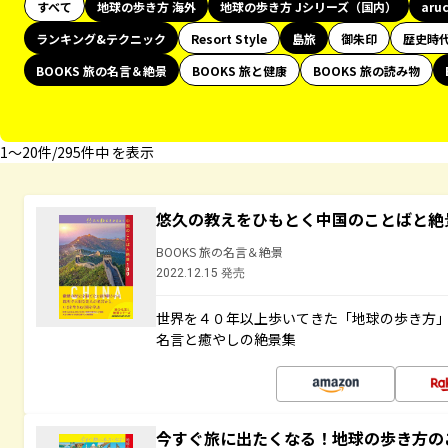
すべて
地球の歩き方 海外
地球の歩き方 Jシリーズ（国内）
aru
ランキング&テクニック
Resort Style
島旅
御朱印
歴史時
BOOKS 旅の名言＆絶景
BOOKS 旅と健康
BOOKS 旅の読み物
1〜20件/295件中 を表示
悠久の教えをひもとく中国のことばと絶
BOOKS 旅の名言＆絶景
2022.12.15 発売
世界を４０年以上歩いてきた「地球の歩き方
名言と癒やしの絶景集
今すぐ旅に出たくなる！地球の歩き方の