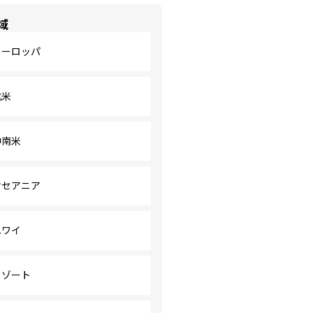
域
ヨーロッパ
北米
中南米
オセアニア
ハワイ
リゾート