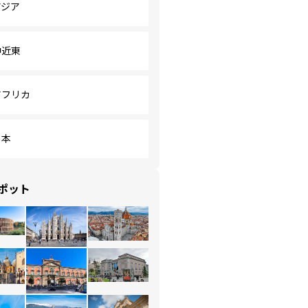
アジア
中近東
アフリカ
日本
ポット