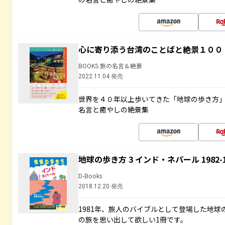
心に寄り添う台湾のことばと絶景１００
BOOKS 旅の名言＆絶景
2022.11.04 発売
世界を４０年以上歩いてきた「地球の歩き方
名言と癒やしの絶景集
地球の歩き方 3 インド・ネパール 1982
D-Books
2018.12.20 発売
1981年、旅人のバイブルとして登場した地
の旅を思い出して欲しい1冊です。