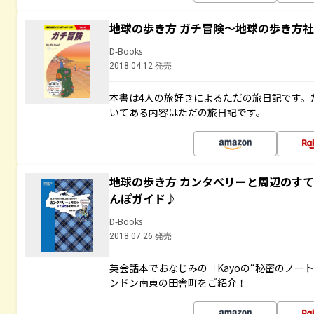
地球の歩き方 ガチ冒険～地球の歩き方
D-Books
2018.04.12 発売
本書は4人の旅好きによるただの旅日記です。
いてある内容はただの旅日記です。
地球の歩き方 カンタベリーと周辺のす
んぽガイド♪
D-Books
2018.07.26 発売
英会話本でおなじみの「Kayoの“秘密のノー
ンドン南東の田舎町をご紹介！