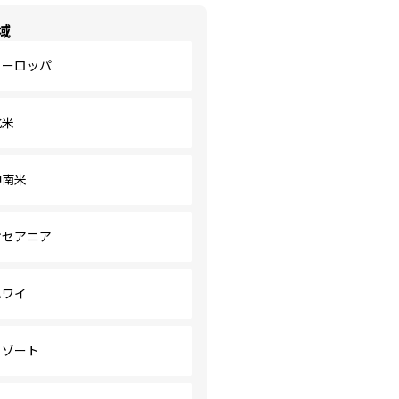
域
ヨーロッパ
北米
中南米
オセアニア
ハワイ
リゾート