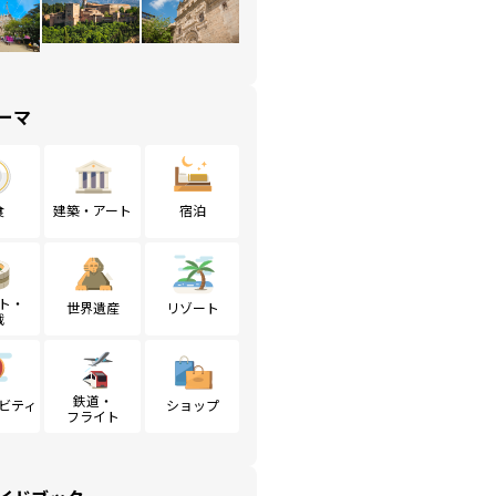
ーマ
食
建築・アート
宿泊
ト・
世界遺産
リゾート
戦
鉄道・
ビティ
ショップ
フライト