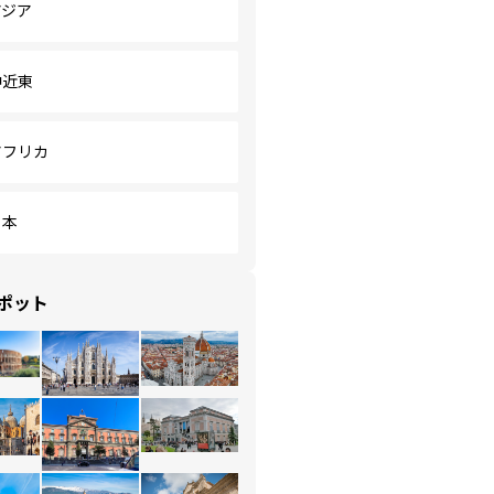
アジア
中近東
アフリカ
日本
ポット