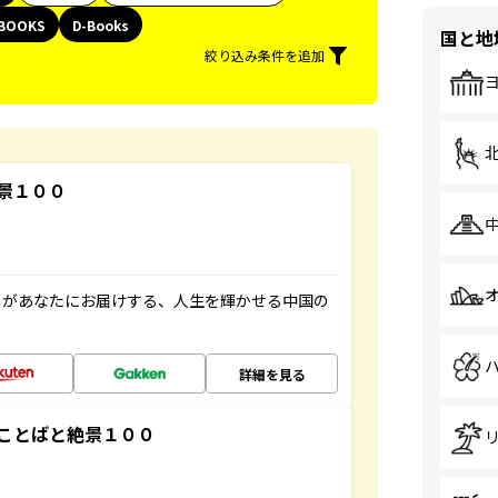
BOOKS
D-Books
国と地
絞り込み条件を追加
景１００
」があなたにお届けする、人生を輝かせる中国の
詳細を見る
ことばと絶景１００