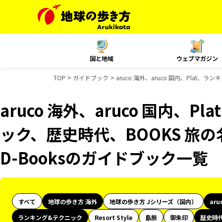
国と地域
ウェブマガジン
TOP
ガイドブック
aruco 海外、aruco 国内、Plat
aruco 海外、aruco 国内、
ック、歴史時代、BOOKS 旅の
D-Booksのガイドブック一覧
すべて
地球の歩き方 海外
地球の歩き方 Jシリーズ（国内）
aru
ランキング&テクニック
Resort Style
島旅
御朱印
歴史時