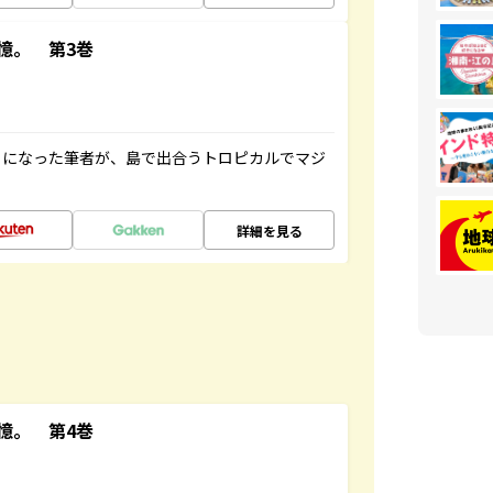
憶。 第3巻
とになった筆者が、島で出合うトロピカルでマジ
詳細を見る
憶。 第4巻