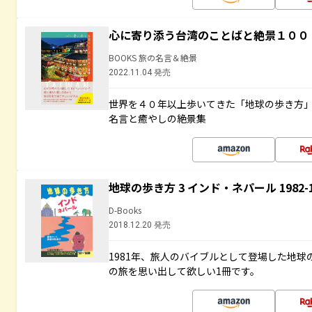
心に寄り添う台湾のことばと絶景１００
BOOKS 旅の名言＆絶景
2022.11.04 発売
世界を４０年以上歩いてきた「地球の歩き方
名言と癒やしの絶景集
地球の歩き方 3 インド・ネパール 1982
D-Books
2018.12.20 発売
1981年、旅人のバイブルとして登場した地
の旅を思い出して欲しい1冊です。