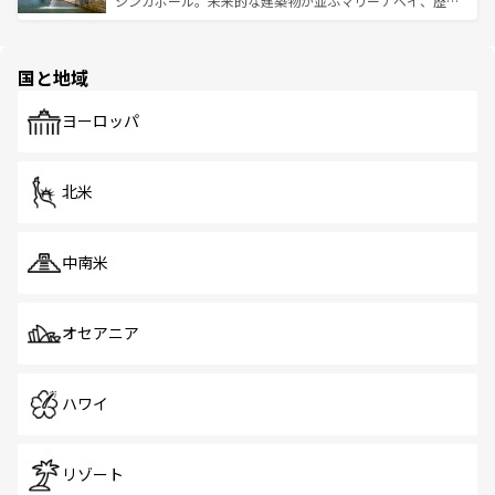
シンガポール。未来的な建築物が並ぶマリーナベイ、歴史
ける。 なお、新着のタイ情報は
コンテンツ一覧
を参照して
そう。 なお、新着の香港情報は
コンテンツ一覧
を参照して
と伝統を感じられるエスニックタウン、多数の緑豊かな公
ほしい。
ほしい。
園や自然保護区など、自然が調和した近代的な景観と文化
の多様性あふれるカラフルな町は、どこを歩いても新しい
国と地域
発見がある。さらに、治安のよさや充実した公共交通機関
も、旅行者にとっては魅力的なポイント。グルメも豊富
で、ホーカーズは地元の風情を楽しめる外せないスポット
ヨーロッパ
だ。訪れる人を飽きさせないシンガポールで、多様な魅力
を体感しよう。 なお、新着のシンガポール情報は
コンテン
ツ一覧
を参照してほしい。
北米
中南米
オセアニア
ハワイ
リゾート