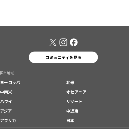
コミュニティを見る
国と地域
ヨーロッパ
北米
中南米
オセアニア
ハワイ
リゾート
アジア
中近東
アフリカ
日本