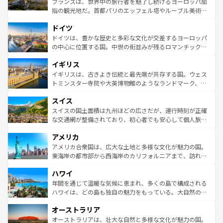
フランスは、世界中の旅行者を魅了し続けるヨーロッパ屈
アートに溢れた街角から、地方では古代ローマ遺跡や中世
指の観光地だ。首都パリのエッフェル塔やルーブル美術館
の城塞都市、穏やかなビーチリゾートまで多彩な表情を見
といった象徴的なスポットから、田舎町の古風な美しさま
せる。地方によって風土や気候が異なるスペインはその個
ドイツ
で、幅広い魅力が詰まっている。華麗な宮殿、歴史的な大
性で訪れる人を魅了する。 なお、新着のスペイン情報は
コ
聖堂、美しいビーチ、そして豊かな自然が、訪れる者を心
ドイツは、豊かな歴史と多彩な文化が交差するヨーロッパ
ンテンツ一覧
を参照してほしい。
から魅了する。また、フランスは美食の国としても知ら
の中心に位置する国。中世の街並みが残るロマンチック街
れ、フランス料理はユネスコ無形文化遺産にも登録されて
道から、未来を先取りするようなモダンな都市まで多様な
イギリス
いる。シャンパンの発祥地であるランス、プロヴァンスの
顔を持つこの国は、どこを歩いても飽きることがない。ベ
香り高いラベンダー畑など、多彩な楽しみ方が可能だ。さ
ルリンの文化的活気、バイエルン州のアルプスの絶景、そ
イギリスは、古きよき伝統と最先端が共存する国。ウェス
らに、パリ以外の地域にも魅力が溢れており、どの街角に
してライン川沿いのワイン畑といった風景は必見。ビール
トミンスター寺院や大英博物館のようなランドマーク、歴
も豊かな歴史と文化が息づいている。パリ以外の個性あふ
とソーセージを味わいながら地元の人と過ごす楽しい時間
史ある大学都市、美しい丘陵地帯や牧歌的な風景など、エ
れる地方に足を運ぶとそれぞれで全く異なる文化を体験で
スイス
は、お酒好きな人にはぜひ体験してほしい。 なお、新着の
リアごとに異なる魅力がある。また、優雅なアフタヌーン
きるだろう。 なお、新着のフランス情報は
コンテンツ一覧
ドイツ情報は
コンテンツ一覧
を参照してほしい。
ティー、ビール好きにはたまらない英国パブ、サッカー観
スイスの国土面積は九州ほどの広さだが、運行時刻が正確
を参照してほしい。
戦など、本場だからこそできる体験も豊富。イギリスを旅
な交通網が整備されており、初心者でも安心して個人旅行
して楽しみつくそう。 なお、新着のイギリス情報は
コンテ
を楽しめる。日本同様に時刻表どおりの旅が可能だ。中世
アメリカ
ンツ一覧
を参照してほしい。
の建物がそのまま残る町や、スイスならではのユニークな
博物館もあり、アルプス観光だけでなく町歩きも満喫する
アメリカ合衆国は、広大な土地と多様な文化が魅力の国。
ことができる。国民の所得が高いため物価も高いが、旅行
東海岸の都市部から西海岸のカリフォルニアまで、訪れる
者向けの交通パス提供のサービスもあり、うまく活用すれ
場所ごとに異なる風景と体験が待っている。ニューヨーク
ハワイ
ば市内交通費無料で観光を楽しむこともできる。 なお、新
のような巨大都市は、観光、ショッピング、エンターテイ
着のスイス情報は
コンテンツ一覧
を参照してほしい。
ンメントが詰まった刺激的なスポットだ。一方、アメリカ
年間を通じて温暖な気候に恵まれ、多くの島で構成される
西部には大自然が広がり、グランドキャニオンやイエロー
ハワイは、どの島も独自の魅力をもっている。大自然の神
ストーン国立公園といった絶景が堪能できる。さらに、南
秘を感じたいなら、火山が生み出した壮大な景観を誇るハ
オーストラリア
部のニューオーリンズでは、音楽と美食が融合した独特の
ワイ島は見逃せない。また、定番の観光地といえばオアフ
文化が魅力。旅行者はアメリカの各地域で異なる魅力を楽
島だが、静かな自然を求めるならマウイ島やカウアイ島が
オーストラリアは、壮大な自然と多様な文化が魅力の国。