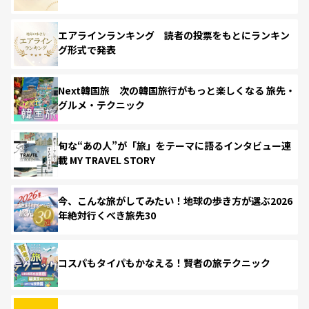
エアラインランキング 読者の投票をもとにランキン
グ形式で発表
Next韓国旅 次の韓国旅行がもっと楽しくなる 旅先・
グルメ・テクニック
旬な“あの人”が「旅」をテーマに語るインタビュー連
載 MY TRAVEL STORY
今、こんな旅がしてみたい！地球の歩き方が選ぶ2026
年絶対行くべき旅先30
コスパもタイパもかなえる！賢者の旅テクニック