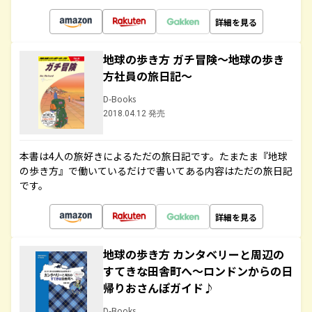
詳細を見る
地球の歩き方 ガチ冒険～地球の歩き
方社員の旅日記～
D-Books
2018.04.12 発売
本書は4人の旅好きによるただの旅日記です。たまたま『地球
の歩き方』で働いているだけで書いてある内容はただの旅日記
です。
詳細を見る
地球の歩き方 カンタベリーと周辺の
すてきな田舎町へ～ロンドンからの日
帰りおさんぽガイド♪
D-Books