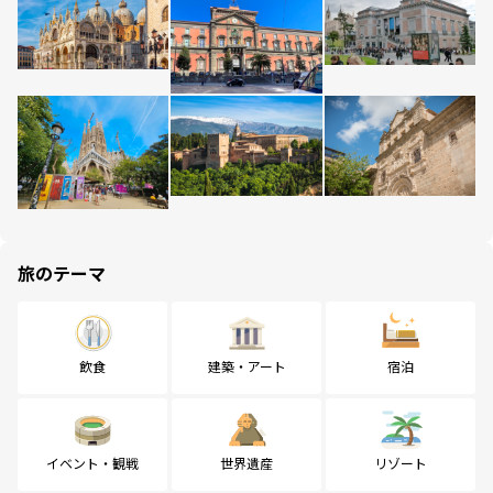
旅のテーマ
飲食
建築・アート
宿泊
イベント・観戦
世界遺産
リゾート