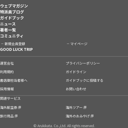
ウェブマガジン
特派員ブログ
ガイドブック
ニュース
著者一覧
コミュニティ
新規会員登録
マイページ
GOOD LUCK TRIP
運営会社
プライバシーポリシー
利用規約
ガイドライン
書店御担当者様へ
ガイドブックに投稿する
採用情報
お問い合わせ
関連サービス
海外航空券
海外ツアー
旅行用品
海外のおみやげ
© Arukikata. Co.,Ltd. All rights reserved.