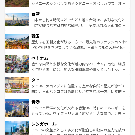
しみながら、その多様性と豊かな歴史を感じることができ
おすすめ。エメラルドグリーンに輝く海をはじめ、豊かな
シドニーのシンボルであるシドニー・オペラハウス、オー
るだろう。車でのロードトリップや列車の旅も、アメリカ
文化や歴史が息づいている。「アロハスピリット」と呼ば
ストラリア東海岸北部に広がる大サンゴ礁地帯グレートバ
ならではの贅沢な旅のスタイルだ。 なお、新着のアメリカ
台湾
れるおもてなしの心で訪れる人々を迎えてくれるハワイの
リアリーフや大陸中央部にそびえるウルル（エアーズロッ
情報は
コンテンツ一覧
を参照してほしい。
人々、おいしいローカルフードやハワイアンミュージッ
ク）、タスマニアの美しい原生林やケアンズの熱帯雨林な
日本から約４時間ほどでたどり着く台湾は、多彩な文化と
ク、伝統的なフラダンスなど、すべてがハワイの魅力を彩
ど、見どころがたくさん。また、カフェやワイン、オージ
自然が織りなす魅力的な観光地。活気あふれる大都市の台
っている。訪れるたびに新しい発見と感動が待っているハ
ービーフなどの食文化も豊かで、美味しいものであふれて
北やノスタルジックな町並みが人気な九份（ジォウフェ
ワイを、存分に味わってほしい。 なお、新着のハワイ情報
韓国
いる。アクティビティも充実しており、サーフィンやダイ
ン）、静ひつな山岳地帯である台湾東部など、都市の喧騒
は
コンテンツ一覧
を参照してほしい。
ビング、ハイキングなど、アウトドア好きにはたまらな
と山間の静けさが共存しており、訪れる人に新しい発見と
歴史ある王朝文化が残る一方で、最先端のファッションやK
い。オーストラリアの多彩な魅力を存分に味わいつくそ
驚きをもたらしてくれる。また、奥深い台湾の食文化も魅
-POPで世界を席巻している韓国。首都ソウルの宮殿や伝統
う。 なお、新着のオーストラリア情報は
コンテンツ一覧
を
力で、夜市などの屋台グルメから高級料理、ヘルシーで美
家屋が並ぶエリアでは韓国の歴史と文化に浸ることがで
参照してほしい。
ベトナム
容にもいいと評判のスイーツなど、バラエティ豊かな料理
き、地方に足を延ばせば四季折々の自然美を楽しむことが
が味わえる。 なお、新着の台湾情報は
コンテンツ一覧
を参
できる。そして、キムチや焼肉、絶品のストリートフード
豊かな自然と多様な文化が魅力的なベトナム。南北に細長
照してほしい。
まで、さまざまな韓国料理が待っている。夜には、韓国な
く伸びる国土には、広大な田園風景や青々とした山々、世
らではのナイトライフも堪能できる。あたたかいホスピタ
界遺産に登録された壮大な自然景観が点在し、都市部では
タイ
リティに包まれながら、韓国の多彩な魅力を心ゆくまで味
急速な発展と共に伝統が息づく。ハノイの古い町並みやホ
わってみてほしい。 なお、新着の韓国情報は
コンテンツ一
ーチミン市のフランス統治時代の建物も、独特の雰囲気を
タイは、東南アジアに位置する豊かな自然と歴史が息づく
覧
を参照してほしい。
醸し出している。また、バラエティの豊かさとおいしさで
国だ。首都バンコクは高層ビルが立ち並ぶ一方、伝統的な
世界中の食通を魅了してやまないベトナム料理も魅力のひ
寺院や市場がいたるところに点在し、古きよき文化と現代
香港
とつ。フォーやバインミー、ベトナムコーヒーなどは、ぜ
の活気が交差している。北部ではチェンマイなどの山岳地
ひ現地で味わいたい。どの地域を訪れてもあたたかい人々
帯で自然と触れ合い、南部ではプーケットやクラビの美し
アジアと西洋の文化が交わる香港は、特有のエネルギーを
が旅行者を迎えてくれるので、きっと忘れられない旅にな
いビーチでリゾート気分を楽しむことができる。タイ料理
もっている。ヴィクトリア湾に広がる壮大な景色、近未来
るはずだ。 なお、新着のベトナム情報は
コンテンツ一覧
を
は世界的に有名で、屋台から高級レストランまで味覚を刺
的なアートスポット、そして歴史と現代が融合した町並
参照してほしい。
シンガポール
激する。気候は一年中温暖で、どの季節にも異なる楽しみ
み、どこを訪れても感動するはず。観光スポットが密集し
が待っている。親しみやすいタイの人々、仏教を中心とし
ており、効率よく見どころを回れるのも魅力。息をのむよ
アジアの交差点として多文化が融合した独自の魅力を放つ
た文化、そして多様な観光資源が、訪れる旅人を魅了し続
うな絶景から文化的な体験まで、香港を存分に楽しみ尽く