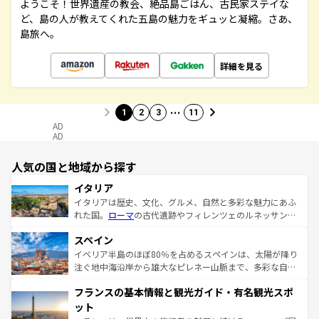
ようこそ！世界遺産の教会、絶品島ごはん、古民家ステイな
ど、島の人が教えてくれた五島の魅力をギュッと凝縮。さあ、
島旅へ。
詳細を見る
…
1
2
3
11
AD
AD
人気の国と地域から探す
イタリア
イタリアは歴史、文化、グルメ、自然と多彩な魅力にあふ
れた国。
ローマ
の古代遺跡やフィレンツェのルネッサンス
美術、ヴェネツィアの運河など、歴史あるスポットはもち
スペイン
ろん、トスカーナの美しい田園風景やアマルフィ海岸の絶
景など、自然景観も見逃せない。観光の合間には、本場の
イベリア半島のほぼ80％を占めるスペインは、太陽が降り
ピザやパスタなど、絶品のイタリア料理を堪能することも
注ぐ地中海沿岸から雄大なピレネー山脈まで、多彩な自然
できる。朝目覚めてから夜眠るまで、すべての瞬間を楽し
と文化が詰まったヨーロッパ屈指の旅行先だ。多様な地域
フランスの基本情報と観光ガイド・有名観光スポ
ませてくれるイタリアで、忘れられない旅をしてみよう！
文化が根付くこの国では、情熱的なフラメンコ、熱気あふ
なお、新着のイタリア情報は
コンテンツ一覧
を参照してほ
れる闘牛、そして美味しいタパスが生活の一部となってい
ット
しい。
る。首都マドリードの洗練された雰囲気や、バルセロナの