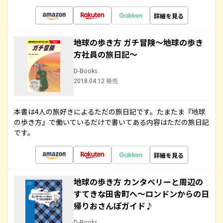
詳細を見る
地球の歩き方 ガチ冒険～地球の歩き
方社員の旅日記～
D-Books
2018.04.12 発売
本書は4人の旅好きによるただの旅日記です。たまたま『地球
の歩き方』で働いているだけで書いてある内容はただの旅日記
です。
詳細を見る
地球の歩き方 カンタベリーと周辺の
すてきな田舎町へ～ロンドンからの日
帰りおさんぽガイド♪
D-Books