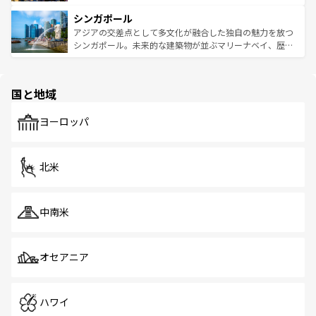
るはずだ。 なお、新着のベトナム情報は
コンテンツ一覧
を
は世界的に有名で、屋台から高級レストランまで味覚を刺
的なアートスポット、そして歴史と現代が融合した町並
参照してほしい。
シンガポール
激する。気候は一年中温暖で、どの季節にも異なる楽しみ
み、どこを訪れても感動するはず。観光スポットが密集し
が待っている。親しみやすいタイの人々、仏教を中心とし
ており、効率よく見どころを回れるのも魅力。息をのむよ
アジアの交差点として多文化が融合した独自の魅力を放つ
た文化、そして多様な観光資源が、訪れる旅人を魅了し続
うな絶景から文化的な体験まで、香港を存分に楽しみ尽く
シンガポール。未来的な建築物が並ぶマリーナベイ、歴史
ける。 なお、新着のタイ情報は
コンテンツ一覧
を参照して
そう。 なお、新着の香港情報は
コンテンツ一覧
を参照して
と伝統を感じられるエスニックタウン、多数の緑豊かな公
ほしい。
ほしい。
園や自然保護区など、自然が調和した近代的な景観と文化
の多様性あふれるカラフルな町は、どこを歩いても新しい
国と地域
発見がある。さらに、治安のよさや充実した公共交通機関
も、旅行者にとっては魅力的なポイント。グルメも豊富
で、ホーカーズは地元の風情を楽しめる外せないスポット
ヨーロッパ
だ。訪れる人を飽きさせないシンガポールで、多様な魅力
を体感しよう。 なお、新着のシンガポール情報は
コンテン
ツ一覧
を参照してほしい。
北米
中南米
オセアニア
ハワイ