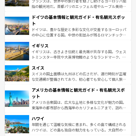
フランスは、世界中の旅行者を魅了し続けるヨーロッパ屈
アートに溢れた街角から、地方では古代ローマ遺跡や中世
指の観光地だ。首都パリのエッフェル塔やルーブル美術館
の城塞都市、穏やかなビーチリゾートまで多彩な表情を見
といった象徴的なスポットから、田舎町の古風な美しさま
せる。地方によって風土や気候が異なるスペインはその個
ドイツの基本情報と観光ガイド・有名観光スポッ
で、幅広い魅力が詰まっている。華麗な宮殿、歴史的な大
性で訪れる人を魅了する。 なお、新着のスペイン情報は
コ
聖堂、美しいビーチ、そして豊かな自然が、訪れる者を心
ト
ンテンツ一覧
を参照してほしい。
から魅了する。また、フランスは美食の国としても知ら
ドイツは、豊かな歴史と多彩な文化が交差するヨーロッパ
れ、フランス料理はユネスコ無形文化遺産にも登録されて
の中心に位置する国。中世の街並みが残るロマンチック街
いる。シャンパンの発祥地であるランス、プロヴァンスの
道から、未来を先取りするようなモダンな都市まで多様な
香り高いラベンダー畑など、多彩な楽しみ方が可能だ。さ
イギリス
顔を持つこの国は、どこを歩いても飽きることがない。ベ
らに、パリ以外の地域にも魅力が溢れており、どの街角に
ルリンの文化的活気、バイエルン州のアルプスの絶景、そ
イギリスは、古きよき伝統と最先端が共存する国。ウェス
も豊かな歴史と文化が息づいている。パリ以外の個性あふ
してライン川沿いのワイン畑といった風景は必見。ビール
トミンスター寺院や大英博物館のようなランドマーク、歴
れる地方に足を運ぶとそれぞれで全く異なる文化を体験で
とソーセージを味わいながら地元の人と過ごす楽しい時間
史ある大学都市、美しい丘陵地帯や牧歌的な風景など、エ
きるだろう。 なお、新着のフランス情報は
コンテンツ一覧
スイス
は、お酒好きな人にはぜひ体験してほしい。 なお、新着の
リアごとに異なる魅力がある。また、優雅なアフタヌーン
を参照してほしい。
ドイツ情報は
コンテンツ一覧
を参照してほしい。
ティー、ビール好きにはたまらない英国パブ、サッカー観
スイスの国土面積は九州ほどの広さだが、運行時刻が正確
戦など、本場だからこそできる体験も豊富。イギリスを旅
な交通網が整備されており、初心者でも安心して個人旅行
して楽しみつくそう。 なお、新着のイギリス情報は
コンテ
を楽しめる。日本同様に時刻表どおりの旅が可能だ。中世
アメリカの基本情報と観光ガイド・有名観光スポ
ンツ一覧
を参照してほしい。
の建物がそのまま残る町や、スイスならではのユニークな
博物館もあり、アルプス観光だけでなく町歩きも満喫する
ット
ことができる。国民の所得が高いため物価も高いが、旅行
アメリカ合衆国は、広大な土地と多様な文化が魅力の国。
者向けの交通パス提供のサービスもあり、うまく活用すれ
東海岸の都市部から西海岸のカリフォルニアまで、訪れる
ば市内交通費無料で観光を楽しむこともできる。 なお、新
場所ごとに異なる風景と体験が待っている。ニューヨーク
着のスイス情報は
コンテンツ一覧
を参照してほしい。
ハワイ
のような巨大都市は、観光、ショッピング、エンターテイ
ンメントが詰まった刺激的なスポットだ。一方、アメリカ
年間を通じて温暖な気候に恵まれ、多くの島で構成される
西部には大自然が広がり、グランドキャニオンやイエロー
ハワイは、どの島も独自の魅力をもっている。大自然の神
ストーン国立公園といった絶景が堪能できる。さらに、南
秘を感じたいなら、火山が生み出した壮大な景観を誇るハ