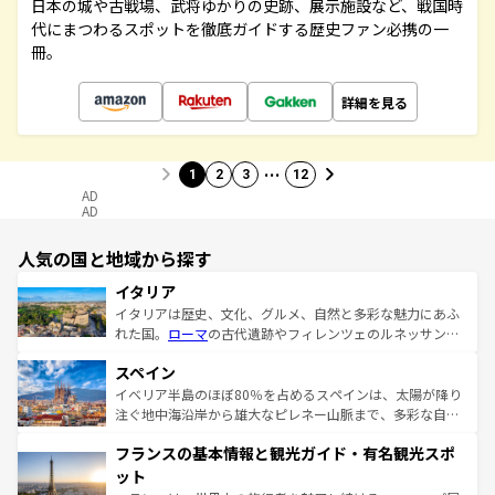
日本の城や古戦場、武将ゆかりの史跡、展示施設など、戦国時
代にまつわるスポットを徹底ガイドする歴史ファン必携の一
冊。
詳細を見る
…
1
2
3
12
AD
AD
人気の国と地域から探す
イタリア
イタリアは歴史、文化、グルメ、自然と多彩な魅力にあふ
れた国。
ローマ
の古代遺跡やフィレンツェのルネッサンス
美術、ヴェネツィアの運河など、歴史あるスポットはもち
スペイン
ろん、トスカーナの美しい田園風景やアマルフィ海岸の絶
景など、自然景観も見逃せない。観光の合間には、本場の
イベリア半島のほぼ80％を占めるスペインは、太陽が降り
ピザやパスタなど、絶品のイタリア料理を堪能することも
注ぐ地中海沿岸から雄大なピレネー山脈まで、多彩な自然
できる。朝目覚めてから夜眠るまで、すべての瞬間を楽し
と文化が詰まったヨーロッパ屈指の旅行先だ。多様な地域
フランスの基本情報と観光ガイド・有名観光スポ
ませてくれるイタリアで、忘れられない旅をしてみよう！
文化が根付くこの国では、情熱的なフラメンコ、熱気あふ
なお、新着のイタリア情報は
コンテンツ一覧
を参照してほ
れる闘牛、そして美味しいタパスが生活の一部となってい
ット
しい。
る。首都マドリードの洗練された雰囲気や、バルセロナの