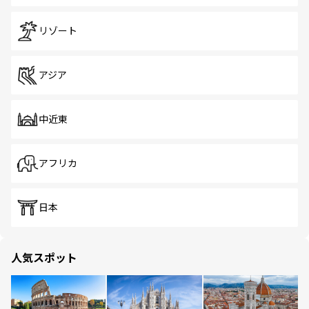
リゾート
アジア
中近東
アフリカ
日本
人気スポット