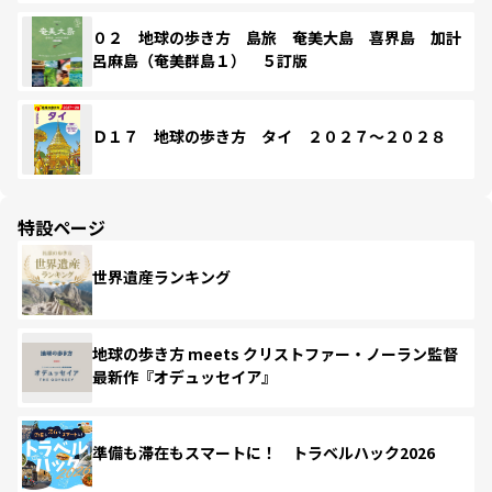
０２ 地球の歩き方 島旅 奄美大島 喜界島 加計
呂麻島（奄美群島１） ５訂版
Ｄ１７ 地球の歩き方 タイ ２０２７～２０２８
特設ページ
世界遺産ランキング
地球の歩き方 meets クリストファー・ノーラン監督
最新作『オデュッセイア』
準備も滞在もスマートに！ トラベルハック2026