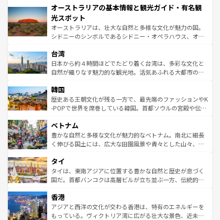
オーストラリアの基本情報と観光ガイド・有名観
部のニューオーリンズでは、音楽と美食が融合した独特の
ワイ島は見逃せない。また、定番の観光地といえばオアフ
文化が魅力。旅行者はアメリカの各地域で異なる魅力を楽
島だが、静かな自然を求めるならマウイ島やカウアイ島が
光スポット
しみながら、その多様性と豊かな歴史を感じることができ
おすすめ。エメラルドグリーンに輝く海をはじめ、豊かな
オーストラリアは、壮大な自然と多様な文化が魅力の国。
るだろう。車でのロードトリップや列車の旅も、アメリカ
文化や歴史が息づいている。「アロハスピリット」と呼ば
シドニーのシンボルであるシドニー・オペラハウス、オー
ならではの贅沢な旅のスタイルだ。 なお、新着のアメリカ
れるおもてなしの心で訪れる人々を迎えてくれるハワイの
ストラリア東海岸北部に広がる大サンゴ礁地帯グレートバ
情報は
コンテンツ一覧
を参照してほしい。
人々、おいしいローカルフードやハワイアンミュージッ
台湾
リアリーフや大陸中央部にそびえるウルル（エアーズロッ
ク、伝統的なフラダンスなど、すべてがハワイの魅力を彩
ク）、タスマニアの美しい原生林やケアンズの熱帯雨林な
日本から約４時間ほどでたどり着く台湾は、多彩な文化と
っている。訪れるたびに新しい発見と感動が待っているハ
ど、見どころがたくさん。また、カフェやワイン、オージ
自然が織りなす魅力的な観光地。活気あふれる大都市の台
ワイを、存分に味わってほしい。 なお、新着のハワイ情報
ービーフなどの食文化も豊かで、美味しいものであふれて
北やノスタルジックな町並みが人気な九份（ジォウフェ
は
コンテンツ一覧
を参照してほしい。
韓国
いる。アクティビティも充実しており、サーフィンやダイ
ン）、静ひつな山岳地帯である台湾東部など、都市の喧騒
ビング、ハイキングなど、アウトドア好きにはたまらな
と山間の静けさが共存しており、訪れる人に新しい発見と
歴史ある王朝文化が残る一方で、最先端のファッションやK
い。オーストラリアの多彩な魅力を存分に味わいつくそ
驚きをもたらしてくれる。また、奥深い台湾の食文化も魅
-POPで世界を席巻している韓国。首都ソウルの宮殿や伝統
う。 なお、新着のオーストラリア情報は
コンテンツ一覧
を
力で、夜市などの屋台グルメから高級料理、ヘルシーで美
家屋が並ぶエリアでは韓国の歴史と文化に浸ることがで
参照してほしい。
ベトナム
容にもいいと評判のスイーツなど、バラエティ豊かな料理
き、地方に足を延ばせば四季折々の自然美を楽しむことが
が味わえる。 なお、新着の台湾情報は
コンテンツ一覧
を参
できる。そして、キムチや焼肉、絶品のストリートフード
豊かな自然と多様な文化が魅力的なベトナム。南北に細長
照してほしい。
まで、さまざまな韓国料理が待っている。夜には、韓国な
く伸びる国土には、広大な田園風景や青々とした山々、世
らではのナイトライフも堪能できる。あたたかいホスピタ
界遺産に登録された壮大な自然景観が点在し、都市部では
タイ
リティに包まれながら、韓国の多彩な魅力を心ゆくまで味
急速な発展と共に伝統が息づく。ハノイの古い町並みやホ
わってみてほしい。 なお、新着の韓国情報は
コンテンツ一
ーチミン市のフランス統治時代の建物も、独特の雰囲気を
タイは、東南アジアに位置する豊かな自然と歴史が息づく
覧
を参照してほしい。
醸し出している。また、バラエティの豊かさとおいしさで
国だ。首都バンコクは高層ビルが立ち並ぶ一方、伝統的な
世界中の食通を魅了してやまないベトナム料理も魅力のひ
寺院や市場がいたるところに点在し、古きよき文化と現代
香港
とつ。フォーやバインミー、ベトナムコーヒーなどは、ぜ
の活気が交差している。北部ではチェンマイなどの山岳地
ひ現地で味わいたい。どの地域を訪れてもあたたかい人々
帯で自然と触れ合い、南部ではプーケットやクラビの美し
アジアと西洋の文化が交わる香港は、特有のエネルギーを
が旅行者を迎えてくれるので、きっと忘れられない旅にな
いビーチでリゾート気分を楽しむことができる。タイ料理
もっている。ヴィクトリア湾に広がる壮大な景色、近未来