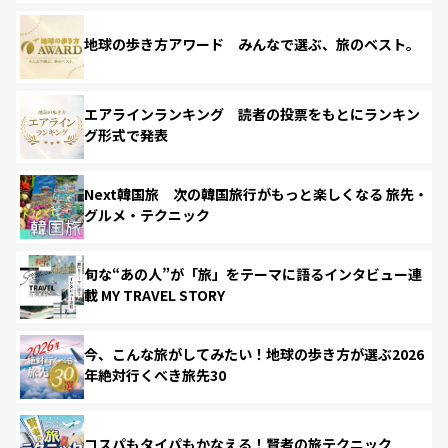
地球の歩き方アワード みんなで選ぶ、旅のベスト。
エアラインランキング 読者の投票をもとにランキン
グ形式で発表
Next韓国旅 次の韓国旅行がもっと楽しくなる 旅先・
グルメ・テクニック
旬な“あの人”が「旅」をテーマに語るインタビュー連
載 MY TRAVEL STORY
今、こんな旅がしてみたい！地球の歩き方が選ぶ2026
年絶対行くべき旅先30
コスパもタイパもかなえる！賢者の旅テクニック