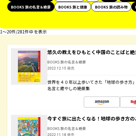
BOOKS 旅の名言＆絶景
BOOKS 旅と健康
BOOKS 旅の読み物
1〜20件/281件中 を表示
悠久の教えをひもとく中国のことばと絶
BOOKS 旅の名言＆絶景
2022.12.15 発売
世界を４０年以上歩いてきた「地球の歩き方
名言と癒やしの絶景集
今すぐ旅に出たくなる！地球の歩き方の
BOOKS 旅の名言＆絶景
2022.11.18 発売