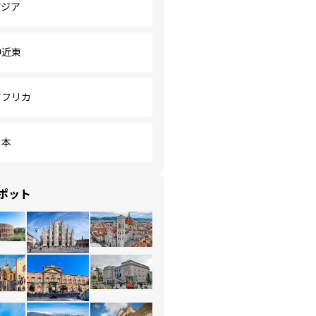
アジア
中近東
アフリカ
日本
ポット