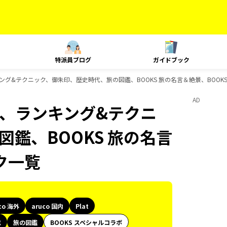
特派員ブログ
ガイドブック
t、ランキング&テクニック、御朱印、歴史時代、旅の図鑑、BOOKS 旅の名言＆絶景、BOO
AD
Plat、ランキング&テクニ
鑑、BOOKS 旅の名言
ク一覧
co 海外
aruco 国内
Plat
代
旅の図鑑
BOOKS スペシャルコラボ