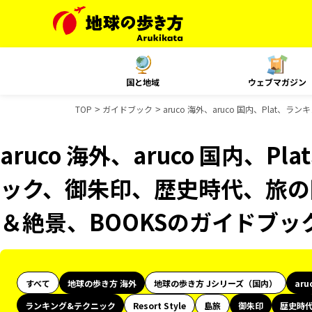
国と地域
ウェブマガジン
TOP
ガイドブック
aruco 海外、aruco 国内、Pla
aruco 海外、aruco 国内、
ック、御朱印、歴史時代、旅の図
＆絶景、BOOKSのガイドブッ
すべて
地球の歩き方 海外
地球の歩き方 Jシリーズ（国内）
aru
ランキング&テクニック
Resort Style
島旅
御朱印
歴史時