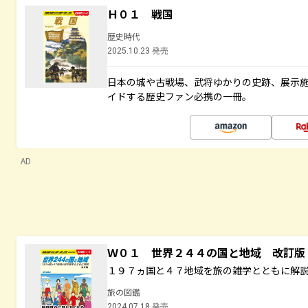
Ｈ０１ 戦国
歴史時代
2025.10.23 発売
日本の城や古戦場、武将ゆかりの史跡、展示
イドする歴史ファン必携の一冊。
AD
Ｗ０１ 世界２４４の国と地域 改訂版
１９７ヵ国と４７地域を旅の雑学とともに解
旅の図鑑
2024.07.18 発売