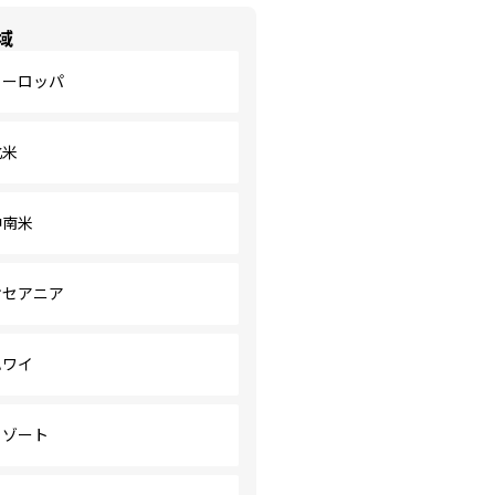
域
ヨーロッパ
北米
中南米
オセアニア
ハワイ
リゾート