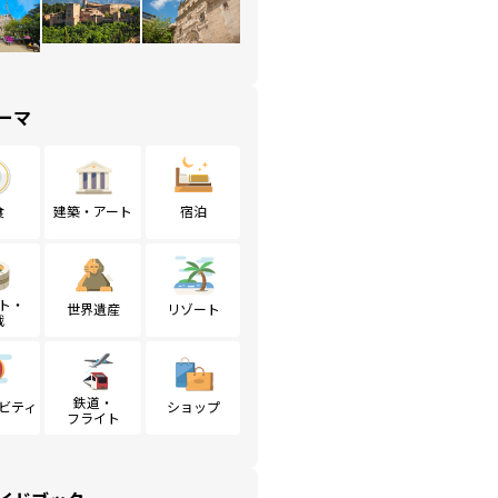
ーマ
食
建築・アート
宿泊
ト・
世界遺産
リゾート
戦
鉄道・
ビティ
ショップ
フライト