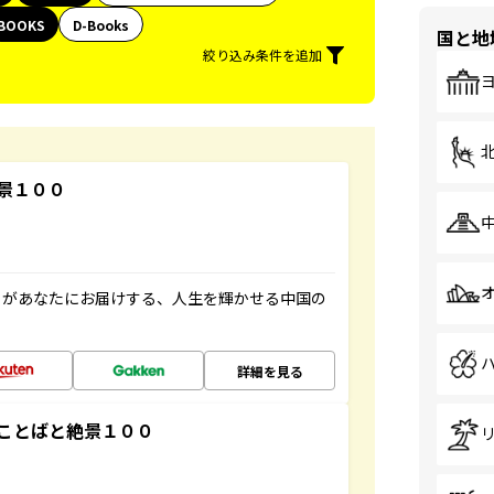
BOOKS
D-Books
国と地
絞り込み条件を追加
景１００
」があなたにお届けする、人生を輝かせる中国の
詳細を見る
ことばと絶景１００