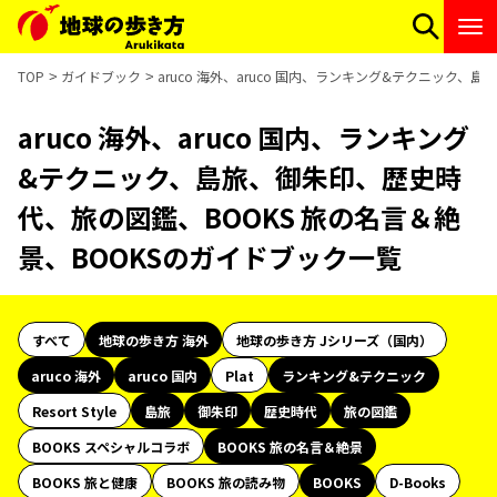
TOP
ガイドブック
aruco 海外、aruco 国内、ランキング&テクニック
aruco 海外、aruco 国内、ランキング
&テクニック、島旅、御朱印、歴史時
代、旅の図鑑、BOOKS 旅の名言＆絶
景、BOOKSのガイドブック一覧
すべて
地球の歩き方 海外
地球の歩き方 Jシリーズ（国内）
aruco 海外
aruco 国内
Plat
ランキング&テクニック
Resort Style
島旅
御朱印
歴史時代
旅の図鑑
BOOKS スペシャルコラボ
BOOKS 旅の名言＆絶景
BOOKS 旅と健康
BOOKS 旅の読み物
BOOKS
D-Books