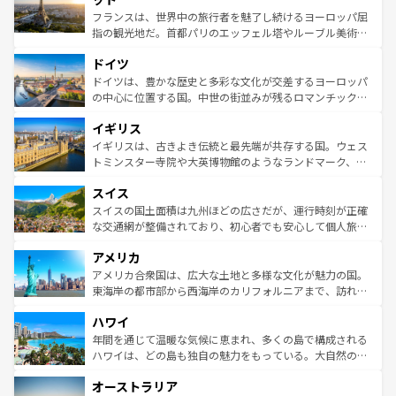
しい。
る。首都マドリードの洗練された雰囲気や、バルセロナの
フランスは、世界中の旅行者を魅了し続けるヨーロッパ屈
アートに溢れた街角から、地方では古代ローマ遺跡や中世
指の観光地だ。首都パリのエッフェル塔やルーブル美術館
の城塞都市、穏やかなビーチリゾートまで多彩な表情を見
といった象徴的なスポットから、田舎町の古風な美しさま
せる。地方によって風土や気候が異なるスペインはその個
ドイツ
で、幅広い魅力が詰まっている。華麗な宮殿、歴史的な大
性で訪れる人を魅了する。 なお、新着のスペイン情報は
コ
聖堂、美しいビーチ、そして豊かな自然が、訪れる者を心
ドイツは、豊かな歴史と多彩な文化が交差するヨーロッパ
ンテンツ一覧
を参照してほしい。
から魅了する。また、フランスは美食の国としても知ら
の中心に位置する国。中世の街並みが残るロマンチック街
れ、フランス料理はユネスコ無形文化遺産にも登録されて
道から、未来を先取りするようなモダンな都市まで多様な
イギリス
いる。シャンパンの発祥地であるランス、プロヴァンスの
顔を持つこの国は、どこを歩いても飽きることがない。ベ
香り高いラベンダー畑など、多彩な楽しみ方が可能だ。さ
ルリンの文化的活気、バイエルン州のアルプスの絶景、そ
イギリスは、古きよき伝統と最先端が共存する国。ウェス
らに、パリ以外の地域にも魅力が溢れており、どの街角に
してライン川沿いのワイン畑といった風景は必見。ビール
トミンスター寺院や大英博物館のようなランドマーク、歴
も豊かな歴史と文化が息づいている。パリ以外の個性あふ
とソーセージを味わいながら地元の人と過ごす楽しい時間
史ある大学都市、美しい丘陵地帯や牧歌的な風景など、エ
れる地方に足を運ぶとそれぞれで全く異なる文化を体験で
スイス
は、お酒好きな人にはぜひ体験してほしい。 なお、新着の
リアごとに異なる魅力がある。また、優雅なアフタヌーン
きるだろう。 なお、新着のフランス情報は
コンテンツ一覧
ドイツ情報は
コンテンツ一覧
を参照してほしい。
ティー、ビール好きにはたまらない英国パブ、サッカー観
スイスの国土面積は九州ほどの広さだが、運行時刻が正確
を参照してほしい。
戦など、本場だからこそできる体験も豊富。イギリスを旅
な交通網が整備されており、初心者でも安心して個人旅行
して楽しみつくそう。 なお、新着のイギリス情報は
コンテ
を楽しめる。日本同様に時刻表どおりの旅が可能だ。中世
アメリカ
ンツ一覧
を参照してほしい。
の建物がそのまま残る町や、スイスならではのユニークな
博物館もあり、アルプス観光だけでなく町歩きも満喫する
アメリカ合衆国は、広大な土地と多様な文化が魅力の国。
ことができる。国民の所得が高いため物価も高いが、旅行
東海岸の都市部から西海岸のカリフォルニアまで、訪れる
者向けの交通パス提供のサービスもあり、うまく活用すれ
場所ごとに異なる風景と体験が待っている。ニューヨーク
ハワイ
ば市内交通費無料で観光を楽しむこともできる。 なお、新
のような巨大都市は、観光、ショッピング、エンターテイ
着のスイス情報は
コンテンツ一覧
を参照してほしい。
ンメントが詰まった刺激的なスポットだ。一方、アメリカ
年間を通じて温暖な気候に恵まれ、多くの島で構成される
西部には大自然が広がり、グランドキャニオンやイエロー
ハワイは、どの島も独自の魅力をもっている。大自然の神
ストーン国立公園といった絶景が堪能できる。さらに、南
秘を感じたいなら、火山が生み出した壮大な景観を誇るハ
オーストラリア
部のニューオーリンズでは、音楽と美食が融合した独特の
ワイ島は見逃せない。また、定番の観光地といえばオアフ