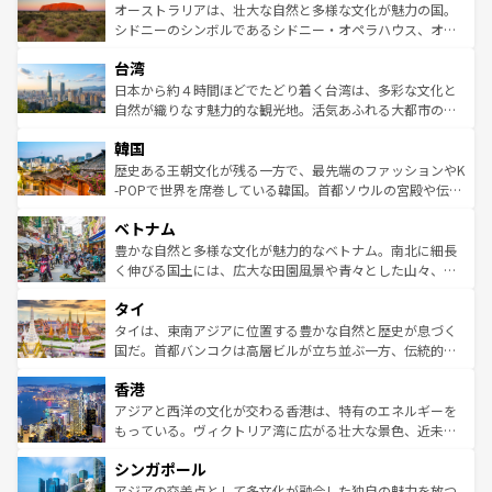
文化が魅力。旅行者はアメリカの各地域で異なる魅力を楽
島だが、静かな自然を求めるならマウイ島やカウアイ島が
オーストラリアは、壮大な自然と多様な文化が魅力の国。
しみながら、その多様性と豊かな歴史を感じることができ
おすすめ。エメラルドグリーンに輝く海をはじめ、豊かな
シドニーのシンボルであるシドニー・オペラハウス、オー
るだろう。車でのロードトリップや列車の旅も、アメリカ
文化や歴史が息づいている。「アロハスピリット」と呼ば
ストラリア東海岸北部に広がる大サンゴ礁地帯グレートバ
ならではの贅沢な旅のスタイルだ。 なお、新着のアメリカ
台湾
れるおもてなしの心で訪れる人々を迎えてくれるハワイの
リアリーフや大陸中央部にそびえるウルル（エアーズロッ
情報は
コンテンツ一覧
を参照してほしい。
人々、おいしいローカルフードやハワイアンミュージッ
ク）、タスマニアの美しい原生林やケアンズの熱帯雨林な
日本から約４時間ほどでたどり着く台湾は、多彩な文化と
ク、伝統的なフラダンスなど、すべてがハワイの魅力を彩
ど、見どころがたくさん。また、カフェやワイン、オージ
自然が織りなす魅力的な観光地。活気あふれる大都市の台
っている。訪れるたびに新しい発見と感動が待っているハ
ービーフなどの食文化も豊かで、美味しいものであふれて
北やノスタルジックな町並みが人気な九份（ジォウフェ
ワイを、存分に味わってほしい。 なお、新着のハワイ情報
韓国
いる。アクティビティも充実しており、サーフィンやダイ
ン）、静ひつな山岳地帯である台湾東部など、都市の喧騒
は
コンテンツ一覧
を参照してほしい。
ビング、ハイキングなど、アウトドア好きにはたまらな
と山間の静けさが共存しており、訪れる人に新しい発見と
歴史ある王朝文化が残る一方で、最先端のファッションやK
い。オーストラリアの多彩な魅力を存分に味わいつくそ
驚きをもたらしてくれる。また、奥深い台湾の食文化も魅
-POPで世界を席巻している韓国。首都ソウルの宮殿や伝統
う。 なお、新着のオーストラリア情報は
コンテンツ一覧
を
力で、夜市などの屋台グルメから高級料理、ヘルシーで美
家屋が並ぶエリアでは韓国の歴史と文化に浸ることがで
参照してほしい。
ベトナム
容にもいいと評判のスイーツなど、バラエティ豊かな料理
き、地方に足を延ばせば四季折々の自然美を楽しむことが
が味わえる。 なお、新着の台湾情報は
コンテンツ一覧
を参
できる。そして、キムチや焼肉、絶品のストリートフード
豊かな自然と多様な文化が魅力的なベトナム。南北に細長
照してほしい。
まで、さまざまな韓国料理が待っている。夜には、韓国な
く伸びる国土には、広大な田園風景や青々とした山々、世
らではのナイトライフも堪能できる。あたたかいホスピタ
界遺産に登録された壮大な自然景観が点在し、都市部では
タイ
リティに包まれながら、韓国の多彩な魅力を心ゆくまで味
急速な発展と共に伝統が息づく。ハノイの古い町並みやホ
わってみてほしい。 なお、新着の韓国情報は
コンテンツ一
ーチミン市のフランス統治時代の建物も、独特の雰囲気を
タイは、東南アジアに位置する豊かな自然と歴史が息づく
覧
を参照してほしい。
醸し出している。また、バラエティの豊かさとおいしさで
国だ。首都バンコクは高層ビルが立ち並ぶ一方、伝統的な
世界中の食通を魅了してやまないベトナム料理も魅力のひ
寺院や市場がいたるところに点在し、古きよき文化と現代
香港
とつ。フォーやバインミー、ベトナムコーヒーなどは、ぜ
の活気が交差している。北部ではチェンマイなどの山岳地
ひ現地で味わいたい。どの地域を訪れてもあたたかい人々
帯で自然と触れ合い、南部ではプーケットやクラビの美し
アジアと西洋の文化が交わる香港は、特有のエネルギーを
が旅行者を迎えてくれるので、きっと忘れられない旅にな
いビーチでリゾート気分を楽しむことができる。タイ料理
もっている。ヴィクトリア湾に広がる壮大な景色、近未来
るはずだ。 なお、新着のベトナム情報は
コンテンツ一覧
を
は世界的に有名で、屋台から高級レストランまで味覚を刺
的なアートスポット、そして歴史と現代が融合した町並
参照してほしい。
シンガポール
激する。気候は一年中温暖で、どの季節にも異なる楽しみ
み、どこを訪れても感動するはず。観光スポットが密集し
が待っている。親しみやすいタイの人々、仏教を中心とし
ており、効率よく見どころを回れるのも魅力。息をのむよ
アジアの交差点として多文化が融合した独自の魅力を放つ