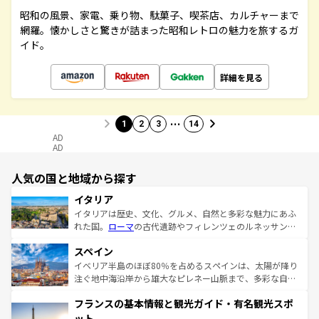
昭和の風景、家電、乗り物、駄菓子、喫茶店、カルチャーまで
網羅。懐かしさと驚きが詰まった昭和レトロの魅力を旅するガ
イド。
詳細を見る
…
1
2
3
14
AD
AD
人気の国と地域から探す
イタリア
イタリアは歴史、文化、グルメ、自然と多彩な魅力にあふ
れた国。
ローマ
の古代遺跡やフィレンツェのルネッサンス
美術、ヴェネツィアの運河など、歴史あるスポットはもち
スペイン
ろん、トスカーナの美しい田園風景やアマルフィ海岸の絶
景など、自然景観も見逃せない。観光の合間には、本場の
イベリア半島のほぼ80％を占めるスペインは、太陽が降り
ピザやパスタなど、絶品のイタリア料理を堪能することも
注ぐ地中海沿岸から雄大なピレネー山脈まで、多彩な自然
できる。朝目覚めてから夜眠るまで、すべての瞬間を楽し
と文化が詰まったヨーロッパ屈指の旅行先だ。多様な地域
フランスの基本情報と観光ガイド・有名観光スポ
ませてくれるイタリアで、忘れられない旅をしてみよう！
文化が根付くこの国では、情熱的なフラメンコ、熱気あふ
なお、新着のイタリア情報は
コンテンツ一覧
を参照してほ
れる闘牛、そして美味しいタパスが生活の一部となってい
ット