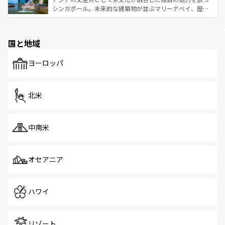
た文化、そして多様な観光資源が、訪れる旅人を魅了し続
うな絶景から文化的な体験まで、香港を存分に楽しみ尽く
シンガポール。未来的な建築物が並ぶマリーナベイ、歴史
ける。 なお、新着のタイ情報は
コンテンツ一覧
を参照して
そう。 なお、新着の香港情報は
コンテンツ一覧
を参照して
と伝統を感じられるエスニックタウン、多数の緑豊かな公
ほしい。
ほしい。
園や自然保護区など、自然が調和した近代的な景観と文化
の多様性あふれるカラフルな町は、どこを歩いても新しい
国と地域
発見がある。さらに、治安のよさや充実した公共交通機関
も、旅行者にとっては魅力的なポイント。グルメも豊富
で、ホーカーズは地元の風情を楽しめる外せないスポット
ヨーロッパ
だ。訪れる人を飽きさせないシンガポールで、多様な魅力
を体感しよう。 なお、新着のシンガポール情報は
コンテン
ツ一覧
を参照してほしい。
北米
中南米
オセアニア
ハワイ
リゾート