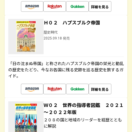
詳細を見る
Ｈ０２ ハプスブルク帝国
歴史時代
2025.09.18 発売
「日の沈まぬ帝国」と称されたハプスブルク帝国の栄光と動乱
の歴史をたどり、今なお各国に残る史跡を巡る歴史を旅するガ
イド。
詳細を見る
Ｗ０２ 世界の指導者図鑑 ２０２１
～２０２２年版
２０８の国と地域のリーダーを経歴ととも
に解説