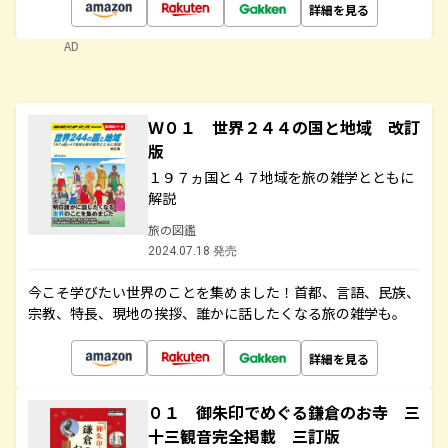
詳細を見る
AD
Ｗ０１ 世界２４４の国と地域 改訂
版
１９７ヵ国と４７地域を旅の雑学とともに
解説
旅の図鑑
2024.07.18 発売
今こそ学びたい世界のことを集めました！首都、言語、民族、
宗教、特長、現地の挨拶、誰かに話したくなる旅の雑学も。
詳細を見る
０１ 御朱印でめぐる鎌倉のお寺 三
十三観音完全掲載 三訂版