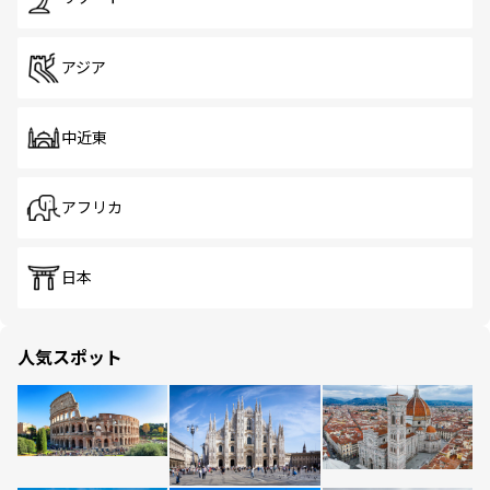
アジア
中近東
アフリカ
日本
人気スポット