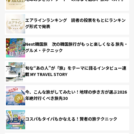
エアラインランキング 読者の投票をもとにランキン
グ形式で発表
Next韓国旅 次の韓国旅行がもっと楽しくなる 旅先・
グルメ・テクニック
旬な“あの人”が「旅」をテーマに語るインタビュー連
載 MY TRAVEL STORY
今、こんな旅がしてみたい！地球の歩き方が選ぶ2026
年絶対行くべき旅先30
コスパもタイパもかなえる！賢者の旅テクニック