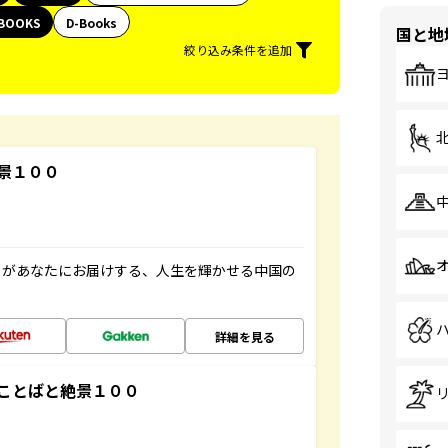
BOOKS
D-Books
国と地
絞り込み条件を追加
景１００
」があなたにお届けする、人生を輝かせる中国の
詳細を見る
ことばと絶景１００