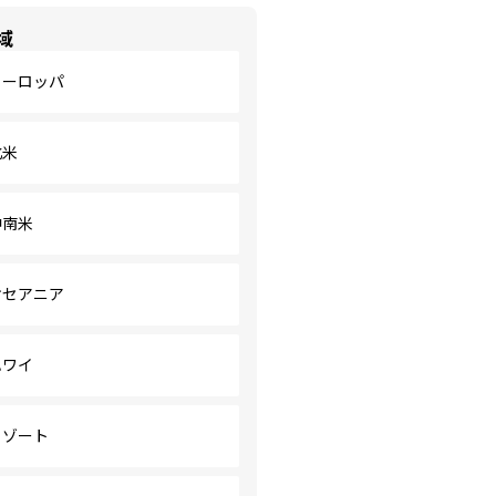
域
ヨーロッパ
北米
中南米
オセアニア
ハワイ
リゾート