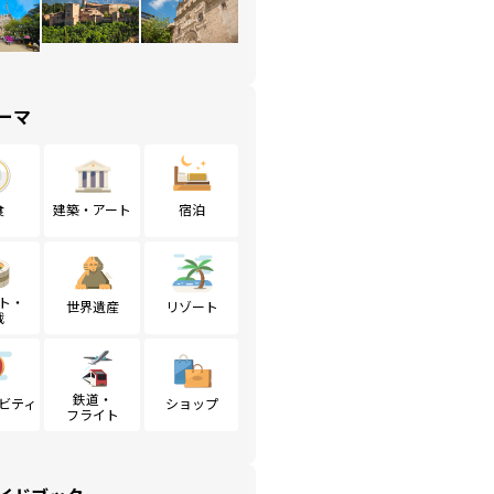
ーマ
食
建築・アート
宿泊
ト・
世界遺産
リゾート
戦
鉄道・
ビティ
ショップ
フライト