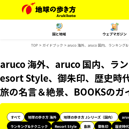
国と地域
ウェブマガジン
TOP
ガイドブック
aruco 海外、aruco 国内、ランキン
aruco 海外、aruco 国内
esort Style、御朱印、歴史
旅の名言＆絶景、BOOKSのガ
すべて
地球の歩き方 海外
地球の歩き方 Jシリーズ（国内）
aru
ランキング&テクニック
Resort Style
島旅
御朱印
歴史時代