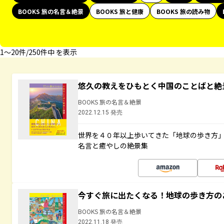
BOOKS 旅の名言＆絶景
BOOKS 旅と健康
BOOKS 旅の読み物
1〜20件/250件中 を表示
悠久の教えをひもとく中国のことばと絶
BOOKS 旅の名言＆絶景
2022.12.15 発売
世界を４０年以上歩いてきた「地球の歩き方
名言と癒やしの絶景集
今すぐ旅に出たくなる！地球の歩き方の
BOOKS 旅の名言＆絶景
2022.11.18 発売