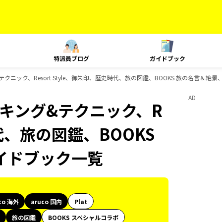
特派員ブログ
ガイドブック
グ&テクニック、Resort Style、御朱印、歴史時代、旅の図鑑、BOOKS 旅の名言＆絶
AD
、ランキング&テクニック、R
時代、旅の図鑑、BOOKS
イドブック一覧
co 海外
aruco 国内
Plat
旅の図鑑
BOOKS スペシャルコラボ