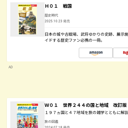
Ｈ０１ 戦国
歴史時代
2025.10.23 発売
日本の城や古戦場、武将ゆかりの史跡、展示
イドする歴史ファン必携の一冊。
AD
Ｗ０１ 世界２４４の国と地域 改訂版
１９７ヵ国と４７地域を旅の雑学とともに解
旅の図鑑
2024.07.18 発売