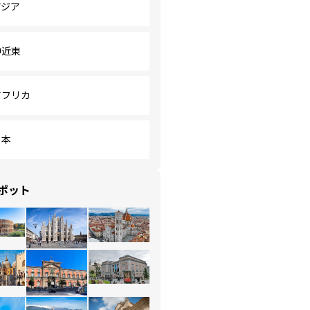
アジア
中近東
アフリカ
日本
ポット