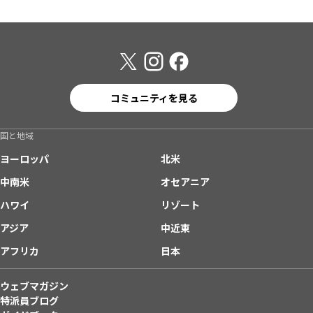
コミュニティを見る
国と地域
ヨーロッパ
北米
中南米
オセアニア
ハワイ
リゾート
アジア
中近東
アフリカ
日本
ウェブマガジン
特派員ブログ