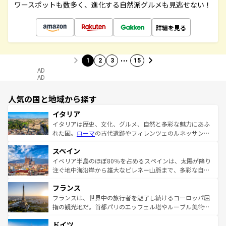
ワースポットも数多く、進化する自然派グルメも見逃せない！
詳細を見る
…
1
2
3
15
AD
AD
人気の国と地域から探す
イタリア
イタリアは歴史、文化、グルメ、自然と多彩な魅力にあふ
れた国。
ローマ
の古代遺跡やフィレンツェのルネッサンス
美術、ヴェネツィアの運河など、歴史あるスポットはもち
スペイン
ろん、トスカーナの美しい田園風景やアマルフィ海岸の絶
景など、自然景観も見逃せない。観光の合間には、本場の
イベリア半島のほぼ80％を占めるスペインは、太陽が降り
ピザやパスタなど、絶品のイタリア料理を堪能することも
注ぐ地中海沿岸から雄大なピレネー山脈まで、多彩な自然
できる。朝目覚めてから夜眠るまで、すべての瞬間を楽し
と文化が詰まったヨーロッパ屈指の旅行先だ。多様な地域
フランス
ませてくれるイタリアで、忘れられない旅をしてみよう！
文化が根付くこの国では、情熱的なフラメンコ、熱気あふ
なお、新着のイタリア情報は
コンテンツ一覧
を参照してほ
れる闘牛、そして美味しいタパスが生活の一部となってい
フランスは、世界中の旅行者を魅了し続けるヨーロッパ屈
しい。
る。首都マドリードの洗練された雰囲気や、バルセロナの
指の観光地だ。首都パリのエッフェル塔やルーブル美術館
アートに溢れた街角から、地方では古代ローマ遺跡や中世
といった象徴的なスポットから、田舎町の古風な美しさま
ドイツ
の城塞都市、穏やかなビーチリゾートまで多彩な表情を見
で、幅広い魅力が詰まっている。華麗な宮殿、歴史的な大