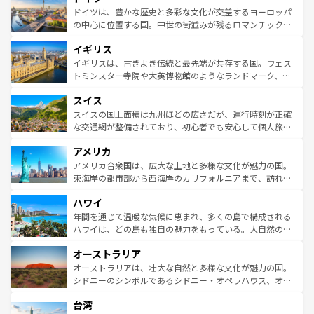
せる。地方によって風土や気候が異なるスペインはその個
聖堂、美しいビーチ、そして豊かな自然が、訪れる者を心
ドイツは、豊かな歴史と多彩な文化が交差するヨーロッパ
性で訪れる人を魅了する。 なお、新着のスペイン情報は
コ
から魅了する。また、フランスは美食の国としても知ら
の中心に位置する国。中世の街並みが残るロマンチック街
ンテンツ一覧
を参照してほしい。
れ、フランス料理はユネスコ無形文化遺産にも登録されて
道から、未来を先取りするようなモダンな都市まで多様な
イギリス
いる。シャンパンの発祥地であるランス、プロヴァンスの
顔を持つこの国は、どこを歩いても飽きることがない。ベ
香り高いラベンダー畑など、多彩な楽しみ方が可能だ。さ
ルリンの文化的活気、バイエルン州のアルプスの絶景、そ
イギリスは、古きよき伝統と最先端が共存する国。ウェス
らに、パリ以外の地域にも魅力が溢れており、どの街角に
してライン川沿いのワイン畑といった風景は必見。ビール
トミンスター寺院や大英博物館のようなランドマーク、歴
も豊かな歴史と文化が息づいている。パリ以外の個性あふ
とソーセージを味わいながら地元の人と過ごす楽しい時間
史ある大学都市、美しい丘陵地帯や牧歌的な風景など、エ
れる地方に足を運ぶとそれぞれで全く異なる文化を体験で
スイス
は、お酒好きな人にはぜひ体験してほしい。 なお、新着の
リアごとに異なる魅力がある。また、優雅なアフタヌーン
きるだろう。 なお、新着のフランス情報は
コンテンツ一覧
ドイツ情報は
コンテンツ一覧
を参照してほしい。
ティー、ビール好きにはたまらない英国パブ、サッカー観
スイスの国土面積は九州ほどの広さだが、運行時刻が正確
を参照してほしい。
戦など、本場だからこそできる体験も豊富。イギリスを旅
な交通網が整備されており、初心者でも安心して個人旅行
して楽しみつくそう。 なお、新着のイギリス情報は
コンテ
を楽しめる。日本同様に時刻表どおりの旅が可能だ。中世
アメリカ
ンツ一覧
を参照してほしい。
の建物がそのまま残る町や、スイスならではのユニークな
博物館もあり、アルプス観光だけでなく町歩きも満喫する
アメリカ合衆国は、広大な土地と多様な文化が魅力の国。
ことができる。国民の所得が高いため物価も高いが、旅行
東海岸の都市部から西海岸のカリフォルニアまで、訪れる
者向けの交通パス提供のサービスもあり、うまく活用すれ
場所ごとに異なる風景と体験が待っている。ニューヨーク
ハワイ
ば市内交通費無料で観光を楽しむこともできる。 なお、新
のような巨大都市は、観光、ショッピング、エンターテイ
着のスイス情報は
コンテンツ一覧
を参照してほしい。
ンメントが詰まった刺激的なスポットだ。一方、アメリカ
年間を通じて温暖な気候に恵まれ、多くの島で構成される
西部には大自然が広がり、グランドキャニオンやイエロー
ハワイは、どの島も独自の魅力をもっている。大自然の神
ストーン国立公園といった絶景が堪能できる。さらに、南
秘を感じたいなら、火山が生み出した壮大な景観を誇るハ
オーストラリア
部のニューオーリンズでは、音楽と美食が融合した独特の
ワイ島は見逃せない。また、定番の観光地といえばオアフ
文化が魅力。旅行者はアメリカの各地域で異なる魅力を楽
島だが、静かな自然を求めるならマウイ島やカウアイ島が
オーストラリアは、壮大な自然と多様な文化が魅力の国。
しみながら、その多様性と豊かな歴史を感じることができ
おすすめ。エメラルドグリーンに輝く海をはじめ、豊かな
シドニーのシンボルであるシドニー・オペラハウス、オー
るだろう。車でのロードトリップや列車の旅も、アメリカ
文化や歴史が息づいている。「アロハスピリット」と呼ば
ストラリア東海岸北部に広がる大サンゴ礁地帯グレートバ
ならではの贅沢な旅のスタイルだ。 なお、新着のアメリカ
台湾
れるおもてなしの心で訪れる人々を迎えてくれるハワイの
リアリーフや大陸中央部にそびえるウルル（エアーズロッ