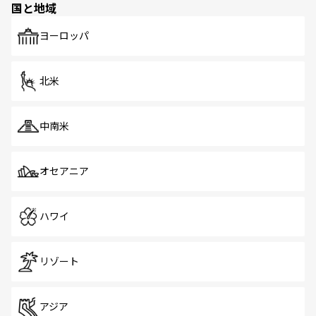
国と地域
発見がある。さらに、治安のよさや充実した公共交通機関
も、旅行者にとっては魅力的なポイント。グルメも豊富
で、ホーカーズは地元の風情を楽しめる外せないスポット
ヨーロッパ
だ。訪れる人を飽きさせないシンガポールで、多様な魅力
を体感しよう。 なお、新着のシンガポール情報は
コンテン
ツ一覧
を参照してほしい。
北米
中南米
オセアニア
ハワイ
リゾート
アジア