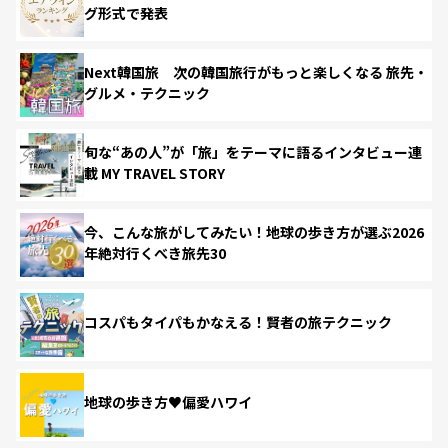
グ形式で発表
Next韓国旅 次の韓国旅行がもっと楽しくなる 旅先・
グルメ・テクニック
旬な“あの人”が「旅」をテーマに語るインタビュー連
載 MY TRAVEL STORY
今、こんな旅がしてみたい！地球の歩き方が選ぶ2026
年絶対行くべき旅先30
コスパもタイパもかなえる！賢者の旅テクニック
地球の歩き方♥偏愛ハワイ