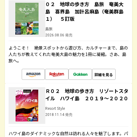
０２ 地球の歩き方 島旅 奄美大
島 喜界島 加計呂麻島（奄美群島
１） ５訂版
島旅
2026.08.06 発売
ようこそ！ 絶景スポットから遊び方、カルチャーまで、島の
人たちが教えてくれた奄美大島の魅力を1冊に凝縮。さあ、島
旅へ。
詳細を見る
Ｒ０２ 地球の歩き方 リゾートスタ
イル ハワイ島 ２０１９～２０２０
Resort Style
2018.11.14 発売
ハワイ島のダイナミックな自然は訪れる人々を魅了します。パ