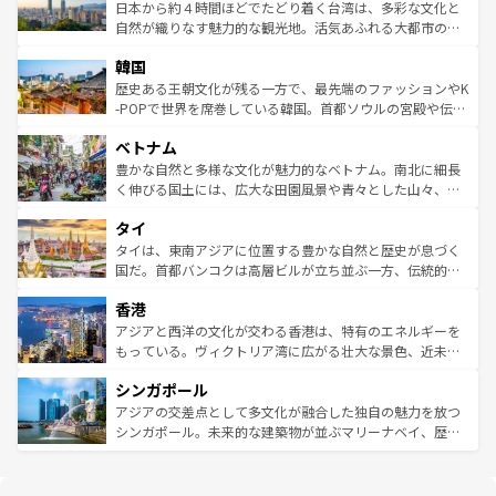
情報は
コンテンツ一覧
を参照してほしい。
人々、おいしいローカルフードやハワイアンミュージッ
ク）、タスマニアの美しい原生林やケアンズの熱帯雨林な
日本から約４時間ほどでたどり着く台湾は、多彩な文化と
ク、伝統的なフラダンスなど、すべてがハワイの魅力を彩
ど、見どころがたくさん。また、カフェやワイン、オージ
自然が織りなす魅力的な観光地。活気あふれる大都市の台
っている。訪れるたびに新しい発見と感動が待っているハ
ービーフなどの食文化も豊かで、美味しいものであふれて
北やノスタルジックな町並みが人気な九份（ジォウフェ
ワイを、存分に味わってほしい。 なお、新着のハワイ情報
韓国
いる。アクティビティも充実しており、サーフィンやダイ
ン）、静ひつな山岳地帯である台湾東部など、都市の喧騒
は
コンテンツ一覧
を参照してほしい。
ビング、ハイキングなど、アウトドア好きにはたまらな
と山間の静けさが共存しており、訪れる人に新しい発見と
歴史ある王朝文化が残る一方で、最先端のファッションやK
い。オーストラリアの多彩な魅力を存分に味わいつくそ
驚きをもたらしてくれる。また、奥深い台湾の食文化も魅
-POPで世界を席巻している韓国。首都ソウルの宮殿や伝統
う。 なお、新着のオーストラリア情報は
コンテンツ一覧
を
力で、夜市などの屋台グルメから高級料理、ヘルシーで美
家屋が並ぶエリアでは韓国の歴史と文化に浸ることがで
参照してほしい。
ベトナム
容にもいいと評判のスイーツなど、バラエティ豊かな料理
き、地方に足を延ばせば四季折々の自然美を楽しむことが
が味わえる。 なお、新着の台湾情報は
コンテンツ一覧
を参
できる。そして、キムチや焼肉、絶品のストリートフード
豊かな自然と多様な文化が魅力的なベトナム。南北に細長
照してほしい。
まで、さまざまな韓国料理が待っている。夜には、韓国な
く伸びる国土には、広大な田園風景や青々とした山々、世
らではのナイトライフも堪能できる。あたたかいホスピタ
界遺産に登録された壮大な自然景観が点在し、都市部では
タイ
リティに包まれながら、韓国の多彩な魅力を心ゆくまで味
急速な発展と共に伝統が息づく。ハノイの古い町並みやホ
わってみてほしい。 なお、新着の韓国情報は
コンテンツ一
ーチミン市のフランス統治時代の建物も、独特の雰囲気を
タイは、東南アジアに位置する豊かな自然と歴史が息づく
覧
を参照してほしい。
醸し出している。また、バラエティの豊かさとおいしさで
国だ。首都バンコクは高層ビルが立ち並ぶ一方、伝統的な
世界中の食通を魅了してやまないベトナム料理も魅力のひ
寺院や市場がいたるところに点在し、古きよき文化と現代
香港
とつ。フォーやバインミー、ベトナムコーヒーなどは、ぜ
の活気が交差している。北部ではチェンマイなどの山岳地
ひ現地で味わいたい。どの地域を訪れてもあたたかい人々
帯で自然と触れ合い、南部ではプーケットやクラビの美し
アジアと西洋の文化が交わる香港は、特有のエネルギーを
が旅行者を迎えてくれるので、きっと忘れられない旅にな
いビーチでリゾート気分を楽しむことができる。タイ料理
もっている。ヴィクトリア湾に広がる壮大な景色、近未来
るはずだ。 なお、新着のベトナム情報は
コンテンツ一覧
を
は世界的に有名で、屋台から高級レストランまで味覚を刺
的なアートスポット、そして歴史と現代が融合した町並
参照してほしい。
シンガポール
激する。気候は一年中温暖で、どの季節にも異なる楽しみ
み、どこを訪れても感動するはず。観光スポットが密集し
が待っている。親しみやすいタイの人々、仏教を中心とし
ており、効率よく見どころを回れるのも魅力。息をのむよ
アジアの交差点として多文化が融合した独自の魅力を放つ
た文化、そして多様な観光資源が、訪れる旅人を魅了し続
うな絶景から文化的な体験まで、香港を存分に楽しみ尽く
シンガポール。未来的な建築物が並ぶマリーナベイ、歴史
ける。 なお、新着のタイ情報は
コンテンツ一覧
を参照して
そう。 なお、新着の香港情報は
コンテンツ一覧
を参照して
と伝統を感じられるエスニックタウン、多数の緑豊かな公
ほしい。
ほしい。
園や自然保護区など、自然が調和した近代的な景観と文化
の多様性あふれるカラフルな町は、どこを歩いても新しい