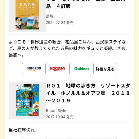
島 ４訂版
島旅
2024.07.04 発売
ようこそ！世界遺産の教会、絶品島ごはん、古民家ステイな
ど、島の人が教えてくれた五島の魅力をギュッと凝縮。さあ、
島旅へ。
詳細を見る
Ｒ０１ 地球の歩き方 リゾートスタ
イル ホノルル＆オアフ島 ２０１８
～２０１９
Resort Style
2017.10.04 発売
当社在庫切れ